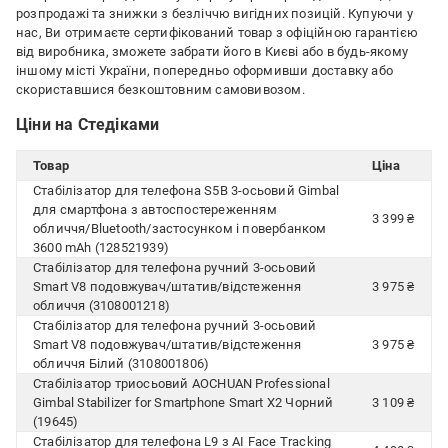
розпродажі та знижки з безліччю вигідних позицій. Купуючи у
нас, Ви отримаєте сертифікований товар з офіційною гарантією
від виробника, зможете забрати його в Києві або в будь-якому
іншому місті України, попередньо оформивши доставку або
скориставшися безкоштовним самовивозом.
Ціни на Стедіками
Товар
Ціна
Стабілізатор для телефона S5B 3-осьовий Gimbal
для смартфона з автоспостереженням
3 399 ₴
обличчя/Bluetooth/застосунком і повербанком
3600 mAh (128521939)
Стабілізатор для телефона ручний 3-осьовий
Smart V8 подовжувач/штатив/відстеження
3 975 ₴
обличчя (3108001218)
Стабілізатор для телефона ручний 3-осьовий
Smart V8 подовжувач/штатив/відстеження
3 975 ₴
обличчя Білий (3108001806)
Стабілізатор триосьовий AOCHUAN Professional
Gimbal Stabilizer for Smartphone Smart X2 Чорний
3 109 ₴
(19645)
Стабілізатор для телефона L9 з AI Face Tracking