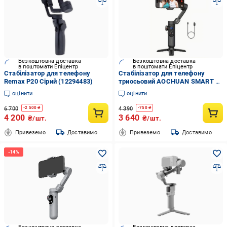
Безкоштовна доставка
Безкоштовна доставка
в поштомати Епіцентр
в поштомати Епіцентр
Стабілізатор для телефону
Стабілізатор для телефону
Remax P20 Сірий (12294483)
триосьовий AOCHUAN SMART X
Pro Professional Gimbal Stabilizer
оцінити
оцінити
6 700
4 390
-
2 500
₴
-
750
₴
4 200
3 640
₴/шт.
₴/шт.
Привеземо
Доставимо
Привеземо
Доставимо