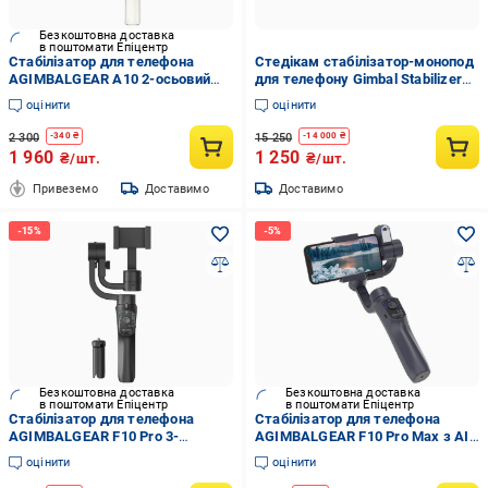
Безкоштовна доставка
в поштомати Епіцентр
Стабілізатор для телефона
Стедікам стабілізатор-монопод
AGIMBALGEAR A10 2-осьовий
для телефону Gimbal Stabilizer
ручний Білий (120318081)
L08 Чорний (120.400)
оцінити
оцінити
2 300
15 250
-
340
₴
-
14 000
₴
1 960
1 250
₴/шт.
₴/шт.
Привеземо
Доставимо
Доставимо
Безкоштовна доставка
Безкоштовна доставка
в поштомати Епіцентр
в поштомати Епіцентр
Стабілізатор для телефона
Стабілізатор для телефона
AGIMBALGEAR F10 Pro 3-
AGIMBALGEAR F10 Pro Max з AI-
осьовий ручний стедикам для
модулем 3-осьовий 360°
оцінити
оцінити
смартфона (120321048)
(120321520)