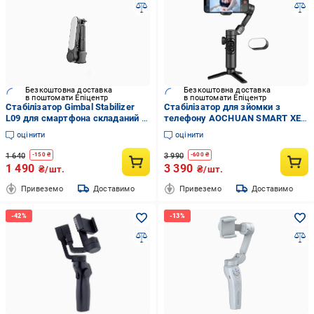
Безкоштовна доставка
Безкоштовна доставка
в поштомати Епіцентр
в поштомати Епіцентр
Стабілізатор Gimbal Stabilizer
Стабілізатор для зйомки з
L09 для смартфона складаний з
телефону AOCHUAN SMART XE
триногою та LED підсвічуванням
електронний з підсвічуванням
оцінити
оцінити
1 640
3 990
-
150
₴
-
600
₴
1 490
3 390
₴/шт.
₴/шт.
Привеземо
Доставимо
Привеземо
Доставимо