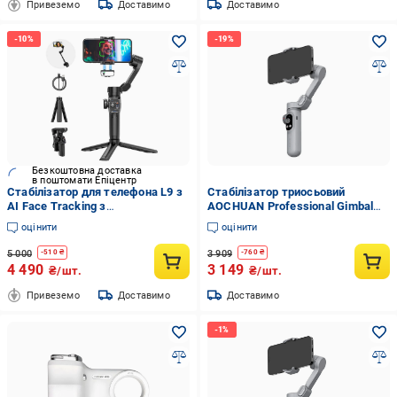
Привеземо
Доставимо
Доставимо
Безкоштовна доставка
в поштомати Епіцентр
Стабілізатор для телефона L9 з
Стабілізатор триосьовий
AI Face Tracking з
AOCHUAN Professional Gimbal
підсвічуванням та штативом 3-
Stabilizer for Smartphone SMART
оцінити
оцінити
осьовий
X Pro Сірий (19646)
5 000
3 909
-
510
₴
-
760
₴
4 490
3 149
₴/шт.
₴/шт.
Привеземо
Доставимо
Доставимо