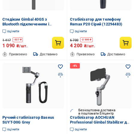
Стедікам Gimbal 40GS з
Стабілізатор для телефону
Bluetooth підключенням і
Remax P20 Сірий (12294483)
пультом
оцінити
оцінити
1 417
6 700
-
327
₴
-
2 500
₴
1 090
4 200
₴/шт.
₴/шт.
Привеземо
Доставимо
Привеземо
Доставимо
Безкоштовна доставка
в поштомати Епіцентр
Ручний стабілізатор Baseus
Стабілізатор AOCHUAN
SUYT-D0G Grey
Professional Gimbal Stabilizer для
Smart X Pro (AOCHUAN-
оцінити
оцінити
SMARTXPRO-G)