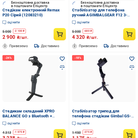
Безкоштовна доставка
Безкоштовна доставка
в поштомати Епіцентр
в поштомати Епіцентр
Стедікам електронний Remax
Стабілізатор для телефона
P20 Сірий (12083210)
ручний AGIMBALGEAR F12 3-
осьовий з інтелектуальним
оцінити
оцінити
відстеженням обличчя White
(120321686)
5 000
5 000
-
2 100
₴
-
680
₴
2 900
4 320
₴/шт.
₴/шт.
Привеземо
Доставимо
Привеземо
Доставимо
Стедикам складаний XPRO
Стабілізатор трипод для
BALANCE GO з Bluetooth +
телефона стедікам Gimbal GS-
Тринога (2484598213123)
40 Чорний (120.569)
оцінити
оцінити
4 313
1 450
-
1 075
₴
-
275
₴