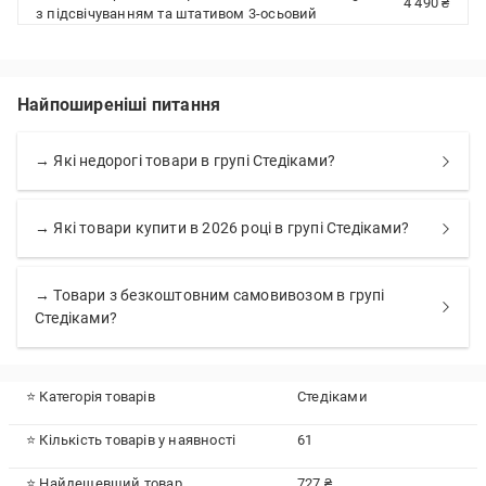
4 490 ₴
з підсвічуванням та штативом 3-осьовий
Найпоширеніші питання
→ Які недорогі товари в групі Стедіками?
→ Які товари купити в 2026 році в групі Стедіками?
→ Товари з безкоштовним самовивозом в групі
Стедіками?
⭐ Категорія товарів
Стедіками
⭐ Кількість товарів у наявності
61
⭐ Найдешевший товар
727 ₴