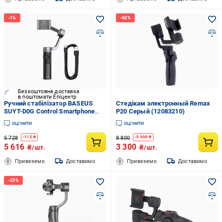
Безкоштовна доставка
в поштомати Епіцентр
Ручний стабілізатор BASEUS
Стедікам электронный Remax
SUYT-D0G Control Smartphone
P20 Серый (12083210)
Handheld Folding Gimbal Stabilizer
оцінити
оцінити
5 728
8 800
-
112
₴
-
5 500
₴
5 616
3 300
₴/шт.
₴/шт.
Привеземо
Доставимо
Привеземо
Доставимо