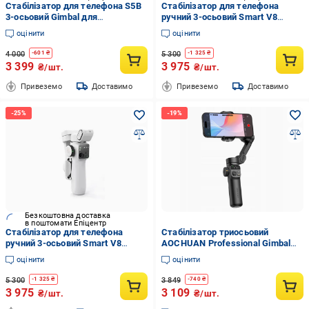
Стабілізатор для телефона S5B
Стабілізатор для телефона
3-осьовий Gimbal для
ручний 3-осьовий Smart V8
смартфона з
подовжувач/штатив/
оцінити
оцінити
автоспостереженням
відстеження обличчя
обличчя/Bluetooth/застосунком і
(3108001218)
4 000
5 300
-
601
₴
-
1 325
₴
повербанком 3600 mAh
3 399
3 975
₴/шт.
₴/шт.
(128521939)
Привеземо
Доставимо
Привеземо
Доставимо
Безкоштовна доставка
в поштомати Епіцентр
Стабілізатор для телефона
Стабілізатор триосьовий
ручний 3-осьовий Smart V8
AOCHUAN Professional Gimbal
подовжувач/штатив/
Stabilizer for Smartphone Smart
оцінити
оцінити
відстеження обличчя Білий
X2 Чорний (19645)
(3108001806)
5 300
3 849
-
1 325
₴
-
740
₴
3 975
3 109
₴/шт.
₴/шт.