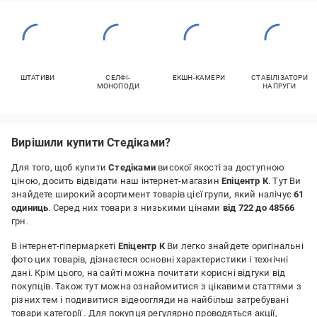
ШТАТИВИ
СЕЛФІ-
ЕКШН-КАМЕРИ
СТАБІЛІЗАТОРИ
МОНОПОДИ
НАПРУГИ
Вирішили купити Стедіками?
Для того, щоб купити
Стедіками
високої якості за доступною
ціною, досить відвідати наш інтернет-магазин
Епіцентр К
. Тут Ви
знайдете широкий асортимент товарів цієї групи, який налічує
61
одиниць
. Серед них товари з низькими цінами
від 722 до 48566
грн.
В інтернет-гіпермаркеті
Епіцентр К
Ви легко знайдете оригінальні
фото цих товарів, дізнаєтеся основні характеристики і технічні
дані. Крім цього, на сайті можна почитати корисні відгуки від
покупців. Також тут можна ознайомитися з цікавими статтями з
різних тем і подивитися відеоогляди на найбільш затребувані
товари категорії
. Для покупця регулярно проводяться акції,