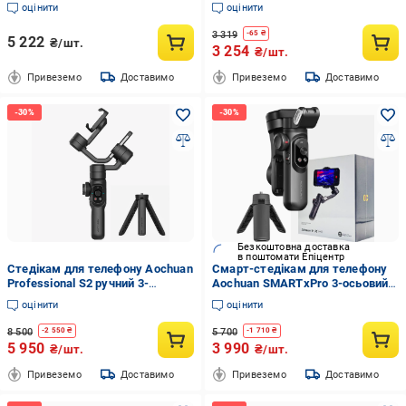
3-осьовий акумулятор 2х2600
(613352)
оцінити
оцінити
мАг до 18 годин роботи
(epic2243)
3 319
-
65
₴
5 222
₴/шт.
3 254
₴/шт.
Привеземо
Доставимо
Привеземо
Доставимо
Безкоштовна доставка
в поштомати Епіцентр
Стедікам для телефону Aochuan
Смарт-стедікам для телефону
Professional S2 ручний 3-
Aochuan SMARTxPro 3-осьовий
осьовий Чорний (SMARTS2)
Чорний (SMARTXPro)
оцінити
оцінити
8 500
5 700
-
2 550
₴
-
1 710
₴
5 950
3 990
₴/шт.
₴/шт.
Привеземо
Доставимо
Привеземо
Доставимо