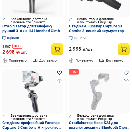
Безкоштовна доставка
Безкоштовна доставка
в поштомати Епіцентр
в поштомати Епіцентр
Стабілізатор для телефону
Стедікам Funsnap Capture 2s
ручний 3-Axis H4 Handhed Gimbal
Combo 3-осьовий акумулятор
триосьовий електронний (3-Axis
2х2200 мАг до 12 годин роботи
оцінити
оцінити
H4)
(epic2242)
3 507
-
809
₴
2 998
₴/шт.
2 698
₴/шт.
Привеземо
Доставимо
Привеземо
Доставимо
Безкоштовна доставка
Безкоштовна доставка
в поштомати Епіцентр
в поштомати Епіцентр
Стедікам професійний Funsnap
Стабілізатор Hoco K24 для
Capture 5 Combo із AI-трекінгом
плавної зйомки з Bluetooth Сірий