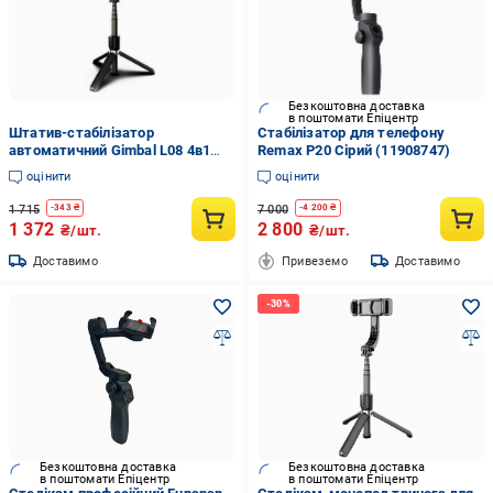
Безкоштовна доставка
в поштомати Епіцентр
Штатив-стабілізатор
Стабілізатор для телефону
автоматичний Gimbal L08 4в1
Remax P20 Сірий (11908747)
складаний з Bluetooth Чорний
оцінити
оцінити
(124-14-14862)
1 715
7 000
-
343
₴
-
4 200
₴
1 372
2 800
₴/шт.
₴/шт.
Доставимо
Привеземо
Доставимо
Безкоштовна доставка
Безкоштовна доставка
в поштомати Епіцентр
в поштомати Епіцентр