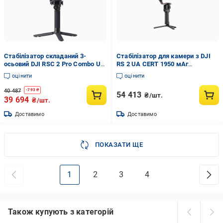
Стабілізатор складаний 3-
Стабілізатор для камери з DJI
осьовий DJI RSC 2 Pro Combo UA
RS 2 UA CERT 1950 мАг
CERT 3400 мАч (548727)
(4e81656a)
оцінити
оцінити
40 487
-
793
₴
54 413
₴/шт.
39 694
₴/шт.
Доставимо
Доставимо
ПОКАЗАТИ ЩЕ
1
2
3
4
Також купують з категорій