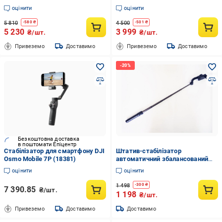
обличчя WIWU AI Smart Checking
з AI-трекінгом та жестовим
оцінити
оцінити
Gimbal PRO Wi-SE016 Black
керуванням (129446728)
(6977703654363)
5 810
4 500
-
580
₴
-
501
₴
5 230
3 999
₴/шт.
₴/шт.
Привеземо
Доставимо
Привеземо
Доставимо
Безкоштовна доставка
в поштомати Епіцентр
Стабілізатор для смартфону DJI
Штатив-стабілізатор
Osmo Mobile 7P (18381)
автоматичний збалансований
Gimbal GS-40 (29-14- 14864)
оцінити
оцінити
1 498
-
300
₴
7 390.85
₴/шт.
1 198
₴/шт.
Привеземо
Доставимо
Доставимо