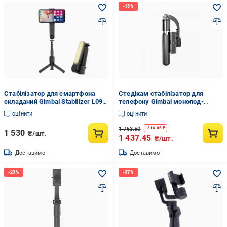
Стабілізатор для смартфона
Стедікам стабілізатор для
складаний Gimbal Stabilizer L09 з
телефону Gimbal монопод-
триногою та LED-підсвіткою
штатив L08
оцінити
оцінити
Чорний (000228)
1 753.50
-
316.05
₴
1 530
₴/шт.
1 437.45
₴/шт.
Доставимо
Доставимо