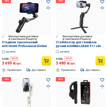
Безкоштовна доставка
Безкоштовна доставка
в поштомати Епіцентр
в поштомати Епіцентр
Стедікам трьохосьовий
Стабілізатор для телефона
AOCHUAN Professional Gimbal
ручний AGIMBALGEAR F11 Lite 3-
Stabilizer для Smartphone SMART
осьовий Чорний (120321659)
оцінити
оцінити
X Pro 3200 mAh Black
(AOCHUAN-SMARTXPRO-B)
4 299
4 000
-
600
₴
-
520
₴
3 699
3 480
₴/шт.
₴/шт.
Привеземо
Доставимо
Привеземо
Доставимо