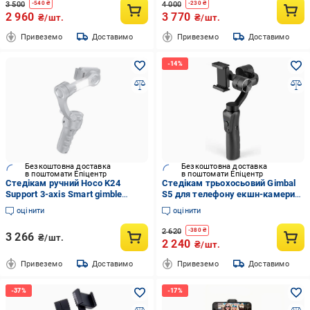
3 500
4 000
-
540
₴
-
230
₴
2 960
3 770
₴/шт.
₴/шт.
Привеземо
Доставимо
Привеземо
Доставимо
Безкоштовна доставка
Безкоштовна доставка
в поштомати Епіцентр
в поштомати Епіцентр
Стедікам ручний Hoco K24
Стедікам трьохосьовий Gimbal
Support 3-axis Smart gimble
S5 для телефону екшн-камери
Bluetооth Grey (23688549)
3000 mAh Black (534936)
оцінити
оцінити
2 620
-
380
₴
3 266
₴/шт.
2 240
₴/шт.
Привеземо
Доставимо
Привеземо
Доставимо