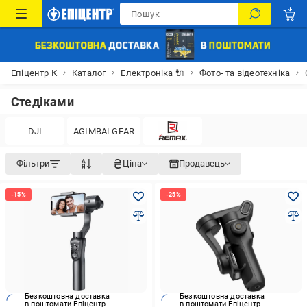
Епіцентр К
Каталог
Електроніка 🔌
Фото- та відеотехніка
Стедіками
DJI
AGIMBALGEAR
Фільтри
Ціна
Продавець
Безкоштовна доставка
Безкоштовна доставка
в поштомати Епіцентр
в поштомати Епіцентр