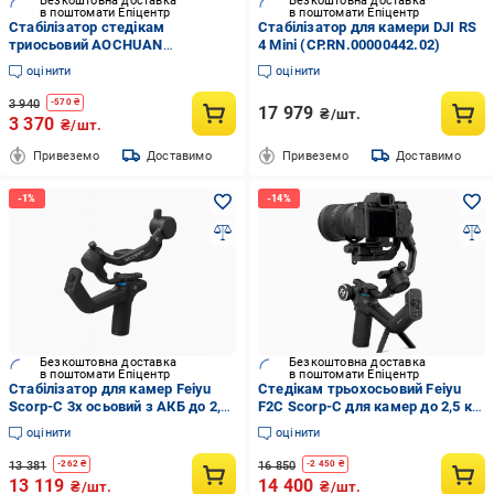
Безкоштовна доставка
Безкоштовна доставка
в поштомати Епіцентр
в поштомати Епіцентр
Стабілізатор стедікам
Стабілізатор для камери DJI RS
триосьовий AOCHUAN
4 Mini (CP.RN.00000442.02)
SMARTxPro Professional Gimbal
оцінити
оцінити
Stabilizer for Smartphone 3200
mAh Grey (AOCHUAN-
3 940
-
570
₴
17 979
₴/шт.
SMARTXPRO-G)
3 370
₴/шт.
Привеземо
Доставимо
Привеземо
Доставимо
Безкоштовна доставка
Безкоштовна доставка
в поштомати Епіцентр
в поштомати Епіцентр
Стабілізатор для камер Feiyu
Стедікам трьохосьовий Feiyu
Scorp-C 3х осьовий з АКБ до 2,5
F2C Scorp-C для камер до 2,5 кг
кг (2577)
2500 mAh Black (536112)
оцінити
оцінити
13 381
16 850
-
262
₴
-
2 450
₴
13 119
14 400
₴/шт.
₴/шт.