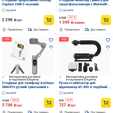
Стедікам професійний Funsnap
Стедікам-монопод тринога для
Capture CM8 3-осьовий
смартфона/камери з Bluetooth
акумулятор 2600 мАг до 10
(L08)
оцінити
оцінити
годин роботи (epic2244)
2 000
-
601
₴
2 298
₴/шт.
1 399
₴/компл.
Привеземо
Доставимо
Привеземо
Доставимо
Безкоштовна доставка
Безкоштовна доставка
в поштомати Епіцентр
в поштомати Епіцентр
Стедікам для телефону Aochuan
Ручка стабілізатор для
SMARTx ручний триосьовий з
відеокамер AY-49U U-подібний з
підсвічуванням та триногою
мікрофоном/пультом/
оцінити
оцінити
Сірий (SMARTX)
відбивачем світла (opt-14665)
4 500
819
-
800
₴
-
92
₴
3 700
727
₴/шт.
₴/шт.
Привеземо
Доставимо
Привеземо
Доставимо