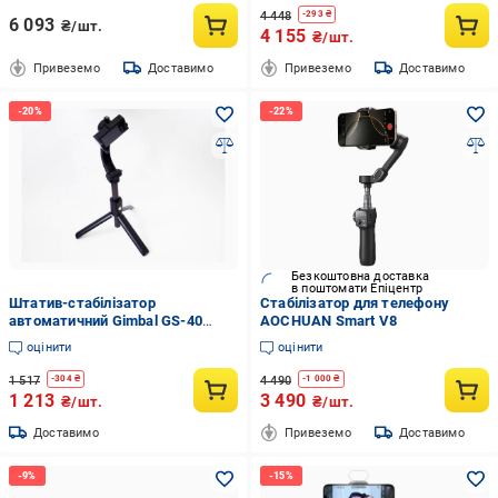
4 448
-
293
₴
6 093
₴/шт.
4 155
₴/шт.
Привеземо
Доставимо
Привеземо
Доставимо
Безкоштовна доставка
в поштомати Епіцентр
Штатив-стабілізатор
Стабілізатор для телефону
автоматичний Gimbal GS-40
AOCHUAN Smart V8
складаний з Bluetooth Чорний
оцінити
оцінити
(124-14-14864)
1 517
4 490
-
304
₴
-
1 000
₴
1 213
3 490
₴/шт.
₴/шт.
Доставимо
Привеземо
Доставимо