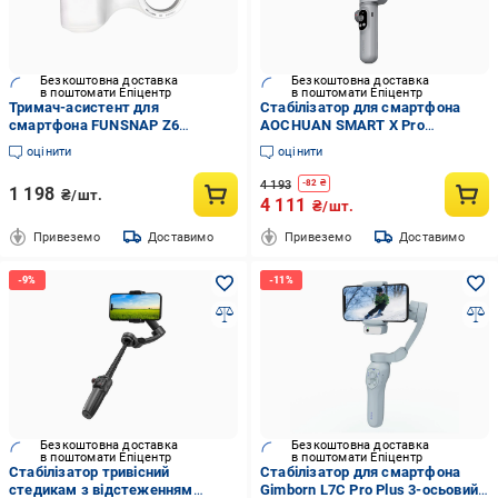
Безкоштовна доставка
Безкоштовна доставка
в поштомати Епіцентр
в поштомати Епіцентр
Тримач-асистент для
Стабілізатор для смартфона
смартфона FUNSNAP Z6
AOCHUAN SMART X Pro
магнітне кріплення Bluetooth-
SMARTXPRO-G гімбал Чорний
оцінити
оцінити
пульт (epic2337)
(582115)
4 193
-
82
₴
1 198
₴/шт.
4 111
₴/шт.
Привеземо
Доставимо
Привеземо
Доставимо
Безкоштовна доставка
Безкоштовна доставка
в поштомати Епіцентр
в поштомати Епіцентр
Стабілізатор тривісний
Стабілізатор для смартфона
стедикам з відстеженням
Gimborn L7C Pro Plus 3-осьовий