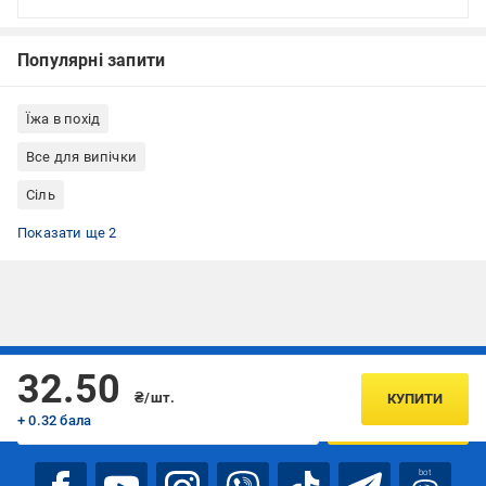
Популярні запити
Їжа в похід
Все для випічки
Сіль
Кухонна сіль Морячка™
Сіль морська харчова
Показати ще 2
Підписуйтесь, щоб дізнаватись першим про акції та пропозиції
32.50
₴/шт.
КУПИТИ
+ 0.32 бала
ПІДПИСАТИСЯ
bot