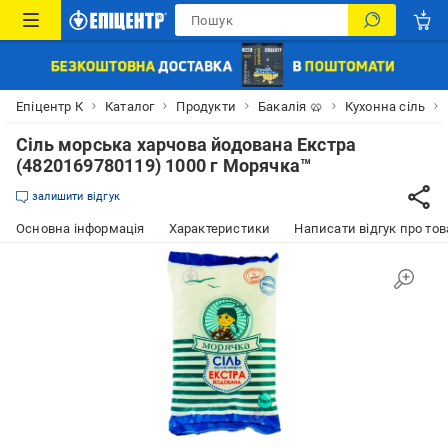
Епіцентр К
Каталог
Продукти
Бакалія 🥨
Кухонна сіль
Сіль морська харчова йодована Екстра
(4820169780119) 1000 г Морячка™
залишити відгук
Основна інформація
Характеристики
Написати відгук про тов