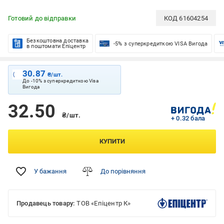
Готовий до відправки
КОД
61604254
Безкоштовна доставка
-5% з суперкредиткою VISA Вигода
в поштомати Епіцентр
30.87
₴/шт.
До -10% з суперкредиткою Visa
Вигода
32.50
₴/шт.
+ 0.32 бала
КУПИТИ
У бажання
До порівняння
Продавець товару:
ТОВ «Епіцентр К»