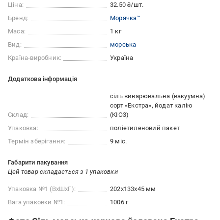
Ціна:
32.50 ₴/шт.
Бренд:
Морячка™
Маса:
1 кг
Вид:
морська
Країна-виробник:
Україна
Додаткова інформація
сіль виварювальна (вакуумна)
сорт «Екстра», йодат калію
Склад:
(KIO3)
Упаковка:
поліетиленовий пакет
Термін зберігання:
9 міс.
Габарити пакування
Цей товар складається з 1 упаковки
Упаковка №1 (ВхШхГ):
202x133x45 мм
Вага упаковки №1:
1006 г