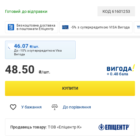
Готовий до відправки
КОД
61601253
Безкоштовна доставка
-5% з суперкредиткою VISA Вигода
в поштомати Епіцентр
46.07
₴/шт.
До -10% з суперкредиткою Visa
Вигода
48.50
₴/шт.
+ 0.48 бала
КУПИТИ
У бажання
До порівняння
Продавець товару:
ТОВ «Епіцентр К»