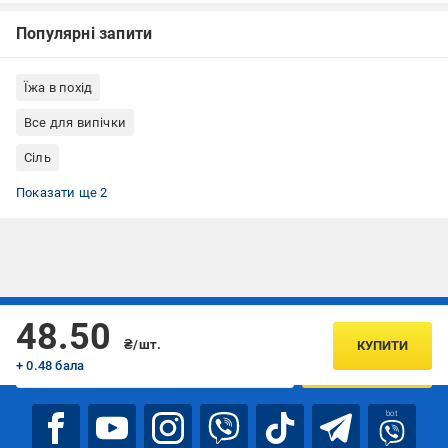
Популярні запити
Їжа в похід
Все для випічки
Сіль
Кухонна сіль Salute di Mare™
Сіль морська харчова
Показати ще 2
Підписуйтесь, щоб дізнаватись першим про акції та пропозиції
48.50
₴/шт.
КУПИТИ
+ 0.48 бала
ПІДПИСАТИСЯ
bot