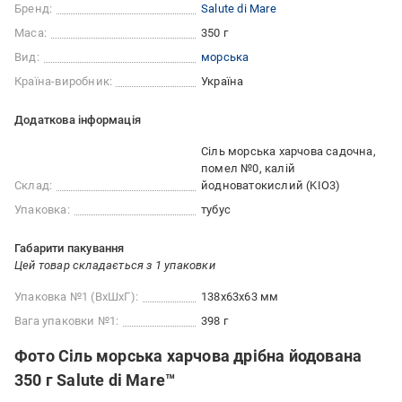
Бренд:
Salute di Mare
Маса:
350 г
Вид:
морська
Країна-виробник:
Україна
Додаткова інформація
Сіль морська харчова садочна,
помел №0, калій
Склад:
йодноватокислий (KIO3)
Упаковка:
тубус
Габарити пакування
Цей товар складається з 1 упаковки
Упаковка №1 (ВхШхГ):
138x63x63 мм
Вага упаковки №1:
398 г
Фото Сіль морська харчова дрібна йодована
350 г Salute di Mare™