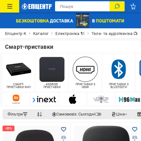
Епіцентр К
Каталог
Електроніка 🔌
Теле- та аудіотехніка 📺
Смарт-приставки
СМАРТ-
ANDROID
ПРИСТАВКИ З
ПРИСТАВКИ З
ПРИСТАВКИ WI-FI
ПРИСТАВКИ
HDMI
BLUETOOTH
Фільтри
Самовивіз:
Сьогодні
Ціна