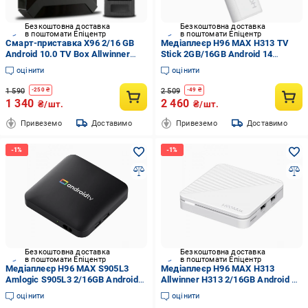
Безкоштовна доставка
Безкоштовна доставка
в поштомати Епіцентр
в поштомати Епіцентр
Смарт-приставка X96 2/16 GB
Медіаплеєр H96 MAX H313 TV
Android 10.0 TV Box Allwinner
Stick 2GB/16GB Android 14
H313
Allwinner WiFi dual band Білий
оцінити
оцінити
1 590
2 509
-
250
₴
-
49
₴
1 340
2 460
₴/шт.
₴/шт.
Привеземо
Доставимо
Привеземо
Доставимо
Безкоштовна доставка
Безкоштовна доставка
в поштомати Епіцентр
в поштомати Епіцентр
Медіаплеєр H96 MAX S905L3
Медіаплеєр H96 MAX H313
Amlogic S905L3 2/16GB Android
Allwinner H313 2/16GB Android 14
14 LAN 100M WiFi
WiFi LAN 100M
оцінити
оцінити