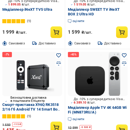
До -10% з суперкредиткою Visa Вигода
До -10% з суперкредиткою Visa Вигода
1 899.05
₴/шт.
1 519.05
₴/шт.
Медіаплеєр iNeXT TV5 Ultra
Медіаплеєр SWEET TV iNeXT
BOX 2 Ultra HD
1
оцінити
1 999
1 599
₴/шт.
₴/шт.
Cамовивіз
Доставимо
Cамовивіз
Доставимо
Безкоштовна доставка
До -10% з суперкредиткою Visa Вигода
в поштомати Епіцентр
6 389.10
₴/шт.
Смарт-приставка X96Q RK3518
Медіаплеєр Apple TV 4K 64GB Wi
2/16 Гб Android TV 14 Smart Box
Fi (MN873RU/A)
(590-16)
1
оцінити
1 550
-
115
₴
12 599
-
5 500
₴