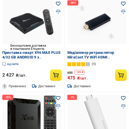
Безкоштовна доставка
в поштомати Епіцентр
Приставка смарт X96 MAX PLUS
Медіаплеєр ретранслятор
4/32 GB ANDROID 9 з
MiraCast TV WiFi HDMI
оновленням ПО (833905654)
(DSDS4543SDDS)
оцінити
1
600
-
125
₴
2 427
₴/шт.
475
₴/шт.
Привеземо
Доставимо
Доставимо