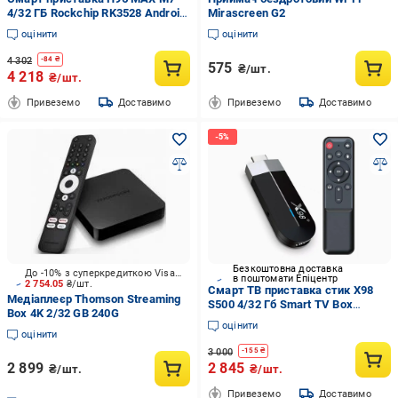
4/32 ГБ Rockchip RK3528 Android
Mirascreen G2
13 Wi‑Fi 2.4/5G BT 5.1 звук 2×7
оцінити
оцінити
Вт (634421)
4 302
-
84
₴
575
₴/шт.
4 218
₴/шт.
Привеземо
Доставимо
Привеземо
Доставимо
Безкоштовна доставка
До -10% з суперкредиткою Visa Вигода
в поштомати Епіцентр
2 754.05
₴/шт.
Смарт ТВ приставка стик X98
Медіаплеєр Thomson Streaming
S500 4/32 Гб Smart TV Box
Box 4K 2/32 GB 240G
Android 11 (553-2)
оцінити
оцінити
3 000
-
155
₴
2 899
2 845
₴/шт.
₴/шт.
Привеземо
Доставимо