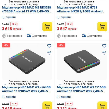
Безкоштовна доставка
Безкоштовна доставка
в поштомати Епіцентр
в поштомати Епіцентр
Медіаплеєр H96 MAX M2 RK3528
Медіаплеєр H96 MAX H728
4/32GB Android 13 WiFi 2,4G+5G
Allwinner H728 2/16GB Android 14
Bluetooth 5,1 Білий
WiFi 5G Bluetooth годинник
оцінити
оцінити
3 690
3 617
-
72
₴
-
70
₴
3 618
3 547
₴/шт.
₴/шт.
Привеземо
Доставимо
Привеземо
Доставимо
Безкоштовна доставка
Безкоштовна доставка
в поштомати Епіцентр
в поштомати Епіцентр
Медіаплеєр H96 MAX W2 4/64GB
Медіаплеєр H96 MAX W2 2/16GB
Android 11 S905W2 WiFi 2,4G+5G
Android 11 S905W2 WiFi 2,4G+5G
Bluetooth 5,0 LAN 100M
Bluetooth 5,0 LAN 100M
оцінити
оцінити
3 690
3 173
-
72
₴
-
62
₴
3 618
3 111
₴/шт.
₴/шт.