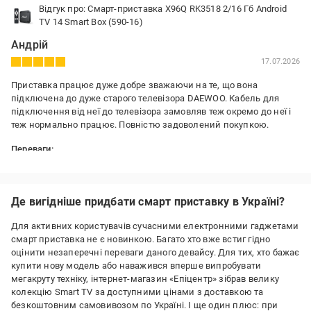
Відгук про: Смарт-приставка X96Q RK3518 2/16 Гб Android
TV 14 Smart Box (590-16)
Андрій
17.07.2026
Приставка працює дуже добре зважаючи на те, що вона
підключена до дуже старого телевізора DAEWOO. Кабель для
підключення від неї до телевізора замовляв теж окремо до неї і
теж нормально працює. Повністю задоволений покупкою.
Переваги:
Приставка невеликого розміру, зручна і проста у використанні.
Недоліки:
Мініпальчикові батарейки не входять у комплект для пульта і їх
Де вигідніше придбати смарт приставку в Україні?
треба купувати окремо, але це дрібниці
Для активних користувачів сучасними електронними гаджетами
смарт приставка не є новинкою. Багато хто вже встиг гідно
оцінити незаперечні переваги даного девайсу. Для тих, хто бажає
купити нову модель або наважився вперше випробувати
мегакруту техніку, інтернет-магазин «Епіцентр» зібрав велику
колекцію Smart TV за доступними цінами з доставкою та
безкоштовним самовивозом по Україні. І ще один плюс: при