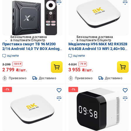
Безкоштовна доставка
Безкоштовна доставка
в поштомати Епіцентр
в поштомати Епіцентр
Приставка смарт ТВ 96 M200
Медіаплеєр H96 MAX M2 RK3528
2/16 Android 14,0 TV BOX Amlogic
4/64GB Android 13 WiFi 2,4G+5G
S905X5M 2,4G&5G Dual Wifi
Bluetooth 5,1 Білий
оцінити
оцінити
1000M LAN AV1 BT Al-SR Smart
Video Media Player
3 299
4 034
-
500
₴
-
79
₴
2 799
3 955
₴/шт.
₴/шт.
Привеземо
Доставимо
Привеземо
Доставимо