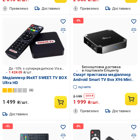
Привеземо
Доставимо
Привеземо
Доставимо
Безкоштовна доставка
До -10% з суперкредиткою Visa Вигода
в поштомати Епіцентр
1 424.05
₴/шт.
Смарт приставка медіаплеєр
Медіаплеєр iNeXT SWEET.TV BOX
Android Smart TV Box X96 Mini
Ultra HD
2/16 GB
оцінити
6
2 199
-
200
₴
1 499
1 999
₴/шт.
₴/шт.
Привеземо
Доставимо
Доставимо