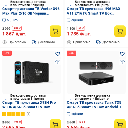
Безкоштовна доставка
Безкоштовна доставка
в поштомати Епіцентр
в поштомати Епіцентр
Cмарт-приставка ТБ Vontar X96
Смарт ТВ приставка H96 MAX
Max Plus 2/16 GB Чорний
V11 2/16 Гб Smart TV Box
(c983cbf7)
Android 11 (540)
оцінити
оцінити
2 099
1 800
-
232
₴
-
65
₴
1 867
1 735
₴/шт.
₴/шт.
Привеземо
Доставимо
Привеземо
Доставимо
Безкоштовна доставка
Безкоштовна доставка
в поштомати Епіцентр
в поштомати Епіцентр
Смарт ТВ приставка X98H Pro
Смарт ТВ приставка Tanix TX5
WIFI6 4/64 Гб Smart TV Box
4/64 Гб Smart TV Box Android TV
Android 12 (554-3)
14 (594-64)
1
оцінити
2 800
2 800
-
105
₴
-
135
₴
2 695
2 665
₴/шт.
₴/шт.