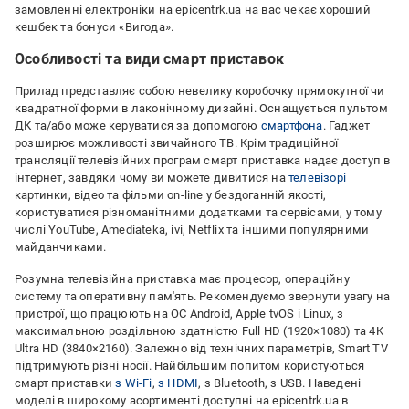
замовленні електроніки на epicentrk.ua на вас чекає хороший
кешбек та бонуси «Вигода».
Особливості та види смарт приставок
Прилад представляє собою невелику коробочку прямокутної чи
квадратної форми в лаконічному дизайні. Оснащується пультом
ДК та/або може керуватися за допомогою
смартфона
. Гаджет
розширює можливості звичайного ТВ. Крім традиційної
трансляції телевізійних програм смарт приставка надає доступ в
інтернет, завдяки чому ви можете дивитися на
телевізорі
картинки, відео та фільми on-line у ​​бездоганній якості,
користуватися різноманітними додатками та сервісами, у тому
числі YouTube, Amediateka, ivi, Netflix та іншими популярними
майданчиками.
Розумна телевізійна приставка має процесор, операційну
систему та оперативну пам'ять. Рекомендуємо звернути увагу на
пристрої, що працюють на ОС Android, Apple tvOS і Linux, з
максимальною роздільною здатністю Full HD (1920×1080) та 4K
Ultra HD (3840×2160). Залежно від технічних параметрів, Smart TV
підтримують різні носії. Найбільшим попитом користуються
смарт приставки
з Wi-Fi
,
з HDMI
, з Bluetooth, з USB. Наведені
моделі в широкому асортименті доступні на epicentrk.ua в