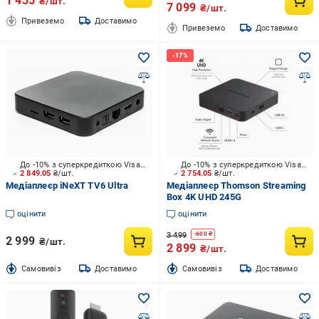
1 435
₴/шт.
7 099
₴/шт.
Привеземо
Доставимо
Привеземо
Доставимо
До -10% з суперкредиткою Visa Вигода
До -10% з суперкредиткою Visa Вигода
2 849.05
₴/шт.
2 754.05
₴/шт.
Медіаплеєр iNeXT TV6 Ultra
Медіаплеєр Thomson Streaming
Box 4K UHD 245G
оцінити
оцінити
3 499
-
600
₴
2 999
₴/шт.
2 899
₴/шт.
Cамовивіз
Доставимо
Cамовивіз
Доставимо