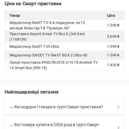
Ціни на Смарт-приставки
Товар
Ціна
Медіаплеєр iNeXT TV-X в подарунок за 12
1 299 ₴
місяців Київстар ТВ "Преміум HD"
Приставка Xiaomi Smart TV Box S (3rd Gen)
3 699 ₴
(1168139)
Медіаплеєр iNeXT TV5 Ultra
1 999 ₴
Медіаплеєр SWEET TV iNeXT BOX 2 Ultra HD
1 599 ₴
Смарт-приставка X96Q RK3518 2/16 Гб Android TV
1 435 ₴
14 Smart Box (590-16)
Найпоширеніші питання
→ Які недорогі товари в групі Смарт-приставки?
→ Які товари купити в 2026 році в групі Смарт-