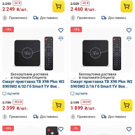
2 293
2 509
-
44
₴
-
49
₴
2 249
2 460
₴/шт.
₴/шт.
Привеземо
Доставимо
Привеземо
Доставимо
Безкоштовна доставка
Безкоштовна доставка
в поштомати Епіцентр
в поштомати Епіцентр
Смарт приставка ТВ X98 Plus W2
Смарт приставка ТВ X98 Plus W2
S905W2 4/32 Гб Smart TV Box
S905W2 2/16 Гб Smart TV Box
Android 11 і прошивка
Android 11 і прошивка
оцінити
оцінити
2 799
2 199
-
400
₴
-
300
₴
2 399
1 899
₴/шт.
₴/шт.
Привеземо
Доставимо
Привеземо
Доставимо