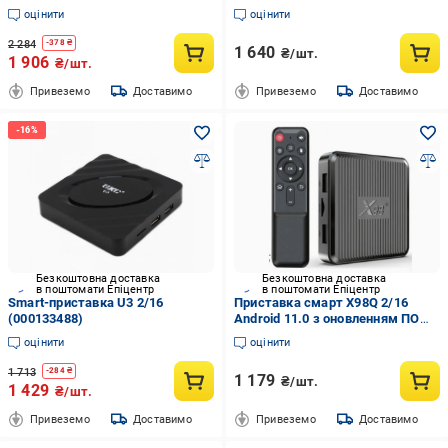
системою Андроїд 11 4/32 ГБ та
оцінити
оцінити
підтримкою бездротового
інтернету
2 284
-
378
₴
1 640
₴/шт.
1 906
₴/шт.
Привеземо
Доставимо
Привеземо
Доставимо
Безкоштовна доставка
Безкоштовна доставка
в поштомати Епіцентр
в поштомати Епіцентр
Smart-приставка U3 2/16
Приставка смарт X98Q 2/16
(000133488)
Android 11.0 з оновленням ПО
(860826811)
оцінити
оцінити
1 713
-
284
₴
1 179
₴/шт.
1 429
₴/шт.
Привеземо
Доставимо
Привеземо
Доставимо