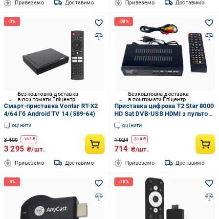
Привеземо
Доставимо
Привеземо
Доставимо
Безкоштовна доставка
Безкоштовна доставка
в поштомати Епіцентр
в поштомати Епіцентр
Смарт-приставка Vontar RT-X2
Приставка цифрова T2 Star 8000
4/64 Гб Android TV 14 (589-64)
HD Sat DVB-USB HDMI з пультом
Чорний (2390000007)
оцінити
оцінити
3 400
1 024
-
105
₴
-
310
₴
3 295
714
₴/шт.
₴/шт.
Привеземо
Доставимо
Привеземо
Доставимо