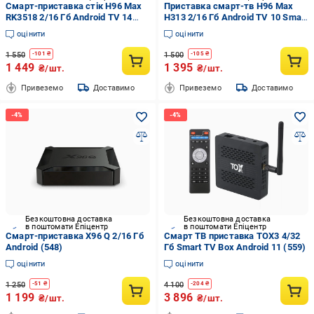
Смарт-приставка стік H96 Max
Приставка смарт-тв H96 Max
RK3518 2/16 Гб Android TV 14
H313 2/16 Гб Android TV 10 Smart
(591-S)
Box (578)
оцінити
оцінити
1 550
1 500
-
101
₴
-
105
₴
1 449
1 395
₴/шт.
₴/шт.
Привеземо
Доставимо
Привеземо
Доставимо
Безкоштовна доставка
Безкоштовна доставка
в поштомати Епіцентр
в поштомати Епіцентр
Смарт-приставка X96 Q 2/16 Гб
Смарт ТВ приставка TOX3 4/32
Android (548)
Гб Smart TV Box Android 11 (559)
оцінити
оцінити
1 250
4 100
-
51
₴
-
204
₴
1 199
3 896
₴/шт.
₴/шт.