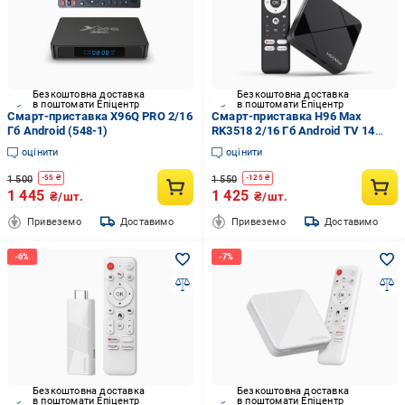
Безкоштовна доставка
Безкоштовна доставка
в поштомати Епіцентр
в поштомати Епіцентр
Смарт-приставка X96Q PRO 2/16
Смарт-приставка H96 Max
Гб Android (548-1)
RK3518 2/16 Гб Android TV 14
(591-B-16)
оцінити
оцінити
1 500
1 550
-
55
₴
-
125
₴
1 445
1 425
₴/шт.
₴/шт.
Привеземо
Доставимо
Привеземо
Доставимо
Безкоштовна доставка
Безкоштовна доставка
в поштомати Епіцентр
в поштомати Епіцентр