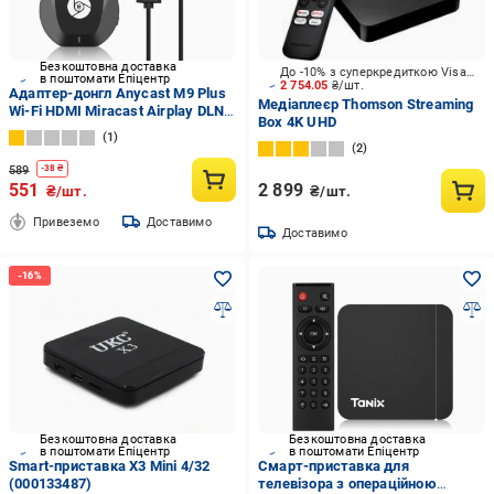
Безкоштовна доставка
До -10% з суперкредиткою Visa Вигода
в поштомати Епіцентр
2 754.05
₴/шт.
Адаптер-донгл Anycast M9 Plus
Медіаплеєр Thomson Streaming
Wi-Fi HDMI Miracast Airplay DLNA
Box 4K UHD
(502864)
1
2
589
-
38
₴
551
2 899
₴/шт.
₴/шт.
Привеземо
Доставимо
Доставимо
Безкоштовна доставка
Безкоштовна доставка
в поштомати Епіцентр
в поштомати Епіцентр
Smart-приставка X3 Mini 4/32
Смарт-приставка для
(000133487)
телевізора з операційною