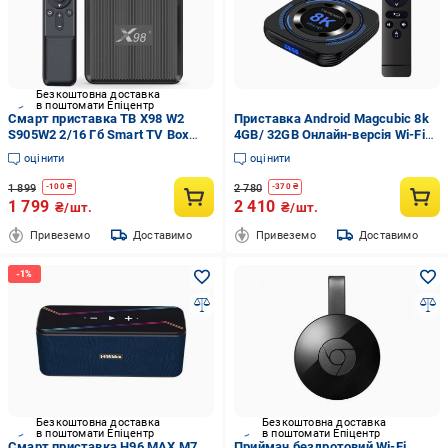
Безкоштовна доставка
в поштомати Епіцентр
Смарт приставка ТВ X98 W2
Приставка Android Magcubic 8k
S905W2 2/16 Гб Smart TV Box
4GB/ 32GB Онлайн-версія Wi-Fi
Android 11 і прошивка
2.4 G/5G (19032)
оцінити
оцінити
(33153729)
1 899
2 780
-
100
₴
-
370
₴
1 799
2 410
₴/шт.
₴/шт.
Привеземо
Доставимо
Привеземо
Доставимо
Безкоштовна доставка
Безкоштовна доставка
в поштомати Епіцентр
в поштомати Епіцентр
Смарт приставка H96 MAX M7
Приймач бездротовий Wi-Fi