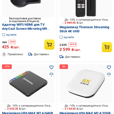
Безкоштовна доставка
До -10% з суперкредиткою Visa Вигода
в поштомати Епіцентр
2 469.05
₴/шт.
Адаптер WIFI/HDMI для TV
Медіаплеєр Thomson Streaming
AnyCast Screen Mirroring M9
Stick 4K UHD
кнопка ззаду (1009654-Black-2)
оцінити
оцінити
469
-
44
₴
2 899
-
300
₴
425
₴/шт.
2 599
₴/шт.
Привеземо
Доставимо
Доставимо
До -10% з суперкредиткою Visa Вигода
До -10% з суперкредиткою Visa Вигода
2 653.35
₴/шт.
3 134.05
₴/шт.
Медіаплеєр H96 MAX W2 4/64GB
Медіаплеєр H96 MAX M2 4/32GB