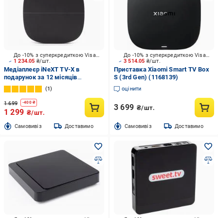
До -10% з суперкредиткою Visa Вигода
До -10% з суперкредиткою Visa Вигода
1 234.05
₴/шт.
3 514.05
₴/шт.
Медіаплеєр iNeXT TV-X в
Приставка Xiaomi Smart TV Box
подарунок за 12 місяців
S (3rd Gen) (1168139)
Київстар ТВ "Преміум HD"
1
оцінити
1 699
-
400
₴
3 699
₴/шт.
1 299
₴/шт.
Cамовивіз
Доставимо
Cамовивіз
Доставимо