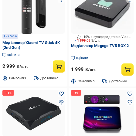
+ 29 балів
До -10% з суперкредиткою Visa Вигода
1 899.05
₴/шт.
Медіаплеєр Xiaomi TV Stick 4K
Медіаплеєр Megogo TV5 BOX 2
(2nd Gen)
оцінити
оцінити
2 999
₴/шт.
1 999
₴/шт.
Cамовивіз
Доставимо
Cамовивіз
Доставимо