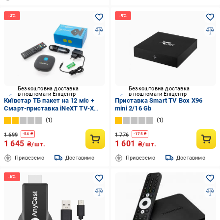
Безкоштовна доставка
Безкоштовна доставка
в поштомати Епіцентр
в поштомати Епіцентр
Київстар ТБ пакет на 12 міс +
Приставка Smart TV Box X96
Смарт-приставка iNeXT TV-X
mini 2/16 Gb
Smart TV Box Android TV 10 (583-
1
1
1)
1 699
1 776
-
54
₴
-
175
₴
1 645
1 601
₴/шт.
₴/шт.
Привеземо
Доставимо
Привеземо
Доставимо