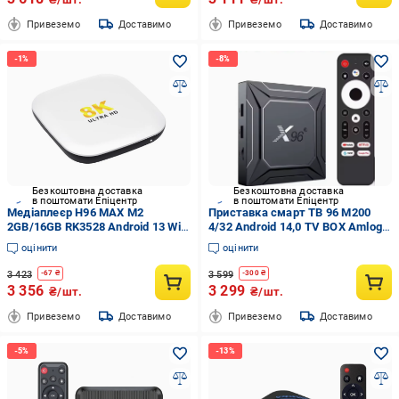
Привеземо
Доставимо
Привеземо
Доставимо
Безкоштовна доставка
Безкоштовна доставка
в поштомати Епіцентр
в поштомати Епіцентр
Медіаплеєр H96 MAX M2
Приставка смарт ТВ 96 M200
2GB/16GB RK3528 Android 13 WiFi
4/32 Android 14,0 TV BOX Amlogic
dual band Bluetooth 5,1 Білий
S905X5M 2,4G&5G Dual Wifi
оцінити
оцінити
1000M LAN AV1 BT Al-SR Smart
Video Media Player
3 423
3 599
-
67
₴
-
300
₴
3 356
3 299
₴/шт.
₴/шт.
Привеземо
Доставимо
Привеземо
Доставимо