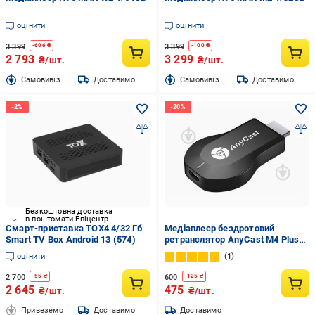
оцінити
оцінити
3 399
3 399
-
606
₴
-
100
₴
2 793
3 299
₴/шт.
₴/шт.
Cамовивіз
Доставимо
Cамовивіз
Доставимо
Безкоштовна доставка
в поштомати Епіцентр
Смарт-приставка TOX4 4/32 Гб
Медіаплеєр бездротовий
Smart TV Box Android 13 (574)
ретранслятор AnyCast M4 Plus
TV WiFi HDMI (SFSSS43DFDF)
оцінити
1
2 700
600
-
55
₴
-
125
₴
2 645
475
₴/шт.
₴/шт.
Привеземо
Доставимо
Доставимо