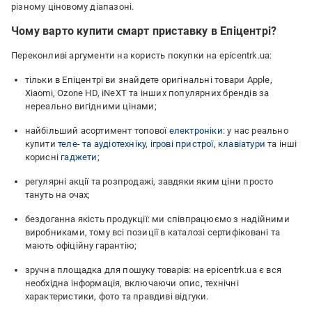
різному ціновому діапазоні.
Чому варто купити смарт приставку в Епіцентрі?
Переконливі аргументи на користь покупки на epicentrk.ua:
тільки в Епіцентрі ви знайдете оригінальні товари Apple,
Xiaomi, Ozone HD, iNeXT та інших популярних брендів за
нереально вигідними цінами;
найбільший асортимент топової
електроніки
: у нас реально
купити
теле- та аудіотехніку
,
ігрові пристрої
,
клавіатури
та інші
корисні
гаджети
;
регулярні акції та розпродажі, завдяки яким ціни просто
тануть на очах;
бездоганна якість продукції: ми співпрацюємо з надійними
виробниками, тому всі позиції в каталозі сертифіковані та
мають офіційну гарантію;
зручна площадка для пошуку товарів: на epicentrk.ua є вся
необхідна інформація, включаючи опис, технічні
характеристики, фото та правдиві відгуки.