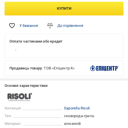
КУПИТИ
У бажання
До порівняння
Оплата частинами або кредит
Продавець товару:
ТОВ «Епіцентр К»
Основні характеристики
Колекція:
Saporella Risoli
Тип:
сковорода-гриль
Матеріал:
алюміній