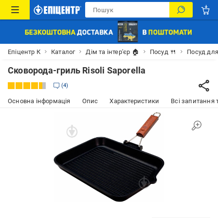
Епіцентр К
Каталог
Дім та інтер'єр 🏠
Посуд 🍴
Посуд для
Сковорода-гриль Risoli Saporella
4
Основна інформація
Опис
Характеристики
Всі запитання т