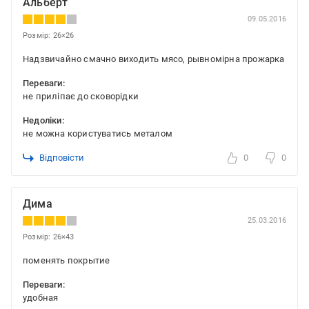
Альберт
09.05.2016
Розмір: 26×26
Надзвичайно смачно виходить мясо, рывномірна прожарка
Переваги:
не приліпає до сковорідки
Недоліки:
не можна користуватись металом
Відповісти
0
0
Дима
25.03.2016
Розмір: 26×43
поменять покрытие
Переваги:
удобная