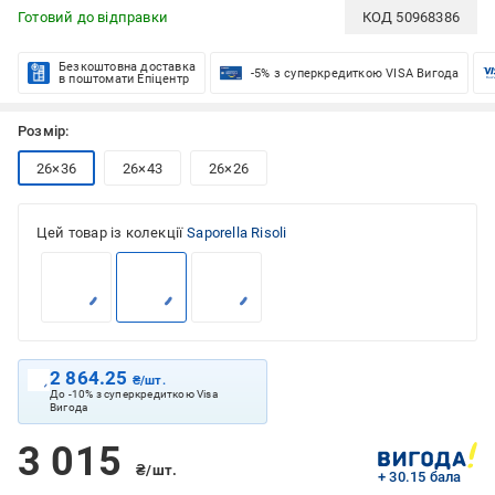
Готовий до відправки
КОД
50968386
Безкоштовна доставка
-5% з суперкредиткою VISA Вигода
в поштомати Епіцентр
Розмір:
26×36
26×43
26×26
Цей товар із колекції
Saporella Risoli
2 864.25
₴/шт.
До -10% з суперкредиткою Visa
Вигода
3 015
₴/шт.
+ 30.15 бала