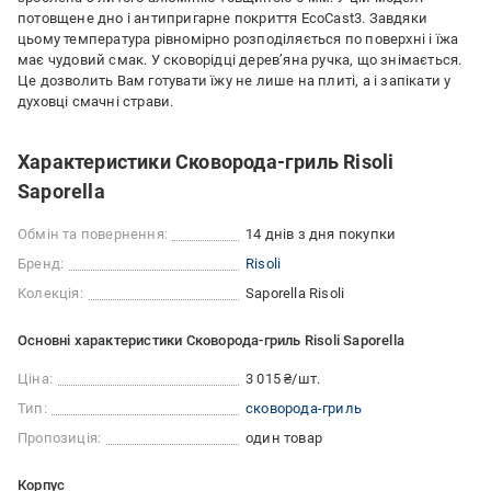
потовщене дно і антипригарне покриття EcoCast3. Завдяки
цьому температура рівномірно розподіляється по поверхні і їжа
має чудовий смак. У сковорідці дерев’яна ручка, що знімається.
Це дозволить Вам готувати їжу не лише на плиті, а і запікати у
духовці смачні страви.
Характеристики Сковорода-гриль Risoli
Saporella
Обмін та повернення:
14 днів з дня покупки
Бренд:
Risoli
Колекція:
Saporella Risoli
Основні характеристики Сковорода-гриль Risoli Saporella
Ціна:
3 015 ₴/шт.
Тип:
сковорода-гриль
Пропозиція:
один товар
Корпус