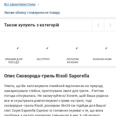
Всі характеристики
Умови обміну і повернення товару
Також купують з категорій
КРИШКИ ДЛЯ
КАСТРУЛІ
ЛОПАТКИ
КУХОННІ НОЖІ
ПОСУДУ
КУХОННІ
Опис Сковорода-гриль Risoli Saporella
Уявіть, що Ви запланували сімейний відпочинок на природі,
замаринували стейки, приготували овочі для гриля... Раптом
погода зіпсувалась. Не засмучуйтесь! Хочете, щоб Ваша родина
все ж скуштувала довгоочікувані страви на грилі, тоді
сковорідка–гриль Risoli, розміром 36×26 см підійде для Вашої
сімї. Серія Saporella Однією із головних переваг є те, що вона
зроблена з литого алюмінію товщиною 6 мм. У цій моделі