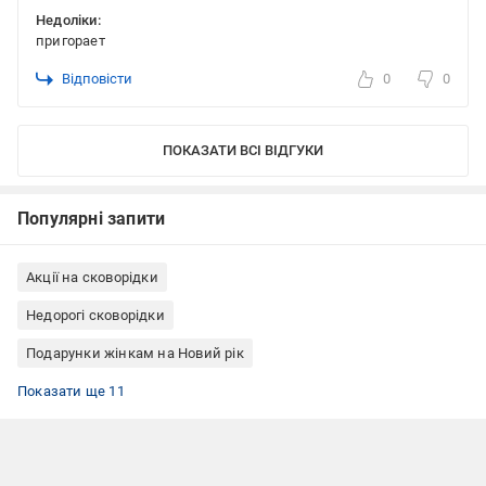
Недоліки:
пригорает
Відповісти
0
0
ПОКАЗАТИ ВСІ ВІДГУКИ
Популярні запити
Акції на сковорідки
Недорогі сковорідки
Подарунки жінкам на Новий рік
Сковорідки алюмінієві
Сковорідки-гриль
Сковороди Risoli
Сковорідки для склокерамічних плит
Сковорідки для духових шаф
Сковорідки для газових плит
Сковорідки для електричних плит
Сковорідки з антипригарним покриттям
Сковорідки без кришки
Алюмінієві сковорідки з антипригарним покриттям
Сковорідки Італія
Показати ще 11