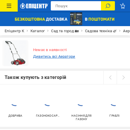
Епіцентр К
Каталог
Сад та город 🏡
Садова техніка 🌿
Аер
Немає в наявності
Дивитись всі Аератори
Також купують з категорій
ДОБРИВА
ГАЗОНОКОСАРКИ
НАСІННЯ ДЛЯ
ГРАБЛІ
ГАЗОНУ