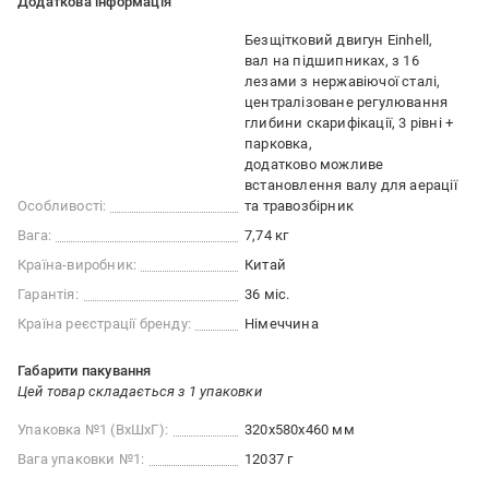
Додаткова інформація
Безщітковий двигун Einhell
вал на підшипниках, з 16
лезами з нержавіючої сталі
централізоване регулювання
глибини скарифікації, 3 рівні +
парковка
додатково можливе
встановлення валу для аерації
Особливості:
та травозбірник
Вага:
7,74 кг
Країна-виробник:
Китай
Гарантія:
36 міс.
Країна реєстрації бренду:
Німеччина
Габарити пакування
Цей товар складається з 1 упаковки
Упаковка №1 (ВхШхГ):
320x580x460 мм
Вага упаковки №1:
12037 г