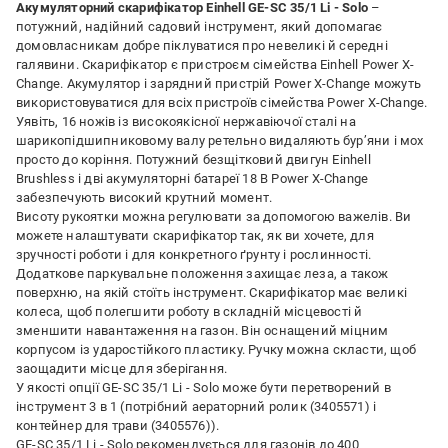
Акумуляторний скарифікатор Einhell GE-SC 35/1 Li - Solo
–
потужний, надійний садовий інструмент, який допомагає
домовласникам добре піклуватися про невеликі й середні
галявини. Скарифікатор є пристроєм сімейства Einhell Power X-
Change. Акумулятор і зарядний пристрій Power X-Change можуть
використовуватися для всіх пристроїв сімейства Power X-Change.
Уявіть, 16 ножів із високоякісної нержавіючої сталі на
шарикопідшипниковому валу ретельно видаляють бур’яни і мох
просто до коріння. Потужний безщітковий двигун Einhell
Brushless і дві акумуляторні батареї 18 В Power X-Change
забезпечують високий крутний момент.
Висоту рукоятки можна регулювати за допомогою важелів. Ви
можете налаштувати скарифікатор так, як ви хочете, для
зручності роботи і для конкретного ґрунту і рослинності.
Додаткове паркувальне положення захищає леза, а також
поверхню, на якій стоїть інструмент. Скарифікатор має великі
колеса, щоб полегшити роботу в складній місцевості й
зменшити навантаження на газон. Він оснащений міцним
корпусом із ударостійкого пластику. Ручку можна скласти, щоб
заощадити місце для зберігання.
У якості опції GE-SC 35/1 Li - Solo може бути перетворений в
інструмент 3 в 1 (потрібний аераторний ролик (3405571) і
контейнер для трави (3405576)).
GE-SC 35/1 Li - Solo рекомендується для газонів до 400