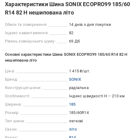
Характеристики Шина SONIX ECOPRO99 185/60
R14 82 H нешипована літо
Обмін та повернення:
14 днів з дня покупки
Індекс навантаження:
82
Рівень зовнішнього шуму:
69 Дб
Основні характеристики Шина SONIX ECOPRO99 185/60 R14 82 H
нешипована літо
Ціна:
1 415 ₴/шт.
Бренд:
SONIX
Конструкція шини:
радіальна
Особливості:
Індекс швидкості H – 210 км
Ширина:
185
Розмір:
185/60R14
Тип шини:
легкові
Сезон:
літо
Радіус:
R14