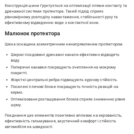
Конструкція шини ґрунтується на оптимізації плями контакту та
дренажної системи протектора. Такий підхід сприяє
рівномірному розподілу навантаження, стабільності руху та
ефективному відведенню води з контактної зони.
Малюнок протектора
Шина оснащена асиметричним ненапрямленим протектором.
Широкі поздовжні дренажні канали ефективно відводять
воду.
Поперечні канавки покращують зчеплення на мокрому
покритті.
Жорсткі центральні ребра підвищують курсову стійкість.
Посилені плечові блоки покращують точність реакцій на
кермо.
Оптимізоване розташування блоків сприяє зниженню рівня
шуму.
Поєднання цих елементів позитивно впливає на керованість,
ефективність гальмування, акустичний комфорт і стійкість
автомобіля на швидкості.