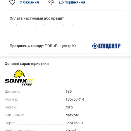
У бажання
До порівняння
Оплата частинами або кредит
Продавець товару:
ТОВ «Епіцентр К»
Основні характеристики
Ширина:
185
Розмір:
185/60R14
Сезон:
літо
Тип шини:
легкові
Серія:
EcoPro 99
Країна-виробник:
Китай