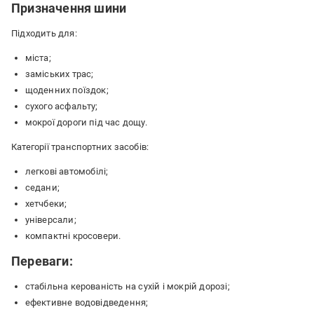
Призначення шини
Підходить для:
міста;
заміських трас;
щоденних поїздок;
сухого асфальту;
мокрої дороги під час дощу.
Категорії транспортних засобів:
легкові автомобілі;
седани;
хетчбеки;
універсали;
компактні кросовери.
Переваги:
стабільна керованість на сухій і мокрій дорозі;
ефективне водовідведення;