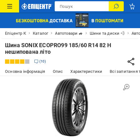
Епіцентр К
Каталог
Автотовари 🚙
Шини та диски 💨
Авт
Шина SONIX ECOPRO99 185/60 R14 82 H
нешипована літо
10
Основна інформація
Опис
Характеристики
Всі запитання т