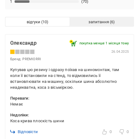
1
(70)
відгуки
запитання
Олександр
покупка менше 1 місяця томy
26.04.2025
Бренд: PREMIORRI
Купував цю резину і одразу поїхав на шиномонтаж, там
коли її встановили на стенд, то відмовились її
встановлювати на машину, оскільки шина абсолютно
неадекватна, коса з вісьміркою.
Переваги:
Немає
Недоліки:
Коса крива плоскість шини
Відповісти
0
0