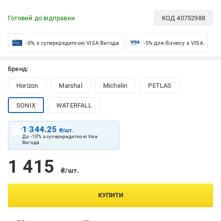
Готовий до відправки
КОД
40752988
-5% з суперкредиткою VISA Вигода
-5% для бізнесу з VISA
Бренд:
Horizon
Marshal
Michelin
PETLAS
SONIX
WATERFALL
1 344.25
₴/шт.
До -10% з суперкредиткою Visa
Вигода
1 415
₴/шт.
КУПИТИ