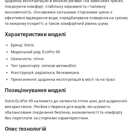
щоденну експлуатацію в міських умовах і на заміських трасах,
поєднуючи комфорт, стабільну керованість і паливну
економічність. Основними сильними сторонами шини є
ефективне відведення води, передбачувана поведінка на сухому
та мокрому покритті, а також комфортний рівень шуму.
Характеристики моделі
Бренд: Sonix.
Модельний ряд: EcoPro 99.
Сезонність: літня.
Тип транспорту: легкові автомобілі.
Конструкція: радіальна, безкамерна.
Призначення: щоденна експлуатація в місті та на трасі.
Позиціонування моделі
Sonix EcoPro 99 належить до сегмента літніх шин для щоденного
використання. Лінійка створена для водіїв, які шукають
збалансоване поєднання безпеки, економічності та комфорту
без переплати за спортивні характеристики.
Опис технологій