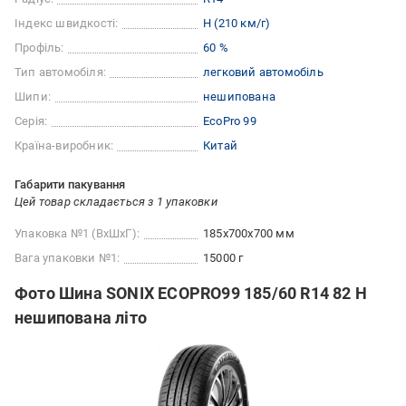
Індекс швидкості:
H (210 км/г)
Профіль:
60 %
Тип автомобіля:
легковий автомобіль
Шипи:
нешипована
Серія:
EcoPro 99
Країна-виробник:
Китай
Габарити пакування
Цей товар складається з 1 упаковки
Упаковка №1 (ВхШхГ):
185x700x700 мм
Вага упаковки №1:
15000 г
Фото Шина SONIX ECOPRO99 185/60 R14 82 H
нешипована літо