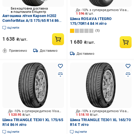
Безкоштовна доставка
До -10% з суперкредиткою Visa Вигода
в поштомати Епіцентр
1 596
₴/шт.
Автошина літня Kapsen H202
Шина ROSAVA ITEGRO
ComfortMax A/S 175/65 R14 86T
175/70R14 84 H літо
XL
оцінити
1
1 638
₴/шт.
1 680
₴/шт.
Привеземо
Доставимо
Доставимо
До -10% з суперкредиткою Visa Вигода
До -10% з суперкредиткою Visa Вигода
1 520.95
₴/шт.
1 518.10
₴/шт.
Шина TRIАNGLE TE301 XL 175/65
Шина TRIАNGLE TE301 XL 165/70
R14 86 H літо
R14 T літо
оцінити
оцінити