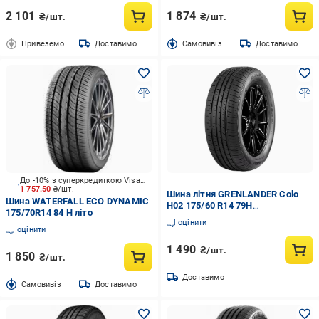
2 101
1 874
₴/шт.
₴/шт.
Привеземо
Доставимо
Cамовивіз
Доставимо
До -10% з суперкредиткою Visa Вигода
1 757.50
₴/шт.
Шина літня GRENLANDER Colo
Шина WATERFALL ECO DYNAMIC
H02 175/60 R14 79H
175/70R14 84 H літо
(1002458707)
оцінити
оцінити
1 490
₴/шт.
1 850
₴/шт.
Доставимо
Cамовивіз
Доставимо