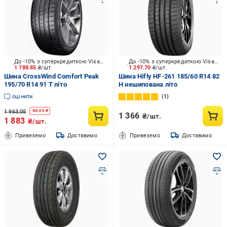
До -10% з суперкредиткою Visa Вигода
До -10% з суперкредиткою Visa Вигода
1 788.85
₴/шт.
1 297.70
₴/шт.
Шина CrossWind Comfort Peak
Шина Hifly HF-261 185/60 R14 82
195/70 R14 91 T літо
H нешипована літо
оцінити
1
1 963.05
-
80.05
₴
1 366
₴/шт.
1 883
₴/шт.
Привеземо
Доставимо
Привеземо
Доставимо