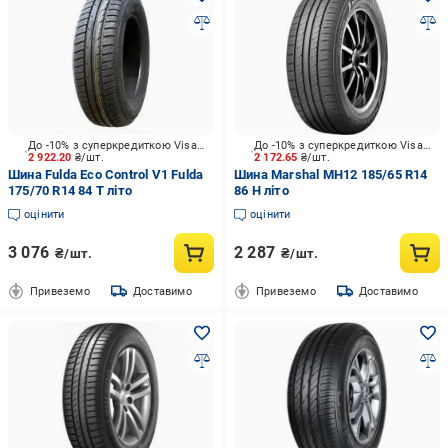
До -10% з суперкредиткою Visa Вигода
До -10% з суперкредиткою Visa Вигода
2 922.20
₴/шт.
2 172.65
₴/шт.
Шина Fulda Eco Control V1 Fulda
Шина Marshal MH12 185/65 R14
175/70 R14 84 T літо
86 H літо
оцінити
оцінити
3 076
2 287
₴/шт.
₴/шт.
Привеземо
Доставимо
Привеземо
Доставимо