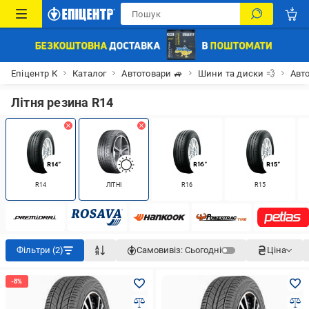
Епіцентр К
Каталог
Автотовари 🚙
Шини та диски 💨
Авт
Літня резина R14
R14
ЛІТНІ
R16
R15
Фільтри (2)
Самовивіз:
Сьогодні
Ціна