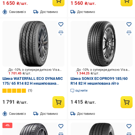
1 650
1 560
₴/шт.
₴/шт.
Cамовивіз
Доставимо
Доставимо
До -10% з суперкредиткою Visa Вигода
До -10% з суперкредиткою Visa Вигода
1 701.45
₴/шт.
1 344.25
₴/шт.
Шина WATERFALL ECO DYNAMIC
Шина SONIX ECOPRO99 185/60
175/ 65 R14 82 H нешипована
R14 82 H нешипована літо
літо
1
оцінити
1 791
1 415
₴/шт.
₴/шт.
Cамовивіз
Доставимо
Доставимо