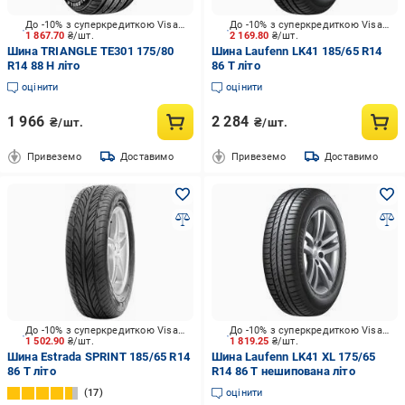
До -10% з суперкредиткою Visa Вигода
До -10% з суперкредиткою Visa Вигода
1 867.70
₴/шт.
2 169.80
₴/шт.
Шина TRIANGLE TE301 175/80
Шина Laufenn LK41 185/65 R14
R14 88 H літо
86 T літо
оцінити
оцінити
1 966
2 284
₴/шт.
₴/шт.
Привеземо
Доставимо
Привеземо
Доставимо
До -10% з суперкредиткою Visa Вигода
До -10% з суперкредиткою Visa Вигода
1 502.90
₴/шт.
1 819.25
₴/шт.
Шина Estrada SPRINT 185/65 R14
Шина Laufenn LK41 XL 175/65
86 T літо
R14 86 T нешипована літо
17
оцінити