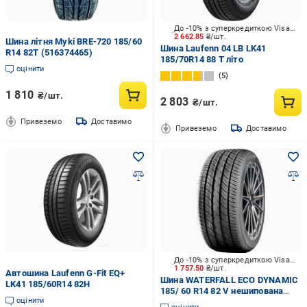
До -10% з суперкредиткою Visa Вигода
2 662.85
₴/шт.
Шина літня Myki BRE-720 185/60
Шина Laufenn 04 LB LK41
R14 82T (516374465)
185/70R14 88 T літо
оцінити
5
1 810
₴/шт.
2 803
₴/шт.
Привеземо
Доставимо
Привеземо
Доставимо
До -10% з суперкредиткою Visa Вигода
1 757.50
₴/шт.
Автошина Laufenn G-Fit EQ+
Шина WATERFALL ECO DYNAMIC
LK41 185/60R14 82H
185/ 60 R14 82 V нешипована
оцінити
літо