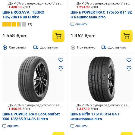
До -10% з суперкредиткою Visa Вигода
До -10% з суперкредиткою Visa Вигода
1 480.10
₴/шт.
1 293.90
₴/шт.
Шина ROSAVA ITEGRO
Шина POWERTRAC 175/65 R14 82
185/70R14 88 H літо
H нешипована літо
3
оцінити
1 558
1 362
₴/шт.
₴/шт.
Cамовивіз
Доставимо
Привеземо
Доставимо
До -10% з суперкредиткою Visa Вигода
До -10% з суперкредиткою Visa Вигода
1 406.95
₴/шт.
1 347.10
₴/шт.
Шина POWERTRAC EcoComfort
Шина Hifly 175/70 R14 84 T
X66 185/65 R14 86 H літо
нешипована літо
оцінити
оцінити