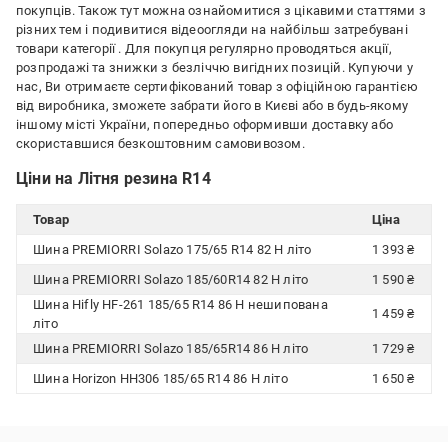
покупців. Також тут можна ознайомитися з цікавими статтями з
різних тем і подивитися відеоогляди на найбільш затребувані
товари категорії
. Для покупця регулярно проводяться акції,
розпродажі та знижки з безліччю вигідних позицій. Купуючи у
нас, Ви отримаєте сертифікований товар з офіційною гарантією
від виробника, зможете забрати його в Києві або в будь-якому
іншому місті України, попередньо оформивши доставку або
скориставшися безкоштовним самовивозом.
Ціни на Літня резина R14
Товар
Ціна
Шина PREMIORRI Solazo 175/65 R14 82 H літо
1 393 ₴
Шина PREMIORRI Solazo 185/60R14 82 H літо
1 590 ₴
Шина Hifly HF-261 185/65 R14 86 H нешипована
1 459 ₴
літо
Шина PREMIORRI Solazo 185/65R14 86 H літо
1 729 ₴
Шина Horizon HH306 185/65 R14 86 H літо
1 650 ₴