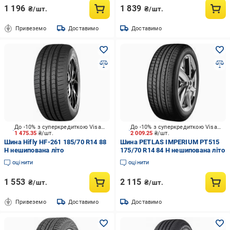
1 196
1 839
₴/шт.
₴/шт.
Привеземо
Доставимо
Доставимо
До -10% з суперкредиткою Visa Вигода
До -10% з суперкредиткою Visa Вигода
1 475.35
₴/шт.
2 009.25
₴/шт.
Шина Hifly HF-261 185/70 R14 88
Шина PETLAS IMPERIUM PT515
H нешипована літо
175/70 R14 84 H нешипована літо
оцінити
оцінити
1 553
2 115
₴/шт.
₴/шт.
Привеземо
Доставимо
Доставимо