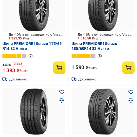
До -10% з суперкредиткою Visa Вигода
До -10% з суперкредиткою Visa Вигода
1 323.35
₴/шт.
1 510.50
₴/шт.
Шина PREMIORRI Solazo 175/65
Шина PREMIORRI Solazo
R14 82 H літо
185/60R14 82 H літо
7
5
1 526
-
133
₴
1 590
₴/шт.
1 393
₴/шт.
Доставимо
Доставимо