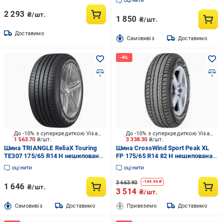
оцінити
2 293
₴/шт.
1 850
₴/шт.
Доставимо
Cамовивіз
Доставимо
До -10% з суперкредиткою Visa Вигода
До -10% з суперкредиткою Visa Вигода
1 563.70
₴/шт.
3 338.30
₴/шт.
Шина TRIАNGLE ReliaX Touring
Шина CrossWind Sport Peak XL
TE307 175/65 R14 H нешипована
FP 175/65 R14 82 H нешипована
літо
літо
оцінити
оцінити
3 663.90
-
149.90
₴
1 646
₴/шт.
3 514
₴/шт.
Cамовивіз
Доставимо
Привеземо
Доставимо