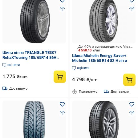
До -10% з суперкредиткою Visa Вигода
4 558.10
₴/шт.
Шина літня TRIANGLE TE307
Шина Michelin Energy Saver+
ReliaXTouring 185/65R14 86H
Michelin 185/60 R14 82 H літо
(2449184)
оцінити
оцінити
1 775
₴/шт.
4 798
₴/шт.
Доставимо
Привеземо
Доставимо