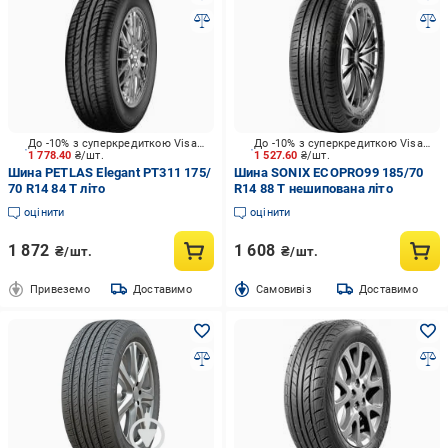
До -10% з суперкредиткою Visa Вигода
До -10% з суперкредиткою Visa Вигода
1 778.40
₴/шт.
1 527.60
₴/шт.
Шина PETLAS Elegant PT311 175/
Шина SONIX ECOPRO99 185/70
70 R14 84 T літо
R14 88 T нешипована літо
оцінити
оцінити
1 872
1 608
₴/шт.
₴/шт.
Привеземо
Доставимо
Cамовивіз
Доставимо