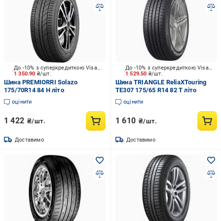
До -10% з суперкредиткою Visa Вигода
До -10% з суперкредиткою Visa Вигода
1 350.90
₴/шт.
1 529.50
₴/шт.
Шина PREMIORRI Solazo
Шина TRIАNGLE ReliaXTouring
175/70R14 84 H літо
TE307 175/65 R14 82 T літо
оцінити
оцінити
1 422
1 610
₴/шт.
₴/шт.
Доставимо
Доставимо