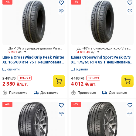
До -10% з суперкредиткою Visa Вигода
До -10% з суперкредиткою Visa Вигода
2 261
₴/шт.
3 811.40
₴/шт.
Шина CrossWind Grip Peak Winter
Шина CrossWind Sport Peak C/S
XL 165/60 R14 75 T нешипована
XL 175/65 R14 82 T нешипована
літо
літо
оцінити
оцінити
2 481.70
4 183.70
-
101.70
₴
-
171.70
₴
2 380
4 012
₴/шт.
₴/шт.
Привеземо
Доставимо
Привеземо
Доставимо