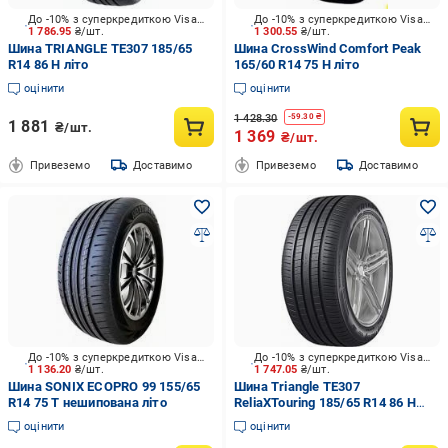
До -10% з суперкредиткою Visa Вигода
До -10% з суперкредиткою Visa Вигода
1 786.95
₴/шт.
1 300.55
₴/шт.
Шина TRIАNGLE TE307 185/65
Шина CrossWind Comfort Peak
R14 86 H літо
165/60 R14 75 H літо
оцінити
оцінити
1 428.30
-
59.30
₴
1 881
₴/шт.
1 369
₴/шт.
Привеземо
Доставимо
Привеземо
Доставимо
До -10% з суперкредиткою Visa Вигода
До -10% з суперкредиткою Visa Вигода
1 136.20
₴/шт.
1 747.05
₴/шт.
Шина SONIX ECOPRO 99 155/65
Шина Triangle TE307
R14 75 T нешипована літо
ReliaXTouring 185/65 R14 86 H
нешипована літо
оцінити
оцінити