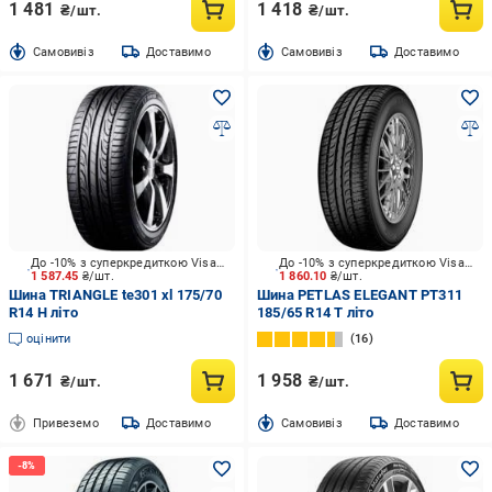
1 481
1 418
₴/шт.
₴/шт.
Cамовивіз
Доставимо
Cамовивіз
Доставимо
До -10% з суперкредиткою Visa Вигода
До -10% з суперкредиткою Visa Вигода
1 587.45
₴/шт.
1 860.10
₴/шт.
Шина TRIАNGLE te301 xl 175/70
Шина PETLAS ELEGANT PT311
R14 H літо
185/65 R14 T літо
оцінити
16
1 671
1 958
₴/шт.
₴/шт.
Привеземо
Доставимо
Cамовивіз
Доставимо