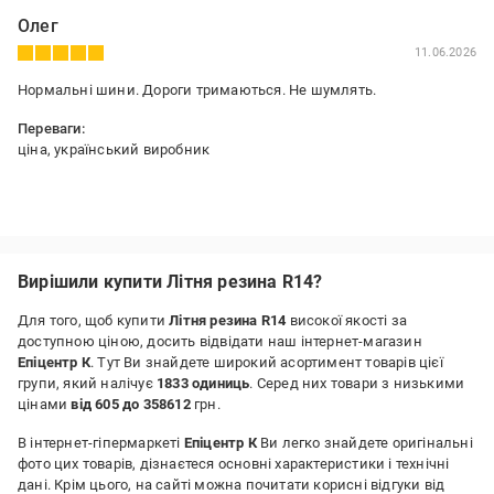
Олег
11.06.2026
Нормальні шини. Дороги тримаються. Не шумлять.
Переваги:
ціна, український виробник
Вирішили купити Літня резина R14?
Для того, щоб купити
Літня резина R14
високої якості за
доступною ціною, досить відвідати наш інтернет-магазин
Епіцентр К
. Тут Ви знайдете широкий асортимент товарів цієї
групи, який налічує
1833 одиниць
. Серед них товари з низькими
цінами
від 605 до 358612
грн.
В інтернет-гіпермаркеті
Епіцентр К
Ви легко знайдете оригінальні
фото цих товарів, дізнаєтеся основні характеристики і технічні
дані. Крім цього, на сайті можна почитати корисні відгуки від