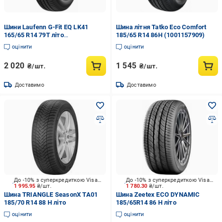
Шини Laufenn G-Fit EQ LK41
Шина літня Tatko Eco Comfort
165/65 R14 79T літо
185/65 R14 86H (1001157909)
(1001043617)
оцінити
оцінити
2 020
1 545
₴/шт.
₴/шт.
Доставимо
Доставимо
До -10% з суперкредиткою Visa Вигода
До -10% з суперкредиткою Visa Вигода
1 995.95
₴/шт.
1 780.30
₴/шт.
Шина TRIANGLE SeasonX TA01
Шина Zeetex ECO DYNAMIC
185/70 R14 88 H літо
185/65R14 86 H літо
оцінити
оцінити