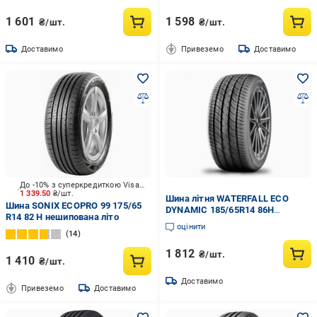
1 601
1 598
₴/шт.
₴/шт.
Доставимо
Привеземо
Доставимо
До -10% з суперкредиткою Visa Вигода
1 339.50
₴/шт.
Шина літня WATERFALL ECO
Шина SONIX ECOPRO 99 175/65
DYNAMIC 185/65R14 86H
R14 82 H нешипована літо
(2390282)
оцінити
14
1 812
₴/шт.
1 410
₴/шт.
Доставимо
Привеземо
Доставимо