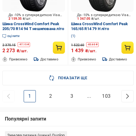
До -10% з суперкредиткою Visa Вигода
До -10% з суперкредиткою Visa Вигода
2 159.35
₴/шт.
1 367.05
₴/шт.
Шина CrossWind Comfort Peak
Шина CrossWind Comfort Peak
205/70 R14 94 T нешипована літо
165/65 R14 79 H літо
оцінити
1
2 370.15
1 522.60
-
97.15
₴
-
83.60
₴
2 273
1 439
₴/шт.
₴/шт.
Привеземо
Доставимо
Привеземо
Доставимо
ПОКАЗАТИ ЩЕ
1
2
3
...
103
Популярні запити
Зимова резина (шини) Dunlop