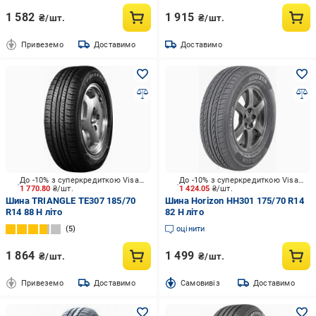
1 582
1 915
₴/шт.
₴/шт.
Привеземо
Доставимо
Доставимо
До -10% з суперкредиткою Visa Вигода
До -10% з суперкредиткою Visa Вигода
1 770.80
₴/шт.
1 424.05
₴/шт.
Шина TRIАNGLE TE307 185/70
Шина Horizon HH301 175/70 R14
R14 88 H літо
82 H літо
5
оцінити
1 864
1 499
₴/шт.
₴/шт.
Привеземо
Доставимо
Cамовивіз
Доставимо