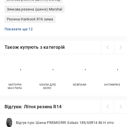
Зимова резина (шини) Marshal
Резина Hankook R16 зима
Шини Cooper R18
Всесезонні шини Fulda
Шини TOYO R18
ROADMARCH Snowrover 868 автошини
Зимова резина (шини) Nokian
Kumho вантажні шини
Резина (шини) 225 70 R15
Літня резина (шини) SAILUN
Шини 245 75 R15
Літня резина (шини) Viking
Шини 225/65R17 Nexen
Шини 235 65 R16
Показати ще 12
Також купують з категорій
МОТОРНІ
ЧОХЛИ ДЛЯ
КОВПАКИ
АНТИФРИЗ
МАСТИЛА
КОЛІС
Відгуки: Літня резина R14
Відгук про: Шина PREMIORRI Solazo 185/65R14 86 H літо