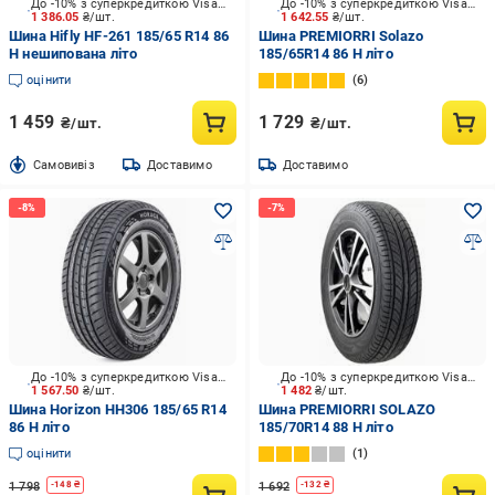
До -10% з суперкредиткою Visa Вигода
До -10% з суперкредиткою Visa Вигода
1 386.05
₴/шт.
1 642.55
₴/шт.
Шина Hifly HF-261 185/65 R14 86
Шина PREMIORRI Solazo
H нешипована літо
185/65R14 86 H літо
оцінити
6
1 459
1 729
₴/шт.
₴/шт.
Cамовивіз
Доставимо
Доставимо
До -10% з суперкредиткою Visa Вигода
До -10% з суперкредиткою Visa Вигода
1 567.50
₴/шт.
1 482
₴/шт.
Шина Horizon HH306 185/65 R14
Шина PREMIORRI SOLAZO
86 H літо
185/70R14 88 H літо
оцінити
1
1 798
1 692
-
148
₴
-
132
₴