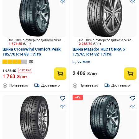
До -10% з суперкредиткою Visa Вигода
До -10% з суперкредиткою Visa Вигода
1 674.85
₴/шт.
2 285.70
₴/шт.
Шина CrossWind Comfort Peak
Шина Matador HECTORRA 5
185/70 R14 88 T літо
175/65 R14 82 T літо
5
оцінити
1 935.45
-
172.45
₴
2 406
₴/шт.
1 763
₴/шт.
Привеземо
Доставимо
Привеземо
Доставимо