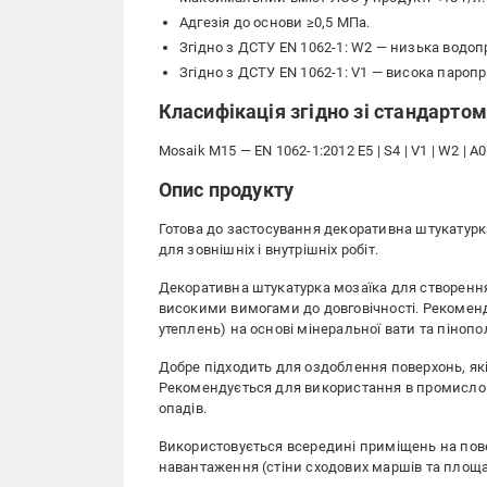
Адгезія до основи ≥0,5 МПа.
Згідно з ДСТУ EN 1062-1: W2 — низька водопро
Згідно з ДСТУ EN 1062-1: V1 — висока паропр
Класифікація згідно зі стандарто
Mosaik M15 — EN 1062-1:2012 E5 | S4 | V1 | W2 | A0 
Опис продукту
Готова до застосування декоративна штукатурк
для зовнішніх і внутрішніх робіт.
Декоративна штукатурка мозаїка для створення 
високими вимогами до довговічності. Рекомен
утеплень) на основі мінеральної вати та пінопо
Добре підходить для оздоблення поверхонь, які
Рекомендується для використання в промислов
опадів.
Використовується всередині приміщень на пов
навантаження (стіни сходових маршів та площад