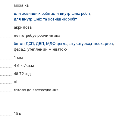
мозаїка
для зовнішніх робіт
для внутрішніх робіт
для внутрішніх та зовнішніх робіт
акрилова
не потребує розчинника
бетон
ДСП, ДВП, МДФ
цегла
штукатурка
гіпсокартон
фасад, утеплений мінватою
1 мм
4-6 кг/кв.м
48-72 год
ні
готово до застосування
15 кг