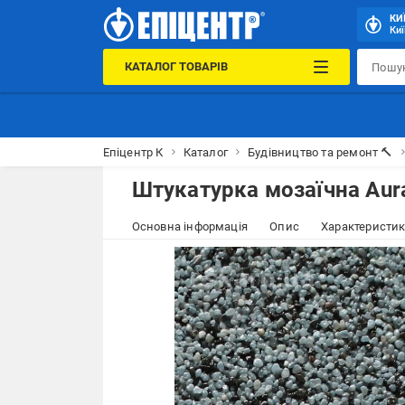
КИ
Киї
КАТАЛОГ ТОВАРІВ
Епіцентр К
Каталог
Будівництво та ремонт 🔨
Штукатурка мозаїчна Aura
Основна інформація
Опис
Характеристи