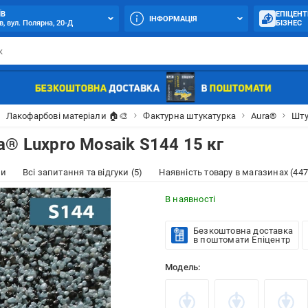
ЇВ
ЕПІЦЕНТ
ІНФОРМАЦІЯ
в, вул. Полярна, 20-Д
БІЗНЕС
Лакофарбові матеріали 🏠🎨
Фактурна штукатурка
Aura®
Шту
® Luxpro Mosaik S144 15 кг
ки
Всі запитання та відгуки (5)
Наявність товару в магазинах (447
В наявності
Безкоштовна доставка
в поштомати Епіцентр
Модель: