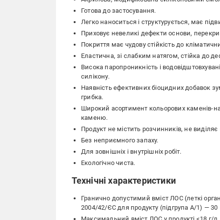
Готова до застосування.
Легко наноситься і структурується, має під
Приховує невеликі дефекти основи, перекрив
Покриття має чудову стійкість до кліматичн
Еластична, зі слабким натягом, стійка до д
Висока паропроникність і водовідштовхувані
силікону.
Наявність ефективних біоцидних добавок зум
грибка.
Широкий асортимент кольорових каменів-нап
каменю.
Продукт не містить розчинників, не виділяє
Без неприємного запаху.
Для зовнішніх і внутрішніх робіт.
Екологічно чиста.
Технічні характеристики
Гранично допустимий вміст ЛОС (леткі орга
2004/42/ЄC для продукту (підгрупа A/1) — 30 
Максимальний вміст ЛОС у продукті <18 г/л.