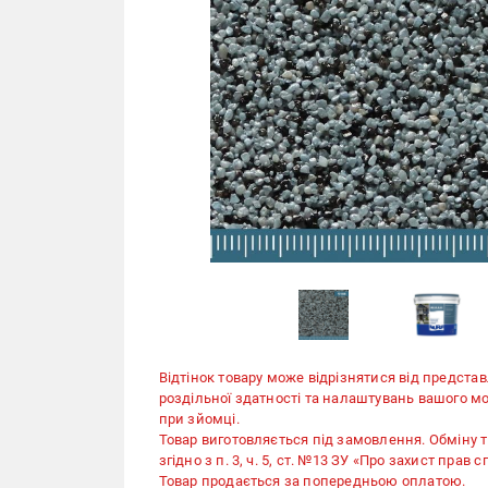
Відтінок товару може відрізнятися від представ
роздільної здатності та налаштувань вашого мо
при зйомці.
Товар виготовляється під замовлення. Обміну 
згідно з п. 3, ч. 5, ст. №13 ЗУ «Про захист прав 
Товар продається за попередньою оплатою.