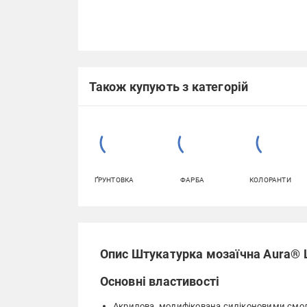
Також купують з категорій
ҐРУНТОВКА
ФАРБА
КОЛОРАНТИ
Опис Штукатурка мозаїчна Aura® L
Основні властивості
Акрилова, модифікована силіконовими смо