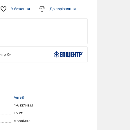
У бажання
До порівняння
нтр К»
Aura®
4-6 кг/кв.м
15 кг
мозаїчна