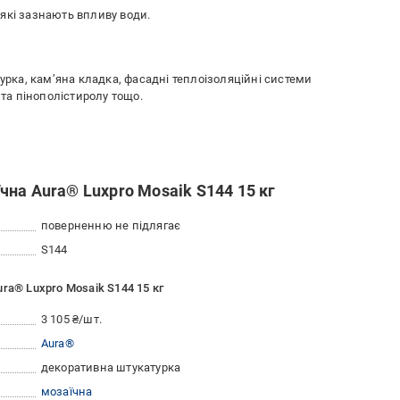
які зазнають впливу води.
турка, кам’яна кладка, фасадні теплоізоляційні системи
 та пінополістиролу тощо.
на Aura® Luxpro Mosaik S144 15 кг
поверненню не підлягає
S144
ra® Luxpro Mosaik S144 15 кг
3 105 ₴/шт.
Aura®
декоративна штукатурка
мозаїчна