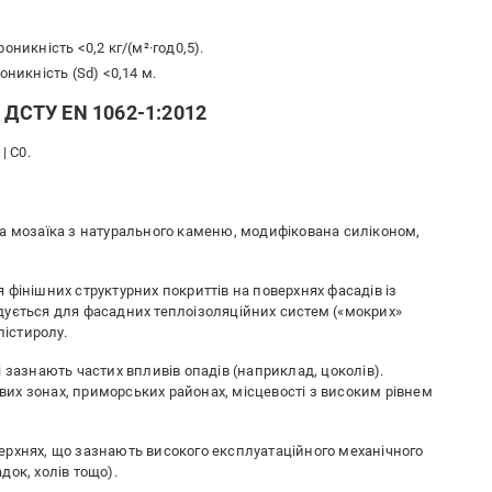
никність <0,2 кг/(м²·год0,5).
оникність (Sd) <0,14 м.
м ДСТУ EN 1062-1:2012
| C0.
а мозаїка з натурального каменю, модифікована силіконом,
фінішних структурних покриттів на поверхнях фасадів із
дується для фасадних теплоізоляційних систем («мокрих»
лістиролу.
 зазнають частих впливів опадів (наприклад, цоколів).
их зонах, приморських районах, місцевості з високим рівнем
ерхнях, що зазнають високого експлуатаційного механічного
ок, холів тощо).