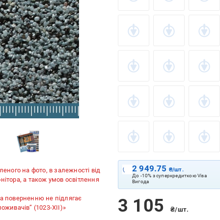
2 949.75
леного на фото, в залежності від
₴/шт.
До -10% з суперкредиткою Visa
нітора, а також умов освітлення
Вигода
та поверненню не підлягає
3 105
споживачів” (1023-XII)»
₴/шт.