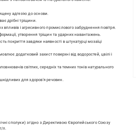
вищену адгезію до основи.
ає дрібні тріщини.
их впливів і агресивного промислового забруднення повітря.
еформації, утворення тріщин та ударних навантажень.
сть покриття завдяки наявності в штукатурці мозаїці
овлює додатковий захист поверхні від водоростей, цвілі і
овнювачів світлих, середніх та темних тонів натурального
 шкідливих для здоров'я речовин.
нічні сполуки) згідно з Директивою Європейського Союзу
г/л.