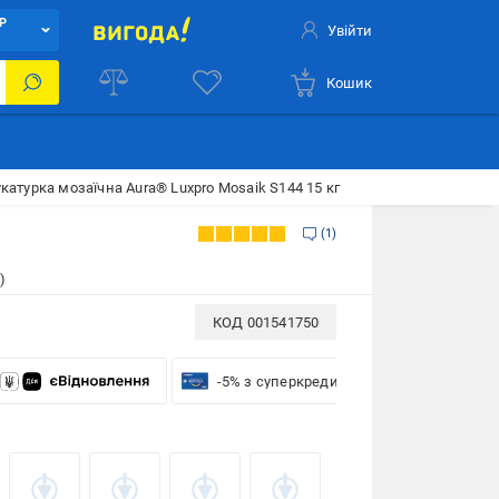
Р
Увійти
Кошик
катурка мозаїчна Aura® Luxpro Mosaik S144 15 кг
1
)
КОД
001541750
-5% з суперкредиткою VISA Вигода