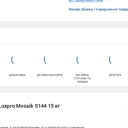
Всі характеристики
Умови обміну і повернення това
ШПАКЛІВКА
ВАЛИКИ МАЛЯРНІ
МАЛЯРНІ
ШПАТЕЛІ
СТРІЧКИ ТА
ПЛІВКИ
uxpro Mosaik S144 15 кг
лами з наповнювачем із натурального каменю.