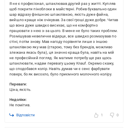
Я не є професіонал, шпаклював другий раз у житті. Купляв
щоб покрити піноблоки в майстерні. Робив буквально один
шар відразу фінішною шпаклівкою, якість дуже файна,
вийшло краще ніж очікував. За свої гроші дуже добре. Читав
що вона дуже швидко висихає, що не комфортно
працювати з нею з-за цього. В мене не було таких проблем.
Розмішував невеличке відерце, все швидко розмазував по
стіні, потім знову. Мав нагоду порівняти лише з іншою
шпаклівкою яку мав (старою, тому без брендів, можливо
злежана якась була), ця значно краща була, навіть на мій
не професійний погляд. Як матиме потребу ще раз щось
шпаклювати, надам перевагу цьому Knauf. Окремо скажу,
що сподобався колір. Навіть думав чи є сенс фарбувати
поверх, бо як висохло, було приємного молочного коліру.
Переваги:
Ціна, якість.
Недоліки:
Не помітив.
Відповісти
1
0