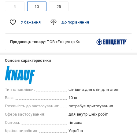
5
10
25
У бажання
До порівняння
Продавець товару:
ТОВ «Епіцентр К»
Основні характеристики
Тип шпаклівки:
фінішна
для стін
для стелі
Вага:
10 кг
Готовність до застосування:
потребує приготування
Сфера застосування:
для внутрішніх робіт
Основа:
гіпсова
Країна-виробник:
Україна