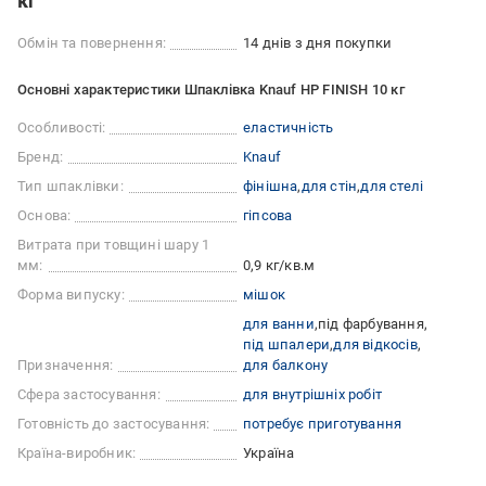
кг
Обмін та повернення:
14 днів з дня покупки
Основні характеристики Шпаклівка Knauf НР FINISH 10 кг
Особливості:
еластичність
Бренд:
Knauf
Тип шпаклівки:
фінішна
для стін
для стелі
Основа:
гіпсова
Витрата при товщині шару 1
мм:
0,9 кг/кв.м
Форма випуску:
мішок
для ванни
під фарбування
під шпалери
для відкосів
Призначення:
для балкону
Сфера застосування:
для внутрішніх робіт
Готовність до застосування:
потребує приготування
Країна-виробник:
Україна