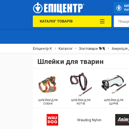
КИ
Киї
КАТАЛОГ ТОВАРІВ
Епіцентр К
Каталог
Зоотовари 🐕🐈
Амуніція
Шлейки для тварин
ШЛЕЙКИ ДЛЯ
ШЛЕЙКИ ДЛЯ
ШЛЕЙКИ ДЛЯ
СОБАК
КОТІВ
ЩУРІВ
Waudog Nylon