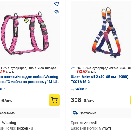
-10% з суперкредиткою Visa Вигода
До -10% з суперкредиткою Visa В
1.10
₴/шт.
292.60
₴/шт.
а анатомічна для собак Waudog
Шлея AnimAll 2x40-65 см (9388) 
ок "Смайли на рожевому" M Ш
T001A M-3
 A 38-60 см B 45-60 см
нити
оцінити
8
308
₴/шт.
₴/шт.
оставимо
Доставимо
д
Waudog
Бренд
AnimAll
ий колір
рожевий
Базовий колір
мульті