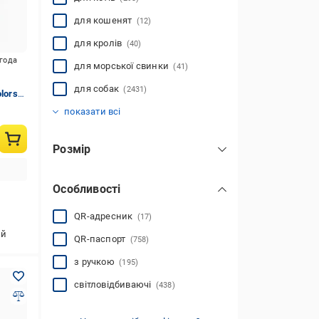
для кошенят
(12)
для кролів
(40)
игода
для морської свинки
(41)
для собак
(2431)
lors
для тхорів
для цуценят
для щурів
(24)
(3)
(99)
показати всі
Розмір
для великих порід
(588)
Особливості
для малих порід
(1295)
для середніх порід
(983)
QR-адресник
(17)
для гігантських порід
ий
(85)
QR-паспорт
(758)
з ручкою
(195)
світловідбиваючі
(438)