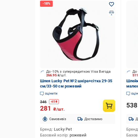
До -10% з суперкредиткою Visa Вигода
До 
266.95
₴/шт.
51
Шлея Lucky Pet №2 шкіра+сітка 29-35
Шлейк
см/33-50 см рожевий
малюн
20 мм
оцінити
оці
346
-
65
₴
53
281
₴/шт.
Cамовивіз
Доставимо
Д
Бренд
Lucky Pet
Брен
Базовий колір
рожевий
Базов