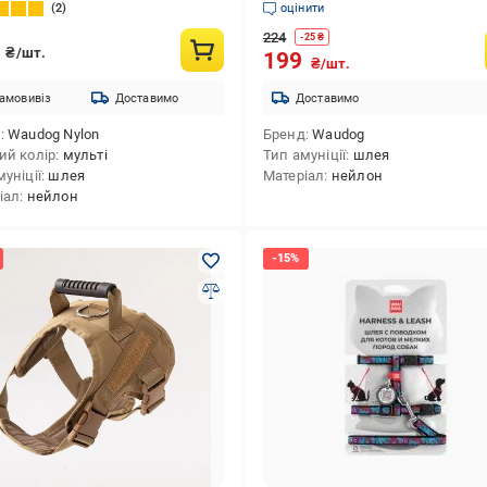
36-45 см
2
оцінити
224
-
25
₴
1
₴/шт.
199
₴/шт.
амовивіз
Доставимо
Доставимо
д
Waudog Nylon
Бренд
Waudog
ий колір
мульті
Тип амуніції
шлея
уніції
шлея
Матеріал
нейлон
іал
нейлон