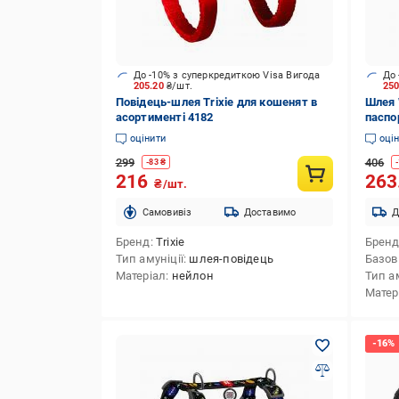
До -10% з суперкредиткою Visa Вигода
До 
205.20
₴/шт.
25
Повідець-шлея Trixie для кошенят в
Шлея 
асортименті 4182
паспо
оцінити
оці
299
406
-
83
₴
-
216
263
₴/шт.
Cамовивіз
Доставимо
Д
Бренд
Trixie
Брен
Тип амуніції
шлея-повідець
Базов
Матеріал
нейлон
Тип ам
Матер