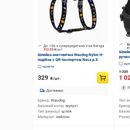
Б
До -10% з суперкредиткою Visa Вигода
в
312.55
₴/шт.
Шлейк
Шлейка анатомічна Waudog Nylon H-
ручко
подібна з QR-паспортом Nasa р.S
(2066
оці
оцінити
1 220
329
1 0
₴/шт.
П
Доставимо
Бренд
Waudog
Тип ам
Базовий колір
мульті
Брен
Тип амуніції
шлея
Базов
Матеріал
нейлон
Розмі