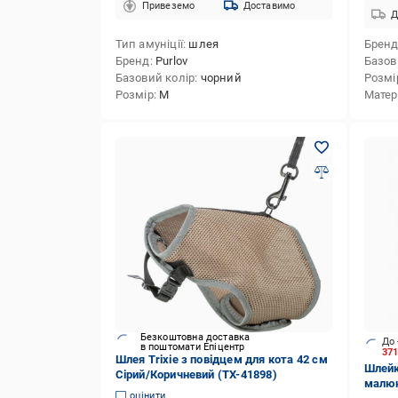
Привеземо
Доставимо
Д
Тип амуніції
шлея
Брен
Бренд
Purlov
Базов
Базовий колір
чорний
Розмі
Розмір
M
Матер
Безкоштовна доставка
До 
в поштомати Епіцентр
37
Шлея Trixie з повідцем для кота 42 см
Шлейк
Сiрий/Коричневий (TX-41898)
малюн
оцінити