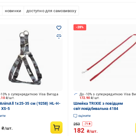
новинки
доступно для самовивозу
-10% з суперкредиткою Visa Вигода
До -10% з суперкредиткою Visa В
1.10
₴/шт.
172.90
₴/шт.
AnimAll 1x25-35 см (9258) HL-H-
Шлейка TRIXIE з повідцем
 XS-5
світловідбивальна 4184
нити
оцінити
253
-
71
₴
8
₴/шт.
182
₴/шт.