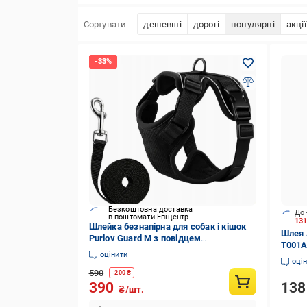
Сортувати
дешевші
дорогі
популярні
акції
Безкоштовна доставка
До 
в поштомати Епіцентр
13
Шлейка безнапірна для собак і кішок
Шлея 
Purlov Guard M з повідцем
T001A
регульована світловідбивна 150 см
оцінити
(26870)
оці
590
-
200
₴
13
390
₴/шт.