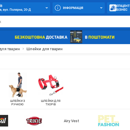
ЇВ
ЕПІЦЕНТ
ІНФОРМАЦІЯ
в, вул. Полярна, 20-Д
БІЗНЕС
 для тварин
Шлейки для тварин
ШЛЕЙКИ З
ШЛЕЙКИ ДЛЯ
РУЧКОЮ
ТХОРІВ
Airy Vest