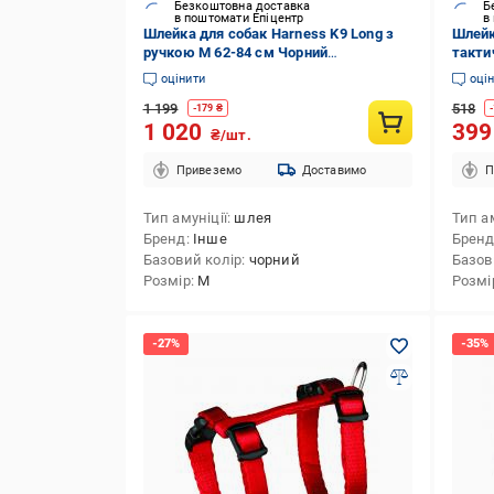
Безкоштовна доставка
Б
в поштомати Епіцентр
в
Шлейка для собак Harness K9 Long з
Шлейк
ручкою М 62-84 см Чорний
такти
(1738893518)
Корич
оцінити
оці
1 199
518
-
179
₴
-
1 020
39
₴/шт.
Привеземо
Доставимо
П
Тип амуніції
шлея
Тип ам
Бренд
Інше
Брен
Базовий колір
чорний
Базов
Розмір
M
Розмі