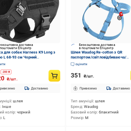
езкоштовна доставка
Безкоштовна доставка
 поштомати Епіцентр
в поштомати Епіцентр
а для собак Harness K9 Long з
Шлея Waudog Re-cotton з QR
ю L 68-93 см Чорний
паспортом/світловідбиваюча/
163558)
пластиковим фастексом M 20 м
нити
оцінити
50-80 см Блакитний (03322 Col)
-
200
₴
351
₴/шт.
20
₴/шт.
ривеземо
Доставимо
Привеземо
Доставимо
уніції
шлея
Тип амуніції
шлея
д
Інше
Бренд
Waudog
ий колір
чорний
Базовий колір
блакитний
р
L
Розмір
M