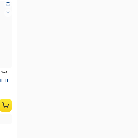
игода
HL-H-