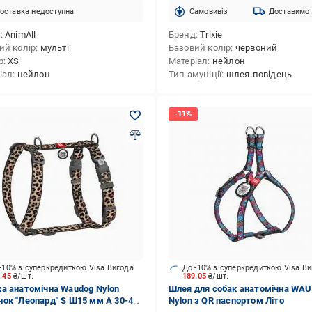
оставка недоступна
Cамовивіз
Доставимо
д
AnimAll
Бренд
Trixie
ий колір
мульті
Базовий колір
червоний
р
XS
Матеріал
нейлон
іал
нейлон
Тип амуніції
шлея-повідець
-10% з суперкредиткою Visa Вигода
До -10% з суперкредиткою Visa В
1.45
₴/шт.
189.05
₴/шт.
а анатомічна Waudog Nylon
Шлея для собак анатомічна WA
ок "Леопард" S Ш15 мм A 30-45
Nylon з QR паспортом Літо