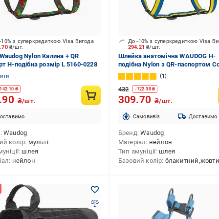
-10% з суперкредиткою Visa Вигода
До -10% з суперкредиткою Visa В
0.70
₴/шт.
294.21
₴/шт.
Waudog Nylon Калина + QR
Шлейка анатомічна WAUDOG Н-
рт H-подібна розмір L 5160-0228
подібна Nylon з QR-паспортом Co
of freedom М
нити
1
432
142.10
₴
-
122.30
₴
.90
309.70
₴/шт.
₴/шт.
оставимо
Cамовивіз
Доставимо
д
Waudog
Бренд
Waudog
ий колір
мульті
Матеріал
нейлон
уніції
шлея
Тип амуніції
шлея
іал
нейлон
Базовий колір
блакитний,жовт