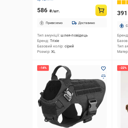
см B 
586
₴/шт.
39
Привеземо
Доставимо
C
Тип амуніції
шлея-повідець
Брен
Бренд
Trixie
Базов
Базовий колір
сірий
Тип ам
Розмір
XL
Матер