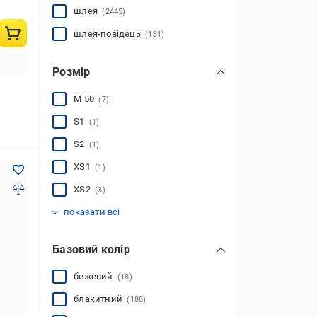
шлея
(2445)
шлея-повідець
(131)
Розмір
M 50
(7)
S1
(1)
S2
(1)
XS1
(1)
XS2
(3)
XS3
XS4
L
M
S
XL
XS
XXS
(511)
(549)
(519)
(252)
(559)
(1)
(1)
(91)
показати всі
Базовий колір
бежевий
(18)
блакитний
(188)