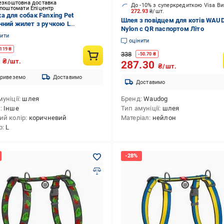
езкоштовна доставка
До -10% з суперкредиткою Visa В
 поштомати Епіцентр
272.93
₴/шт.
а для собак Fanxing Pet
Шлея з повідцем для котів WAU
чний жилет з ручкою L
Nylon c QR паспортом Літо
невий
нити
оцінити
119
₴
338
-
50.70
₴
9
₴/шт.
287.30
₴/шт.
ривеземо
Доставимо
Доставимо
уніції
шлея
Бренд
Waudog
д
Інше
Тип амуніції
шлея
ий колір
коричневий
Матеріал
нейлон
р
L