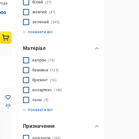
білий
(27)
игода
жовтий
DOG
(47)
зелений
(345)
коричневий
мульті
помаранчевий
рожевий
синій
сірий
фіолетовий
червоний
чорний
(141)
(83)
(714)
(308)
(184)
(145)
(114)
(96)
(176)
показати всі
Матеріал
капрон
(19)
бавовна
(123)
брезент
(16)
колартекс
(140)
льон
(9)
натуральна шкіра
нейлон
поліестер
силікон
текстиль
(1792)
(2)
(76)
(219)
(154)
показати всі
Призначення
для котів
(293)