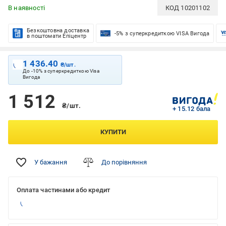
В наявності
КОД
10201102
Безкоштовна доставка
-5% з суперкредиткою VISA Вигода
в поштомати Епіцентр
1 436.40
₴/шт.
До -10% з суперкредиткою Visa
Вигода
1 512
₴/шт.
+ 15.12 бала
КУПИТИ
У бажання
До порівняння
Оплата частинами або кредит