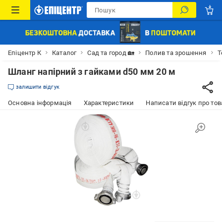
Епіцентр К
Каталог
Сад та город 🏡
Полив та зрошення
Т
Шланг напірний з гайками d50 мм 20 м
залишити відгук
Основна інформація
Характеристики
Написати відгук про тов