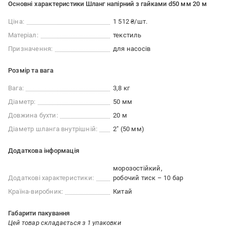
Основні характеристики Шланг напірний з гайками d50 мм 20 м
Ціна:
1 512 ₴/шт.
Матеріал:
текстиль
Призначення:
для насосів
Розмір та вага
Вага:
3,8 кг
Діаметр:
50 мм
Довжина бухти:
20 м
Діаметр шланга внутрішній:
2" (50 мм)
Додаткова інформація
морозостійкий
Додаткові характеристики:
робочий тиск – 10 бар
Країна-виробник:
Китай
Габарити пакування
Цей товар складається з 1 упаковки