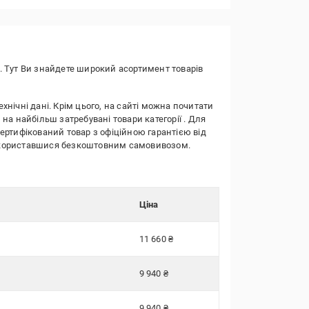
. Тут Ви знайдете широкий асортимент товарів
ехнічні дані. Крім цього, на сайті можна почитати
 на найбільш затребувані товари категорії
. Для
сертифікований товар з офіційною гарантією від
о скориставшися безкоштовним самовивозом.
Ціна
11 660 ₴
9 940 ₴
9 940 ₴