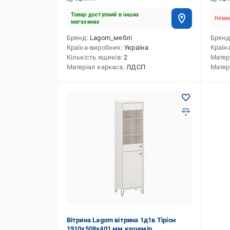
Товар доступний в інших
Немає
магазинах
Бренд
Lagom_меблі
Брен
Країна-виробник
Україна
Країн
Кількість ящиків
2
Матер
Матеріал каркаса
ЛДСП
Матер
Вітрина Lagom вітрина 1д1в Тіріон
1910х508х401 мм кашемір