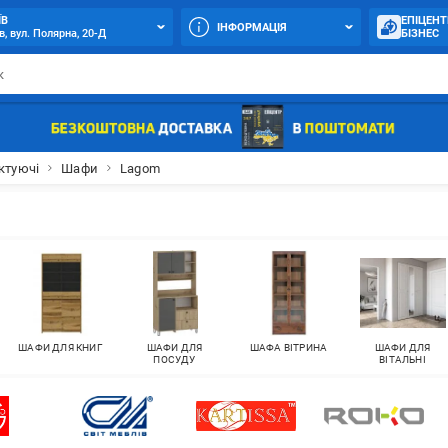
ЇВ
ЕПІЦЕНТ
ІНФОРМАЦІЯ
в, вул. Полярна, 20-Д
БІЗНЕС
ктуючі
Шафи
Lagom
ШАФИ ДЛЯ КНИГ
ШАФИ ДЛЯ
ШАФА ВІТРИНА
ШАФИ ДЛЯ
ПОСУДУ
ВІТАЛЬНІ