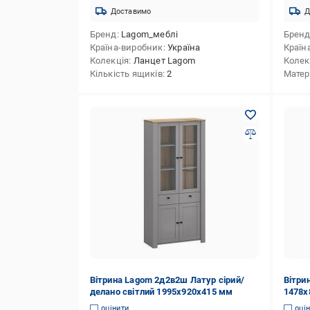
Доставимо
Д
Бренд
Lagom_меблі
Брен
Країна-виробник
Україна
Країн
Колекція
Ланцет Lagom
Колек
Кількість ящиків
2
Матер
Вітрина Lagom 2д2в2ш Латур сірий/
Вітри
делано світлий 1995х920х415 мм
1478х
оцінити
оці