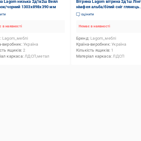
на Lagom низька 2д1в2ш Вейл
Вітрина Lagom вітрина 2д1ш Лінг
вок/чорний 1303х898х390 мм
німфея альба/білий сніг глянець
2020х680х415 мм
нити
оцінити
 в наявності
Немає в наявності
д
Lagom_меблі
Бренд
Lagom_меблі
а-виробник
Україна
Країна-виробник
Україна
ість ящиків
2
Кількість ящиків
1
іал каркаса
ЛДСП,метал
Матеріал каркаса
ЛДСП