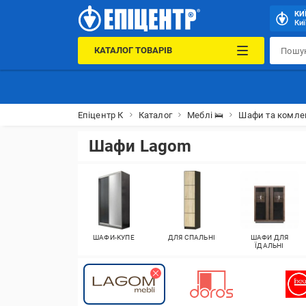
КИ
Киї
КАТАЛОГ ТОВАРІВ
Епіцентр К
Каталог
Меблі 🛌
Шафи та комле
Шафи Lagom
ШАФИ-КУПЕ
ДЛЯ СПАЛЬНІ
ШАФИ ДЛЯ
ЇДАЛЬНІ