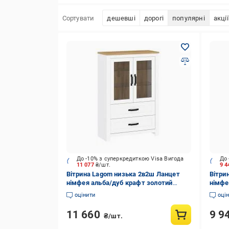
Сортувати
дешевші
дорогі
популярні
акції
До -10% з суперкредиткою Visa Вигода
До 
11 077
₴/шт.
9 
Вітрина Lagom низька 2в2ш Ланцет
Вітри
німфея альба/дуб крафт золотий
німфе
1400х937х407 мм
2000х
оцінити
оці
11 660
9 9
₴/шт.