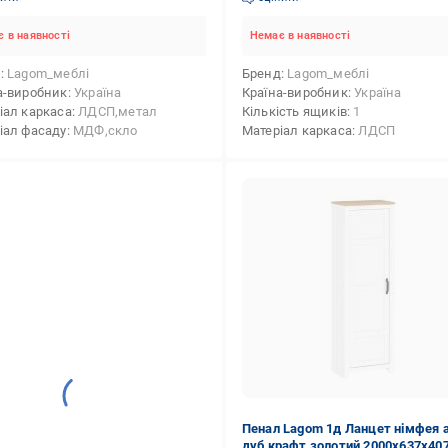
 в наявності
Немає в наявності
д
Lagom_меблі
Бренд
Lagom_меблі
а-виробник
Україна
Країна-виробник
Україна
іал каркаса
ЛДСП,метал
Кількість ящиків
1
іал фасаду
МДФ,скло
Матеріал каркаса
ЛДСП
Пенал Lagom 1д Ланцет німфея 
дуб крафт золотий 2000х637х40