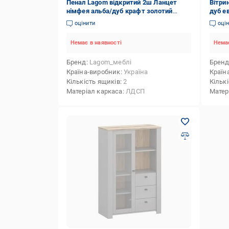
Пенал Lagom відкритий 2ш Ланцет
Вітри
німфея альба/дуб крафт золотий
дуб е
2000х637х407 мм
оцінити
оці
Немає в наявності
Немає
Бренд
Lagom_меблі
Брен
Країна-виробник
Україна
Країн
Кількість ящиків
2
Кільк
Матеріал каркаса
ЛДСП
Матер