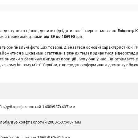
за доступною ціною, досить відвідати наш інтернет-магазин
Епіцентр К
ари з низькими цінами
від 89 до 186990
грн.
те оригінальні фото цих товарів, дізнаєтеся основні характеристики і т
найомитися з цікавими статтями з різних тем і подивитися відеоогляди
та знижки з безліччю вигідних позицій. Купуючи у нас, Ви отримаєте 
будь-якому іншому місті України, попередньо оформивши доставку аб
ба/дуб крафт золотий 1400х937х407 мм
альба/дуб крафт золотий 2000х637х407 мм
/білий сніг глянець 1565х980х415 мм