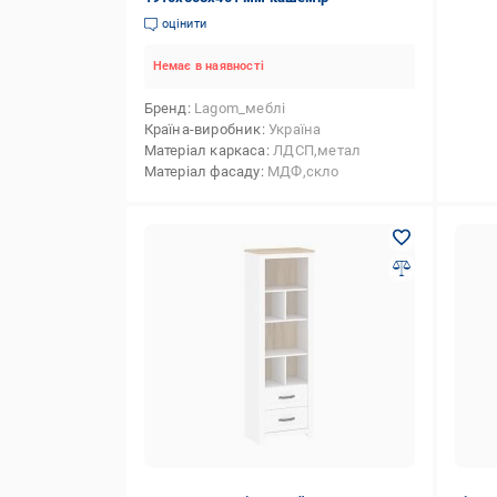
оцінити
Немає в наявності
Бренд
Lagom_меблі
Країна-виробник
Україна
Матеріал каркаса
ЛДСП,метал
Матеріал фасаду
МДФ,скло