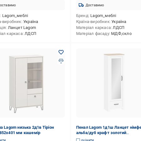
оставимо
Доставимо
д
Lagom_меблі
Бренд
Lagom_меблі
а-виробник
Україна
Країна-виробник
Україна
ція
Ланцет Lagom
Матеріал каркаса
ЛДСП
іал каркаса
ЛДСП
Матеріал фасаду
МДФ,скло
на Lagom низька 2д1в Тіріон
Пенал Lagom 1д1ш Ланцет німф
852х401 мм кашемір
альба/дуб крафт золотий
1995х637х407 мм
нити
оцінити