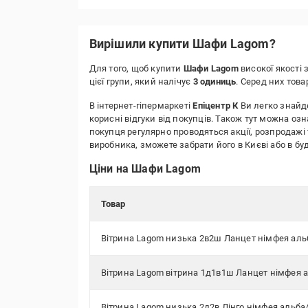
Вирішили купити Шафи Lagom?
Для того, щоб купити
Шафи Lagom
високої якості 
цієї групи, який налічує
3 одиниць
. Серед них тов
В інтернет-гіпермаркеті
Епіцентр К
Ви легко знайде
корисні відгуки від покупців. Також тут можна оз
покупця регулярно проводяться акції, розпродажі 
виробника, зможете забрати його в Києві або в 
Ціни на Шафи Lagom
Товар
Вітрина Lagom низька 2в2ш Ланцет німфея аль
Вітрина Lagom вітрина 1д1в1ш Ланцет німфея 
Вітрина Lagom низька 2д2в Лінго німфея альба