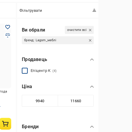
Фільтрувати
Ви обрали
очистити всі
бренд:
Lagom_меблі
Продавець
Епіцентр К
(4)
Ціна
игода
Бренди