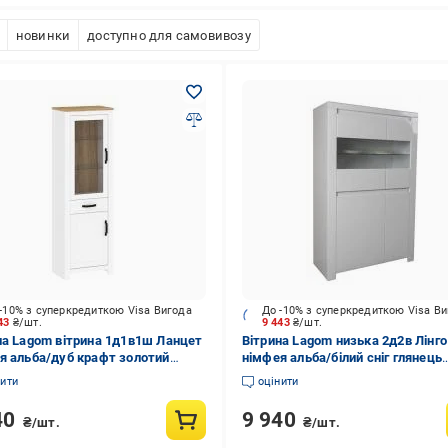
новинки
доступно для самовивозу
-10% з суперкредиткою Visa Вигода
До -10% з суперкредиткою Visa В
443
₴/шт.
9 443
₴/шт.
на Lagom вітрина 1д1в1ш Ланцет
Вітрина Lagom низька 2д2в Лінго
я альба/дуб крафт золотий
німфея альба/білий сніг глянець
637х407 мм
1565х980х415 мм
нити
оцінити
40
9 940
₴/шт.
₴/шт.