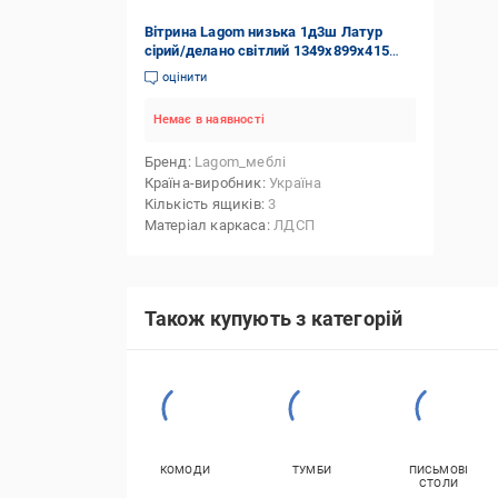
Вітрина Lagom низька 1д3ш Латур
сірий/делано світлий 1349х899х415
мм
оцінити
Немає в наявності
Бренд
Lagom_меблі
Країна-виробник
Україна
Кількість ящиків
3
Матеріал каркаса
ЛДСП
Також купують з категорій
КОМОДИ
ТУМБИ
ПИСЬМОВІ
СТОЛИ