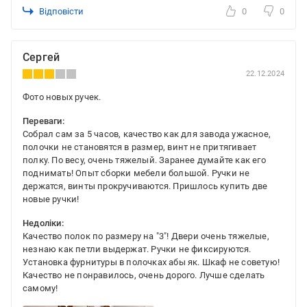
Відповісти
0
0
Сергей
22.12.2024
Фото новых ручек.
Переваги:
Собрал сам за 5 часов, качество как для завода ужасное,
полочки не становятся в размер, винт не притягивает
полку. По весу, очень тяжелый. Заранее думайте как его
поднимать! Опыт сборки мебели большой. Ручки не
держатся, винты прокручиваются. Пришлось купить две
новые ручки!
Недоліки:
Качество полок по размеру на "3"! Двери очень тяжелые,
незнаю как петли выдержат. Ручки не фиксируются.
Установка фурнитуры в полочках абы як. Шкаф не советую!
Качество не понравилось, очень дорого. Лучше сделать
самому!