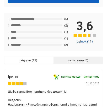
5
(5)
3,6
4
(2)
3
(1)
2
(1)
оцінок
(
11
)
1
(2)
відгуки
запитання
Ірина
покупка менше 1 місяця томy
01.12.2025
Шафа гарна.Все прийшло без дефектів.
Недоліки:
Національний кешбек при оформленні в інтернет магазині