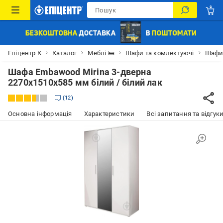
Епіцентр К
Каталог
Меблі 🛌
Шафи та комлектуючі
Шаф
Шафа Embawood Mirina 3-дверна
2270х1510х585 мм білий / білий лак
12
Основна інформація
Характеристики
Всі запитання та відгуки