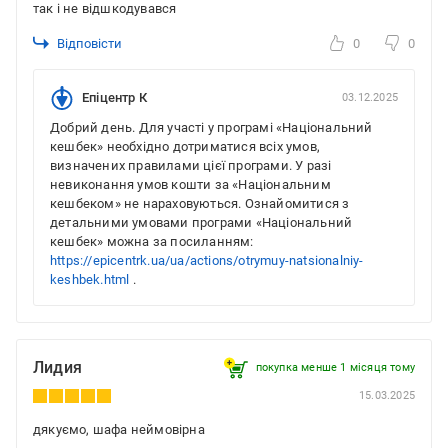
так і не відшкодувався
Відповісти
0
0
Епіцентр К
03.12.2025
Добрий день. Для участі у програмі «Національний
кешбек» необхідно дотриматися всіх умов,
визначених правилами цієї програми. У разі
невиконання умов кошти за «Національним
кешбеком» не нараховуються. Ознайомитися з
детальними умовами програми «Національний
кешбек» можна за посиланням:
https://epicentrk.ua/ua/actions/otrymuy-natsionalniy-
keshbek.html
.
Лидия
покупка менше 1 місяця томy
15.03.2025
дякуємо, шафа неймовірна