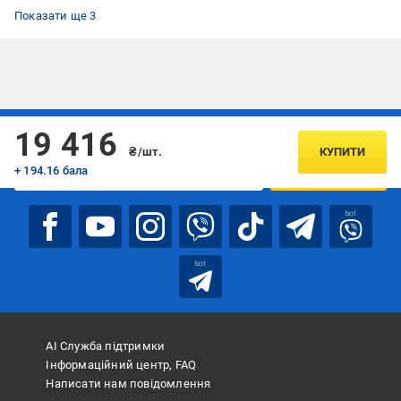
Шафи Embawood
Шафа гардеробні
Шафи з ДСП
Показати ще 3
Підписуйтесь, щоб дізнаватись першим про акції та пропозиції
19 416
₴/шт.
КУПИТИ
+ 194.16 бала
ПІДПИСАТИСЯ
bot
bot
АІ Служба підтримки
Інформаційний центр, FAQ
Написати нам повідомлення