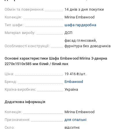
Обмін та повернення:
14 днів з дня покупки
Колекція:
Mirina Embawood
Тип шафи:
шафа гардеробна
Матеріал виробу:
ДСП
фасад глянсовий
Особливості конструкції:
фурнітура без доводчиків
Основні характеристики Шафа Embawood Mirina 3-дверна
2270х1510х585 мм білий / білий лак
Ціна:
19 416 ₴/шт.
Бренд:
Embawood
Країна-виробник:
Україна
Додаткова інформація
Колекція:
Mirina Embawood
Призначення:
для спальні
Скло:
відсутнє