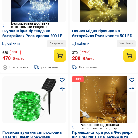
Безкоштовна доставка
в поштомати Епіцентр
Гнучка мідна гірлянда на
Гнучка мідна гірлянда на
батарейках Роса крапля 200 LED
батарейках Роса крапля 50 LED 5
20 м мідний дріт Білий
м мідний дріт Теплий білий
оцінити
оцінити
3 варіанти
3 варіанти
(МХ-00007636)
(МХ-00007467)
650
370
-
180
₴
-
170
₴
470
200
₴/шт.
₴/шт.
Привеземо
Доставимо
Доставимо
Безкоштовна доставка
в поштомати Епіцентр
Гірлянда вулична світлодіодна
Гірлянда-штора роса Феєрверк
10 м 100 ламп 8 режимів
від USB 200 LED 8 режимів та