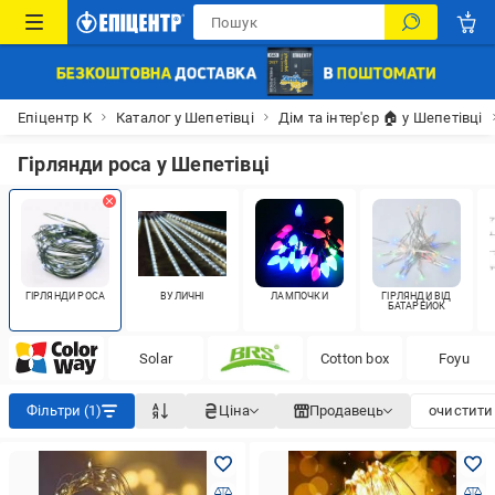
Епіцентр К
Каталог у Шепетівці
Дім та інтер'єр 🏠 у Шепетівці
Гірлянди роса у Шепетівці
ГІРЛЯНДИ РОСА
ВУЛИЧНІ
ЛАМПОЧКИ
ГІРЛЯНДИ ВІД
БАТАРЕЙОК
Solar
Cotton box
Foyu
Фільтри (1)
Ціна
Продавець
очистити 