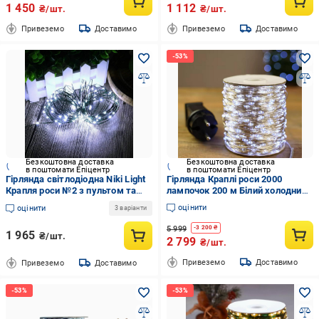
1 450
1 112
₴/шт.
₴/шт.
Привеземо
Доставимо
Привеземо
Доставимо
Безкоштовна доставка
Безкоштовна доставка
в поштомати Епіцентр
в поштомати Епіцентр
Гірлянда світлодіодна Niki Light
Гірлянда Краплі роси 2000
Крапля роси №2 з пультом та
лампочок 200 м Білий холодний/
зеленим дротом на 300
Срібний дріт (21692848)
оцінити
оцінити
3 варіанти
лампочок 30 м Холодний білий
(2377887082)
5 999
-
3 200
₴
1 965
₴/шт.
2 799
₴/шт.
Привеземо
Доставимо
Привеземо
Доставимо