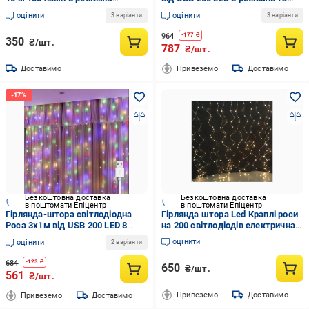
Зелений
статичний IP44 3x0,6 м Теплий
оцінити
оцінити
3 варіанти
3 варіанти
білий
964
-
177
₴
350
₴/шт.
787
₴/шт.
Доставимо
Привеземо
Доставимо
Безкоштовна доставка
Безкоштовна доставка
в поштомати Епіцентр
в поштомати Епіцентр
Гірлянда-штора світлодіодна
Гірлянда штора Led Краплі роси
Роса 3x1м від USB 200 LED 8
на 200 світлодіодів електрична
режимів та статичний IP44
3х2 м Білий теплий
оцінити
оцінити
2 варіанти
Мультиколор
684
-
123
₴
650
₴/шт.
561
₴/шт.
Привеземо
Доставимо
Привеземо
Доставимо