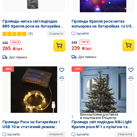
Гірлянда-нитка світлодіодна
Гірлянда Крапля роси нитка
BRS Крапля роси на батарейках
кольорова на батарейках та USB
та USB 10 м 100 LED з
50 Led 5 м (13532757)
оцінити
1
2 варіанти
батарейками Холодний білий
White (400553097)
339
-
100
₴
530
-
265
₴
239
265
₴/шт.
₴/шт.
Доставимо
Доставимо
Безкоштовна доставка
в поштомати Епіцентр
Гірлянда Роса на батарейках і
Гірлянда світлодіодна Niki Light
USB 10 м статичний режим
Крапля роси №1 з пультом та
100LED IP44 теплий білий
зеленим дротом на 1000
оцінити
оцінити
4 варіанти
6 варіантів
лампочок 100 м Холодний білий