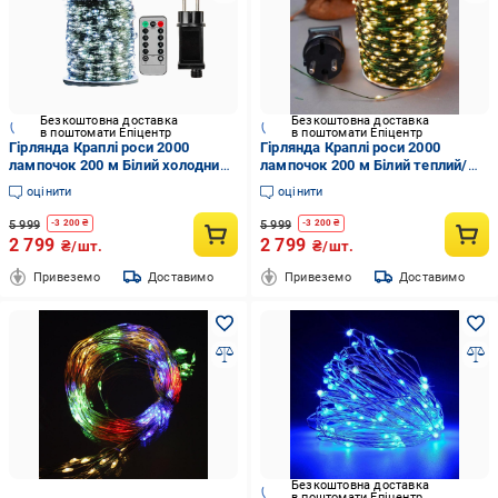
Безкоштовна доставка
Безкоштовна доставка
в поштомати Епіцентр
в поштомати Епіцентр
Гірлянда Краплі роси 2000
Гірлянда Краплі роси 2000
лампочок 200 м Білий холодний/
лампочок 200 м Білий теплий/
Зелений дріт (21692818)
Зелений дріт (21692819)
оцінити
оцінити
5 999
5 999
-
3 200
₴
-
3 200
₴
2 799
2 799
₴/шт.
₴/шт.
Привеземо
Доставимо
Привеземо
Доставимо
Безкоштовна доставка
в поштомати Епіцентр