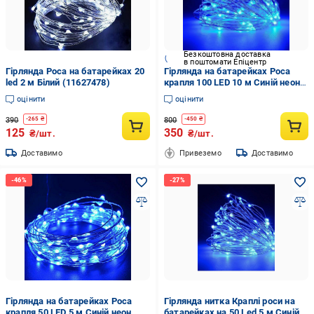
Безкоштовна доставка
в поштомати Епіцентр
Гірлянда Роса на батарейках 20
Гірлянда на батарейках Роса
led 2 м Білий (11627478)
крапля 100 LED 10 м Синій неон
(МХ-НФ-0000578)
оцінити
оцінити
390
800
-
265
₴
-
450
₴
125
350
₴/шт.
₴/шт.
Доставимо
Привеземо
Доставимо
Гірлянда на батарейках Роса
Гірлянда нитка Краплі роси на
крапля 50 LED 5 м Синій неон
батарейках на 50 Led 5 м Синій