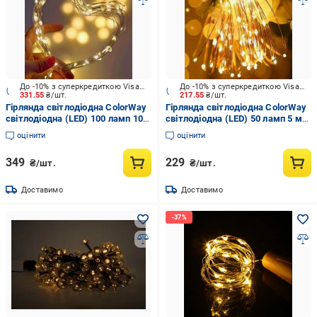
До -10% з суперкредиткою Visa Вигода
До -10% з суперкредиткою Visa Вигода
331.55
₴/шт.
217.55
₴/шт.
Гірлянда світлодіодна ColorWay
Гірлянда світлодіодна ColorWay
світлодіодна (LED) 100 ламп 10
світлодіодна (LED) 50 ламп 5 м
м (CW-G-100L10NB)
(CW-G-50L5NB)
оцінити
оцінити
349
229
₴/шт.
₴/шт.
Доставимо
Доставимо