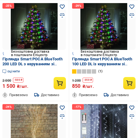
Безкоштовна доставка
Безкоштовна доставка
в поштомати Епіцентр
в поштомати Епіцентр
Гірлянда Smart РОСА BlueTooth
Гірлянда Smart РОСА BlueTooth
200 LED DL з керуванням зі
100 LED DL із керуванням зі
смартфона на USB 20 м
смартфона на USB 10 м
оцінити
1
Різнокольоровий (SZ-19072-88)
Різнокольоровий (SZ-19071-88)
2 000
1 200
-
500
₴
-
350
₴
1 500
850
₴/шт.
₴/шт.
Привеземо
Доставимо
Привеземо
Доставимо