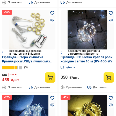
Привеземо
Доставимо
Доставимо
Безкоштовна доставка
Безкоштовна доставка
в поштомати Епіцентр
в поштомати Епіцентр
Гірлянда-штора кімнатна
Гірлянда LED Нитка крапля роси
Крапля роси USB/з пультом/з
холодне світло 10 м (RV-106-W)
можливістю працювати від
3
оцінити
повербанку 300 LED з 3х3 м
Теплий білий (362337018)
910
-
455
₴
350
₴/шт.
455
₴/шт.
Привеземо
Доставимо
Привеземо
Доставимо