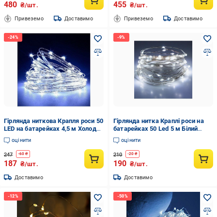
480
455
₴/шт.
₴/шт.
Привеземо
Доставимо
Привеземо
Доставимо
Гірлянда ниткова Крапля роси 50
Гірлянда нитка Краплі роси на
LED на батарейках 4,5 м Холодне
батарейках 50 Led 5 м Білий
світло
(88cc06de)
оцінити
оцінити
247
210
-
60
₴
-
20
₴
187
190
₴/шт.
₴/шт.
Доставимо
Доставимо