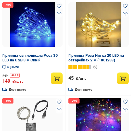
Гірлянда світлодіодна Роса 30
Гірлянда Роса Нитка 20 LED на
LED на USB 3 м Синій
батарейках 2 м (1801238)
оцінити
2
249
-
100
₴
45
₴/шт.
149
₴/шт.
Доставимо
Доставимо