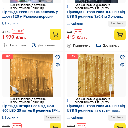
Безкоштовна доставка
Безкоштовна доставка
в поштомати Епіцентр
в поштомати Епіцентр
Гірлянда Роса LED на зеленому
Гірлянда штора Роса 100 LED від
дроті 120 м Різнокольоровий
USB 8 режимів 3x0,6 м Холодний
білий
оцінити
оцінити
3 варіанти
3 140
-
1 170
₴
502
-
87
₴
1 970
415
₴/шт.
₴/шт.
Привеземо
Доставимо
Привеземо
Доставимо
Безкоштовна доставка
Безкоштовна доставка
в поштомати Епіцентр
в поштомати Епіцентр
Гірлянда штора Роса від USB
Гірлянда штора Роса 400 LED від
600 LED 20 ниток 8 режимів IP44
USB 8 режимів та статичний
3x3 м
IP44 3x2 м Теплий білий
оцінити
оцінити
2 варіанти
2 варіанти
1 786
1 367
-
336
₴
-
255
₴