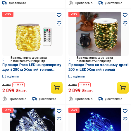
Доставимо
Привеземо
Доставимо
Безкоштовна доставка
Безкоштовна доставка
в поштомати Епіцентр
в поштомати Епіцентр
Гірлянда Роса LED на прозорому
Гірлянда Роса на зеленому дроті
дроті 200 м Жовтий теплий
200 м LED Жовтий теплий
(200мть)
оцінити
оцінити
4 780
4 780
-
1 881
₴
-
1 881
₴
2 899
2 899
₴/шт.
₴/шт.
Привеземо
Доставимо
Привеземо
Доставимо