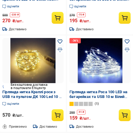
(МХ-НФ-000057)
(44f09621)
оцінити
оцінити
500
270
-
230
₴
-
75
₴
270
195
₴/шт.
₴/шт.
Доставимо
Доставимо
Безкоштовна доставка
в поштомати Епіцентр
Гірлянда нитка Краплі роси з
Гірлянда нитка Роса 100 LED на
USB та пультом ДК 100 Led 10 м
батарейках та USB 10 м Білий
Білий теплий (da3212b5)
(bafa2cd4)
оцінити
1
250
-
91
₴
570
₴/шт.
159
₴/шт.
Привеземо
Доставимо
Доставимо