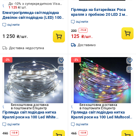
До -10% з суперкредиткою Visa Вигода
1 125
₴/шт.
Гірлянда на батарейках Роса
Електрогірлянда світлодіодна
крапля з пробкою 20 LED 2 м
Девілон світлодіодна (LED) 100
Теплий білий (1000-ZABI-2)
оцінити
ламп (720735)
оцінити
200
-
75
₴
1 250
125
₴/шт.
₴/шт.
Доставимо
Доставка недоступна
Безкоштовна доставка
Безкоштовна доставка
в поштомати Епіцентр
в поштомати Епіцентр
Гірлянда світлодіодна нитка
Гірлянда світлодіодна нитка
Краплі роси на 100 Led White
Краплі роси на 100 Led Multocolor
(aaee531e)
(e38f0379)
оцінити
оцінити
490
465
-
10
₴
-
10
₴