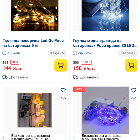
Гірлянда новорічна Led Go Роса
Гнучка мідна гірлянда на
на батарейках 5 м
батарейках Роса крапля 30 LED 3
м мідний дріт Білий
оцінити
оцінити
3 варіанти
3 варіанти
(МХ-00007463)
164
300
-
20
₴
-
150
₴
144
150
₴/шт.
₴/шт.
Доставимо
Доставимо
Безкоштовна доставка
Безкоштовна доставка
в поштомати Епіцентр
в поштомати Епіцентр