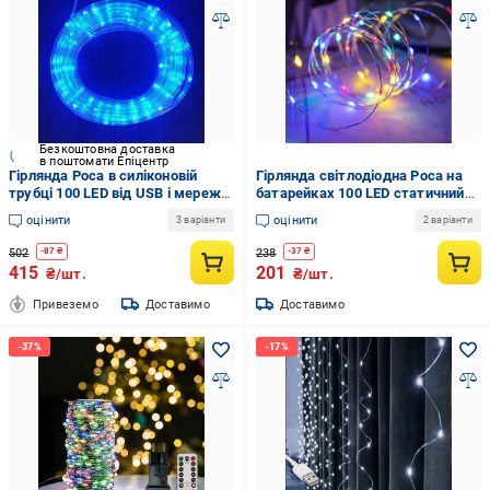
Безкоштовна доставка
в поштомати Епіцентр
Гірлянда Роса в силіконовій
Гірлянда світлодіодна Роса на
трубці 100 LED від USB і мережі
батарейках 100 LED статичний
220V 8 режимів IP65 10 м Синій
режим IP44 10 м Мультиколор
оцінити
оцінити
3 варіанти
2 варіанти
502
238
-
87
₴
-
37
₴
415
201
₴/шт.
₴/шт.
Привеземо
Доставимо
Доставимо