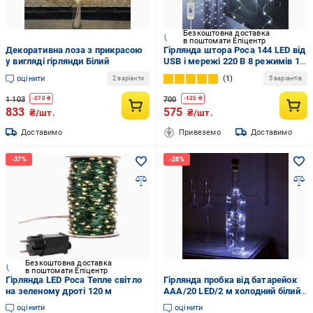
Безкоштовна доставка
в поштомати Епіцентр
Декоративна лоза з прикрасою
Гірлянда штора Роса 144 LED від
у вигляді гірлянди Білий
USB і мережі 220 В 8 режимів 12
ниток 1,8x1,2 м Холодний білий
оцінити
1
2 варіанти
5 варіантів
1 103
700
-
270
₴
-
125
₴
833
575
₴/шт.
₴/шт.
Доставимо
Привеземо
Доставимо
Безкоштовна доставка
в поштомати Епіцентр
Гірлянда LED Роса Тепле світло
Гірлянда пробка від батарейок
на зеленому дроті 120 м
ААА/20 LED/2 м холодний білий
без мерехтіння (7866)
оцінити
оцінити