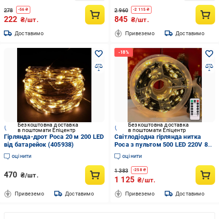
(1996333497)
278
2 960
-
56
₴
-
2 115
₴
222
845
₴/шт.
₴/шт.
Доставимо
Привеземо
Доставимо
Безкоштовна доставка
Безкоштовна доставка
в поштомати Епіцентр
в поштомати Епіцентр
Гірлянда-дрот Роса 20 м 200 LED
Світлодіодна гірлянда нитка
від батарейок (405938)
Роса з пультом 500 LED 220V 8
режимів IP44 50 м Теплий білий
оцінити
оцінити
1 383
-
258
₴
470
₴/шт.
1 125
₴/шт.
Привеземо
Доставимо
Привеземо
Доставимо