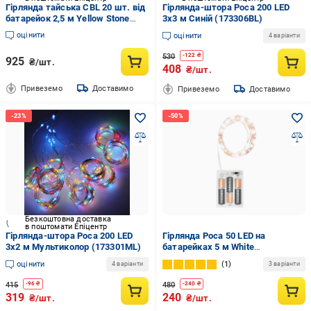
Гірлянда тайська CBL 20 шт. від
Гірлянда-штора Роса 200 LED
батарейок 2,5 м Yellow Stone
3х3 м Синій (173306BL)
(403255)
оцінити
оцінити
4 варіанти
530
-
122
₴
925
₴/шт.
408
₴/шт.
Привеземо
Доставимо
Привеземо
Доставимо
Безкоштовна доставка
в поштомати Епіцентр
Гірлянда-штора Роса 200 LED
Гірлянда Роса 50 LED на
3х2 м Мультиколор (173301ML)
батарейках 5 м White
(362524608)
оцінити
1
4 варіанти
3 варіанти
415
480
-
96
₴
-
240
₴
319
240
₴/шт.
₴/шт.