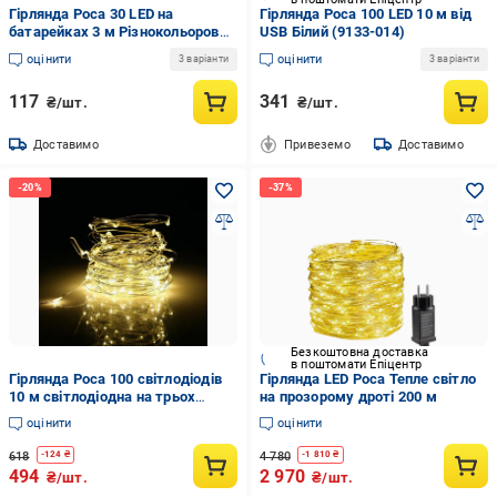
Гірлянда Роса 30 LED на
Гірлянда Роса 100 LED 10 м від
батарейках 3 м Різнокольоровий
USB Білий (9133-014)
(9133-001)
оцінити
оцінити
3 варіанти
3 варіанти
117
341
₴/шт.
₴/шт.
Доставимо
Привеземо
Доставимо
Безкоштовна доставка
в поштомати Епіцентр
Гірлянда Роса 100 світлодіодів
Гірлянда LED Роса Тепле світло
10 м світлодіодна на трьох
на прозорому дроті 200 м
батарейках та USB статичний
оцінити
оцінити
режим Білий теплий (22007820)
618
4 780
-
124
₴
-
1 810
₴
494
2 970
₴/шт.
₴/шт.