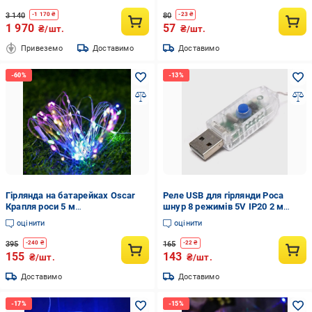
3 140
80
-
1 170
₴
-
23
₴
1 970
57
₴/шт.
₴/шт.
Привеземо
Доставимо
Доставимо
Гірлянда на батарейках Oscar
Реле USB для гірлянди Роса
Крапля роси 5 м
шнур 8 режимів 5V IP20 2 м
Різнокольоровий (20717097)
ручне
оцінити
оцінити
395
165
-
240
₴
-
22
₴
155
143
₴/шт.
₴/шт.
Доставимо
Доставимо