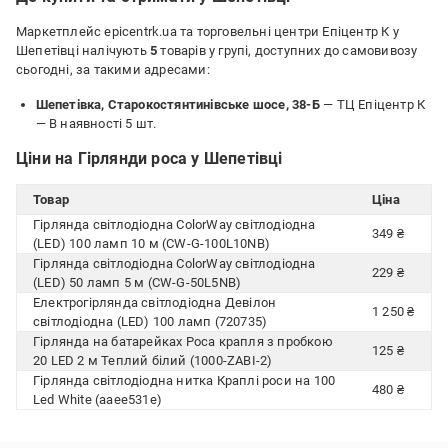
Маркетплейс epicentrk.ua та торговельні центри Епіцентр К у
Шепетівці налічують
5
товарів у групі, доступних до самовивозу
сьогодні, за такими адресами:
Шепетівка, Старокостянтинівське шосе, 38-Б
— ТЦ Епіцентр К
—
В наявності 5 шт.
Ціни на Гірлянди роса у Шепетівці
Товар
Ціна
Гірлянда світлодіодна ColorWay світлодіодна
349 ₴
(LED) 100 ламп 10 м (CW-G-100L10NB)
Гірлянда світлодіодна ColorWay світлодіодна
229 ₴
(LED) 50 ламп 5 м (CW-G-50L5NB)
Електрогірлянда світлодіодна Девілон
1 250 ₴
світлодіодна (LED) 100 ламп (720735)
Гірлянда на батарейках Роса крапля з пробкою
125 ₴
20 LED 2 м Теплий білий (1000-ZABI-2)
Гірлянда світлодіодна нитка Краплі роси на 100
480 ₴
Led White (aaee531e)