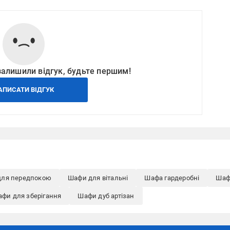
залишили відгук, будьте першим!
АПИСАТИ ВІДГУК
для передпокою
Шафи для вітальні
Шафа гардеробні
Шаф
фи для зберігання
Шафи дуб артізан