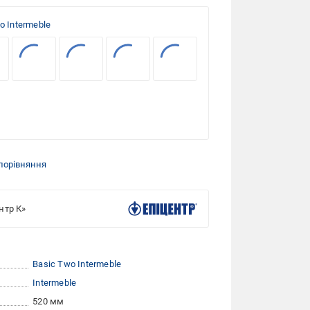
o Intermeble
порівняння
нтр К»
Basic Two Intermeble
Intermeble
520 мм