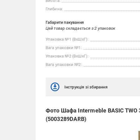
Висота:
Глибина:
Габарити пакування
Цей товар складається з 2 упаковок
Упаковка №1 (ВхШхГ):
Вага упаковки №1:
Упаковка №2 (ВхШхГ):
Вага упаковки №2:
Інструкція зі збирання
Фото Шафа Intermeble BASIC TWO 3
(5003289DARB)