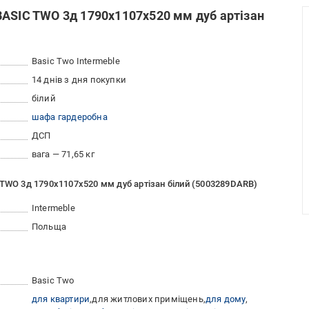
BASIC TWO 3д 1790х1107х520 мм дуб артізан
Basic Two Intermeble
14 днів з дня покупки
білий
шафа гардеробна
ДСП
вага — 71,65 кг
 TWO 3д 1790х1107х520 мм дуб артізан білий (5003289DARB)
Intermeble
Польща
Basic Two
для квартири
для житлових приміщень
для дому