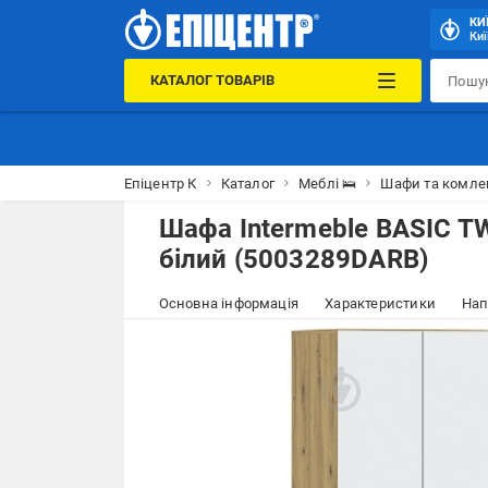
КИ
Киї
КАТАЛОГ ТОВАРІВ
Епіцентр К
Каталог
Меблі 🛌
Шафи та комле
Шафа Intermeble BASIC T
білий (5003289DARB)
Основна інформація
Характеристики
Нап