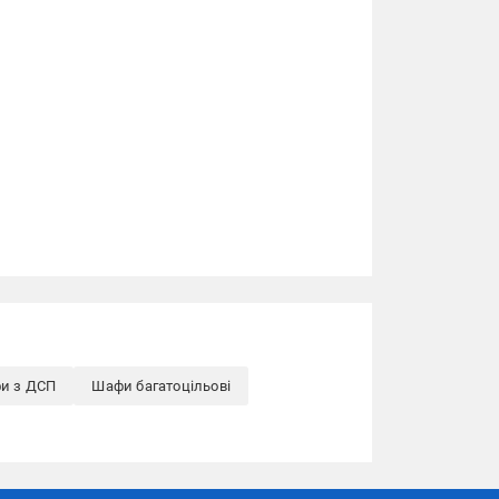
и з ДСП
Шафи багатоцільові