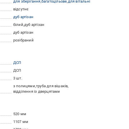
для зберігання
багатоцільове
для вітальні
відсутнє
дуб артізан
білий
дуб артізан
дуб артізан
розібраний
ДСП
ДСП
3 шт.
з полицями
труба для вішаків
відділення із дверцятами
520 мм
1107 мм