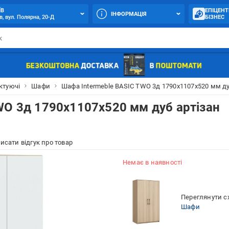
ЇВ
ЕПІЦЕНТ
ІНФОРМАЦІЯ
в, вул. Полярна, 20-Д
БІЗНЕС
ктуючі
Шафи
Шафа Intermeble BASIC TWO 3д 1790х1107х520 мм ду
WO 3д 1790х1107х520 мм дуб артізан
исати відгук про товар
Немає в наявності
Переглянути сх
Шафи