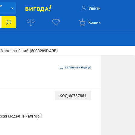
Р
Увійти
Кошик
б артізан білий (5003289DARB)
залишити відгук
КОД
80737851
ожі моделі в категорії: