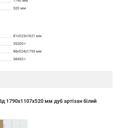
1790 мм
520 мм
81x523x1821 мм
35200 г
88x524x1793 мм
38450 г
д 1790х1107х520 мм дуб артізан білий