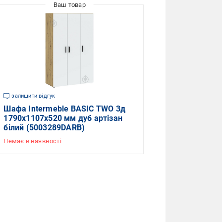
залишити відгук
Шафа Intermeble BASIC TWO 3д
1790х1107х520 мм дуб артізан
білий (5003289DARB)
Немає в наявності