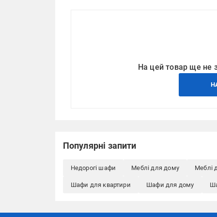
На цей товар ще не 
Н
Популярні запити
Недорогі шафи
Меблі для дому
Меблі 
Шафи для квартири
Шафи для дому
Ша