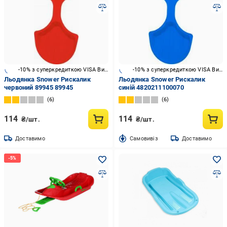
-10% з суперкредиткою VISA Вигода
-10% з суперкредиткою VISA Вигода
Льодянка Snower Рискалик
Льодянка Snower Рискалик
червоний 89945 89945
синій 4820211100070
6
6
114
114
₴/шт.
₴/шт.
Доставимо
Cамовивіз
Доставимо