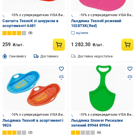
-10% з суперкредиткою VISA Вигода
-10% з суперкредиткою VISA Вигода
Санчата ТехноК зі шнурком в
Льодянка ТехноК рожевий
асортименті 6481
1028TXK(Red)
8
оцінити
259
1 282.30
₴/шт.
₴/шт.
Cамовивіз
Доставимо
Доставка недоступна
-10% з суперкредиткою VISA Вигода
-10% з суперкредиткою VISA Вигода
Льодянка ТехноК в асортименті
Льодянка Snower Рискалик
9826
зелений 89944 89944
2
6