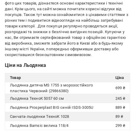
фото цих товарів, дізнаєтеся основні характеристики і технічні
дані. Крім цього, на сайті можна почитати корисні відгуки від
покупців. Також тут можна ознайомитися з цікавими статтями з
різних тем і подивитися відеоогляди на найбільш затребувані
товари категорії
. Для покупця регулярно проводяться акції,
розпродажі та знижки з безліччю вигідних позицій. Купуючи у
нас, Ви отримаєте сертифікований товар з офіційною гарантією
від виробника, зможете забрати його в Києві або в будь-якому
іншому місті України, попередньо оформивши доставку або
скориставшися безкоштовним самовивозом.
Ціни на Льодянка
Товар
Ціна
Льодянка дитяча MS 1755 з морозостійкого
699 ₴
пластика Червоний (29866380)
Льодянка ТехноК 5057 60 см
245 ₴
Льодянка Prosperplast BIG синій ISDS-3005U
889 ₴
Санчата-льодянки ТехноК 1028
89 ₴
Льодянка Bamsic велика 118/4
299 ₴