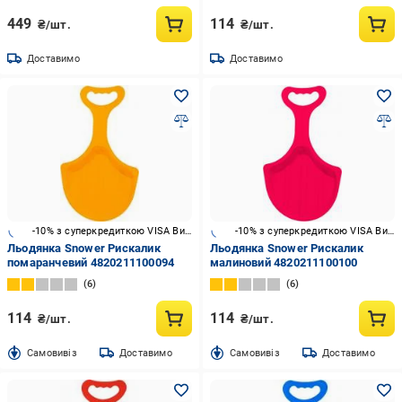
449
114
₴/шт.
₴/шт.
Доставимо
Доставимо
-10% з суперкредиткою VISA Вигода
-10% з суперкредиткою VISA Вигода
Льодянка Snower Рискалик
Льодянка Snower Рискалик
помаранчевий 4820211100094
малиновий 4820211100100
6
6
114
114
₴/шт.
₴/шт.
Cамовивіз
Доставимо
Cамовивіз
Доставимо