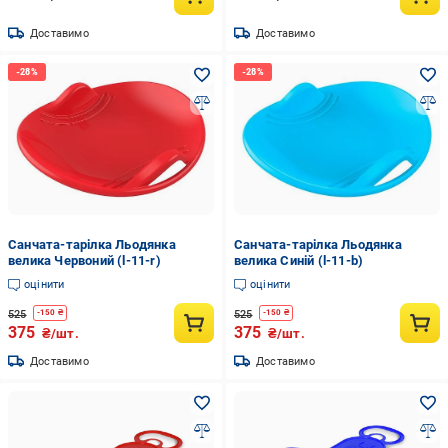
Доставимо
Доставимо
Санчата-тарілка Льодянка
Санчата-тарілка Льодянка
велика Червоний (l-11-r)
велика Синій (l-11-b)
оцінити
оцінити
525
525
-
150
₴
-
150
₴
375
375
₴/шт.
₴/шт.
Доставимо
Доставимо