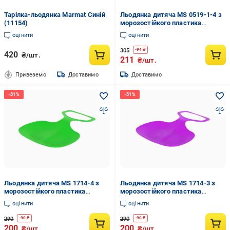
Тарілка-льодянка Marmat Синій
Льодянка дитяча MS 0519-1-4 з
(11154)
морозостійкого пластика
Жовтий (29829334)
оцінити
оцінити
305
-
94
₴
420
₴/шт.
211
₴/шт.
Привеземо
Доставимо
Доставимо
Льодянка дитяча MS 1714-4 з
Льодянка дитяча MS 1714-3 з
морозостійкого пластика
морозостійкого пластика
Зелений (29824067)
Фіолетовий (29824057)
оцінити
оцінити
290
290
-
90
₴
-
90
₴
200
200
₴/шт.
₴/шт.