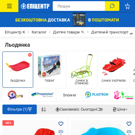
Епіцентр К
Каталог
Дитячі товари 🏃
Дитячий транспорт 🛷
Льодянка
ЛЬОДЯНКА
ТЮБІНГ
САНКИ ЗІ
САНКИ З КЕРМОМ
С
СПИНКОЮ
Snower
Фільтри (1)
Самовивіз:
Сьогодні
Ціна