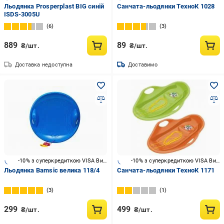
Льодянка Prosperplast BIG синій
Санчата-льодянки ТехноК 1028
ISDS-3005U
6
3
889
89
₴/шт.
₴/шт.
Доставка недоступна
Доставимо
-10% з суперкредиткою VISA Вигода
-10% з суперкредиткою VISA Вигода
Льодянка Bamsic велика 118/4
Санчата-льодянки ТехноК 1171
3
1
299
499
₴/шт.
₴/шт.