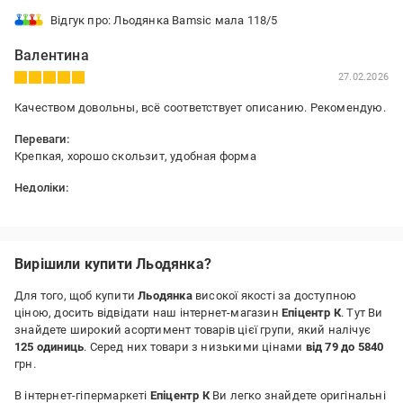
Відгук про: Льодянка Bamsic мала 118/5
Валентина
27.02.2026
Качеством довольны, всё соответствует описанию. Рекомендую.
Переваги:
Крепкая, хорошо скользит, удобная форма
Недоліки:
Нет
Вирішили купити Льодянка?
Для того, щоб купити
Льодянка
високої якості за доступною
ціною, досить відвідати наш інтернет-магазин
Епіцентр К
. Тут Ви
знайдете широкий асортимент товарів цієї групи, який налічує
125 одиниць
. Серед них товари з низькими цінами
від 79 до 5840
грн.
В інтернет-гіпермаркеті
Епіцентр К
Ви легко знайдете оригінальні