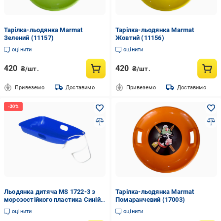
Тарілка-льодянка Marmat
Тарілка-льодянка Marmat
Зелений (11157)
Жовтий (11156)
оцінити
оцінити
420
420
₴/шт.
₴/шт.
Привеземо
Доставимо
Привеземо
Доставимо
Льодянка дитяча MS 1722-3 з
Тарілка-льодянка Marmat
морозостійкого пластика Синій
Помаранчевий (17003)
(29866307)
оцінити
оцінити