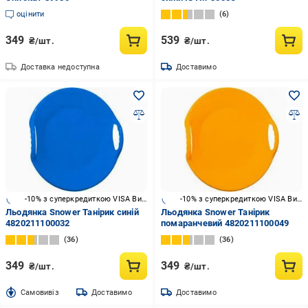
оцінити
6
349
539
₴/шт.
₴/шт.
Доставка недоступна
Доставимо
-10% з суперкредиткою VISA Вигода
-10% з суперкредиткою VISA Вигода
Льодянка Snower Танірик синій
Льодянка Snower Танірик
4820211100032
помаранчевий 4820211100049
36
36
349
349
₴/шт.
₴/шт.
Cамовивіз
Доставимо
Доставимо