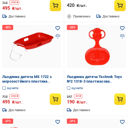
713
-
218
₴
420
₴/шт.
495
₴/шт.
Доставимо
Привеземо
Доставимо
Льодянка дитяча MS 1722 з
Льодянка дитяча Technok Toys
морозостійкого пластика
№2 1318-3 пластмасова
Червоний (29864043)
Червоний (30106880)
оцінити
оцінити
713
247
-
218
₴
-
57
₴
495
190
₴/шт.
₴/шт.
Доставимо
Доставимо