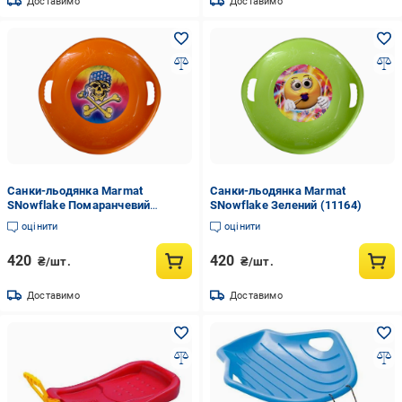
Доставимо
Доставимо
Санки-льодянка Marmat
Санки-льодянка Marmat
SNowflake Помаранчевий
SNowflake Зелений (11164)
(11214)
оцінити
оцінити
420
420
₴/шт.
₴/шт.
Доставимо
Доставимо