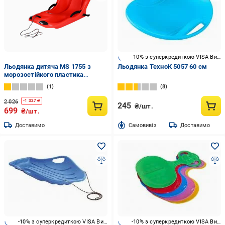
-10% з суперкредиткою VISA Вигода
Льодянка дитяча MS 1755 з
Льодянка ТехноК 5057 60 см
морозостійкого пластика
Червоний (29866380)
1
8
2 026
-
1 327
₴
245
₴/шт.
699
₴/шт.
Доставимо
Cамовивіз
Доставимо
-10% з суперкредиткою VISA Вигода
-10% з суперкредиткою VISA Вигода