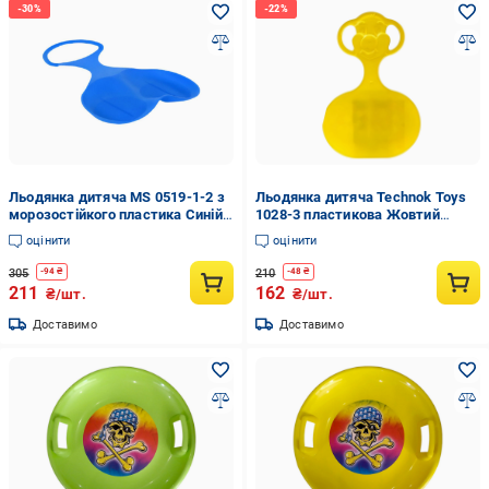
Льодянка дитяча MS 0519-1-2 з
Льодянка дитяча Technok Toys
морозостійкого пластика Синій
1028-3 пластикова Жовтий
(29829329)
(29823972)
оцінити
оцінити
305
210
-
94
₴
-
48
₴
211
162
₴/шт.
₴/шт.
Доставимо
Доставимо