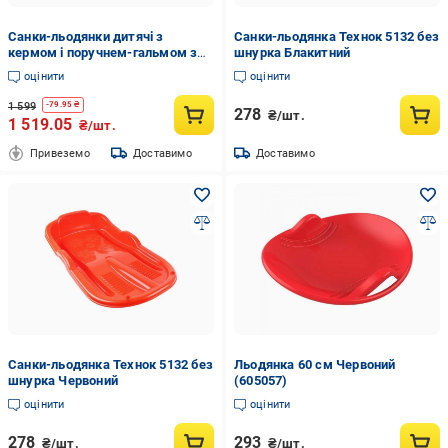
Санки-льодянки дитячі з
Санки-льодянка Технок 5132 без
кермом і поручнем-гальмом з
шнурка Блакитний
морозостійкого пластика
оцінити
оцінити
Червоний (2772155138)
1 599
-
79.95
₴
278
₴/шт.
1 519.05
₴/шт.
Привеземо
Доставимо
Доставимо
Санки-льодянка Технок 5132 без
Льодянка 60 см Червоний
шнурка Червоний
(605057)
оцінити
оцінити
278
293
₴/шт.
₴/шт.