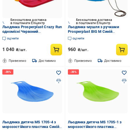
Безкоштовна доставка
Безкоштовна доставка
в поштомати Епіцентр
в поштомати Епіцентр
Льодянка Prosperplast Crazy Run
Льодянка-мушля з ручками
одномісні Червоний
Prosperplast BIG M Синій
(CNT00011433)
(CNT00011444)
оцінити
оцінити
1 040
960
₴/шт.
₴/шт.
Привеземо
Доставимо
Привеземо
Доставимо
Льодянка дитяча MS 1705-4 з
Льодянка дитяча MS 1705-1 з
морозостійкого пластика Синій
морозостійкого пластика