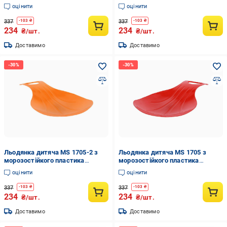
(29844848)
Зелений (29844836)
оцінити
оцінити
337
337
-
103
₴
-
103
₴
234
234
₴/шт.
₴/шт.
Доставимо
Доставимо
Льодянка дитяча MS 1705-2 з
Льодянка дитяча MS 1705 з
морозостійкого пластика
морозостійкого пластика
Помаранчевий (29844842)
Червоний (29844824)
оцінити
оцінити
337
337
-
103
₴
-
103
₴
234
234
₴/шт.
₴/шт.
Доставимо
Доставимо