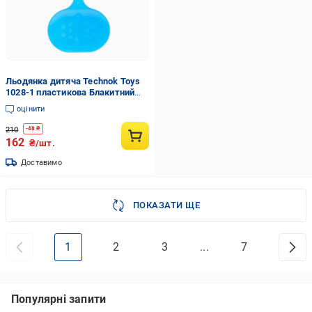
Льодянка дитяча Technok Toys
1028-1 пластикова Блакитний
(29823966)
оцінити
210
-
48
₴
162
₴/шт.
Доставимо
ПОКАЗАТИ ЩЕ
1
2
3
...
7
Популярні запити