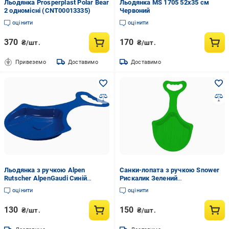
Льодянка Prosperplast Polar Bear
Льодянка MS 1705 52х35 см
2 одномісні (CNT00013335)
Червоний
оцінити
оцінити
370
170
₴/шт.
₴/шт.
Привеземо
Доставимо
Доставимо
Льодянка з ручкою Alpen
Санки-лопата з ручкою Snower
Rutscher AlpenGaudi Синій
Рискалик Зелений
(CNT00011417)
(CNT00011436)
оцінити
оцінити
130
150
₴/шт.
₴/шт.