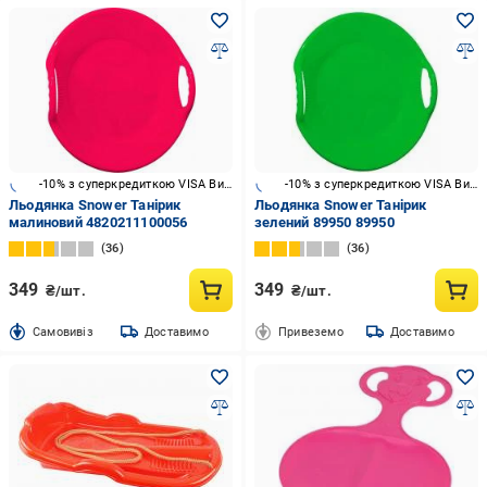
-10% з суперкредиткою VISA Вигода
-10% з суперкредиткою VISA Вигода
Льодянка Snower Танірик
Льодянка Snower Танірик
малиновий 4820211100056
зелений 89950 89950
36
36
349
349
₴/шт.
₴/шт.
Cамовивіз
Доставимо
Привеземо
Доставимо