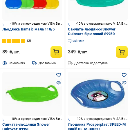
-10% з суперкредиткою VISA Вигода
-10% з суперкредиткою VISA Вигода
Льодянка Bamsic мала 118/5
Санчата-льодянки Snower
Снігокат бірюзовий 89950
2
оцінити
89
349
₴/шт.
₴/шт.
Cамовивіз
Доставимо
Доставка недоступна
-10% з суперкредиткою VISA Вигода
-10% з суперкредиткою VISA Вигода
Санчата-льодянки Snower
Льодянка Prosperplast SPEED-M
Снігокат 89950
синій ISTM-3005U