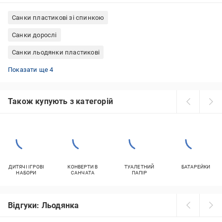
Санки пластикові зі спинкою
Санки дорослі
Санки льодянки пластикові
Санки підліткові
Санки дитячі
Надувні санчата двомісні
Санки Vitan з ручкою
Показати ще 4
Також купують з категорій
ДИТЯЧІ ІГРОВІ
КОНВЕРТИ В
ТУАЛЕТНИЙ
БАТАРЕЙКИ
НАБОРИ
САНЧАТА
ПАПІР
Відгуки: Льодянка