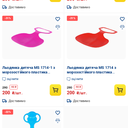
Доставимо
Доставимо
Льодянка дитяча MS 1714-1 з
Льодянка дитяча MS 1714 з
морозостійкого пластика
морозостійкого пластика
Рожевий (29824032)
Червоний (29824014)
оцінити
оцінити
290
290
-
90
₴
-
90
₴
200
200
₴/шт.
₴/шт.
Доставимо
Доставимо