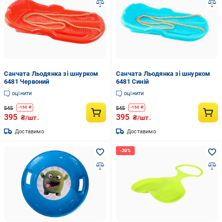
Санчата Льодянка зі шнурком
Санчата Льодянка зі шнурком
6481 Червоний
6481 Синій
оцінити
оцінити
545
545
-
150
₴
-
150
₴
395
395
₴/шт.
₴/шт.
Доставимо
Доставимо