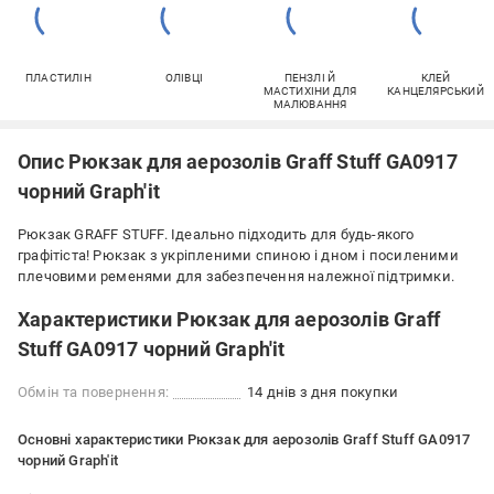
ПЛАСТИЛІН
ОЛІВЦІ
ПЕНЗЛІ Й
КЛЕЙ
МАСТИХІНИ ДЛЯ
КАНЦЕЛЯРСЬКИЙ
МАЛЮВАННЯ
Опис Рюкзак для аерозолів Graff Stuff GA0917
чорний Graph'it
Рюкзак GRAFF STUFF. Ідеально підходить для будь-якого
графітіста! Рюкзак з укріпленими спиною і дном і посиленими
плечовими ременями для забезпечення належної підтримки.
Характеристики Рюкзак для аерозолів Graff
Stuff GA0917 чорний Graph'it
Обмін та повернення:
14 днів з дня покупки
Основні характеристики Рюкзак для аерозолів Graff Stuff GA0917
чорний Graph'it