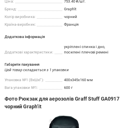
Ціна:
753.40 ₴/шт.
Бренд:
Graph'it
Колір виробника:
чорний
Країна-виробник:
Франція
Додаткова інформація
укріплені спинка і дно
Додаткові характеристики:
посилені плечові ремені
Габарити пакування
Цей товар складається з 1 упаковки
Упаковка №1 (ВхШхГ):
400x345x160 мм
Вага упаковки №1:
600 г
Фото Рюкзак для аерозолів Graff Stuff GA0917
чорний Graph'it