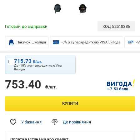
Готовий до відправки
КОД
52518386
Пакунок школяра
-5% з суперкредиткою VISA Вигода
-5
715.73
₴/шт.
До -10% з суперкредиткою Visa
Вигода
753.40
₴/шт.
+ 7.53 бала
КУПИТИ
У бажання
До порівняння
Оплата частинами або кредит