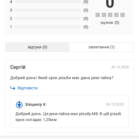
0
4
(0)
3
(0)
2
(0)
оцінок
(
0
)
1
(0)
відгуки
запитання
Сергій
26.12.2025
Добрий день! Який крок різьби має дана рим-гайка?
Відповісти
Епіцентр К
26.12.2025
Добрий день. Ця рим-гайка має різьбу М8. В цій різьбі
крок складає 1,25мм