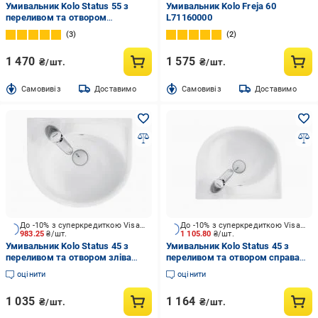
Умивальник Kolo Status 55 з
Умивальник Kolo Freja 60
переливом та отвором
L71160000
2321550UA
3
2
1 470
1 575
₴/шт.
₴/шт.
Cамовивіз
Доставимо
Cамовивіз
Доставимо
До -10% з суперкредиткою Visa Вигода
До -10% з суперкредиткою Visa Вигода
983.25
₴/шт.
1 105.80
₴/шт.
Умивальник Kolo Status 45 з
Умивальник Kolo Status 45 з
переливом та отвором зліва
переливом та отвором справа
2323450UA
2322450UA
оцінити
оцінити
1 035
1 164
₴/шт.
₴/шт.