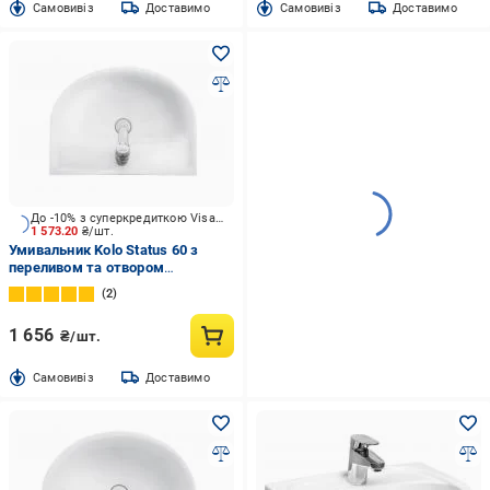
Cамовивіз
Доставимо
Cамовивіз
Доставимо
До -10% з суперкредиткою Visa Вигода
1 573.20
₴/шт.
Умивальник Kolo Status 60 з
переливом та отвором
2321600UA
2
1 656
₴/шт.
Cамовивіз
Доставимо