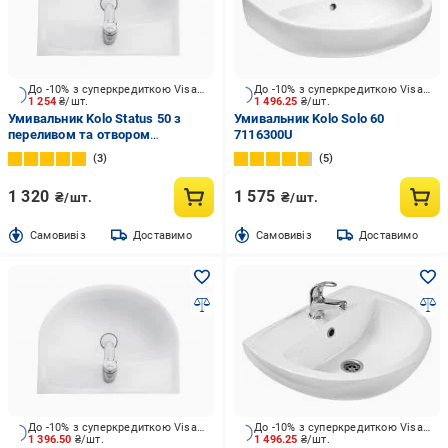
До -10% з суперкредиткою Visa Вигода
До -10% з суперкредиткою Visa Вигода
1 254
₴/шт.
1 496.25
₴/шт.
Умивальник Kolo Status 50 з
Умивальник Kolo Solo 60
переливом та отвором
7116300U
2321500UA
3
5
1 320
1 575
₴/шт.
₴/шт.
Cамовивіз
Доставимо
Cамовивіз
Доставимо
До -10% з суперкредиткою Visa Вигода
До -10% з суперкредиткою Visa Вигода
1 396.50
₴/шт.
1 496.25
₴/шт.