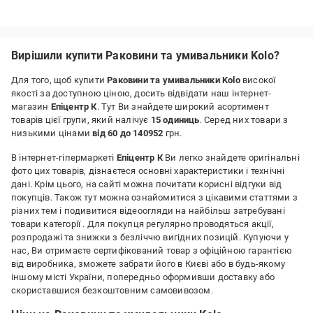
Вирішили купити Раковини та умивальники Kolo?
Для того, щоб купити
Раковини та умивальники Kolo
високої
якості за доступною ціною, досить відвідати наш інтернет-
магазин
Епіцентр К
. Тут Ви знайдете широкий асортимент
товарів цієї групи, який налічує
15 одиниць
. Серед них товари з
низькими цінами
від 60 до 140952
грн.
В інтернет-гіпермаркеті
Епіцентр К
Ви легко знайдете оригінальні
фото цих товарів, дізнаєтеся основні характеристики і технічні
дані. Крім цього, на сайті можна почитати корисні відгуки від
покупців. Також тут можна ознайомитися з цікавими статтями з
різних тем і подивитися відеоогляди на найбільш затребувані
товари категорії
. Для покупця регулярно проводяться акції,
розпродажі та знижки з безліччю вигідних позицій. Купуючи у
нас, Ви отримаєте сертифікований товар з офіційною гарантією
від виробника, зможете забрати його в Києві або в будь-якому
іншому місті України, попередньо оформивши доставку або
скориставшися безкоштовним самовивозом.