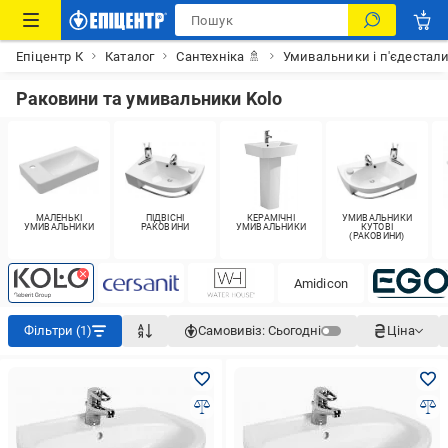
Епіцентр К
Каталог
Сантехніка 🚿
Умивальники і п'єдестал
Раковини та умивальники Kolo
МАЛЕНЬКІ
ПІДВІСНІ
КЕРАМІЧНІ
УМИВАЛЬНИКИ
УМИВАЛЬНИКИ
РАКОВИНИ
УМИВАЛЬНИКИ
КУТОВІ
(РАКОВИНИ)
Amidicon
Фільтри (1)
Самовивіз:
Сьогодні
Ціна