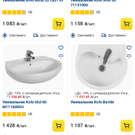
Умивальник Kolo Runa 35 L82735
Умивальник Kolo Solo 50
7115100U
4
5
1 083
1 158
₴/шт.
₴/шт.
Cамовивіз
Доставимо
Cамовивіз
Доставимо
До -10% з суперкредиткою Visa Вигода
До -10% з суперкредиткою Visa Вигода
1 356.60
₴/шт.
1 051.65
₴/шт.
Умивальник Kolo Idol 60
Умивальник Kolo Bambi
M1116000U
4
2
1 428
1 107
₴/шт.
₴/шт.