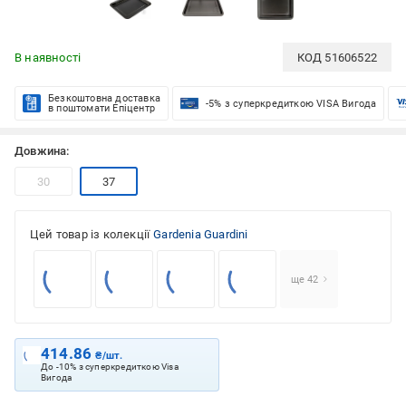
В наявності
КОД
51606522
Безкоштовна доставка
-5% з суперкредиткою VISA Вигода
в поштомати Епіцентр
Довжина:
30
37
Цей товар із колекції
Gardenia Guardini
ще 42
414.86
₴/шт.
До -10% з суперкредиткою Visa
Вигода