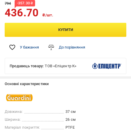
-
357.30
₴
794
436.70
₴/шт.
КУПИТИ
У бажання
До порівняння
Продавець товару:
ТОВ «Епіцентр К»
Основні характеристики
Довжина:
37 см
Ширина:
26 см
Матеріал покриття:
PTFE