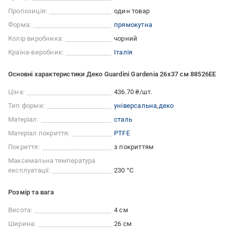
Пропозиція:
один товар
Форма:
прямокутна
Колір виробника:
чорний
Країна-виробник:
Італія
Основні характеристики Деко Guardini Gardenia 26x37 см 88526EE
Ціна:
436.70 ₴/шт.
Тип форми:
універсальна
деко
Матеріал:
сталь
Матеріал покриття:
PTFE
Покриття:
з покриттям
Максимальна температура
експлуатації:
230 °С
Розмір та вага
Висота:
4 см
Ширина:
26 см