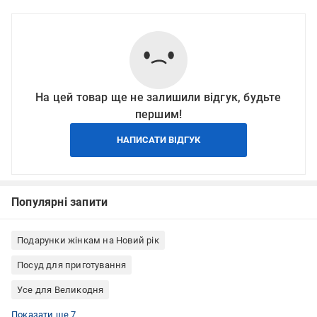
На цей товар ще не залишили відгук, будьте
першим!
НАПИСАТИ ВІДГУК
Популярні запити
Подарунки жінкам на Новий рік
Посуд для приготування
Усе для Великодня
Універсальні форми для випічки
Форми для випічки Guardini
Форми для випічки прямокутні
Деко для випічки
Сталеві форми для випічки
Форми для випічки Італія
Форми для випічки PTFE
Показати ще 7