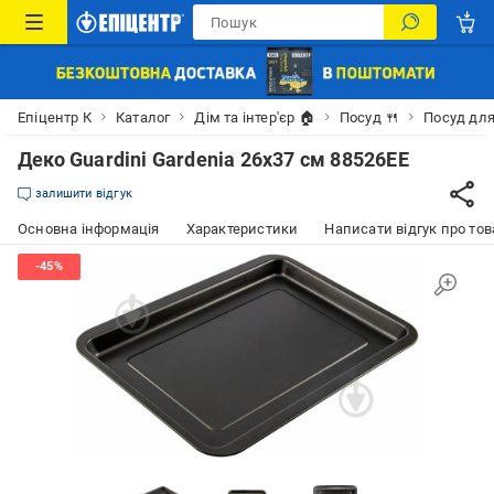
Епіцентр К
Каталог
Дім та інтер'єр 🏠
Посуд 🍴
Посуд для
Деко Guardini Gardenia 26x37 см 88526EE
залишити відгук
Основна інформація
Характеристики
Написати відгук про тов