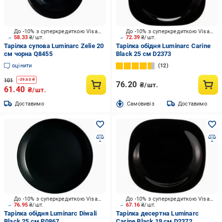
До -10% з суперкредиткою Visa Вигода
До -10% з суперкредиткою Visa Вигода
58.33
₴/шт.
72.39
₴/шт.
Тарілка супова Luminarc Zelie 20
Тарілка обідня Luminarc Carine
см чорна Q8455
Black 25 см D2373
оцінити
12
101
-
39.60
₴
76.20
₴/шт.
61.40
₴/шт.
Доставимо
Cамовивіз
Доставимо
До -10% з суперкредиткою Visa Вигода
До -10% з суперкредиткою Visa Вигода
76.95
₴/шт.
67.16
₴/шт.
Тарілка обідня Luminarc Diwali
Тарілка десертна Luminarc
Black 25 см P0867
Carine Black 19 см D2372