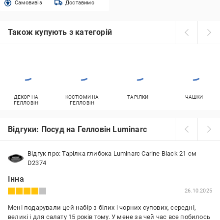
Cамовивіз
Доставимо
Також купують з категорій
ДЕКОР НА
КОСТЮМИ НА
ТАРІЛКИ
ЧАШКИ
ГЕЛЛОВІН
ГЕЛЛОВІН
Відгуки: Посуд на Гелловін Luminarc
Відгук про: Тарілка глибока Luminarc Carine Black 21 см
D2374
Інна
26.10.2025
Мені подарували цей набір з білих і чорних супових, середні,
великі і для салату 15 років тому. У мене за чей час все побилось