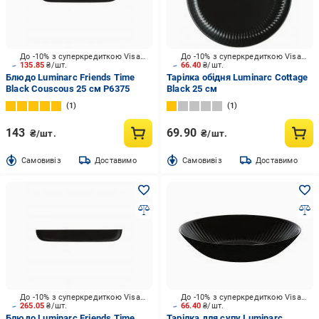
До -10% з суперкредиткою Visa Вигода
До -10% з суперкредиткою Visa Вигода
135.85
₴/шт.
66.40
₴/шт.
Блюдо Luminarc Friends Time
Тарілка обідня Luminarc Cottage
Black Couscous 25 см P6375
Black 25 см
1
1
143
69.90
₴/шт.
₴/шт.
Cамовивіз
Доставимо
Cамовивіз
Доставимо
До -10% з суперкредиткою Visa Вигода
До -10% з суперкредиткою Visa Вигода
265.05
₴/шт.
66.40
₴/шт.
Блюдо Luminarc Friends Time
Тарілка для супу Luminarc