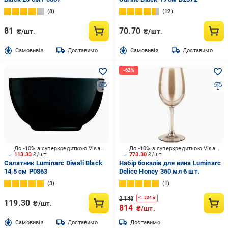
8
12
81
70.70
₴/шт.
₴/шт.
Cамовивіз
Доставимо
Cамовивіз
Доставимо
До -10% з суперкредиткою Visa Вигода
До -10% з суперкредиткою Visa Вигода
113.33
₴/шт.
773.30
₴/шт.
Салатник Luminarc Diwali Black
Набір бокалів для вина Luminarc
14,5 см P0863
Delice Honey 360 мл 6 шт.
3
1
2 148
-
1 334
₴
119.30
₴/шт.
814
₴/шт.
Cамовивіз
Доставимо
Доставимо