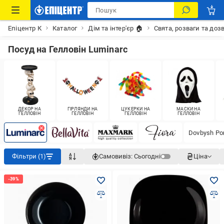
Епіцентр К
Каталог
Дім та інтер'єр 🏠
Свята, розваги та доз
Посуд на Гелловін Luminarc
ДЕКОР НА
ГІРЛЯНДИ НА
ЦУКЕРКИ НА
МАСКИ НА
ГЕЛЛОВІН
ГЕЛЛОВІН
ГЕЛЛОВІН
ГЕЛЛОВІН
Dovbysh Por
Фільтри (1)
Самовивіз:
Сьогодні
Ціна