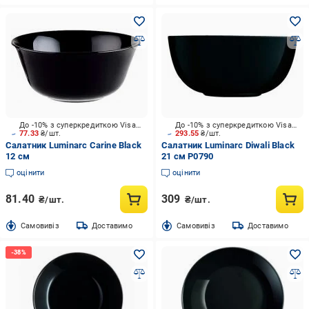
До -10% з суперкредиткою Visa Вигода
До -10% з суперкредиткою Visa Вигода
77.33
₴/шт.
293.55
₴/шт.
Салатник Luminarc Carine Black
Салатник Luminarc Diwali Black
12 см
21 см P0790
оцінити
оцінити
81.40
309
₴/шт.
₴/шт.
Cамовивіз
Доставимо
Cамовивіз
Доставимо