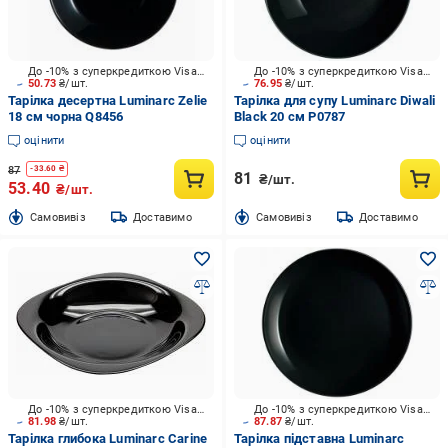
До -10% з суперкредиткою Visa Вигода
До -10% з суперкредиткою Visa Вигода
50.73
₴/шт.
76.95
₴/шт.
Тарілка десертна Luminarc Zelie
Тарілка для супу Luminarc Diwali
18 см чорна Q8456
Black 20 см P0787
оцінити
оцінити
87
-
33.60
₴
81
₴/шт.
53.40
₴/шт.
Cамовивіз
Доставимо
Cамовивіз
Доставимо
До -10% з суперкредиткою Visa Вигода
До -10% з суперкредиткою Visa Вигода
81.98
₴/шт.
87.87
₴/шт.
Тарілка глибока Luminarc Carine
Тарілка підставна Luminarc