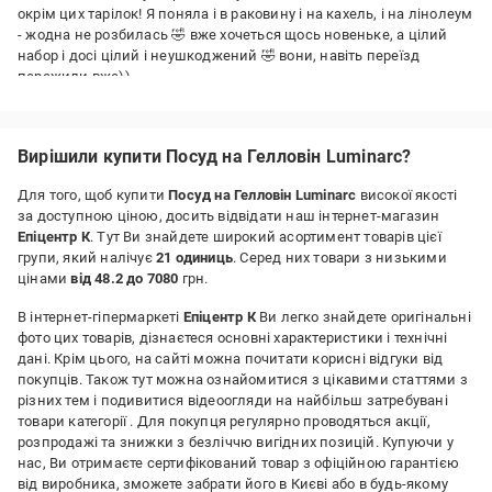
окрім цих тарілок! Я поняла і в раковину і на кахель, і на лінолеум
- жодна не розбилась 🤣 вже хочеться щось новеньке, а цілий
набор і досі цілий і неушкоджений 🤣 вони, навіть переїзд
пережили вже))
Переваги:
Не бʼється взагалі
Вирішили купити Посуд на Гелловін Luminarc?
Недоліки:
Вони що вічні чи що?
Для того, щоб купити
Посуд на Гелловін Luminarc
високої якості
за доступною ціною, досить відвідати наш інтернет-магазин
Епіцентр К
. Тут Ви знайдете широкий асортимент товарів цієї
групи, який налічує
21 одиниць
. Серед них товари з низькими
цінами
від 48.2 до 7080
грн.
В інтернет-гіпермаркеті
Епіцентр К
Ви легко знайдете оригінальні
фото цих товарів, дізнаєтеся основні характеристики і технічні
дані. Крім цього, на сайті можна почитати корисні відгуки від
покупців. Також тут можна ознайомитися з цікавими статтями з
різних тем і подивитися відеоогляди на найбільш затребувані
товари категорії
. Для покупця регулярно проводяться акції,
розпродажі та знижки з безліччю вигідних позицій. Купуючи у
нас, Ви отримаєте сертифікований товар з офіційною гарантією
від виробника, зможете забрати його в Києві або в будь-якому