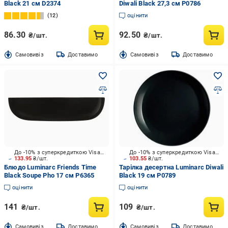
Black 21 см D2374
Diwali Black 27,3 см P0786
12
оцінити
86.30
92.50
₴/шт.
₴/шт.
Cамовивіз
Доставимо
Cамовивіз
Доставимо
До -10% з суперкредиткою Visa Вигода
До -10% з суперкредиткою Visa Вигода
133.95
₴/шт.
103.55
₴/шт.
Блюдо Luminarc Friends Time
Тарілка десертна Luminarc Diwali
Black Soupe Pho 17 см P6365
Black 19 см P0789
оцінити
оцінити
141
109
₴/шт.
₴/шт.
Cамовивіз
Доставимо
Cамовивіз
Доставимо