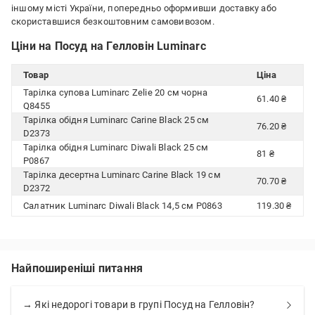
іншому місті України, попередньо оформивши доставку або
скориставшися безкоштовним самовивозом.
Ціни на Посуд на Гелловін Luminarc
Товар
Ціна
Тарілка супова Luminarc Zelie 20 см чорна
61.40 ₴
Q8455
Тарілка обідня Luminarc Carine Black 25 см
76.20 ₴
D2373
Тарілка обідня Luminarc Diwali Black 25 см
81 ₴
P0867
Тарілка десертна Luminarc Carine Black 19 см
70.70 ₴
D2372
Салатник Luminarc Diwali Black 14,5 см P0863
119.30 ₴
Найпоширеніші питання
→ Які недорогі товари в групі Посуд на Гелловін?