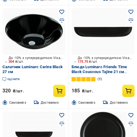
До -10% з суперкредиткою Visa Вигода
До -10% з суперкредиткою Visa Вигода
304
₴/шт.
175.75
₴/шт.
Салатник Luminarc Carine Black
Блюдо Luminarc Friends Time
27 см
Black Couscous Tajine 21 см
P6361
оцінити
1
320
185
₴/шт.
₴/шт.
Cамовивіз
Доставимо
Cамовивіз
Доставимо