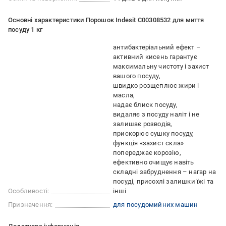
Основні характеристики Порошок Indesit С00308532 для миття
посуду 1 кг
антибактеріальний ефект –
активний кисень гарантує
максимальну чистоту і захист
вашого посуду
швидко розщеплює жири і
масла
надає блиск посуду
видаляє з посуду наліт і не
залишає розводів
прискорює сушку посуду
функція «захист скла»
попереджає корозію
ефективно очищує навіть
складні забруднення – нагар на
посуді, присохлі залишки їжі та
Особливості:
інші
Призначення:
для посудомийних машин