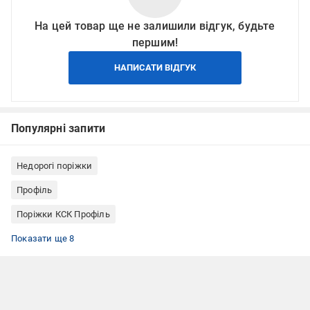
На цей товар ще не залишили відгук, будьте
першим!
НАПИСАТИ ВІДГУК
Популярні запити
Недорогі поріжки
Профіль
Поріжки КСК Профіль
Поріжки Г-подібні
Поріжки сходинкові (кутові)
Поріжок ламінований
Поріжки для плитки
Поріжки для ламінату
Поріжки для лінолеуму
Поріжок різнорівневий
Алюмінієві поріжки
Показати ще 8