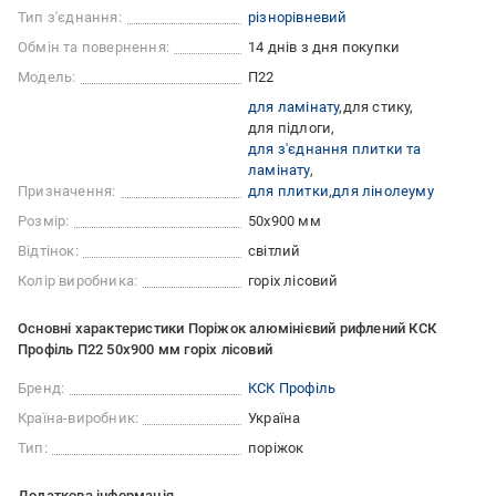
Тип з'єднання:
різнорівневий
Обмін та повернення:
14 днів з дня покупки
Модель:
П22
для ламінату
для стику
для підлоги
для з'єднання плитки та
ламінату
Призначення:
для плитки
для лінолеуму
Розмір:
50х900 мм
Відтінок:
світлий
Колір виробника:
горіх лісовий
Основні характеристики Поріжок алюмінієвий рифлений КСК
Профіль П22 50х900 мм горіх лісовий
Бренд:
КСК Профіль
Країна-виробник:
Україна
Тип:
поріжок
Додаткова інформація