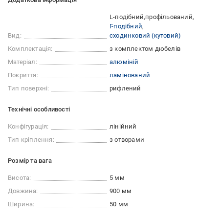
L-подібний
профільований
Г-подібний
Вид:
сходинковий (кутовий)
Комплектація:
з комплектом дюбелів
Матеріал:
алюміній
Покриття:
ламінований
Тип поверхні:
рифлений
Технічні особливості
Конфігурація:
лінійний
Тип кріплення:
з отворами
Розмір та вага
Висота:
5 мм
Довжина:
900 мм
Ширина:
50 мм