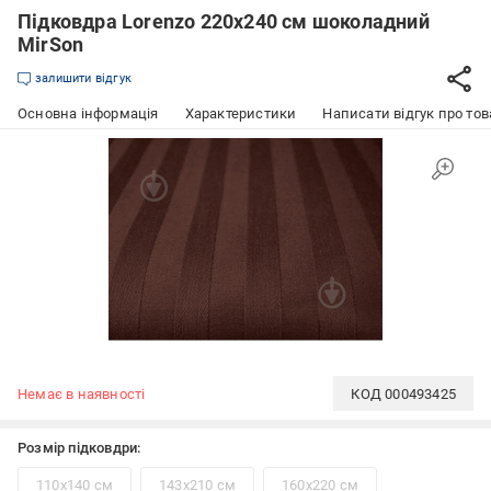
Підковдра Lorenzo 220x240 см шоколадний
MirSon
залишити відгук
Основна інформація
Характеристики
Написати відгук про тов
Немає в наявності
КОД
000493425
Розмір підковдри:
110x140 см
143x210 см
160x220 см