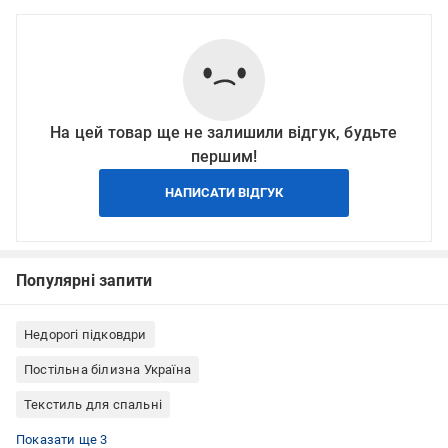
На цей товар ще не залишили відгук, будьте
першим!
НАПИСАТИ ВІДГУК
Популярні запити
Недорогі підковдри
Постільна білизна Україна
Текстиль для спальні
Підковдри бавовняні
Підковдри зі страйп-сатину
Однотонні підковдри
Показати ще 3