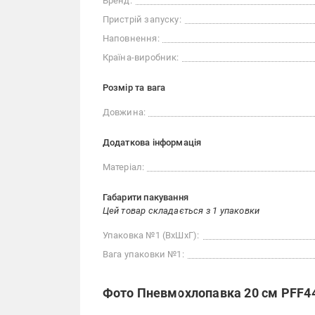
Бренд:
Пристрій запуску:
Наповнення:
Країна-виробник:
Розмір та вага
Довжина:
Додаткова інформація
Матеріал:
Габарити пакування
Цей товар складається з 1 упаковки
Упаковка №1 (ВхШхГ):
Вага упаковки №1:
Фото Пневмохлопавка 20 см PFF4