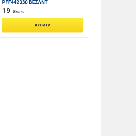
PFF442030 BEZANT
19
₴/шт.
КУПИТИ