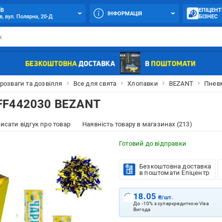
ЇВ
ЕПІЦЕНТ
ІНФОРМАЦІЯ
в, вул. Полярна, 20-Д
БІЗНЕС
 розваги та дозвілля
Все для свята
Хлопавки
BEZANT
Пнев
FF442030 BEZANT
исати відгук про товар
Наявність товару в магазинах (213)
Готовий до відправки
Безкоштовна доставка
в поштомати Епіцентр
18.05
₴/шт.
До -10% з суперкредиткою Visa
Вигода