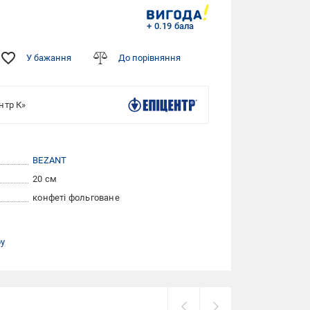
+ 0.19 бала
У бажання
До порівняння
нтр К»
BEZANT
20 см
конфеті фольговане
ру