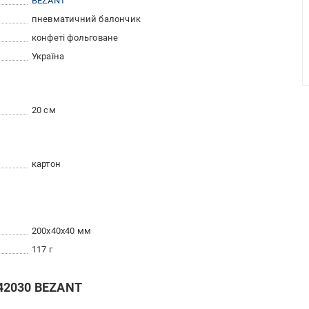
BEZANT
пневматичний балончик
конфеті фольговане
Україна
20 см
картон
200x40x40 мм
117 г
42030 BEZANT