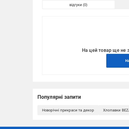
відгуки
На цей товар ще не 
Н
Популярні запити
Новорічні прикраси та декор
Хлопавки BE