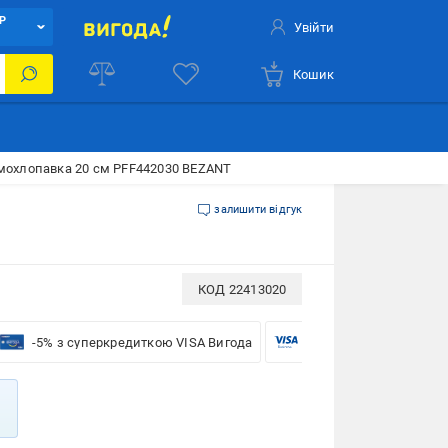
Р
Увійти
Кошик
мохлопавка 20 см PFF442030 BEZANT
залишити відгук
КОД
22413020
-5% з суперкредиткою VISA Вигода
-5% для бізнесу з VISA