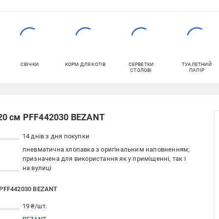
СВІЧКИ
КОРМ ДЛЯ КОТІВ
СЕРВЕТКИ
ТУАЛЕТНИЙ
СТОЛОВІ
ПАПІР
20 см PFF442030 BEZANT
14 днів з дня покупки
пневматична хлопавка з оригінальним наповненням;
призначена для використання як у приміщенні, так і
на вулиці
 PFF442030 BEZANT
19 ₴/шт.