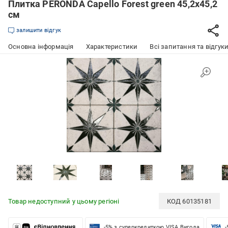
Плитка PERONDA Capello Forest green 45,2x45,2
см
залишити відгук
Основна інформація
Характеристики
Всі запитання та відгуки
Товар недоступний у цьому регіоні
КОД
60135181
-5% з суперкредиткою VISA Вигода
-