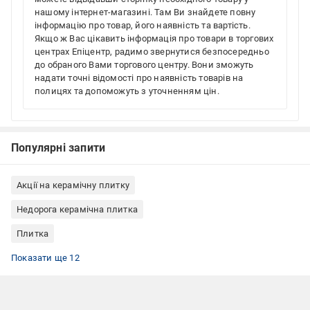
нашому інтернет-магазині. Там Ви знайдете повну
інформацію про товар, його наявність та вартість.
Якщо ж Вас цікавить інформація про товари в торгових
центрах Епіцентр, радимо звернутися безпосередньо
до обраного Вами торгового центру. Вони зможуть
надати точні відомості про наявність товарів на
полицях та допоможуть з уточненням цін.
Популярні запити
Акції на керамічну плитку
Недорога керамічна плитка
Плитка
Плитка на підлогу
Плитка для ванної
Плитка в коридор
Іспанська плитка
Плитка матова
Плитка PERONDA
Керамічна плитка в скандинавському стилі
Керамічна плитка квадратна
Недорога плитка для підлоги
Акції на плитку для підлоги
Плитка з орнаментом
Підлогова плитка для ванної кімнати
Показати ще 12