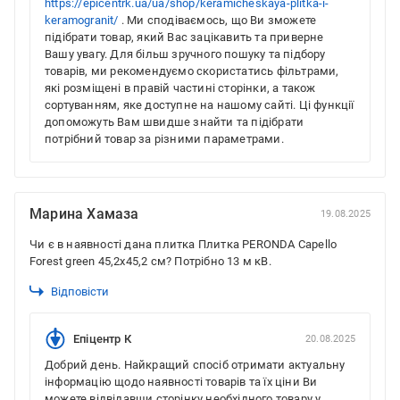
https://epicentrk.ua/ua/shop/keramicheskaya-plitka-i-
keramogranit/
. Ми сподіваємось, що Ви зможете
підібрати товар, який Вас зацікавить та приверне
Вашу увагу. Для більш зручного пошуку та підбору
товарів, ми рекомендуємо скористатись фільтрами,
які розміщені в правій частині сторінки, а також
сортуванням, яке доступне на нашому сайті. Ці функції
допоможуть Вам швидше знайти та підібрати
потрібний товар за різними параметрами.
Марина Хамаза
19.08.2025
Чи є в наявності дана плитка Плитка PERONDA Capello
Forest green 45,2x45,2 см? Потрібно 13 м кВ.
Відповісти
Епіцентр К
20.08.2025
Добрий день. Найкращий спосіб отримати актуальну
інформацію щодо наявності товарів та їх ціни Ви
можете відвідавши сторінку необхідного товару у