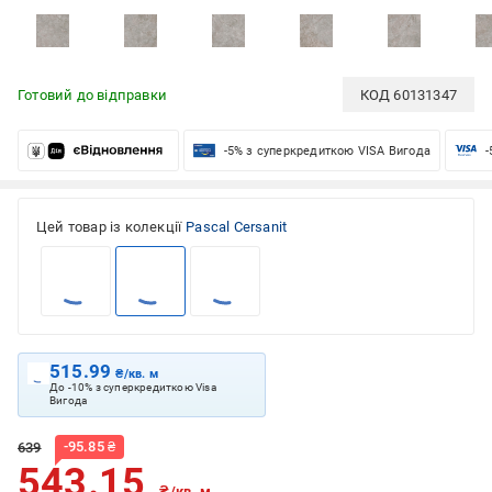
Готовий до відправки
КОД
60131347
-5% з суперкредиткою VISA Вигода
-
Цей товар із колекції
Pascal Cersanit
515.99
₴/кв. м
До -10% з суперкредиткою Visa
Вигода
-
95.85
₴
639
543.15
₴/кв. м