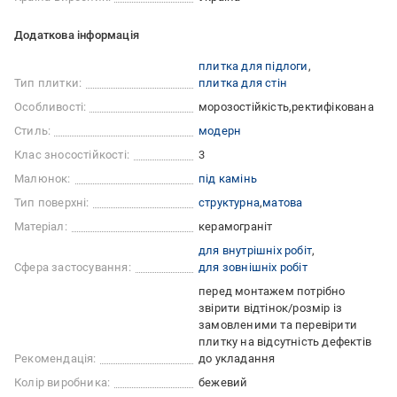
Додаткова інформація
плитка для підлоги
Тип плитки:
плитка для стін
Особливості:
морозостійкість
ректифікована
Стиль:
модерн
Клас зносостійкості:
3
Малюнок:
під камінь
Тип поверхні:
cтруктурна
матова
Матеріал:
керамограніт
для внутрішніх робіт
Сфера застосування:
для зовнішніх робіт
перед монтажем потрібно
звірити відтінок/розмір із
замовленими та перевірити
плитку на відсутність дефектів
Рекомендація:
до укладання
Колір виробника:
бежевий