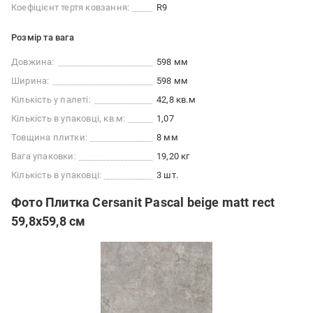
Коефіцієнт тертя ковзання:
R9
Розмір та вага
Довжина:
598 мм
Ширина:
598 мм
Кількість у палеті:
42,8 кв.м
Кількість в упаковці, кв.м:
1,07
Товщина плитки:
8 мм
Вага упаковки:
19,20 кг
Кількість в упаковці:
3 шт.
Фото Плитка Cersanit Pascal beige matt rect
59,8x59,8 см