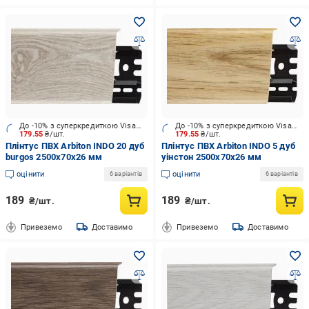
До -10% з суперкредиткою Visa Вигода
До -10% з суперкредиткою Visa Вигода
179.55
₴/шт.
179.55
₴/шт.
Плінтус ПВХ Arbiton INDO 20 дуб
Плінтус ПВХ Arbiton INDO 5 дуб
burgos 2500х70x26 мм
уінстон 2500х70x26 мм
оцінити
оцінити
6 варіантів
6 варіантів
189
189
₴/шт.
₴/шт.
Привеземо
Доставимо
Привеземо
Доставимо