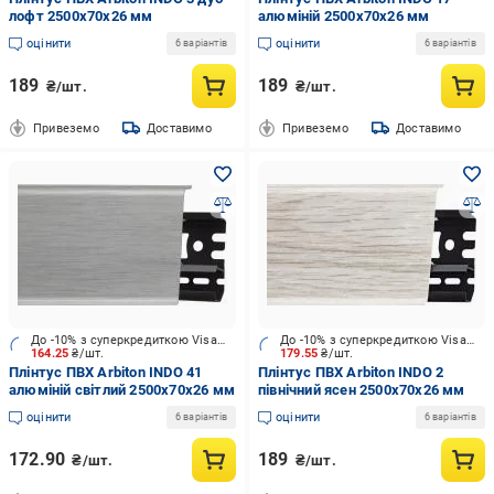
лофт 2500х70x26 мм
алюміній 2500х70x26 мм
оцінити
оцінити
6 варіантів
6 варіантів
189
189
₴/шт.
₴/шт.
Привеземо
Доставимо
Привеземо
Доставимо
До -10% з суперкредиткою Visa Вигода
До -10% з суперкредиткою Visa Вигода
164.25
₴/шт.
179.55
₴/шт.
Плінтус ПВХ Arbiton INDO 41
Плінтус ПВХ Arbiton INDO 2
алюміній світлий 2500х70x26 мм
північний ясен 2500х70x26 мм
оцінити
оцінити
6 варіантів
6 варіантів
172.90
189
₴/шт.
₴/шт.