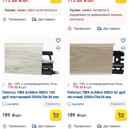
173.88
173.88
₴/шт.
₴/шт.
Уцінка:
наявні збиті кути плінтуса
Уцінка:
наявні потертості,
подряпини та деформація кромок
Привеземо
Доставимо
плінтусів
Привеземо
Доставимо
До -10% з суперкредиткою Visa Вигода
До -10% з суперкредиткою Visa Вигода
179.55
₴/шт.
179.55
₴/шт.
Плінтус ПВХ Arbiton INDO 135
Плінтус ПВХ Arbiton INDO 42 дуб
дуб платиновий 2500х70x26 мм
пісочний 2500х70x26 мм
оцінити
оцінити
6 варіантів
6 варіантів
189
189
₴/шт.
₴/шт.
Привеземо
Доставимо
Привеземо
Доставимо