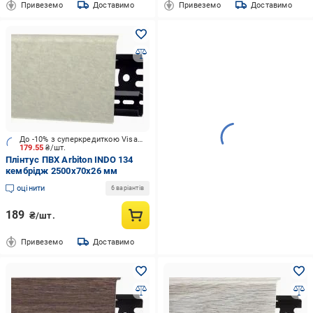
Привеземо
Доставимо
Привеземо
Доставимо
До -10% з суперкредиткою Visa Вигода
179.55
₴/шт.
Плінтус ПВХ Arbiton INDO 134
кембрідж 2500х70x26 мм
оцінити
6 варіантів
189
₴/шт.
Привеземо
Доставимо