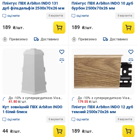
Плінтус ПВХ Arbiton INDO 131
Плінтус ПВХ Arbiton INDO 10 дуб
дуб філадельфія 2500х70x26 мм
бурбон 2500х70x26 мм
оцінити
оцінити
6 варіантів
6 варіантів
189
189
₴/шт.
₴/шт.
Привеземо
Доставимо
Привеземо
Доставимо
До -10% з суперкредиткою Visa Вигода
До -10% з суперкредиткою Visa Вигода
41.80
₴/шт.
179.55
₴/шт.
Кут зовнішній ПВХ Arbiton INDO
Плінтус ПВХ Arbiton INDO 12 дуб
1 білий блиск
темний 2500х70x26 мм
оцінити
оцінити
6 варіантів
6 варіантів
44
189
₴/шт.
₴/шт.