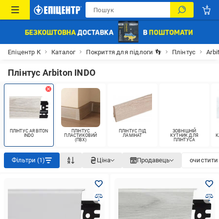
Епіцентр К
Каталог
Покриття для підлоги 👣
Плінтус
Arbi
Плінтус Arbiton INDO
ПЛІНТУС ARBITON
ПЛІНТУС
ПЛІНТУС ПІД
ЗОВНІШНІЙ
INDO
ПЛАСТИКОВИЙ
ЛАМІНАТ
КУТНИК ДЛЯ
К
(ПВХ)
ПЛІНТУСА
Фільтри (1)
Ціна
Продавець
очистити 