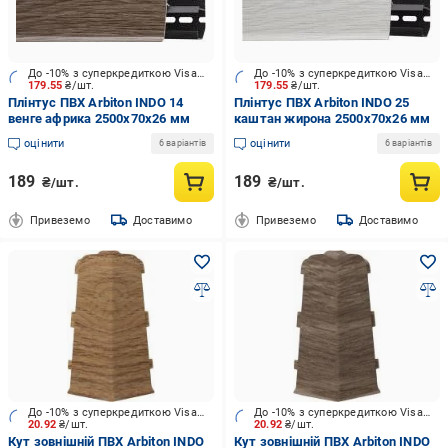
До -10% з суперкредиткою Visa Вигода
До -10% з суперкредиткою Visa Вигода
179.55
₴/шт.
179.55
₴/шт.
Плінтус ПВХ Arbiton INDO 14
Плінтус ПВХ Arbiton INDO 25
венге африка 2500х70x26 мм
каштан жирона 2500х70x26 мм
оцінити
оцінити
6 варіантів
6 варіантів
189
189
₴/шт.
₴/шт.
Привеземо
Доставимо
Привеземо
Доставимо
До -10% з суперкредиткою Visa Вигода
До -10% з суперкредиткою Visa Вигода
20.92
₴/шт.
20.92
₴/шт.
Кут зовнішній ПВХ Arbiton INDO
Кут зовнішній ПВХ Arbiton INDO