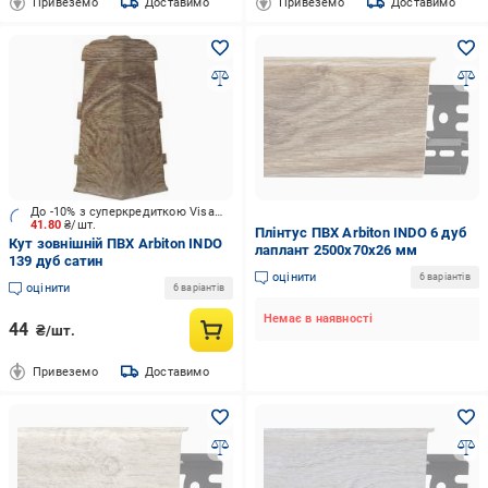
Привеземо
Доставимо
Привеземо
Доставимо
До -10% з суперкредиткою Visa Вигода
41.80
₴/шт.
Плінтус ПВХ Arbiton INDO 6 дуб
Кут зовнішній ПВХ Arbiton INDO
лаплант 2500х70x26 мм
139 дуб сатин
оцінити
6 варіантів
оцінити
6 варіантів
Немає в наявності
44
₴/шт.
Привеземо
Доставимо