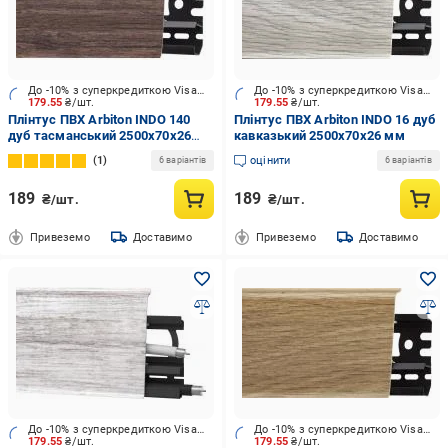
До -10% з суперкредиткою Visa Вигода
До -10% з суперкредиткою Visa Вигода
179.55
₴/шт.
179.55
₴/шт.
Плінтус ПВХ Arbiton INDO 140
Плінтус ПВХ Arbiton INDO 16 дуб
дуб тасманський 2500х70x26
кавказький 2500х70x26 мм
мм
1
оцінити
6 варіантів
6 варіантів
189
189
₴/шт.
₴/шт.
Привеземо
Доставимо
Привеземо
Доставимо
До -10% з суперкредиткою Visa Вигода
До -10% з суперкредиткою Visa Вигода
179.55
₴/шт.
179.55
₴/шт.