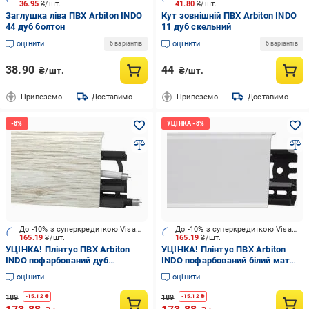
36.95
₴/шт.
41.80
₴/шт.
Заглушка ліва ПВХ Arbiton INDO
Кут зовнішній ПВХ Arbiton INDO
44 дуб болтон
11 дуб скельний
оцінити
оцінити
6 варіантів
6 варіантів
38.90
44
₴/шт.
₴/шт.
Привеземо
Доставимо
Привеземо
Доставимо
До -10% з суперкредиткою Visa Вигода
До -10% з суперкредиткою Visa Вигода
165.19
₴/шт.
165.19
₴/шт.
УЦІНКА! Плінтус ПВХ Arbiton
УЦІНКА! Плінтус ПВХ Arbiton
INDO пофарбований дуб
INDO пофарбований білий мат
платиновий 70x2500 мм (УЦ
70x2500 мм (УЦ №3813)
оцінити
оцінити
№3823)
189
189
-
15.12
₴
-
15.12
₴