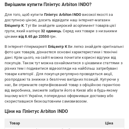
Вирішили купити Плінтус Arbiton INDO?
Для того, щоб купити
Плінтус Arbiton INDO
високої якості за
доступною ціною, досить відвідати наш інтернет-магазин
Епіцентр К
. Тут Ви знайдете широкий асортимент товарів цієї
групи, який налічує
32 одиниць
. Серед них товари з низькими
цінами
від 8.65 до 23550
грн.
В інтернет-гіпермаркеті
Епіцентр К
Ви легко знайдете оригінальні
фото цих товарів, дізнаєтеся основні характеристики і технічні
дані. Крім цього, на сайті можна почитати корисні відгуки від
покупців. Також тут можна ознайомитися з цікавими статтями з
різних тем і подивитися відеоогляди на найбільш затребувані
товари категорії
. Для покупця регулярно проводяться акції,
розпродажі та знижки з безліччю вигідних позицій. Купуючи у
нас, Ви отримаєте сертифікований товар з офіційною гарантією
від виробника, зможете забрати його в Києві або в будь-якому
іншому місті України, попередньо оформивши доставку або
скориставшися безкоштовним самовивозом.
Ціни на Плінтус Arbiton INDO
Товар
Ціна