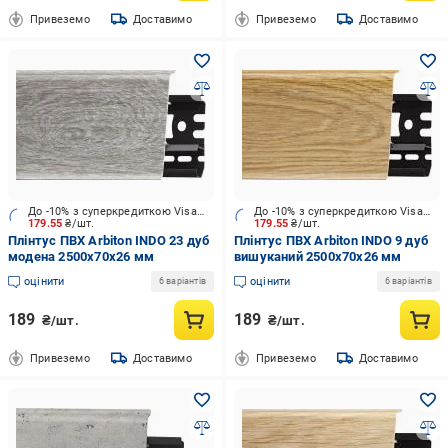
Привеземо
Доставимо
Привеземо
Доставимо
До -10% з суперкредиткою Visa Вигода
До -10% з суперкредиткою Visa Вигода
179.55
₴/шт.
179.55
₴/шт.
Плінтус ПВХ Arbiton INDO 23 дуб
Плінтус ПВХ Arbiton INDO 9 дуб
модена 2500х70x26 мм
вишуканий 2500х70x26 мм
оцінити
оцінити
6 варіантів
6 варіантів
189
189
₴/шт.
₴/шт.
Привеземо
Доставимо
Привеземо
Доставимо