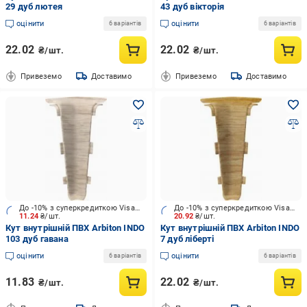
29 дуб лютея
43 дуб вікторія
оцінити
оцінити
6 варіантів
6 варіантів
22.02
22.02
₴/шт.
₴/шт.
Привеземо
Доставимо
Привеземо
Доставимо
До -10% з суперкредиткою Visa Вигода
До -10% з суперкредиткою Visa Вигода
11.24
₴/шт.
20.92
₴/шт.
Кут внутрішній ПВХ Arbiton INDO
Кут внутрішній ПВХ Arbiton INDO
103 дуб гавана
7 дуб ліберті
оцінити
оцінити
6 варіантів
6 варіантів
11.83
22.02
₴/шт.
₴/шт.