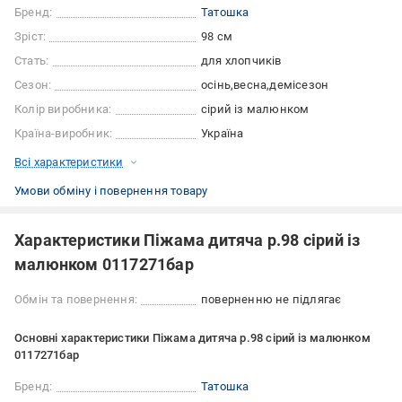
Бренд:
Татошка
Зріст:
98 см
Стать:
для хлопчиків
Сезон:
осінь
весна
демісезон
Колір виробника:
сірий із малюнком
Країна-виробник:
Україна
Всі характеристики
Умови обміну і повернення товару
Характеристики Піжама дитяча р.98 сірий із
малюнком 0117271бар
Обмін та повернення:
поверненню не підлягає
Основні характеристики Піжама дитяча р.98 сірий із малюнком
0117271бар
Бренд:
Татошка