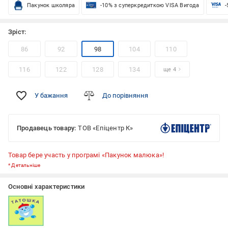
Пакунок школяра
-10% з суперкредиткою VISA Вигода
-
Зріст:
86
92
98
104
110
116
122
128
134
ще 4
У бажання
До порівняння
Продавець товару:
ТОВ «Епіцентр К»
Товар бере участь у програмі «Пакунок малюка»!
*
Детальніше
Основні характеристики