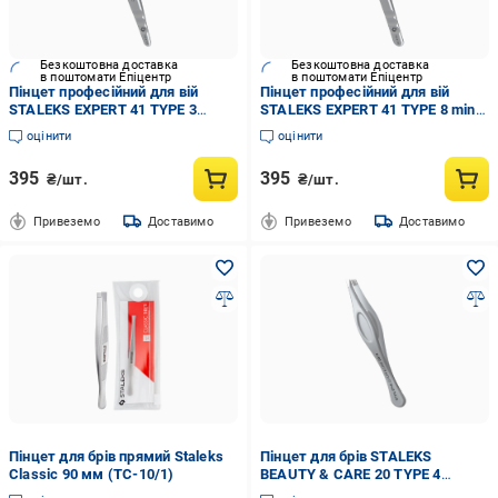
Безкоштовна доставка
Безкоштовна доставка
в поштомати Епіцентр
в поштомати Епіцентр
Пінцет професійний для вій
Пінцет професійний для вій
STALEKS EXPERT 41 TYPE 3
STALEKS EXPERT 41 TYPE 8 mini
вигнутий (TE-41/3)
L (TE-41/8)
оцінити
оцінити
395
395
₴/шт.
₴/шт.
Привеземо
Доставимо
Привеземо
Доставимо
Пінцет для брів прямий Staleks
Пінцет для брів STALEKS
Classic 90 мм (TC-10/1)
BEAUTY & CARE 20 TYPE 4
вузький скошений (TBC-20/4)