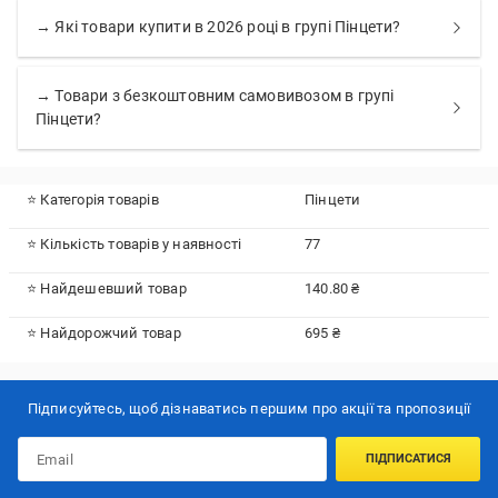
→ Які товари купити в 2026 році в групі Пінцети?
→ Товари з безкоштовним самовивозом в групі
Пінцети?
⭐ Категорія товарів
Пінцети
⭐ Кількість товарів у наявності
77
⭐ Найдешевший товар
140.80 ₴
⭐ Найдорожчий товар
695 ₴
Підписуйтесь, щоб дізнаватись першим про акції та пропозиції
ПІДПИСАТИСЯ