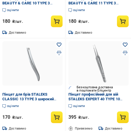
BEAUTY & CARE 10 TYPE 3
BEAUTY & CARE 11 TYPE 3
широкий скошений (TBC-10/3)
широкий скошений (TBC-11/3)
оцінити
оцінити
180
180
₴/шт.
₴/шт.
Доставимо
Доставимо
Безкоштовна доставка
в поштомати Епіцентр
Пінцет для брів STALEKS
Пінцет професійний для вій
CLASSIC 13 TYPE 3 широкий
STALEKS EXPERT 40 TYPE 10
скошений (TC-13/3)
прямий (TE-40/10)
оцінити
оцінити
170
395
₴/шт.
₴/шт.
Доставимо
Привеземо
Доставимо