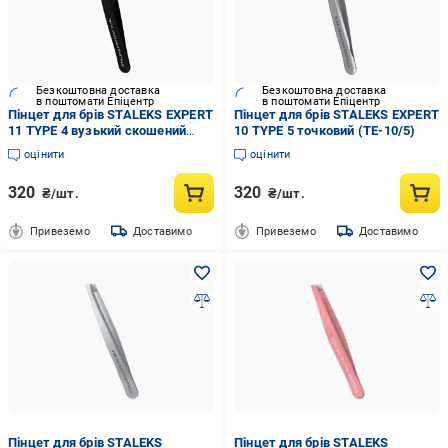
Безкоштовна доставка
Безкоштовна доставка
в поштомати Епіцентр
в поштомати Епіцентр
Пінцет для брів STALEKS EXPERT
Пінцет для брів STALEKS EXPERT
11 TYPE 4 вузький скошений
10 TYPE 5 точковий (TE-10/5)
Чорний (TE-11/4b)
оцінити
оцінити
320
320
₴/шт.
₴/шт.
Привеземо
Доставимо
Привеземо
Доставимо
Пінцет для брів STALEKS
Пінцет для брів STALEKS