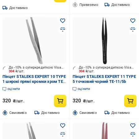
Привеземо
Доставимо
Доставимо
До -10% з суперкредиткою Visa Вигода
До -10% з суперкредиткою Visa Вигода
304
₴/шт.
304
₴/шт.
Пінцет STALEKS EXPERT 10 TYPE
Пінцет STALEKS EXPERT 11 TYPE
1 широкі прямі кромки хром TE-
5 точковий чорний TE-11/5b
10/1
оцінити
оцінити
320
320
₴/шт.
₴/шт.
Cамовивіз
Доставимо
Cамовивіз
Доставимо