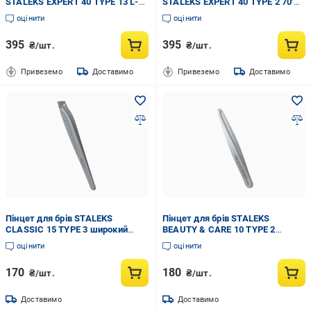
STALEKS EXPERT 40 TYPE 13 L-
STALEKS EXPERT 40 TYPE 2 70'
образний,40') (TE-40/13)
(TE-40/2)
оцінити
оцінити
395
395
₴/шт.
₴/шт.
Привеземо
Доставимо
Привеземо
Доставимо
Пінцет для брів STALEKS
Пінцет для брів STALEKS
CLASSIC 15 TYPE 3 широкий
BEAUTY & CARE 10 TYPE 2
скошений (TC-15/3)
вузький прямий (TBC-10/2)
оцінити
оцінити
170
180
₴/шт.
₴/шт.
Доставимо
Доставимо