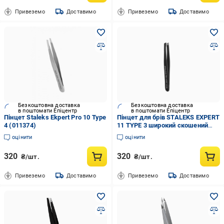
Привеземо
Доставимо
Привеземо
Доставимо
Безкоштовна доставка
Безкоштовна доставка
в поштомати Епіцентр
в поштомати Епіцентр
Пінцет Staleks Ekpert Pro 10 Type
Пінцет для брів STALEKS EXPERT
4 (011374)
11 TYPE 3 широкий скошений
Чорний (TE-11/3b)
оцінити
оцінити
320
320
₴/шт.
₴/шт.
Привеземо
Доставимо
Привеземо
Доставимо