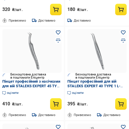
320
180
₴/шт.
₴/шт.
Привеземо
Доставимо
Доставимо
Безкоштовна доставка
Безкоштовна доставка
в поштомати Епіцентр
в поштомати Епіцентр
Пінцет професійний з насічками
Пінцет професійний для вій
для вій STALEKS EXPERT 45 TYPE
STALEKS EXPERT 40 TYPE 1 L-
2 L-образний 40' (TE-45/2)
образний 50' (TE-40/1)
оцінити
оцінити
410
395
₴/шт.
₴/шт.
Привеземо
Доставимо
Привеземо
Доставимо