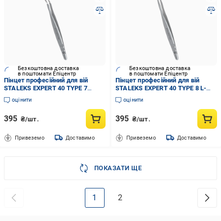
Безкоштовна доставка
Безкоштовна доставка
в поштомати Епіцентр
в поштомати Епіцентр
Пінцет професійний для вій
Пінцет професійний для вій
STALEKS EXPERT 40 TYPE 7
STALEKS EXPERT 40 TYPE 8 L-
вигнутий (TE-40/7)
подібний,85') (TE-40/8)
оцінити
оцінити
395
395
₴/шт.
₴/шт.
Привеземо
Доставимо
Привеземо
Доставимо
ПОКАЗАТИ ЩЕ
1
2