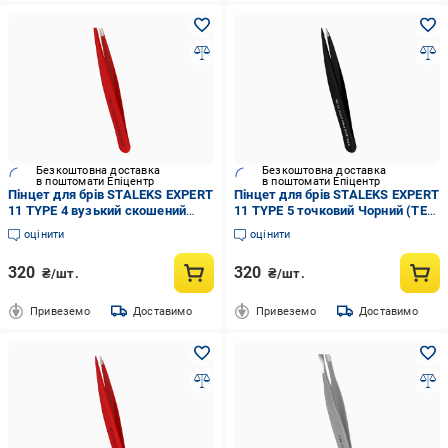
Безкоштовна доставка
Безкоштовна доставка
в поштомати Епіцентр
в поштомати Епіцентр
Пінцет для брів STALEKS EXPERT
Пінцет для брів STALEKS EXPERT
11 TYPE 4 вузький скошений
11 TYPE 5 точковий Чорний (TE-
Червоний (TE-11/4r)
11/5b)
оцінити
оцінити
320
320
₴/шт.
₴/шт.
Привеземо
Доставимо
Привеземо
Доставимо