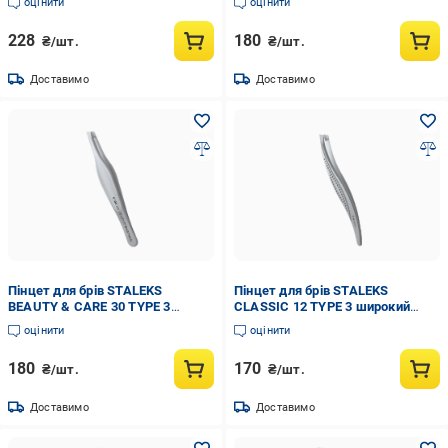
оцінити
оцінити
228
180
₴/шт.
₴/шт.
Доставимо
Доставимо
Пінцет для брів STALEKS
Пінцет для брів STALEKS
BEAUTY & CARE 30 TYPE 3
CLASSIC 12 TYPE 3 широкий
широкий скошений (TBC-30/3)
скошений (TC-12/3)
оцінити
оцінити
180
170
₴/шт.
₴/шт.
Доставимо
Доставимо