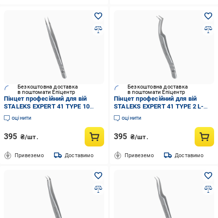
Безкоштовна доставка
Безкоштовна доставка
в поштомати Епіцентр
в поштомати Епіцентр
Пінцет професійний для вій
Пінцет професійний для вій
STALEKS EXPERT 41 TYPE 10
STALEKS EXPERT 41 TYPE 2 L-
прямий (TE-41/10)
образний 40' (TE-41/2)
оцінити
оцінити
395
395
₴/шт.
₴/шт.
Привеземо
Доставимо
Привеземо
Доставимо