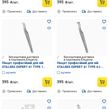
395
395
₴/шт.
₴/шт.
Привеземо
Доставимо
Привеземо
Доставимо
Безкоштовна доставка
Безкоштовна доставка
в поштомати Епіцентр
в поштомати Епіцентр
Пінцет професійний для вій
Пінцет професійний для вій
STALEKS EXPERT 41 TYPE 1
STALEKS EXPERT 41 TYPE 6 L-
вигнутий (TE-41/1)
образний, 75' (TE-41/6)
оцінити
оцінити
395
395
₴/шт.
₴/шт.
Привеземо
Доставимо
Привеземо
Доставимо