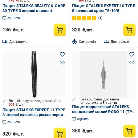
176.70
₴/шт.
304
₴/шт.
Пінцет STALEKS BEAUTY & CARE
Пінцет STALEKS EXPERT 10 TYPE
30 TYPE 3 широкі скошені
5 точковий хром TE-10/5
кромки хром TBC-30/3
оцінити
1
186
320
₴/шт.
₴/шт.
Доставимо
Cамовивіз
Доставимо
Безкоштовна доставка
До -10% з суперкредиткою Visa Вигода
в поштомати Епіцентр
304
₴/шт.
Пінцет подологічний STALEKS
Пінцет STALEKS EXPERT 11 TYPE
осколковий малий PODO 11 (TP-
3 широкі скошені кромки чорний
11)
оцінити
TE-11/3b
оцінити
350
₴/шт.
320
₴/шт.