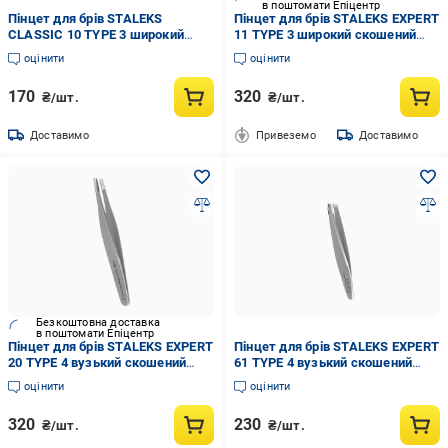
в поштомати Епіцентр
Пінцет для брів STALEKS
Пінцет для брів STALEKS EXPERT
CLASSIC 10 TYPE 3 широкий
11 TYPE 3 широкий скошений
скошений (TC-10/3)
Червоний (TE-11/3r)
оцінити
оцінити
170
320
₴/шт.
₴/шт.
Доставимо
Привеземо
Доставимо
Безкоштовна доставка
в поштомати Епіцентр
Пінцет для брів STALEKS EXPERT
Пінцет для брів STALEKS EXPERT
20 TYPE 4 вузький скошений
61 TYPE 4 вузький скошений
(TE-20/4)
(TE-61/4)
оцінити
оцінити
320
230
₴/шт.
₴/шт.