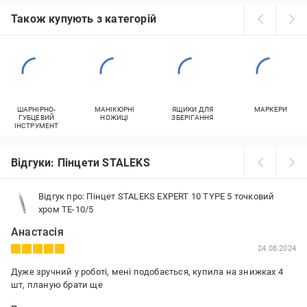
Також купують з категорій
ШАРНІРНО-
МАНІКЮРНІ
ЯЩИКИ ДЛЯ
МАРКЕРИ
ГУБЦЕВИЙ
НОЖИЦІ
ЗБЕРІГАННЯ
ІНСТРУМЕНТ
Відгуки: Пінцети STALEKS
Відгук про: Пінцет STALEKS EXPERT 10 TYPE 5 точковий
хром TE-10/5
Анастасія
24.08.2024
Дуже зручний у роботі, мені подобається, купила на знижках 4
шт, планую брати ще