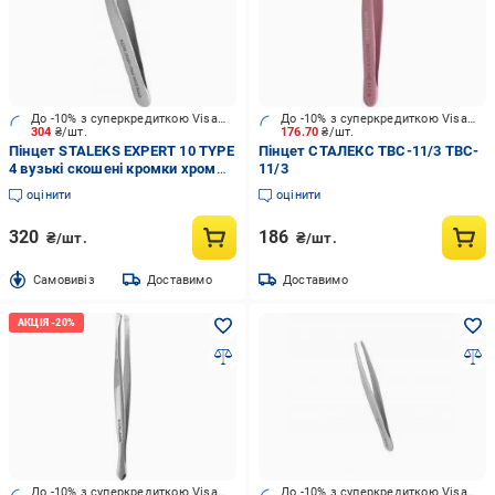
До -10% з суперкредиткою Visa Вигода
До -10% з суперкредиткою Visa Вигода
304
₴/шт.
176.70
₴/шт.
Пінцет STALEKS EXPERT 10 TYPE
Пінцет СТАЛЕКС TBC-11/3 TBC-
4 вузькі скошені кромки хром
11/3
TE-10/4
оцінити
оцінити
320
186
₴/шт.
₴/шт.
Cамовивіз
Доставимо
Доставимо
До -10% з суперкредиткою Visa Вигода
До -10% з суперкредиткою Visa Вигода