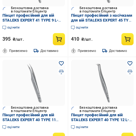
Безкоштовна доставка
Безкоштовна доставка
в поштомати Епіцентр
в поштомати Епіцентр
Пінцет професійний для вій
Пінцет професійний з насічками
STALEKS EXPERT 41 TYPE 9 L-
для вій STALEKS EXPERT 45 TYPE
образний 35' (TE-41/9)
1 вигнутий (TE-45/1)
оцінити
оцінити
395
410
₴/шт.
₴/шт.
Привеземо
Доставимо
Привеземо
Доставимо
Безкоштовна доставка
Безкоштовна доставка
в поштомати Епіцентр
в поштомати Епіцентр
Пінцет професійний для вій
Пінцет професійний для вій
STALEKS EXPERT 40 TYPE 11
STALEKS EXPERT 40 TYPE 12 L-
вигнутий (TE-40/11)
образний, 65') (TE-40/12)
оцінити
оцінити