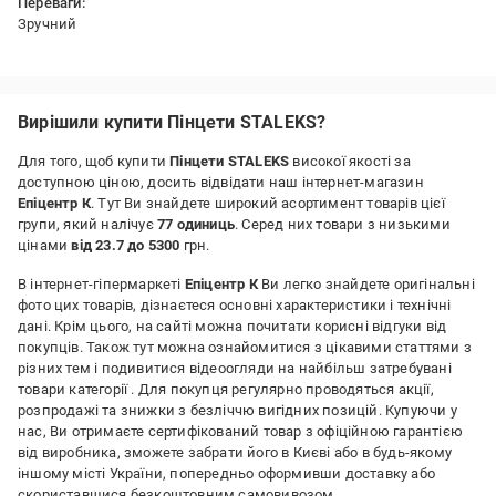
Переваги:
Зручний
Вирішили купити Пінцети STALEKS?
Для того, щоб купити
Пінцети STALEKS
високої якості за
доступною ціною, досить відвідати наш інтернет-магазин
Епіцентр К
. Тут Ви знайдете широкий асортимент товарів цієї
групи, який налічує
77 одиниць
. Серед них товари з низькими
цінами
від 23.7 до 5300
грн.
В інтернет-гіпермаркеті
Епіцентр К
Ви легко знайдете оригінальні
фото цих товарів, дізнаєтеся основні характеристики і технічні
дані. Крім цього, на сайті можна почитати корисні відгуки від
покупців. Також тут можна ознайомитися з цікавими статтями з
різних тем і подивитися відеоогляди на найбільш затребувані
товари категорії
. Для покупця регулярно проводяться акції,
розпродажі та знижки з безліччю вигідних позицій. Купуючи у
нас, Ви отримаєте сертифікований товар з офіційною гарантією
від виробника, зможете забрати його в Києві або в будь-якому
іншому місті України, попередньо оформивши доставку або
скориставшися безкоштовним самовивозом.