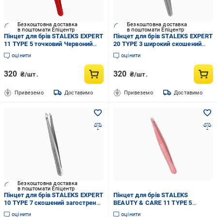
Безкоштовна доставка
Безкоштовна доставка
в поштомати Епіцентр
в поштомати Епіцентр
Пінцет для брів STALEKS EXPERT
Пінцет для брів STALEKS EXPERT
11 TYPE 5 точковий Червоний
20 TYPE 3 широкий скошений
(TE-11/5r)
(TE-20/3)
оцінити
оцінити
320
320
₴/шт.
₴/шт.
Привеземо
Доставимо
Привеземо
Доставимо
Безкоштовна доставка
в поштомати Епіцентр
Пінцет для брів STALEKS EXPERT
Пінцет для брів STALEKS
10 TYPE 7 скошений загострений
BEAUTY & CARE 11 TYPE 5
(TE-10/7)
точковий (TBC-11/5)
оцінити
оцінити