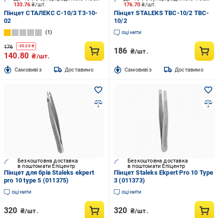
133.76
₴/шт.
176.70
₴/шт.
Пінцет СТАЛЕКС C-10/3 T3-10-
Пінцет STALEKS TBC-10/2 TBC-
02
10/2
1
оцінити
176
-
35.20
₴
186
₴/шт.
140.80
₴/шт.
Cамовивіз
Доставимо
Cамовивіз
Доставимо
Безкоштовна доставка
Безкоштовна доставка
в поштомати Епіцентр
в поштомати Епіцентр
Пінцет для брів Staleks ekpert
Пінцет Staleks Ekpert Pro 10 Type
pro 10 type 5 (011375)
3 (011373)
оцінити
оцінити
320
320
₴/шт.
₴/шт.