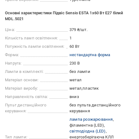
Основні характеристики Підвіс Sensio ESTA 1x60 Вт E27 білий
MDL.5021
Ціна:
379 ₴/шт.
Кількість ламп освітлення:
1
Потужність лампи освітлення:
60 Вт
Форма:
нестандартна форма
Напруга:
230 В
Лампи в комплекті:
без лампи
Матеріал основи:
метал
Матеріал виробу:
метал
пластик
Направленість світла:
вниз
Пульт дистанційного
без пульта дистанційного
керування:
керування
лампа розжарювання
філаментна (LED)
світлодіодна (LED)
Тип лампи:
енергозберігаюча КЛЛ