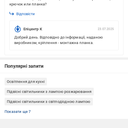
крючок или планка?
Відповісти
Епіцентр К
23.07.2025
Добрий день. Відповідно до інформації, наданою
виробником, кріплення - монтажна планка.
Популярні запити
Освітлення для кухні
Підвісні світильники з лампою розжарювання
Підвісні світильники з світлодіодною лампою
Підвісні світильники нестандартна форма
Підвісні світильники для вітальні
Підвісні світильники для кухні
Підвісні світильники для передпокою
Підвісні світильники для спальні
Недорогі підвісні світильники для кухні
Підвісні світильники Sensio
Показати ще 7