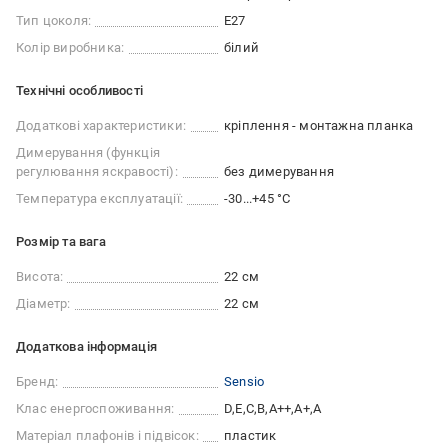
Тип цоколя:
E27
Колір виробника:
білий
Технічні особливості
Додаткові характеристики:
кріплення - монтажна планка
Димерування (функція
регулювання яскравості):
без димерування
Температура експлуатації:
-30...+45 °C
Розмір та вага
Висота:
22 см
Діаметр:
22 см
Додаткова інформація
Бренд:
Sensio
Клас енергоспоживання:
D
E
C
B
A++
A+
A
Матеріал плафонів і підвісок:
пластик