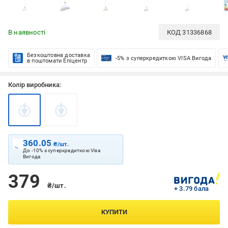
В наявності
КОД
31336868
Безкоштовна доставка
-5% з суперкредиткою VISA Вигода
в поштомати Епіцентр
Колір виробника:
360.05
₴/шт.
До -10% з суперкредиткою Visa
Вигода
379
₴/шт.
+ 3.79 бала
КУПИТИ