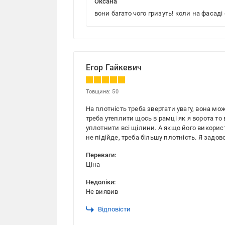
Оксана
вони багато чого гризуть! коли на фасаді 
Егор Гайкевич
Товщина: 50
На плотність треба звертати увагу, вона може
треба утеплити щось в рамці як я ворота то
уплотнити всі щілини. А якщо його викорис
не підійде, треба більшу плотність. Я задо
Переваги:
Ціна
Недоліки:
Не виявив
Відповісти