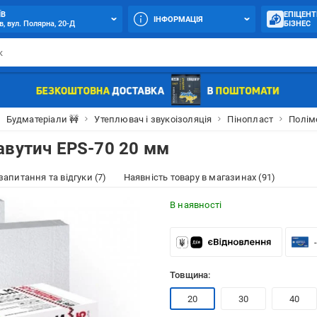
ЇВ
ЕПІЦЕНТ
ІНФОРМАЦІЯ
в, вул. Полярна, 20-Д
БІЗНЕС
Будматеріали 🚧
Утеплювач і звукоізоляція
Пінопласт
Полім
авутич EPS-70 20 мм
 запитання та відгуки (7)
Наявність товару в магазинах (91)
В наявності
Товщина:
20
30
40