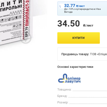
32.77
₴/лист
До -10% з суперкредиткою Visa
Вигода
34.50
₴/лист
КУПИТИ
Продавець товару:
ТОВ «Епіце
Основні характеристики
Товщина:
Бренд:
Розмір: