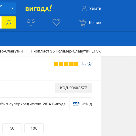
Р
Увійти
Кошик
ер-Славутич
Пінопласт 35 Полімер-Славутич EPS-70 20 мм
2
КОД
90603577
-5% з суперкредиткою VISA Вигода
-5% для бізнесу з VISA
50
100