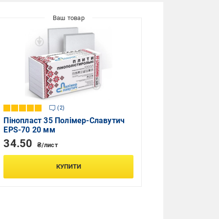
2
Пінопласт 35 Полімер-Славутич
EPS-70 20 мм
34.50
₴/лист
КУПИТИ