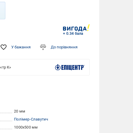
+ 0.34 бала
У бажання
До порівняння
нтр К»
20 мм
Полімер-Славутич
1000x500 мм