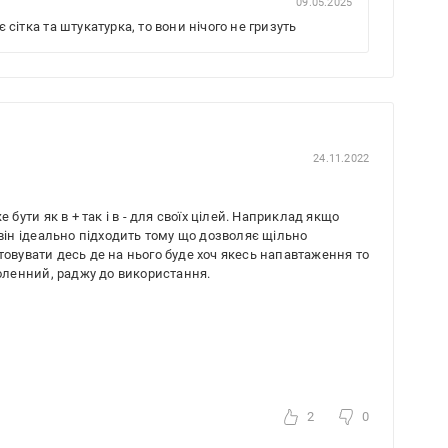
09.05.2025
є сітка та штукатурка, то вони нічого не гризуть
24.11.2022
 бути як в + так і в - для своїх цілей. Наприклад якщо
 він ідеально підходить тому що дозволяє щільно
товувати десь де на нього буде хоч якесь напавтаження то
воленний, раджу до використання.
2
0