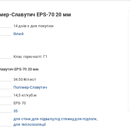
імер-Славутич EPS-70 20 мм
14 днів з дня покупки
білий
Клас горючості: Г1
лавутич EPS-70 20 мм
34.50 ₴/лист
Полімер-Славутич
14,5 кг/куб.м
EPS-70
35
для стіни
для підвалу
під стяжку
для підлоги
для теплоізоляції