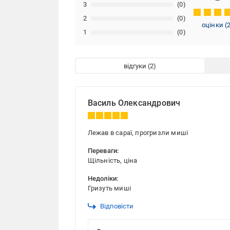
3
(0)
2
(0)
оцінки
(
1
(0)
відгуки
Василь Олександрович
Лежав в сараї, прогризли миші
Переваги:
Щільність, ціна
Недоліки:
Гризуть миші
Відповісти