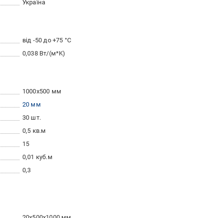
Україна
від -50 до +75 °С
0,038 Вт/(м*K)
1000x500 мм
20 мм
30 шт.
0,5 кв.м
15
0,01 куб.м
0,3
20x500x1000 мм