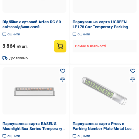
Відбійник кутовий Arfen RG 80
Паркувальна карта UGREEN
світловідбиваючий
LP178 Car Temporary Parking
паркувальний (17827997)
Card Dual Numbers UGR-60326
оцінити
оцінити
(34602218)
3 864
₴/шт.
Немає в наявності
Доставимо
Паркувальна карта BASEUS
Паркувальна карта Proove
Moonlight Box Series Temporary
Parking Number Plate Metal Lock
Parking Number Plate Silver
Silver
оцінити
оцінити
(34645854)