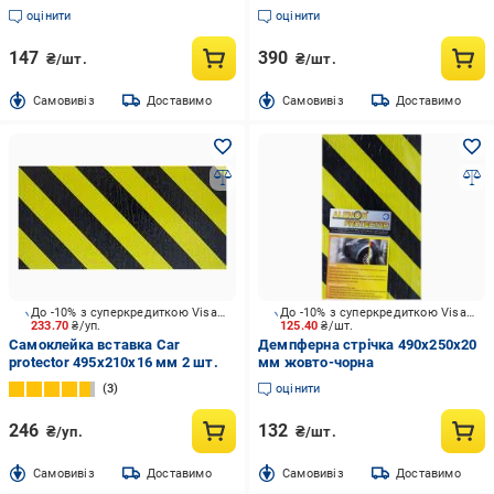
оцінити
оцінити
147
390
₴/шт.
₴/шт.
Cамовивіз
Доставимо
Cамовивіз
Доставимо
До -10% з суперкредиткою Visa Вигода
До -10% з суперкредиткою Visa Вигода
233.70
₴/уп.
125.40
₴/шт.
Самоклейка вставка Car
Демпферна стрічка 490x250x20
protector 495x210x16 мм 2 шт.
мм жовто-чорна
3
оцінити
246
132
₴/уп.
₴/шт.
Cамовивіз
Доставимо
Cамовивіз
Доставимо