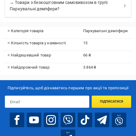
→ Товари з безкоштовним самовивозом в групі
Паркувальні демпфери?
⭐ Категорія товарів
Паркувальні демпфери
⭐ Кількість товарів у наявності
15
⭐ Найдешевший товар
66 ₴
⭐ Найдорожчий товар
3 864 ₴
Підписуйтесь, щоб дізнаватись першим про акції та пропозиції
ПІДПИСАТИСЯ
bot
bot