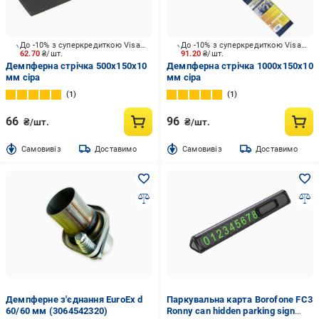
До -10% з суперкредиткою Visa Вигода
До -10% з суперкредиткою Visa Вигода
62.70
₴/шт.
91.20
₴/шт.
Демпферна стрічка 500x150x10
Демпферна стрічка 1000x150x10
мм сіра
мм сіра
1
1
66
96
₴/шт.
₴/шт.
Cамовивіз
Доставимо
Cамовивіз
Доставимо
Демпферне з'єднання EuroEx d
Паркувальна карта Borofone FC3
60/60 мм (3064542320)
Ronny can hidden parking sign