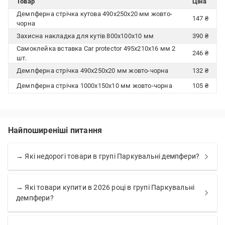
Товар
Ціна
Демпферна стрічка кутова 490x250x20 мм жовто-
147 ₴
чорна
Захисна накладка для кутів 800х100х10 мм
390 ₴
Самоклейка вставка Car protector 495x210x16 мм 2
246 ₴
шт.
Демпферна стрічка 490x250x20 мм жовто-чорна
132 ₴
Демпферна стрічка 1000x150x10 мм жовто-чорна
105 ₴
Найпоширеніші питання
→ Які недорогі товари в групі Паркувальні демпфери?
→ Які товари купити в 2026 році в групі Паркувальні
демпфери?