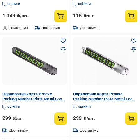
Black/Grey (35226875)
оцінити
оцінити
1 043
118
₴/шт.
₴/шт.
Привеземо
Доставимо
Доставимо
Парковочна карта Proove
Парковочна карта Proove
Parking Number Plate Metal Lock
Parking Number Plate Metal Lock
Dark Gray
Silver
оцінити
оцінити
299
299
₴/шт.
₴/шт.
Доставимо
Доставимо