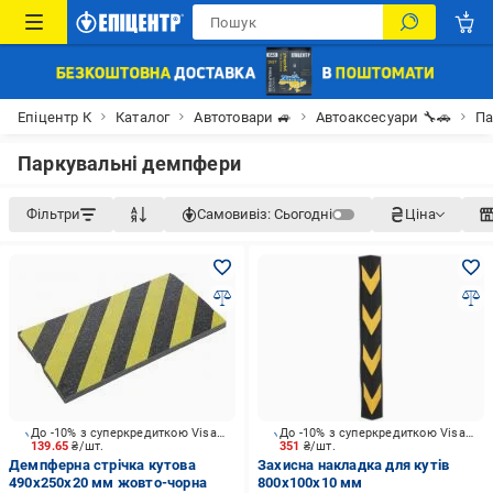
Епіцентр К
Каталог
Автотовари 🚙
Автоаксесуари 🔧🚗
Па
Паркувальні демпфери
Фільтри
Самовивіз:
Сьогодні
Ціна
До -10% з суперкредиткою Visa Вигода
До -10% з суперкредиткою Visa Вигода
139.65
₴/шт.
351
₴/шт.
Демпферна стрічка кутова
Захисна накладка для кутів
490x250x20 мм жовто-чорна
800х100х10 мм