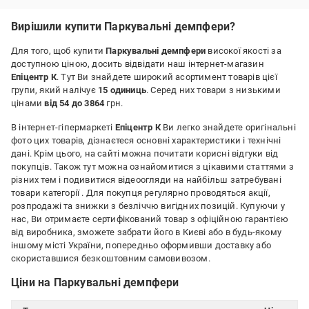
Вирішили купити Паркувальні демпфери?
Для того, щоб купити
Паркувальні демпфери
високої якості за
доступною ціною, досить відвідати наш інтернет-магазин
Епіцентр К
. Тут Ви знайдете широкий асортимент товарів цієї
групи, який налічує
15 одиниць
. Серед них товари з низькими
цінами
від 54 до 3864
грн.
В інтернет-гіпермаркеті
Епіцентр К
Ви легко знайдете оригінальні
фото цих товарів, дізнаєтеся основні характеристики і технічні
дані. Крім цього, на сайті можна почитати корисні відгуки від
покупців. Також тут можна ознайомитися з цікавими статтями з
різних тем і подивитися відеоогляди на найбільш затребувані
товари категорії
. Для покупця регулярно проводяться акції,
розпродажі та знижки з безліччю вигідних позицій. Купуючи у
нас, Ви отримаєте сертифікований товар з офіційною гарантією
від виробника, зможете забрати його в Києві або в будь-якому
іншому місті України, попередньо оформивши доставку або
скориставшися безкоштовним самовивозом.
Ціни на Паркувальні демпфери