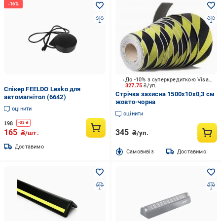
До -10% з суперкредиткою Visa Вигода
327.75
₴/уп.
Спікер FEELDO Lesko для
Стрічка захисна 1500х10x0,3 см
автомагнітол (6642)
жовто-чорна
оцінити
оцінити
198
-
33
₴
165
345
₴/шт.
₴/уп.
Доставимо
Cамовивіз
Доставимо