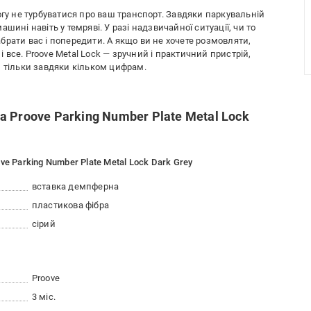
гу не турбуватися про ваш транспорт. Завдяки паркувальній
шині навіть у темряві. У разі надзвичайної ситуації, чи то
рати вас і попередити. А якщо ви не хочете розмовляти,
все. Proove Metal Lock — зручний і практичний пристрій,
и тільки завдяки кільком цифрам.
 Proove Parking Number Plate Metal Lock
e Parking Number Plate Metal Lock Dark Grey
вставка демпферна
пластикова фібра
сірий
Proove
3 міс.