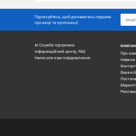
Підписуйтесь, щоб дізнаватись першим
про акції та пропозиції
АІ Служба підтримки
КОМПАН
Інформаційний центр, FAQ
Про ко
Написати нам повідомлення
Новини
Контак
Вакансі
Постач
Маркет
Реклам