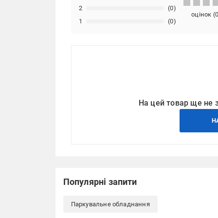
2
(0)
оцінок
(
1
(0)
На цей товар ще не 
Н
Популярні запити
Паркувальне обладнання