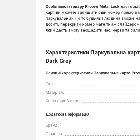
Особливості товару Proove Metal Lock
дасть змо
карті ви можете залишити свій номер прямо в ма
паркувальник, чи то будь-яка людина зможе наб
досить перекрити номер магнітним слайдером і 
який дасть змогу заощадити час, нерви та сил
Характеристики Паркувальна карта
Dark Grey
Основні характеристики Паркувальна карта Proov
Тип:
Матеріал:
Колір виробника:
Додаткова інформація
Бренд:
Гарантія: