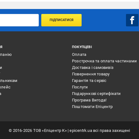
ПІДПИСАТИСЯ
ІЯ
ПОКУПЦЕВІ
мпанію
Оплата
Розстрочка та оплата частинами
ти
Доставка і самовивіз
ї
Повернення товару
альникам
Гарантія та сервіс
плейс
Послуги
а
Подарункові сертифікати
Програма Вигода!
Поштомати Епіцентр
©
2016
-2026
ТОВ «Епіцентр К»
| epicentrk.ua всі права захищені