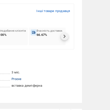
Інші товари продавця
Вподобання клієнтів
Вчасність доставок
100%
66.67%
3 міс.
Proove
вставка демпферна