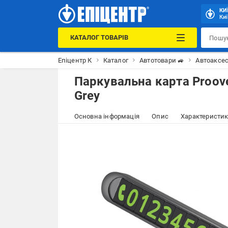
КИ
Киї
КАТАЛОГ ТОВАРІВ
Епіцентр К
Каталог
Автотовари 🚙
Автоаксес
Паркувальна карта Proove
Grey
Основна інформація
Опис
Характеристи