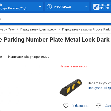
ЇВ
ЕПІЦЕНТ
ІНФОРМАЦІЯ
в, вул. Полярна, 20-Д
БІЗНЕС
уари 🔧🚗
Паркувальні демпфери
Паркувальна карта Proove Parki
 Parking Number Plate Metal Lock Dark
ки
Написати відгук про товар
Немає в наявності
Переглянути сх
Паркувальні 
У бажання
До 