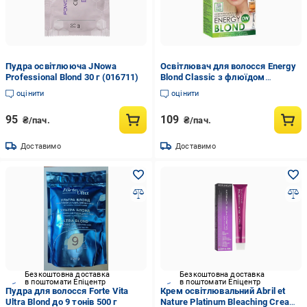
Пудра освітлююча JNowa
Освітлювач для волосся Energy
Professional Blond 30 г (016711)
Blond Classic з флюїдом
(083084)
оцінити
оцінити
95
109
₴/пач.
₴/пач.
Доставимо
Доставимо
Безкоштовна доставка
Безкоштовна доставка
в поштомати Епіцентр
в поштомати Епіцентр
Пудра для волосся Forte Vita
Крем освітлювальний Abril et
Ultra Blond до 9 тонів 500 г
Nature Platinum Bleaching Cream