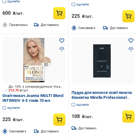
оцінити
оцінити
600
₴/шт.
225
₴/шт.
Привеземо
Доставимо
Cамовивіз
Доставимо
До -10% з суперкредиткою Visa Вигода
213.75
₴/шт.
Пудра для волосся освітлююча
Освітлювач Joanna MULTI Blond
блакитна Mirella Professional
INTENSIV 4-5 тонів 70 мл
Bleach Powder Blue саше 30 мл
оцінити
оцінити
108
₴/шт.
225
₴/шт.
Доставимо
Cамовивіз
Доставимо