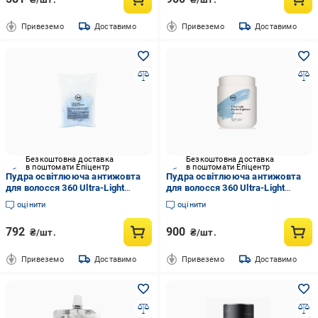
Привеземо
Доставимо
Привеземо
Доставимо
Безкоштовна доставка
Безкоштовна доставка
в поштомати Епіцентр
в поштомати Епіцентр
Пудра освітлююча антижовта
Пудра освітлююча антижовта
для волосся 360 Ultra-Light
для волосся 360 Ultra-Light
Powder Lightener пакет 500 мл
Powder Lightener 500 мл
оцінити
оцінити
792
900
₴/шт.
₴/шт.
Привеземо
Доставимо
Привеземо
Доставимо