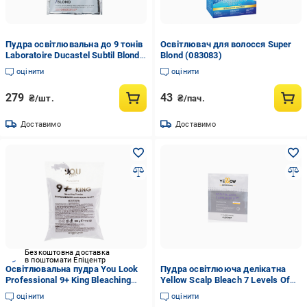
Пудра освітлювальна до 9 тонів
Освітлювач для волосся Super
Laboratoire Ducastel Subtil Blond
Blond (083083)
High Performance Lightening
оцінити
оцінити
Powder 9 Tones Plex 100 г
279
43
₴/шт.
₴/пач.
Доставимо
Доставимо
Безкоштовна доставка
в поштомати Епіцентр
Освітлювальна пудра You Look
Пудра освітлююча делікатна
Professional 9+ King Bleaching
Yellow Scalp Bleach 7 Levels Of
Powder до 9 тонів 500 г
Lift 50 г
оцінити
оцінити