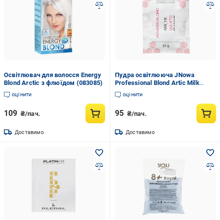
Освітлювач для волосся Energy
Пудра освітлююча JNowa
Blond Arctic з флюїдом (083085)
Professional Blond Artic Milk
protein 30 г (016712)
оцінити
оцінити
109
95
₴/пач.
₴/пач.
Доставимо
Доставимо