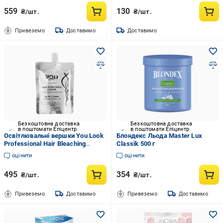
559
130
₴/шт.
₴/шт.
Привеземо
Доставимо
Доставимо
Безкоштовна доставка
Безкоштовна доставка
в поштомати Епіцентр
в поштомати Епіцентр
Освітлювальні вершки You Look
Блондекс Льода Master Lux
Professional Hair Bleaching
Classik 500 г
Cream 250 г
оцінити
оцінити
495
354
₴/шт.
₴/шт.
Привеземо
Доставимо
Привеземо
Доставимо