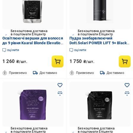
Безкоштовна доставка
Безкоштовна доставка
в поштомати Епіцентр
в поштомати Епіцентр
Освітлюючі вершки для волосся
Пудра знебарвлюючий
до 9 рiвня Kaaral Blonde Elevation
Dott.Solari POWER LIFT 9+ Black
Charcoal Black Cream Lightener
Diamond 500 г
оцінити
оцінити
250 мл
1 260
1 750
₴/шт.
₴/шт.
Привеземо
Доставимо
Привеземо
Доставимо
Безкоштовна доставка
Безкоштовна доставка
в поштомати Епіцентр
в поштомати Епіцентр