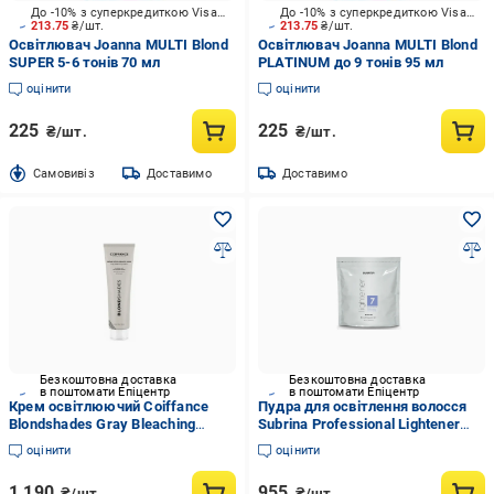
До -10% з суперкредиткою Visa Вигода
До -10% з суперкредиткою Visa Вигода
213.75
₴/шт.
213.75
₴/шт.
Освітлювач Joanna MULTI Blond
Освітлювач Joanna MULTI Blond
SUPER 5-6 тонів 70 мл
PLATINUM до 9 тонів 95 мл
оцінити
оцінити
225
225
₴/шт.
₴/шт.
Cамовивіз
Доставимо
Доставимо
Безкоштовна доставка
Безкоштовна доставка
в поштомати Епіцентр
в поштомати Епіцентр
Крем освітлюючий Coiffance
Пудра для освітлення волосся
Blondshades Gray Bleaching
Subrina Professional Lightener
Cream 300 мл
Master пакет 500 г
оцінити
оцінити
1 190
955
₴/шт.
₴/шт.