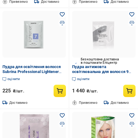
Привеземо
Доставимо
Привеземо
Доставимо
Безкоштовна доставка
в поштомати Епіцентр
Пудра для освітлення волосся
Пудра антижовта
Subrina Professional Lightener
освітлювальна для волосся 9
Master саше 50 г
рівнів 360 Hair Professional Black
оцінити
оцінити
Charcoal Powder Lightener 500
мл
225
1 440
₴/шт.
₴/шт.
Доставимо
Привеземо
Доставимо