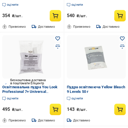
60 мл (0384)
оцінити
оцінити
354
540
₴/шт.
₴/шт.
Привеземо
Доставимо
Привеземо
Доставимо
Безкоштовна доставка
в поштомати Епіцентр
Освітлювальна пудра You Look
Пудра освітлююча Yellow Bleach
Professional 7+ Universal
9 Levels 50 г
Bleaching Powder до 7 тонів 500 г
оцінити
оцінити
495
143
₴/шт.
₴/шт.
Привеземо
Доставимо
Доставимо