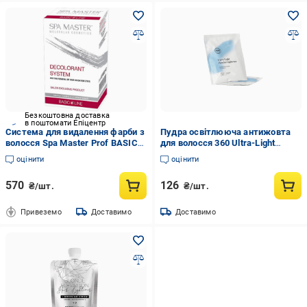
Безкоштовна доставка
в поштомати Епіцентр
Система для видалення фарби з
Пудра освітлююча антижовта
волосся Spa Master Prof BASIC
для волосся 360 Ultra-Light
LINE 154 SM 110+110 мл
Powder Lightener саше 30 мл
оцінити
оцінити
570
126
₴/шт.
₴/шт.
Привеземо
Доставимо
Доставимо