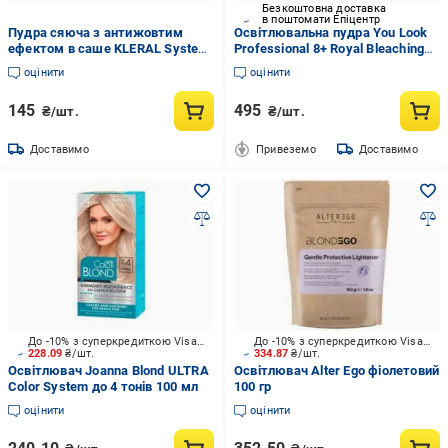
Безкоштовна доставка
в поштомати Епіцентр
Пудра cяюча з антижовтим
Освітлювальна пудра You Look
ефектом в саше KLERAL System
Professional 8+ Royal Bleaching
Platinker 20 г
Powder до 8 тонів 500 г
оцінити
оцінити
145
495
₴/шт.
₴/шт.
Доставимо
Привеземо
Доставимо
До -10% з суперкредиткою Visa Вигода
До -10% з суперкредиткою Visa Вигода
228.09
₴/шт.
334.87
₴/шт.
Освітлювач Joanna Blond ULTRA
Освітлювач Alter Ego фіолетовий
Color System до 4 тонів 100 мл
100 гр
оцінити
оцінити