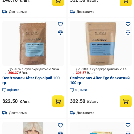
240.10
352.50
₴/шт.
₴/шт.
Доставимо
Доставимо
До -10% з суперкредиткою Visa Вигода
До -10% з суперкредиткою Visa Вигода
306.37
₴/шт.
306.37
₴/шт.
Освітлювач Alter Ego сірий 100
Освітлювач Alter Ego блакитний
гр
100 гр
оцінити
оцінити
322.50
322.50
₴/шт.
₴/шт.
Доставимо
Доставимо