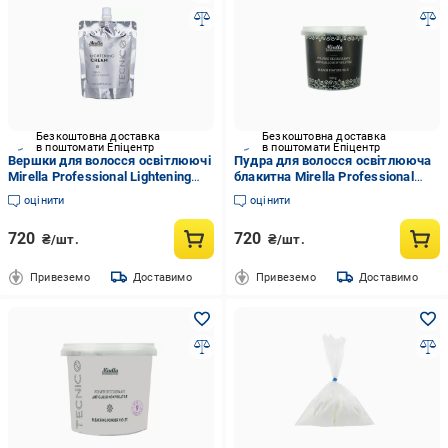
Безкоштовна доставка
Безкоштовна доставка
в поштомати Епіцентр
в поштомати Епіцентр
Вершки для волосся освітлюючі
Пудра для волосся освітлююча
Mirella Professional Lightening
блакитна Mirella Professional
Cream 250 мл
Bleach Powder Blue 500 мл
оцінити
оцінити
720
720
₴/шт.
₴/шт.
Привеземо
Доставимо
Привеземо
Доставимо