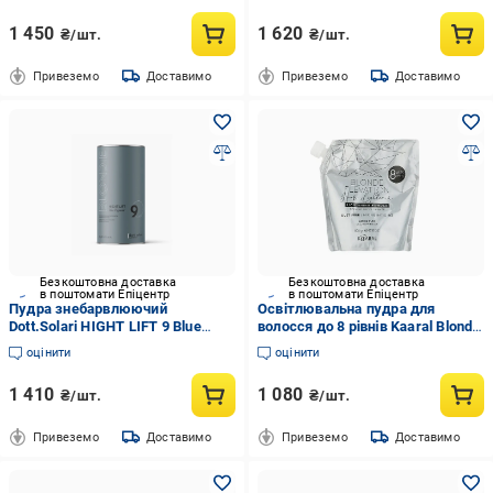
1 450
1 620
₴/шт.
₴/шт.
Привеземо
Доставимо
Привеземо
Доставимо
Безкоштовна доставка
Безкоштовна доставка
в поштомати Епіцентр
в поштомати Епіцентр
Пудра знебарвлюючий
Освітлювальна пудра для
Dott.Solari HIGHT LIFT 9 Blue
волосся до 8 рівнів Kaaral Blonde
Pigment 500 г
Elevation Hair Lightening Powder
оцінити
оцінити
500 г
1 410
1 080
₴/шт.
₴/шт.
Привеземо
Доставимо
Привеземо
Доставимо