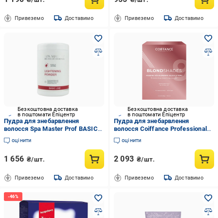
Привеземо
Доставимо
Привеземо
Доставимо
Безкоштовна доставка
Безкоштовна доставка
в поштомати Епіцентр
в поштомати Епіцентр
Пудра для знебарвлення
Пудра для знебарвлення
волосся Spa Master Prof BASIC
волосся Coiffance Professional
LINE 163 SM 900 мл
Blondshades 9 Levels Blue
оцінити
оцінити
Bleaching Powder 500 г
1 656
2 093
₴/шт.
₴/шт.
Привеземо
Доставимо
Привеземо
Доставимо