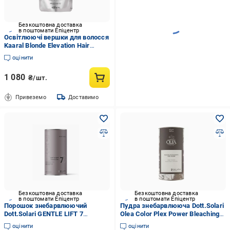
Безкоштовна доставка
в поштомати Епіцентр
Освітлюючі вершки для волосся
Kaaral Blonde Elevation Hair
Lightener Cream 250 мл
оцінити
1 080
₴/шт.
Привеземо
Доставимо
Безкоштовна доставка
Безкоштовна доставка
в поштомати Епіцентр
в поштомати Епіцентр
Порошок знебарвлюючий
Пудра знебарвлююча Dott.Solari
Dott.Solari GENTLE LIFT 7
Olea Color Plex Power Bleaching
Ammonia Free 500 г
Powder 500 г
оцінити
оцінити