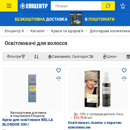
Епіцентр К
Каталог
Краса та здоров'я
Доглядова косметика
Освітлювачі для волосся
Фільтри
Самовивіз:
Сьогодні
Ціна
Безкоштовна доставка
До -10% з суперкредиткою Visa Вигода
в поштомати Епіцентр
213.75
₴/шт.
Крем для освітлення WELLA
Освітлювач Joanna з кератин
BLONDOR 200 г
комплексом