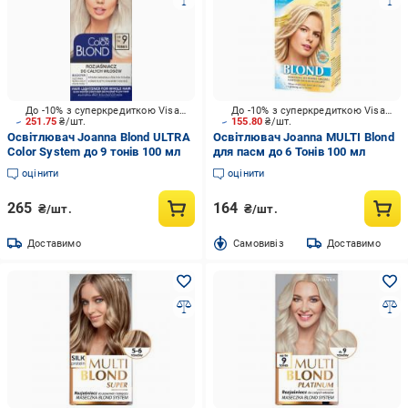
До -10% з суперкредиткою Visa Вигода
До -10% з суперкредиткою Visa Вигода
251.75
₴/шт.
155.80
₴/шт.
Освітлювач Joanna Blond ULTRA
Освітлювач Joanna MULTI Blond
Color System до 9 тонів 100 мл
для пасм до 6 Тонів 100 мл
оцінити
оцінити
265
164
₴/шт.
₴/шт.
Доставимо
Cамовивіз
Доставимо