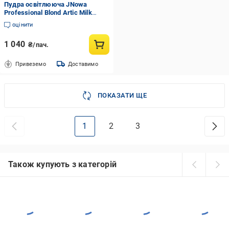
Пудра освітлююча JNowa
Professional Blond Artic Milk
protein 800 г (097034)
оцінити
1 040
₴/пач.
Привеземо
Доставимо
ПОКАЗАТИ ЩЕ
1
2
3
Також купують з категорій