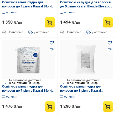
Освітлювальна пудра для
Освітлююча пудра для волосся
волосся до 9 рівнів Kaaral Blonde
до 9 рівня Kaaral Blonde Elevation
Elevation Yellow Out Extreme Lift
Charcoal Black Powder Lightener
оцінити
оцінити
Powder 500 г
500 г
1 350
1 494
₴/шт.
₴/шт.
Привеземо
Доставимо
Привеземо
Доставимо
Безкоштовна доставка
Безкоштовна доставка
в поштомати Епіцентр
в поштомати Епіцентр
Освітлювальна пудра для
Освітлювальна пудра для
волосся до 7 рівнів Kaaral Blonde
волосся до 8 рівнів Kaaral
Elevation Regular Lightener
Maraes Lightener Powder 400 г
оцінити
оцінити
Powder 500 г
1 476
1 290
₴/шт.
₴/шт.