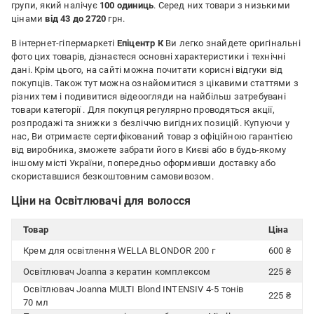
групи, який налічує
100 одиниць
. Серед них товари з низькими
цінами
від 43 до 2720
грн.
В інтернет-гіпермаркеті
Епіцентр К
Ви легко знайдете оригінальні
фото цих товарів, дізнаєтеся основні характеристики і технічні
дані. Крім цього, на сайті можна почитати корисні відгуки від
покупців. Також тут можна ознайомитися з цікавими статтями з
різних тем і подивитися відеоогляди на найбільш затребувані
товари категорії
. Для покупця регулярно проводяться акції,
розпродажі та знижки з безліччю вигідних позицій. Купуючи у
нас, Ви отримаєте сертифікований товар з офіційною гарантією
від виробника, зможете забрати його в Києві або в будь-якому
іншому місті України, попередньо оформивши доставку або
скориставшися безкоштовним самовивозом.
Ціни на Освітлювачі для волосся
Товар
Ціна
Крем для освітлення WELLA BLONDOR 200 г
600 ₴
Освітлювач Joanna з кератин комплексом
225 ₴
Освітлювач Joanna MULTI Blond INTENSIV 4-5 тонів
225 ₴
70 мл