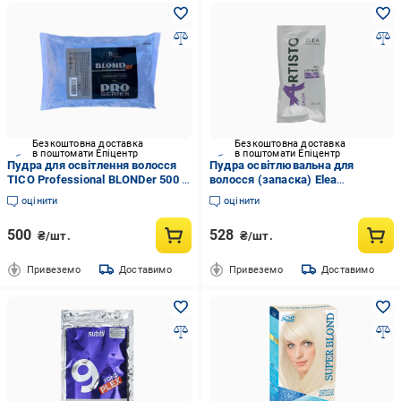
Безкоштовна доставка
Безкоштовна доставка
в поштомати Епіцентр
в поштомати Епіцентр
Пудра для освітлення волосся
Пудра освітлювальна для
TICO Professional BLONDer 500 г
волосся (запаска) Elea
(1811636930)
Professional Artisto Hair
оцінити
оцінити
Lightener Blond 250 г (00015)
500
528
₴/шт.
₴/шт.
Привеземо
Доставимо
Привеземо
Доставимо