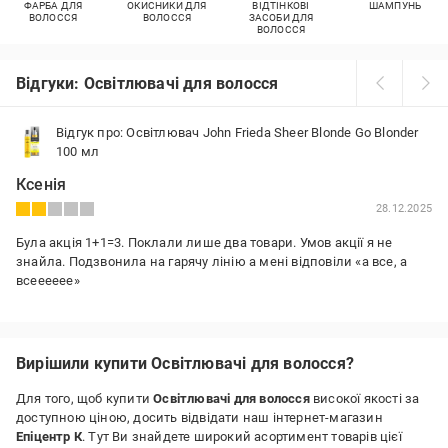
ФАРБА ДЛЯ
ОКИСНИКИ ДЛЯ
ВІДТІНКОВІ
ШАМПУНЬ
ВОЛОССЯ
ВОЛОССЯ
ЗАСОБИ ДЛЯ
ВОЛОССЯ
Відгуки: Освітлювачі для волосся
Відгук про: Освітлювач John Frieda Sheer Blonde Go Blonder
100 мл
Ксенія
28.12.2025
Була акція 1+1=3. Поклали лише два товари. Умов акції я не
знайла. Подзвонила на гарячу лінію а мені відповіли «а все, а
всееееее»
Вирішили купити Освітлювачі для волосся?
Для того, щоб купити
Освітлювачі для волосся
високої якості за
доступною ціною, досить відвідати наш інтернет-магазин
Епіцентр К
. Тут Ви знайдете широкий асортимент товарів цієї