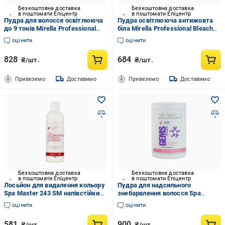
Безкоштовна доставка
Безкоштовна доставка
в поштомати Епіцентр
в поштомати Епіцентр
Пудра для волосся освітлююча
Пудра освітлююча антижовта
до 9 тонів Mirella Professional
біла Mirella Professional Bleach
Bleach Powder Violet 500 мл
Powder White 500 мл
оцінити
оцінити
828
684
₴/шт.
₴/шт.
Привеземо
Доставимо
Привеземо
Доставимо
Безкоштовна доставка
Безкоштовна доставка
в поштомати Епіцентр
в поштомати Епіцентр
Лосьйон для видалення кольору
Пудра для надсильного
Spa Master 243 SM напівстійких
знебарвлення волосся Spa
засобів для фарбування волосся
Master Prof BASIC LINE 235 SM
оцінити
оцінити
330 мл (9068)
500 мл (8986)
581
900
₴/шт.
₴/шт.