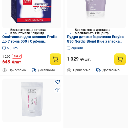
Безкоштовна доставка
Безкоштовна доставка
в поштомати Епіцентр
в поштомати Епіцентр
Освітлювач для волосся Profis
Пудра для знебарвлення Erayba
до 7 тонів 500 г Срібний
G30 Nordic Blond Blue запаска
(2527221490)
500 г
оцінити
оцінити
1 200
-
552
₴
1 029
₴/шт.
648
₴/шт.
Привеземо
Доставимо
Привеземо
Доставимо