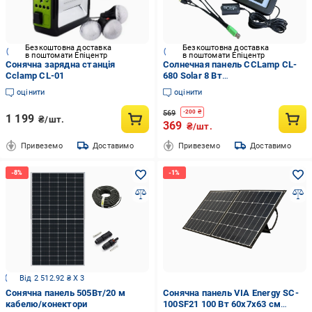
Безкоштовна доставка
Безкоштовна доставка
в поштомати Епіцентр
в поштомати Епіцентр
Сонячна зарядна станція
Солнечная панель CCLamp CL-
Cclamp CL-01
680 Solar 8 Вт
монокристалическая 27x19x2,5
оцінити
оцінити
см (8417)
569
-
200
₴
1 199
₴/шт.
369
₴/шт.
Привеземо
Доставимо
Привеземо
Доставимо
Від 2 512.92 ₴ X 3
Сонячна панель 505Вт/20 м
Сонячна панель VIA Energy SC-
кабелю/конектори
100SF21 100 Вт 60x7x63 см