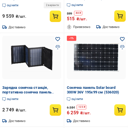
CS6W 550W Hiku 6 mono perc 550
оцінити
оцінити
2 варіанти
Вт
599
-
84
₴
9 559
₴/шт.
515
₴/шт.
Привеземо
Доставимо
Доставимо
Зарядна сонячна станція,
Сонячна панель Solar board
портативна сонячна панель
300W 36V 195х99 см (536020)
Choetech Sun Charging Station
оцінити
оцінити
22W, Black
6 384
-
125
₴
2 749
₴/шт.
6 259
₴/шт.
Доставимо
Доставимо