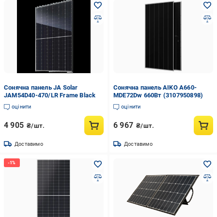
Сонячна панель JA Solar
Сонячна панель AIKO A660-
JAM54D40-470/LR Frame Black
MDE72Dw 660Вт (3107950898)
оцінити
оцінити
4 905
6 967
₴/шт.
₴/шт.
Доставимо
Доставимо