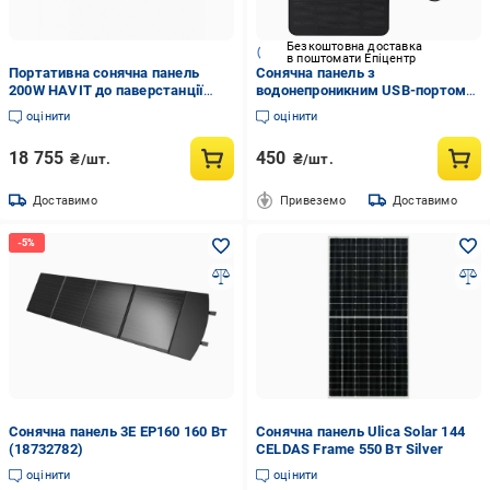
Безкоштовна доставка
в поштомати Епіцентр
Портативна сонячна панель
Сонячна панель з
200W HAVIT до паверстанції
водонепроникним USB-портом
J1000 PLUS
5V 5W
оцінити
оцінити
18 755
450
₴/шт.
₴/шт.
Доставимо
Привеземо
Доставимо
Сонячна панель 3E EP160 160 Вт
Сонячна панель Ulica Solar 144
(18732782)
CELDAS Frame 550 Вт Silver
оцінити
оцінити