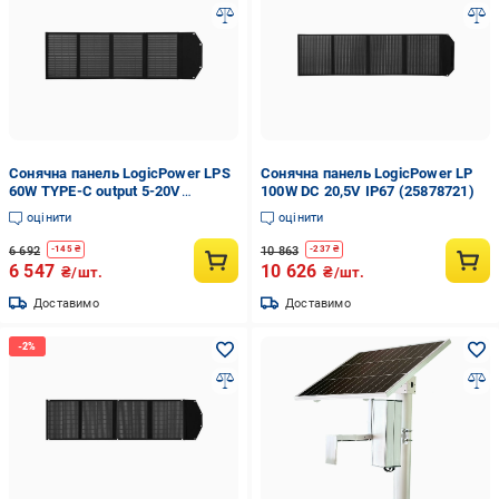
Сонячна панель LogicPower LPS
Сонячна панель LogicPower LP
60W TYPE-C output 5-20V
100W DC 20,5V IP67 (25878721)
(25878728)
оцінити
оцінити
6 692
10 863
-
145
₴
-
237
₴
6 547
10 626
₴/шт.
₴/шт.
Доставимо
Доставимо