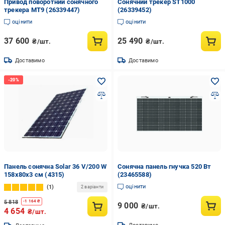
Привод поворотний сонячного
Сонячний трекер ST1000
трекера MT9 (26339447)
(26339452)
оцінити
оцінити
37 600
25 490
₴/шт.
₴/шт.
Доставимо
Доставимо
Панель сонячна Solar 36 V/200 W
Сонячна панель гнучка 520 Вт
158х80х3 см (4315)
(23465588)
оцінити
1
2 варіанти
5 818
-
1 164
₴
9 000
₴/шт.
4 654
₴/шт.