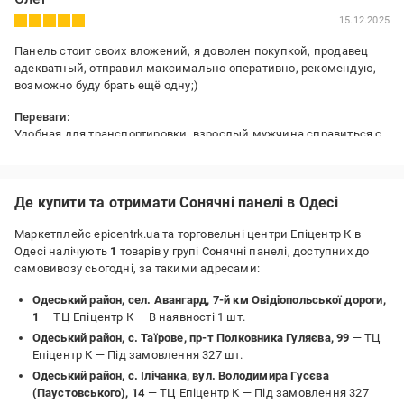
15.12.2025
Панель стоит своих вложений, я доволен покупкой, продавец
адекватный, отправил максимально оперативно, рекомендую,
возможно буду брать ещё одну;)
Переваги:
Удобная для транспортировки, взрослый мужчина справиться с
траспортиррвкой или же для установки в стационар, простая в
подключении, сбитая, нет люфтов, алюминиевая рамка
Недоліки:
Де купити та отримати Сонячні панелі в Одесі
Пока не выявил, vольты даёт, тестирую
Маркетплейс epicentrk.ua та торговельні центри Епіцентр К в
Одесі налічують
1
товарів у групі Сонячні панелі, доступних до
самовивозу сьогодні, за такими адресами:
Одеський район, сел. Авангард, 7-й км Овідіопольської дороги,
1
— ТЦ Епіцентр К —
В наявності 1 шт.
Одеський район, с. Таїрове, пр-т Полковника Гуляєва, 99
— ТЦ
Епіцентр К —
Під замовлення 327 шт.
Одеський район, с. Ілічанка, вул. Володимира Гусєва
(Паустовського), 14
— ТЦ Епіцентр К —
Під замовлення 327