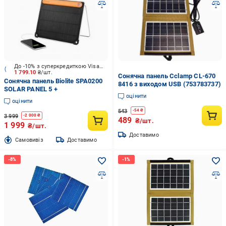
До -10% з суперкредиткою Visa Вигода
1 799.10
₴/шт.
Сонячна панель Cclamp CL-670
Сонячна панель Biolite SPA0200
8416 з виходом USB (753783737)
SOLAR PANEL 5 +
оцінити
оцінити
543
-
54
₴
3 999
-
2 000
₴
489
₴/шт.
1 999
₴/шт.
Доставимо
Cамовивіз
Доставимо