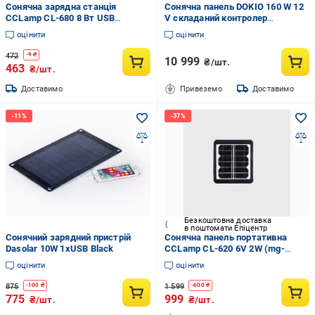
Сонячна зарядна станція
Сонячна панель DOKIO 160 W 12
CCLamp CL-680 8 Вт USB
V складаний контролер
(9614926)
вологозахист
оцінити
оцінити
472
-
9
₴
10 999
₴/шт.
463
₴/шт.
Доставимо
Привеземо
Доставимо
Безкоштовна доставка
в поштомати Епіцентр
Сонячний зарядний пристрій
Сонячна панель портативна
Dasolar 10W 1xUSB Black
CCLamp CL-620 6V 2W (mg-
01085)
оцінити
оцінити
875
1 599
-
100
₴
-
600
₴
775
999
₴/шт.
₴/шт.