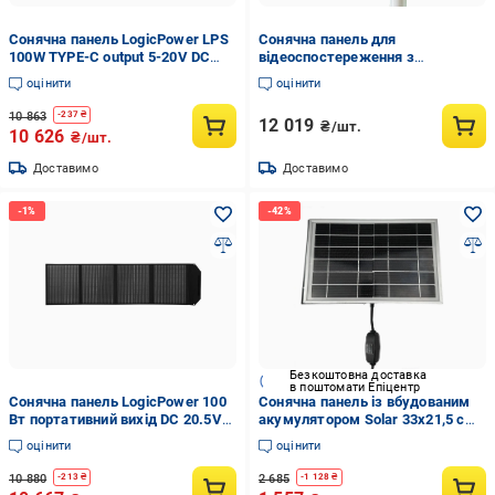
Сонячна панель LogicPower LPS
Сонячна панель для
100W TYPE-C output 5-20V DС
відеоспостереження з
IP67 (25878707)
акумулятором GreenVision
оцінити
оцінити
(26454063)
10 863
-
237
₴
12 019
₴/шт.
10 626
₴/шт.
Доставимо
Доставимо
Безкоштовна доставка
в поштомати Епіцентр
Сонячна панель LogicPower 100
Сонячна панель із вбудованим
Вт портативний вихід DC 20.5V
акумулятором Solar 33х21,5 см
вологозахист IP67 (624273)
12W 3V 6000 mAh для вуличних
оцінити
оцінити
гірлянд під патрон E27
10 880
2 685
-
213
₴
-
1 128
₴