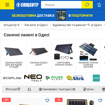
Епіцентр К
Каталог в Одесі
Будівництво та ремонт 🔨 в Одесі
Сонячні панелі в Одесі
СОНЯЧНІ ПАНЕЛІ
СОНЯЧНІ ПАНЕЛІ
ПОРТАТИВНІ
ПОЛІКРИСТАЛІЧНА
ДЛЯ ЗАРЯДНИХ
200 ВТ
СОНЯЧНІ ПАНЕЛІ
СОНЯЧНА
СТАНЦІЙ
БАТАРЕЯ
Фільтри
Самовивіз:
Сьогодні
Ціна