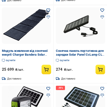
Доставимо
Доставимо
Модуль живлення від сонячної
Сонячна панель портативна для
енергії Charger Bandera Solar
зарядки Solar Panel CcLamp CL-
180L
980WP 8W 6V IP65 (2627)
оцінити
оцінити
25 699
274
₴/шт.
₴/шт.
Доставимо
Доставимо