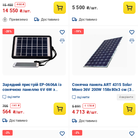
15 450
-
900
₴
5 500
₴/шт.
14 550
₴/шт.
Привеземо
Доставимо
Доставимо
Зарядний пристрій EP-0606A із
Сонячна панель ART 4315 Solar
сонячною панеллю 6V 6W з
Моно 36V 200W 158х80х3 см (3-
вологозахищеним корпусом
18-sp4315)
оцінити
оцінити
4 варіанти
Чорний (124-14-15354)
705
-
141
₴
5 891
-
1 178
₴
564
4 713
₴/шт.
₴/шт.
Доставимо
Доставимо