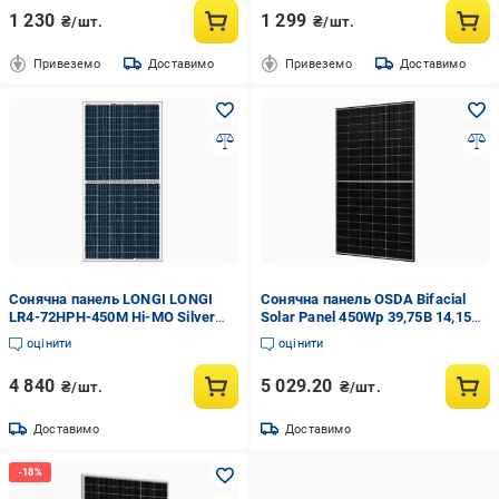
1 230
1 299
₴/шт.
₴/шт.
Привеземо
Доставимо
Привеземо
Доставимо
Сонячна панель LONGI LONGI
Сонячна панель OSDA Bifacial
LR4-72HPH-450M Hi-MO Silver
Solar Panel 450Wp 39,75В 14,15А
Frame 450W MC4 DC1500V 20A
1722х1134х30 мм 24,7 кг Q37
оцінити
оцінити
Voc-41.5V Isc-10.85A IP68
2093x1038x35 мм 23,5 кг Q30/C
4 840
5 029.20
₴/шт.
₴/шт.
Доставимо
Доставимо