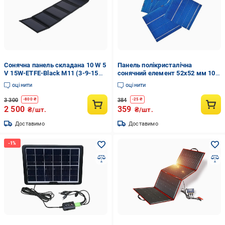
Сонячна панель складана 10 W 5
Панель полікристалічна
V 15W-ETFE-Black М11 (3-9-15W-
сонячний елемент 52х52 мм 10
ETFE)
шт. (5677)
оцінити
оцінити
3 300
384
-
800
₴
-
25
₴
2 500
359
₴/шт.
₴/шт.
Доставимо
Доставимо