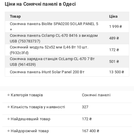
Ціни на Сонячні панелі в Одесі
Товар
Ціна
Сонячна панель Biolite SPA0200 SOLAR PANEL 5
1 999 ₴
+
Сонячна панель Cclamp CL-670 8416 з виходом
489 ₴
USB (753783737)
Сонячний модуль 52х52 мм 0,46 Вт 10 шт.
172 ₴
(f932c3fd)
Сонячна зарядна станція CcLamp CL-670 7 Вт
501 ₴
USB (9614539)
Сонячна панель iHunt Solar Panel 200 Вт
13 500 ₴
⭐ Категорія товарів
Сонячні панелі
⭐ Кількість товарів у наявності
327
⭐ Найдешевший товар
172 ₴
⭐ Найдорожчий товар
167 400 ₴