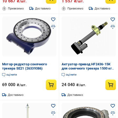
10 667
1 557
₴/шт.
₴/шт.
Привеземо
Доставимо
Привеземо
Доставимо
Мотор-редуктор сонячного
Актуатор-привод HF2436-15К
трекера SE21 (26339386)
для сонячного трекера 1500 кг
36" (26339509)
оцінити
оцінити
69 000
24 040
₴/шт.
₴/шт.
Доставимо
Доставимо