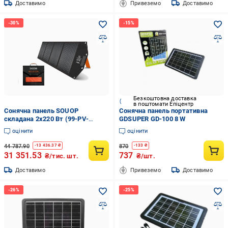
Доставимо
Привеземо
Доставимо
Безкоштовна доставка
в поштомати Епіцентр
Сонячна панель SOUOP
Сонячна панель портативна
складана 2х220 Вт (99-PV-
GDSUPER GD-100 8 W
220*2)
оцінити
оцінити
44 787.90
870
-
13 436.37
₴
-
133
₴
31 351.53
737
₴/тис. шт.
₴/шт.
Доставимо
Привеземо
Доставимо