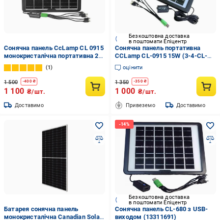
Безкоштовна доставка
в поштомати Епіцентр
Сонячна панель CcLamp CL 0915
Сонячна панель портативна
монокристалічна портативна 2
CCLamp CL-0915 15W (3-4-CL-
USB рознімання 15Вт (12754428)
0915)
1
оцінити
1 500
1 350
-
400
₴
-
350
₴
1 100
1 000
₴/шт.
₴/шт.
Доставимо
Привеземо
Доставимо
Безкоштовна доставка
в поштомати Епіцентр
Батарея сонячна панель
Сонячна панель CL-680 з USB-
монокристалічна Canadian Solar
виходом (13311691)