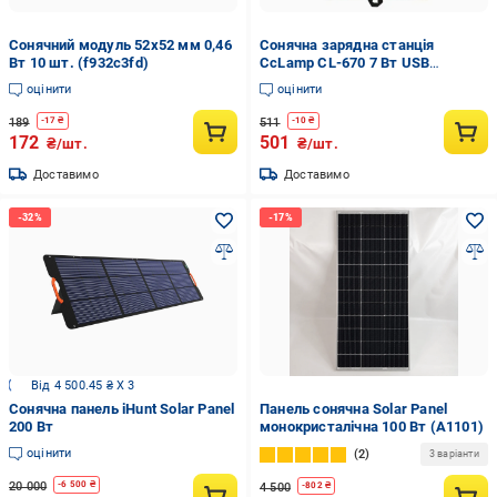
Сонячний модуль 52х52 мм 0,46
Сонячна зарядна станція
Вт 10 шт. (f932c3fd)
CcLamp CL-670 7 Вт USB
(9614539)
оцінити
оцінити
189
511
-
17
₴
-
10
₴
172
501
₴/шт.
₴/шт.
Доставимо
Доставимо
Від 4 500.45 ₴ X 3
Сонячна панель iHunt Solar Panel
Панель сонячна Solar Panel
200 Вт
монокристалічна 100 Вт (A1101)
оцінити
2
3 варіанти
20 000
-
6 500
₴
4 500
-
802
₴