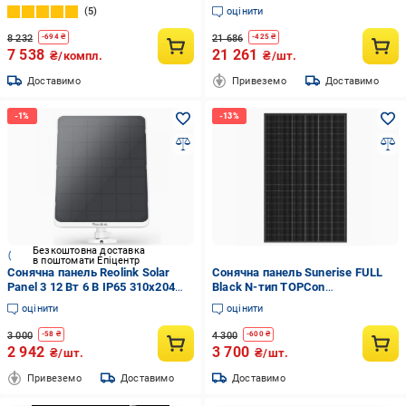
портативний (f7450ab9)
5
оцінити
8 232
21 686
-
694
₴
-
425
₴
7 538
21 261
₴/компл.
₴/шт.
Доставимо
Привеземо
Доставимо
Безкоштовна доставка
в поштомати Епіцентр
Сонячна панель Reolink Solar
Сонячна панель Sunerise FULL
Panel 3 12 Вт 6 В IP65 310x204
Black N-тип TOPCon
мм White (35575383)
одностороння 440 Вт (JC440-
оцінити
оцінити
108M)
3 000
4 300
-
58
₴
-
600
₴
2 942
3 700
₴/шт.
₴/шт.
Привеземо
Доставимо
Доставимо