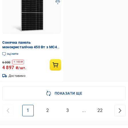
Сонячна панель
монокристалічна 450 Вт з MC4
конекторами і ламінованим
оцінити
склом (ASP-450)
6 000
-
1 103
₴
4 897
₴/шт.
Доставимо
ПОКАЗАТИ ЩЕ
1
2
3
...
22