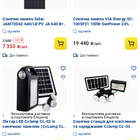
Сонячна панель Solar
Сонячна панель VIA Energy SC-
JAM72D42-640/LB PV JA 640 Вт
100SF21 100W SunPower 24%
44,29V Чорний (35227325)
MC4 ETFE (99-00012374)
оцінити
оцінити
7 500
-
147
₴
19 440
₴/шт.
7 353
₴/шт.
Доставимо
Доставимо
Безкоштовна доставка
Безкоштовна доставка
в поштомати Епіцентр
в поштомати Епіцентр
Ліхтар LED Cclamp CL-02 із
Сонячна станція для освітлення
сонячною панеллю (CcLamp CL-
та заряджання Cclamp CL-03
02)
(CcLamp CL-03)
оцінити
оцінити