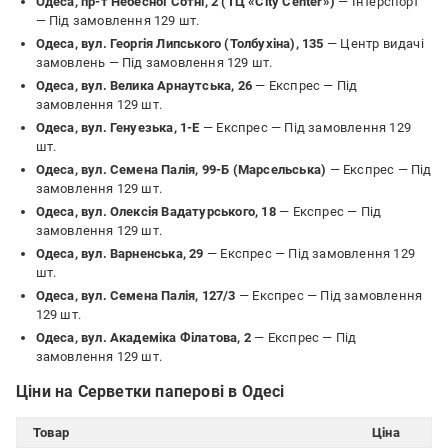
Одеса, пр-т Небесної Сотні, 2 (ТЦ «City Center»)
— Інтерспорт
—
Під замовлення 129 шт.
Одеса, вул. Георгія Липського (Толбухіна), 135
— Центр видачі
замовлень —
Під замовлення 129 шт.
Одеса, вул. Велика Арнаутська, 26
— Експрес —
Під
замовлення 129 шт.
Одеса, вул. Генуезька, 1-Е
— Експрес —
Під замовлення 129
шт.
Одеса, вул. Семена Палія, 99-Б (Марсельська)
— Експрес —
Під
замовлення 129 шт.
Одеса, вул. Олексія Вадатурського, 18
— Експрес —
Під
замовлення 129 шт.
Одеса, вул. Варненська, 29
— Експрес —
Під замовлення 129
шт.
Одеса, вул. Семена Палія, 127/3
— Експрес —
Під замовлення
129 шт.
Одеса, вул. Академіка Філатова, 2
— Експрес —
Під
замовлення 129 шт.
Ціни на Серветки паперові в Одесі
Товар
Ціна