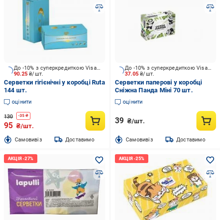
До -10% з суперкредиткою Visa Вигода
До -10% з суперкредиткою Visa Вигода
90.25
₴/шт.
37.05
₴/шт.
Серветки гігієнічні у коробці Ruta
Серветки паперові у коробці
144 шт.
Сніжна Панда Міні 70 шт.
оцінити
оцінити
130
-
35
₴
39
₴/шт.
95
₴/шт.
Cамовивіз
Доставимо
Cамовивіз
Доставимо