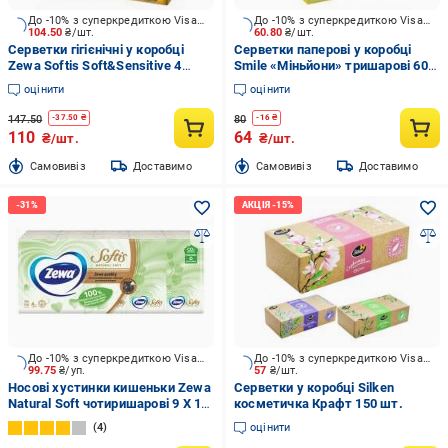
До -10% з суперкредиткою Visa Вигода
До -10% з суперкредиткою Visa Вигода
104.50
₴/шт.
60.80
₴/шт.
Серветки гігієнічні у коробці
Серветки паперові у коробці
Zewa Softis Soft&Sensitive 4
Smile «Міньйони» тришарові 60
шари 80 шт.
шт.
оцінити
оцінити
147.50
80
-
37.50
₴
-
16
₴
110
64
₴/шт.
₴/шт.
Cамовивіз
Доставимо
Cамовивіз
Доставимо
До -10% з суперкредиткою Visa Вигода
До -10% з суперкредиткою Visa Вигода
99.75
₴/уп.
57
₴/шт.
Носові хустинки кишеньки Zewa
Серветки у коробці Silken
Natural Soft чотиришарові 9 Х 10
косметичка Крафт 150 шт.
шт.
4
оцінити