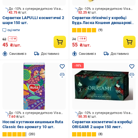
До -10% з суперкредиткою Visa Вигода
До -10% з суперкредиткою Visa Вигода
42.75
₴/шт.
52.25
₴/шт.
Серветки LAPULLI косметичні 2
Серветки гігієнічні у коробці
шари 150 шт.
Будь Ласка Кошеня двошарові
150 шт.
оцінити
9
62
74
-
17
₴
-
19
₴
45
55
₴/шт.
₴/шт.
Cамовивіз
Доставимо
Cамовивіз
Доставимо
До -10% з суперкредиткою Visa Вигода
До -10% з суперкредиткою Visa Вигода
7.60
₴/шт.
50.35
₴/шт.
Носові хустинки кишеньки Ruta
Серветки косметичні в коробці
Classic без аромату 10 шт.
ORIGAMI 2 шари 150 лист.
20
8