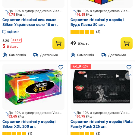
До -10% з суперкредиткою Visa Вигода
До -10% з суперкредиткою Visa Вигода
4.75
₴/шт.
46.55
₴/шт.
Серветки гігієнічні кишеньки
Серветки гігієнічні у коробці
Silken Українське село 10 шт.
Будь Ласка 80 шт.
оцінити
2
5.20
-
0.20
₴
49
₴/шт.
5
₴/шт.
Cамовивіз
Доставимо
Cамовивіз
Доставимо
До -10% з суперкредиткою Visa Вигода
До -10% з суперкредиткою Visa Вигода
82.65
₴/шт.
80.75
₴/шт.
Серветки гігієнічні у коробці
Серветки гігієнічні у коробці Ruta
Silken XXL 200 шт.
Family Pack 226 шт.
1
3