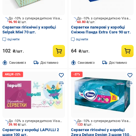
До -10% з суперкредиткою Visa Вигода
До -10% з суперкредиткою Visa Вигода
96.90
₴/шт.
60.80
₴/шт.
Серветки гігієнічні у коробці
Серветки паперові у коробці
Selpak Міні 70 шт.
Сніжна Панда Extra Care 90 шт.
оцінити
оцінити
102
64
₴/шт.
₴/шт.
Cамовивіз
Доставимо
Cамовивіз
Доставимо
До -10% з суперкредиткою Visa Вигода
До -10% з суперкредиткою Visa Вигода
39.90
₴/шт.
133
₴/шт.
Серветки у коробці LAPULLI 2
Серветки гігієнічні у коробці
шари 100 шт.
Zewa Deluxe Design 3 шари 150