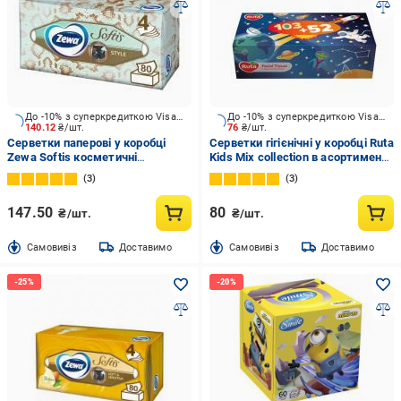
До -10% з суперкредиткою Visa Вигода
До -10% з суперкредиткою Visa Вигода
140.12
₴/шт.
76
₴/шт.
Серветки паперові у коробці
Серветки гігієнічні у коробці Ruta
Zewa Softis косметичні
Kids Мix collection в асортименті
чотирьохшарові 80 шт.
155 шт.
3
3
147.50
80
₴/шт.
₴/шт.
Cамовивіз
Доставимо
Cамовивіз
Доставимо