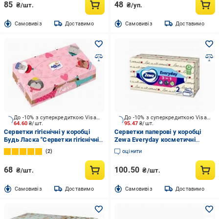
85
48
₴/шт.
₴/уп.
Cамовивіз
Доставимо
Cамовивіз
Доставимо
До -10% з суперкредиткою Visa Вигода
До -10% з суперкредиткою Visa Вигода
64.60
₴/шт.
95.47
₴/шт.
Серветки гігієнічні у коробці
Серветки паперові у коробці
Будь Ласка "Серветки гігієнічні у
Zewa Everyday косметичні
коробці ТМ "Будь Ласка"
двошарові 100 шт.
2
оцінити
двошарові 150 шт." 150 шт.
68
100.50
₴/шт.
₴/шт.
Cамовивіз
Доставимо
Cамовивіз
Доставимо