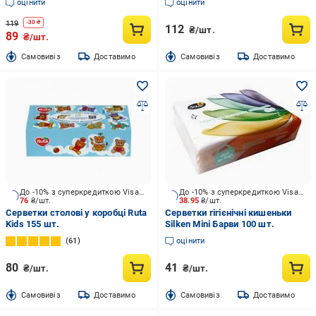
оцінити
оцінити
119
-
30
₴
112
₴/шт.
89
₴/шт.
Cамовивіз
Доставимо
Cамовивіз
Доставимо
До -10% з суперкредиткою Visa Вигода
До -10% з суперкредиткою Visa Вигода
76
₴/шт.
38.95
₴/шт.
Серветки столові у коробці Ruta
Серветки гігієнічні кишеньки
Kids 155 шт.
Silken Mini Барви 100 шт.
61
оцінити
80
41
₴/шт.
₴/шт.
Cамовивіз
Доставимо
Cамовивіз
Доставимо