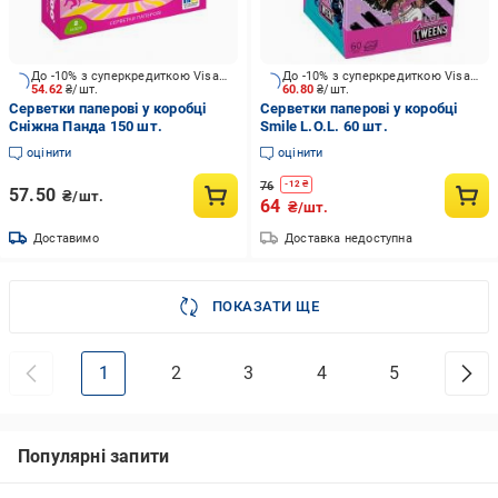
До -10% з суперкредиткою Visa Вигода
До -10% з суперкредиткою Visa Вигода
54.62
₴/шт.
60.80
₴/шт.
Серветки паперові у коробці
Серветки паперові у коробці
Сніжна Панда 150 шт.
Smile L.O.L. 60 шт.
оцінити
оцінити
76
-
12
₴
57.50
₴/шт.
64
₴/шт.
Доставимо
Доставка недоступна
ПОКАЗАТИ ЩЕ
1
2
3
4
5
Популярні запити