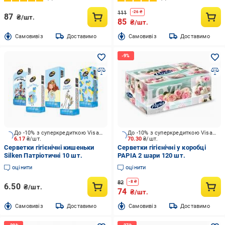
111
-
26
₴
87
₴/шт.
85
₴/шт.
Cамовивіз
Доставимо
Cамовивіз
Доставимо
До -10% з суперкредиткою Visa Вигода
До -10% з суперкредиткою Visa Вигода
6.17
₴/шт.
70.30
₴/шт.
Серветки гігієнічні кишеньки
Серветки гігієнічні у коробці
Silken Патріотичні 10 шт.
PAPIA 2 шари 120 шт.
оцінити
оцінити
82
-
8
₴
6.50
₴/шт.
74
₴/шт.
Cамовивіз
Доставимо
Cамовивіз
Доставимо