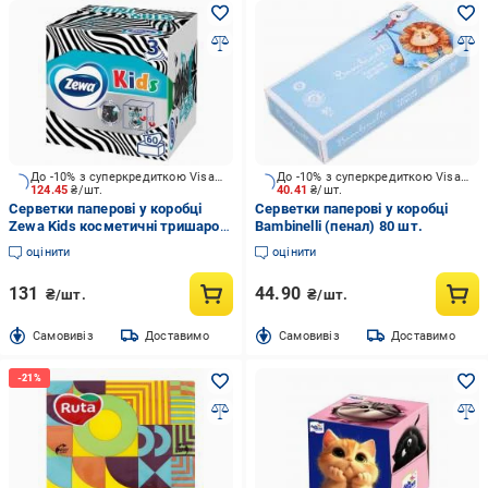
До -10% з суперкредиткою Visa Вигода
До -10% з суперкредиткою Visa Вигода
124.45
₴/шт.
40.41
₴/шт.
Серветки паперові у коробці
Серветки паперові у коробці
Zewa Kids косметичні тришарові
Bambinelli (пенал) 80 шт.
60 шт.
оцінити
оцінити
131
44.90
₴/шт.
₴/шт.
Cамовивіз
Доставимо
Cамовивіз
Доставимо