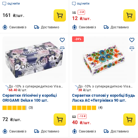
оцінити
оцінити
15
-
3
₴
161
₴/шт.
12
₴/шт.
Cамовивіз
Доставимо
Cамовивіз
Доставимо
До -10% з суперкредиткою Visa Вигода
До -10% з суперкредиткою Visa Вигода
68.40
₴/шт.
38
₴/шт.
Серветки гігієнічні у коробці
Серветки столові у коробці Будь
ORIGAMI Deluxe 100 шт.
Ласка АС+Петріківка 90 шт.
3
4
53
-
13
₴
72
₴/шт.
40
₴/шт.
Cамовивіз
Доставимо
Cамовивіз
Доставимо