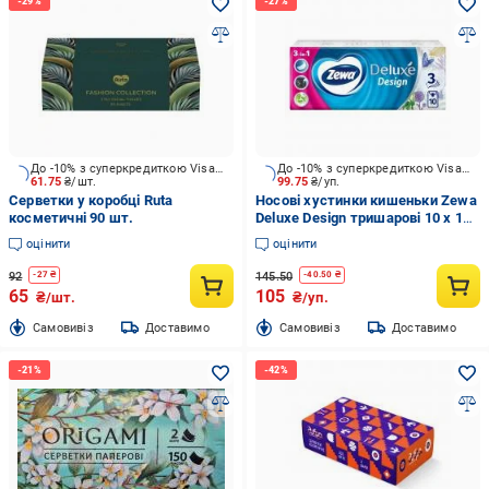
До -10% з суперкредиткою Visa Вигода
До -10% з суперкредиткою Visa Вигода
61.75
₴/шт.
99.75
₴/уп.
Серветки у коробці Ruta
Носові хустинки кишеньки Zewa
косметичні 90 шт.
Deluxe Design тришарові 10 х 10
шт.
оцінити
оцінити
92
145.50
-
27
₴
-
40.50
₴
65
105
₴/шт.
₴/уп.
Cамовивіз
Доставимо
Cамовивіз
Доставимо