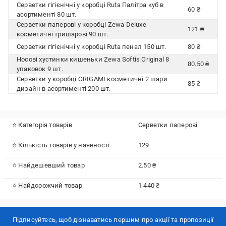
Серветки гігієнічні у коробці Ruta Палітра куб в
60 ₴
асортименті 80 шт.
Серветки паперові у коробці Zewa Deluxe
121 ₴
косметичні тришарові 90 шт.
Серветки гігієнічні у коробці Ruta пенал 150 шт.
80 ₴
Носові хустинки кишеньки Zewa Softis Original 8
80.50 ₴
упаковок 9 шт.
Серветки у коробці ORIGAMI косметичні 2 шари
85 ₴
дизайн в асортименті 200 шт.
⭐ Категорія товарів
Серветки паперові
⭐ Кількість товарів у наявності
129
⭐ Найдешевший товар
2.50 ₴
⭐ Найдорожчий товар
1 440 ₴
Підписуйтесь, щоб дізнаватись першим про акції та пропозиції