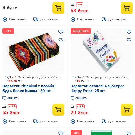
59
-
6
₴
8
₴/шт.
53
₴/шт.
Cамовивіз
Доставимо
Cамовивіз
Доставимо
До -10% з суперкредиткою Visa Вигода
До -10% з суперкредиткою Visa Вигода
52.25
₴/шт.
19
₴/шт.
Серветки гігієнічні у коробці
Серветки столові Альбатрос
Будь Ласка Килим 150 шт.
Happy Ester! 25 шт.
оцінити
оцінити
68
31
-
13
₴
-
11
₴
55
20
₴/шт.
₴/шт.
Cамовивіз
Доставимо
Cамовивіз
Доставимо