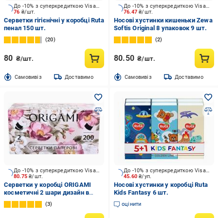
До -10% з суперкредиткою Visa Вигода
До -10% з суперкредиткою Visa Вигода
76
₴/шт.
76.47
₴/шт.
Серветки гігієнічні у коробці Ruta
Носові хустинки кишеньки Zewa
пенал 150 шт.
Softis Original 8 упаковок 9 шт.
20
2
80
80.50
₴/шт.
₴/шт.
Cамовивіз
Доставимо
Cамовивіз
Доставимо
До -10% з суперкредиткою Visa Вигода
До -10% з суперкредиткою Visa Вигода
80.75
₴/шт.
45.60
₴/уп.
Серветки у коробці ORIGAMI
Носові хустинки у коробці Ruta
косметичні 2 шари дизайн в
Kids Fantasy 6 шт.
асортименті 200 шт.
3
оцінити