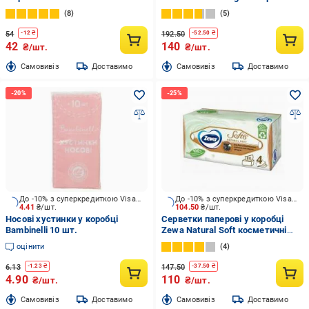
шт.
8
5
54
192.50
-
12
₴
-
52.50
₴
42
140
₴/шт.
₴/шт.
Cамовивіз
Доставимо
Cамовивіз
Доставимо
До -10% з суперкредиткою Visa Вигода
До -10% з суперкредиткою Visa Вигода
4.41
₴/шт.
104.50
₴/шт.
Носові хустинки у коробці
Серветки паперові у коробці
Bambinelli 10 шт.
Zewa Natural Soft косметичні
чотиришарові 80 шт.
оцінити
4
6.13
147.50
-
1.23
₴
-
37.50
₴
4.90
110
₴/шт.
₴/шт.
Cамовивіз
Доставимо
Cамовивіз
Доставимо