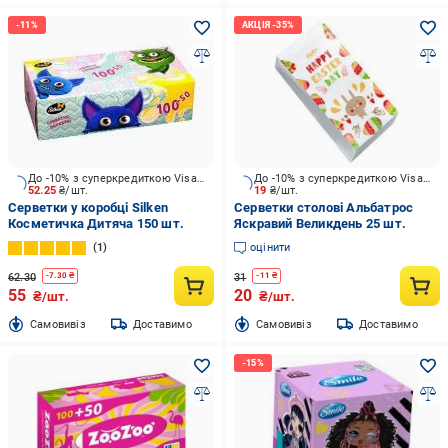
До -10% з суперкредиткою Visa Вигода
До -10% з суперкредиткою Visa Вигода
52.25
₴/шт.
19
₴/шт.
Серветки у коробці Silken
Серветки столові Альбатрос
Косметичка Дитяча 150 шт.
Яскравий Великдень 25 шт.
1
оцінити
62.30
31
-
7.30
₴
-
11
₴
55
20
₴/шт.
₴/шт.
Cамовивіз
Доставимо
Cамовивіз
Доставимо