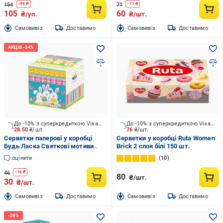
154
71
-
49
₴
-
11
₴
105
60
₴/уп.
₴/шт.
Cамовивіз
Доставимо
Cамовивіз
Доставимо
До -10% з суперкредиткою Visa Вигода
До -10% з суперкредиткою Visa Вигода
28.50
₴/шт.
76
₴/шт.
Серветки паперові у коробці
Серветки у коробці Ruta Women
Будь Ласка Святкові мотиви
Brick 2 слоя білі 150 шт.
двошарова 80 шт.
оцінити
10
46
-
16
₴
80
₴/шт.
30
₴/шт.
Cамовивіз
Доставимо
Cамовивіз
Доставимо