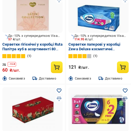
До -10% з суперкредиткою Visa Вигода
До -10% з суперкредиткою Visa Вигода
57
₴/шт.
114.95
₴/шт.
Серветки гігієнічні у коробці Ruta
Серветки паперові у коробці
Палітра куб в асортименті 80
Zewa Deluxe косметичні
шт.
тришарові 90 шт.
1
1
75
-
15
₴
121
₴/шт.
60
₴/шт.
Cамовивіз
Доставимо
Cамовивіз
Доставимо