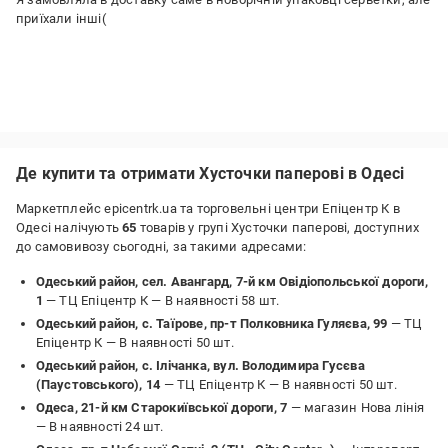
приїхали інші(
Де купити та отримати Хусточки паперові в Одесі
Маркетплейс epicentrk.ua та торговельні центри Епіцентр К в
Одесі налічують
65
товарів у групі Хусточки паперові, доступних
до самовивозу сьогодні, за такими адресами:
Одеський район, сел. Авангард, 7-й км Овідіопольської дороги,
1
— ТЦ Епіцентр К —
В наявності 58 шт.
Одеський район, с. Таїрове, пр-т Полковника Гуляєва, 99
— ТЦ
Епіцентр К —
В наявності 50 шт.
Одеський район, с. Ілічанка, вул. Володимира Гусєва
(Паустовського), 14
— ТЦ Епіцентр К —
В наявності 50 шт.
Одеса, 21-й км Старокиївської дороги, 7
— магазин Нова лінія
—
В наявності 24 шт.