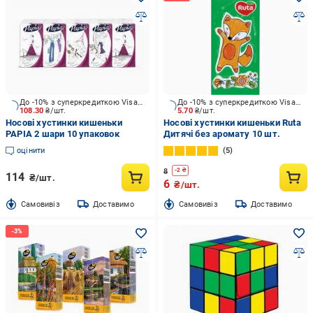
До -10% з суперкредиткою Visa Вигода
До -10% з суперкредиткою Visa Вигода
108.30
₴/шт.
5.70
₴/шт.
Носові хустинки кишеньки
Носові хустинки кишеньки Ruta
PAPIA 2 шари 10 упаковок
Дитячі без аромату 10 шт.
оцінити
5
8
-
2
₴
114
₴/шт.
6
₴/шт.
Cамовивіз
Доставимо
Cамовивіз
Доставимо