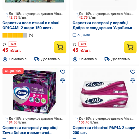
До -10% з суперкредиткою Visa Вигода
До -10% з суперкредиткою Visa Вигода
42.75
₴/шт.
42.75
₴/шт.
Серветки косметичні в плівці
Серветки паперові у коробці
ORIGAMI 2 шари 150 лист.
Добра господарочка Українська
вибійка 100 шт.
5
оцінити
57
78
-
12
₴
-
33
₴
45
45
₴/шт.
₴/шт.
Cамовивіз
Доставимо
Cамовивіз
Доставимо
До -10% з суперкредиткою Visa Вигода
До -10% з суперкредиткою Visa Вигода
84.55
₴/шт.
106.40
₴/шт.
Серветки паперові у коробці
Серветки гігієнічні PAPIA 2 шари
Zewa Deluxe косметичні
200 шт.
тришарові з ароматом 60 шт.