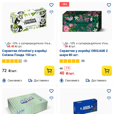
До -10% з суперкредиткою Visa Вигода
До -10% з суперкредиткою Visa Вигода
68.40
₴/шт.
38
₴/шт.
Серветки гігієнічні у коробці
Серветки у коробці ORIGAMI 2
Сніжна Панда 150 шт.
шари 80 шт.
2
8
49
-
9
₴
72
₴/шт.
40
₴/шт.
Cамовивіз
Доставимо
Cамовивіз
Доставимо