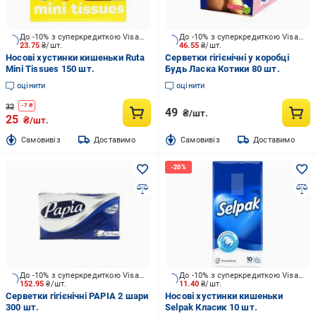
До -10% з суперкредиткою Visa Вигода
До -10% з суперкредиткою Visa Вигода
23.75
₴/шт.
46.55
₴/шт.
Носові хустинки кишеньки Ruta
Серветки гігієнічні у коробці
Mini Tissues 150 шт.
Будь Ласка Котики 80 шт.
оцінити
оцінити
32
-
7
₴
49
₴/шт.
25
₴/шт.
Cамовивіз
Доставимо
Cамовивіз
Доставимо
До -10% з суперкредиткою Visa Вигода
До -10% з суперкредиткою Visa Вигода
152.95
₴/шт.
11.40
₴/шт.
Серветки гігієнічні PAPIA 2 шари
Носові хустинки кишеньки
300 шт.
Selpak Класик 10 шт.