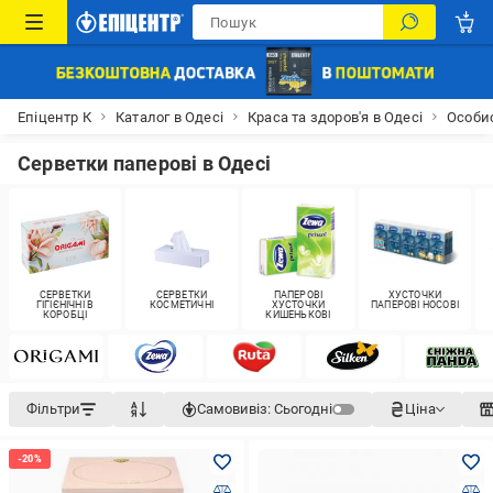
Епіцентр К
Каталог в Одесі
Краса та здоров'я в Одесі
Особис
Серветки паперові в Одесі
СЕРВЕТКИ
СЕРВЕТКИ
ПАПЕРОВІ
ХУСТОЧКИ
ГІГІЄНІЧНІ В
КОСМЕТИЧНІ
ХУСТОЧКИ
ПАПЕРОВІ НОСОВІ
КОРОБЦІ
КИШЕНЬКОВІ
Фільтри
Самовивіз:
Сьогодні
Ціна