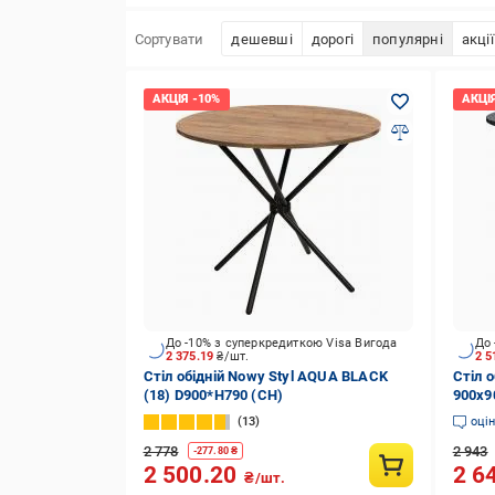
Сортувати
дешевші
дорогі
популярні
акції
До -10% з суперкредиткою Visa Вигода
До 
2 375.19
₴/шт.
2 5
Стіл обідній Nowy Styl AQUA BLACK
Стіл о
(18) D900*H790 (СН)
900x9
чорни
13
оці
2 778
2 943
-
277.80
₴
2 500.20
2 6
₴/шт.