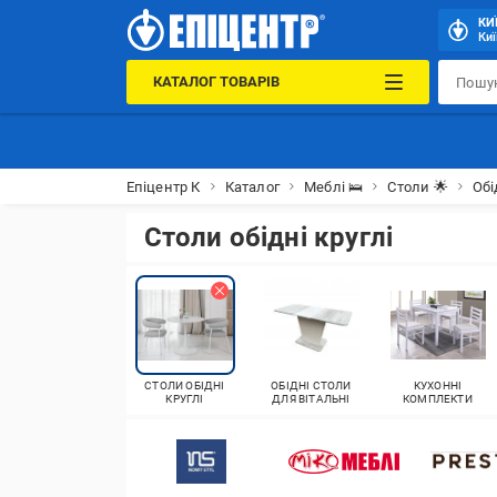
КИ
Киї
КАТАЛОГ ТОВАРІВ
Епіцентр К
Каталог
Меблі 🛌
Столи 🌟
Обі
Столи обідні круглі
СТОЛИ ОБІДНІ
ОБІДНІ СТОЛИ
КУХОННІ
КРУГЛІ
ДЛЯ ВІТАЛЬНІ
КОМПЛЕКТИ