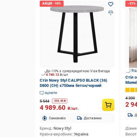
Від
До -10% з суперкредиткою Visa Вигода
4 740.12
₴/шт.
Стіл о
Стіл Nowy Styl CALIPSO BLACK (36)
Маямі
D800 (CH) x750мм бетон/чорний
Білий
оцінити
4 300
5 544
-
554.40
₴
2 9
4 989.60
₴/шт.
Д
Cамовивіз
Доставимо
Бренд
Nowy Styl
Діаме
Країна-виробник
Україна
Висот