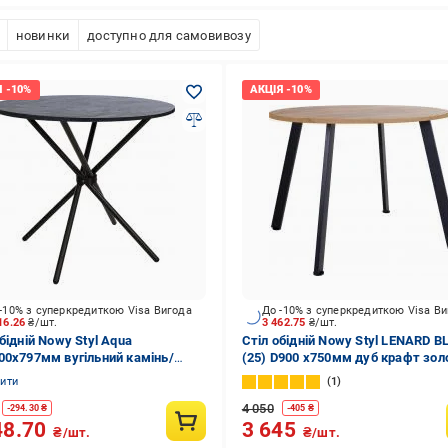
новинки
доступно для самовивозу
-10% з суперкредиткою Visa Вигода
До -10% з суперкредиткою Visa В
16.26
₴/шт.
3 462.75
₴/шт.
бідній Nowy Styl Aqua
Стіл обідній Nowy Styl LENARD 
00x797мм вугільний камінь/
(25) D900 x750мм дуб крафт зол
й
чорний
нити
1
4 050
-
294.30
₴
-
405
₴
48.70
3 645
₴/шт.
₴/шт.