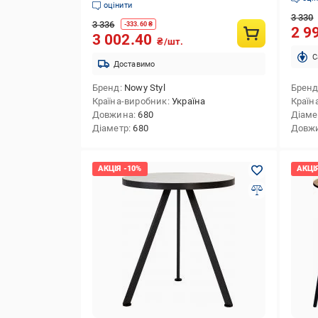
оцінити
3 330
3 336
-
333.60
₴
2 9
3 002.40
₴/шт.
C
Доставимо
Бренд
Nowy Styl
Брен
Країна-виробник
Україна
Країн
Довжина
680
Діаме
Діаметр
680
Довж