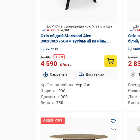
До -10% з суперкредиткою Visa Вигода
До 
4 360.50
₴/шт.
2 6
Стіл обідній Starwood Alen
Стіл 
900x900x750мм вугільний камінь/
білий
чорний
оцінити
оці
5 100
3 771
-
510
₴
4 590
2 8
₴/шт.
Cамовивіз
Доставимо
П
Країна-виробник
Україна
Брен
Ширина
900
Країн
Довжина
900
Діаме
Висота
750
Висот