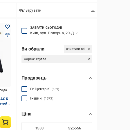
Фільтрувати
ЗАБРАТИ СЬОГОДНІ
Київ, вул. Полярна, 20-Д
Ви обрали
очистити всі
Форма:
кругла
Продавець
Епіцентр К
(169)
игода
Інший
BLACK
(1573)
отий/
Ціна