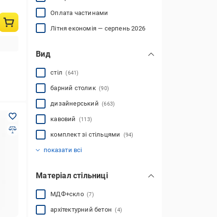
Оплата частинами
Літня економія — серпень 2026
Вид
стіл
(641)
барний столик
(90)
дизайнерський
(663)
кавовий
(113)
комплект зі стільцями
(94)
кухонний стіл
обідній
основа
письмові
складні (розкладні)
стіл дизайнерський
стіл-книжка
стіл-трансформер
стільниця
(65)
(1188)
(27)
(12)
(4)
(1075)
(40)
(379)
(206)
показати всі
Матеріал стільниці
МДФ+скло
(7)
архітектурний бетон
(4)