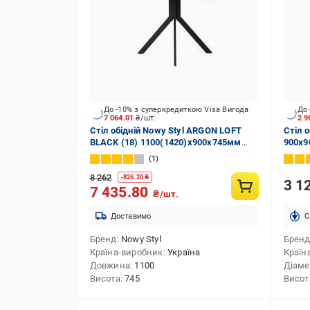
До -10% з суперкредиткою Visa Вигода
До 
7 064.01
₴/шт.
2 
Стіл обідній Nowy Styl ARGON LOFT
Стіл о
BLACK (18) 1100(1420)x900x745мм
900x9
дуб кам'яний/чорний
світл
1
8 262
-
826.20
₴
3 1
7 435.80
₴/шт.
Доставимо
C
Бренд
Nowy Styl
Брен
Країна-виробник
Україна
Країн
Довжина
1100
Діаме
Висота
745
Висот