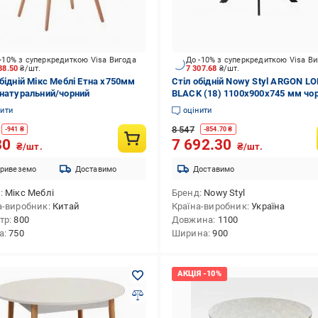
-10% з суперкредиткою Visa Вигода
До -10% з суперкредиткою Visa В
88.50
₴/шт.
7 307.68
₴/шт.
обідній Мікс Меблі Етна x750мм
Стіл обідній Nowy Styl ARGON L
/натуральний/чорний
BLACK (18) 1100х900х745 мм чо
бетон
нити
оцінити
8 547
-
941
₴
-
854.70
₴
30
7 692.30
₴/шт.
₴/шт.
ривеземо
Доставимо
Доставимо
д
Мікс Меблі
Бренд
Nowy Styl
а-виробник
Китай
Країна-виробник
Україна
тр
800
Довжина
1100
а
750
Ширина
900