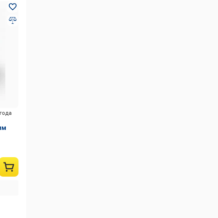
игода
мм