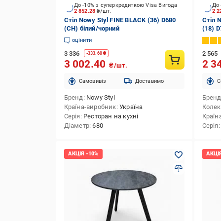
До -10% з суперкредиткою Visa Вигода
До 
2 852.28
₴/шт.
2 2
Стіл Nowy Styl FINE BLACK (36) D680
Стіл 
(СH) білий/чорний
(18) 
оцінити
3 336
2 565
-
333.60
₴
3 002.40
2 3
₴/шт.
Cамовивіз
Доставимо
C
Бренд
Nowy Styl
Брен
Країна-виробник
Україна
Колек
Серія
Ресторан на кухні
Країн
Діаметр
680
Серія