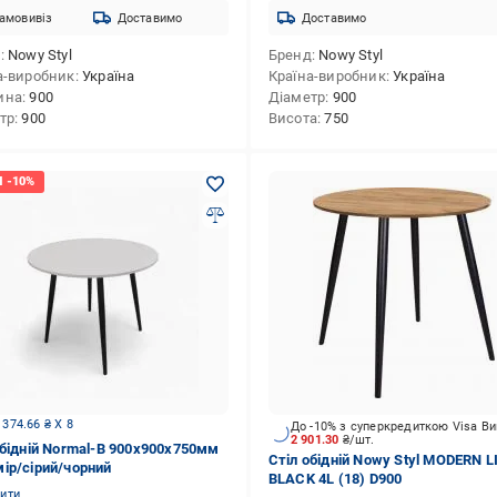
амовивіз
Доставимо
Доставимо
д
Nowy Styl
Бренд
Nowy Styl
а-виробник
Україна
Країна-виробник
Україна
ина
900
Діаметр
900
тр
900
Висота
750
 374.66 ₴ X 8
До -10% з суперкредиткою Visa В
2 901.30
₴/шт.
обідній Normal-B 900x900x750мм
Стіл обідній Nowy Styl MODERN L
ір/сірий/чорний
BLACK 4L (18) D900
нити