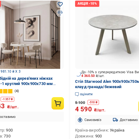
 981.10 ₴ X 3
До -10% з суперкредиткою Visa В
4 360.50
₴/шт.
бідній на дерев'яних ніжках
Стіл Starwood Alen 900x900x750
-1 круглий 900x900x730 мм
клауд гранада/бежевий
4
оцінити
-
1 357
₴
5 100
-
510
₴
43
₴/шт.
4 590
₴/шт.
оставимо
Cамовивіз
Доставимо
тр
900
Країна-виробник
Україна
а
730
Довжина
900