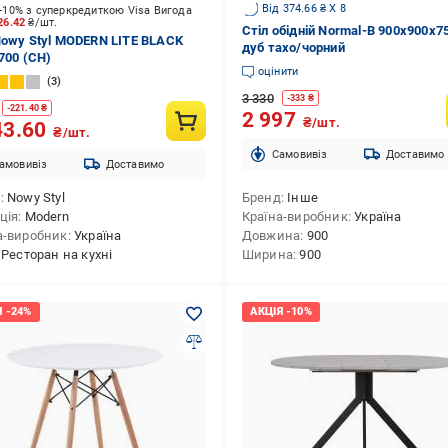
Від 374.66 ₴ X 8
-10% з суперкредиткою Visa Вигода
26.42
₴/шт.
Стіл обідній Normal-B 900x900x
Nowy Styl MODERN LITE BLACK
дуб тахо/чорний
D700 (CH)
оцінити
3
3 330
-
333
₴
-
221.40
₴
2 997
₴/шт.
43.60
₴/шт.
Cамовивіз
Доставимо
амовивіз
Доставимо
д
Nowy Styl
Бренд
Інше
ція
Modern
Країна-виробник
Україна
а-виробник
Україна
Довжина
900
Ресторан на кухні
Ширина
900