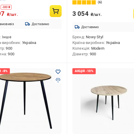
6
-
333
₴
3 054
97
₴/шт.
₴/шт.
амовивіз
Доставимо
Доставимо
д
Інше
Бренд
Nowy Styl
а-виробник
Україна
Країна-виробник
Україна
тр
900
Колекція
Modern
ина
900
Діаметр
900