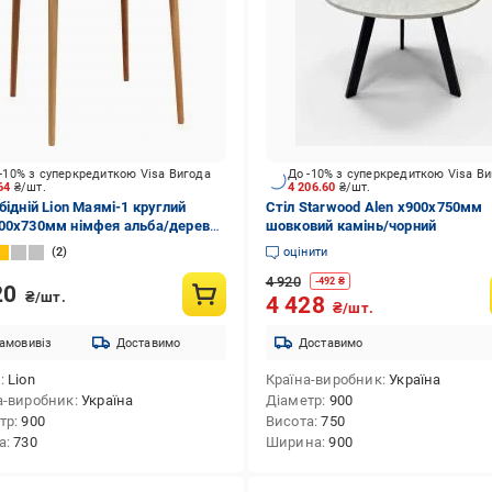
-10% з суперкредиткою Visa Вигода
До -10% з суперкредиткою Visa В
964
₴/шт.
4 206.60
₴/шт.
бідній Lion Маямі-1 круглий
Стіл Starwood Alen x900x750мм
00x730мм німфея альба/дерево
шовковий камінь/чорний
е
2
оцінити
4 920
-
492
₴
20
₴/шт.
4 428
₴/шт.
амовивіз
Доставимо
Доставимо
д
Lion
Країна-виробник
Україна
а-виробник
Україна
Діаметр
900
тр
900
Висота
750
а
730
Ширина
900