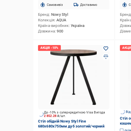
Cамовивіз
Доставимо
C
Бренд
Nowy Styl
Брен
Колекція
AQUA
Країн
Країна-виробник
Україна
Довж
Довжина
900
Діаме
Від
До -10% з суперкредиткою Visa Вигода
2 852.28
₴/шт.
Стіл 
Стіл обідній Nowy Styl Fine
кашем
680x680x750мм дуб золотий/чорний
оці