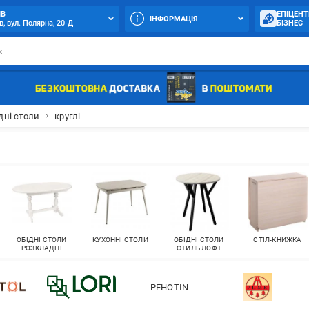
ЇВ
ЕПІЦЕНТ
ІНФОРМАЦІЯ
в, вул. Полярна, 20-Д
БІЗНЕС
дні столи
круглі
ОБІДНІ СТОЛИ
КУХОННІ СТОЛИ
ОБІДНІ СТОЛИ
СТІЛ-КНИЖКА
РОЗКЛАДНІ
СТИЛЬ ЛОФТ
PEHOTIN