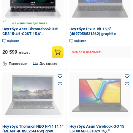
Безкоштовна доставка
Ноутбук Acer Chromebook 315
Ноутбук Pixus Bit 15,6"
CB315-4H-C2ST 15,6"
(4897058531862) graphite
(NX.KB9EU.001) pure silver
оцінити
оцінити
20 599
₴/шт.
Немає в наявності
Привеземо
Доставимо
Ноутбук Thomson NEO N-14 14,1"
Ноутбук Asus Vivobook GO 15
(MEAN14C8SL256FRW) grey
E510KAB-EJ1029 15,6"