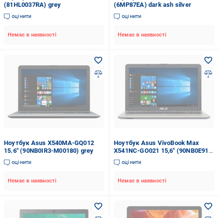
(81HL0037RA) grey
(6MP87EA) dark ash silver
оцінити
оцінити
Немає в наявності
Немає в наявності
Ноутбук Asus X540MA-GQ012
Ноутбук Asus VivoBook Max
15.6" (90NB0IR3-M00180) grey
X541NC-GO021 15,6" (90NB0E91-
M00270) chocolate black
оцінити
оцінити
Немає в наявності
Немає в наявності