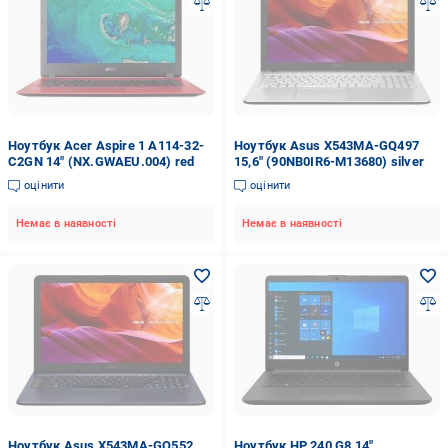
Ноутбук Acer Aspire 1 A114-32-
Ноутбук Asus X543MA-GQ497
C2GN 14" (NX.GWAEU.004) red
15,6" (90NB0IR6-M13680) silver
оцінити
оцінити
Немає в наявності
Немає в наявності
Ноутбук Asus X543MA-GQ552
Ноутбук HP 240 G8 14"