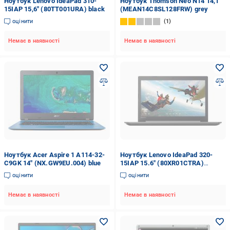
Ноутбук Lenovo IdeaPad 310-
Ноутбук Thomson Neo N14 14,1"
15IAP 15,6" (80TT001URA) black
(MEAN14C8SL128FRW) grey
оцінити
1
Немає в наявності
Немає в наявності
Ноутбук Acer Aspire 1 A114-32-
Ноутбук Lenovo IdeaPad 320-
C9GK 14" (NX.GW9EU.004) blue
15IAP 15.6" (80XR01CTRA)
platinum grey
оцінити
оцінити
Немає в наявності
Немає в наявності