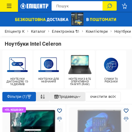
Епіцентр К
Каталог
Електроніка 🔌
Комп'ютери
Ноутбуки
Ноутбуки Intel Celeron
НОУТБУКИ
НОУТБУКИ ДЛЯ
НОУТБУКИ З 8 ГБ
СУМКИ ТА
ДІАГОНАЛЛЮ 15-
НАВЧАННЯ
ОПЕРАТИВНОЇ
РЮКЗАКИ
16 ДЮЙМІВ
ПАМ'ЯТІ (RAM)
Фільтри (1)
Продавець
очистити всі