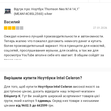
Відгук про: Ноутбук Thomson Neo N14 14,1"
(MEAN14C8SL256S) silver
Василий
27.01.2026
Ожидал конечно лучшей производительности и автономности.
Теперь жалею что пожалел доложить немного денег и купить
более производительный вариант. Но в принципе для новостей,
соцсетей, прослушивания музыки, для скайпа, а так же для
просмотра YouTube вполне себе его хватает. В общем сойдёт за
такую цену.
Переваги:
Выручает когда мало вольт в розетке и комп не стартует, а этот
Вирішили купити Ноутбуки Intel Celeron?
ноут работает и даже при слабом напряжении зарядка заряжает.
Недоліки:
Для того, щоб купити
Ноутбуки Intel Celeron
високої якості за
Подтормаживает видео при просмотре в браузерах, а если
доступною ціною, досить відвідати наш інтернет-магазин
смотреть через плееры, то всё хорошо. Батарея очень быстро
Епіцентр К
. Тут Ви знайдете широкий асортимент товарів цієї
садится, через некоторое время её стало хватать на час, может
групи, який налічує
1 одиниць
. Серед них товари з низькими
чуть больше и то при яркости 20%.
цінами
від 9602.5 до 442599
грн.