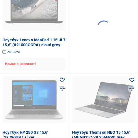
Ноутбук Lenovo IdeaPad 1 15IJL7
15,6" (82LX00GCRA) cloud grey
оцінити
Немає в наявності
Ноутбук HP 250 G8 15,6"
Ноутбук Thomson NEO 15 15,6"
(2X7W8EA) silver
(MEAN15C6SL256FRW) grey