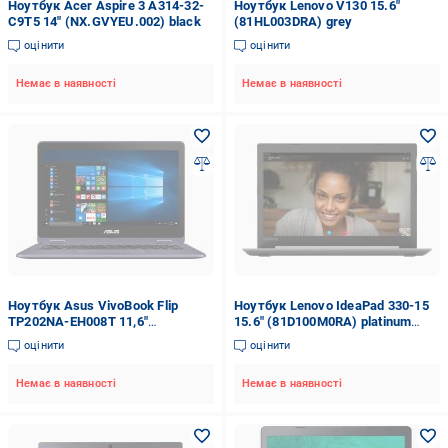
Ноутбук Acer Aspire 3 A314-32-
Ноутбук Lenovo V130 15.6"
C9T5 14" (NX.GVYEU.002) black
(81HL003DRA) grey
оцінити
оцінити
Немає в наявності
Немає в наявності
Ноутбук Asus VivoBook Flip
Ноутбук Lenovo IdeaPad 330-15
TP202NA-EH008T 11,6"
15.6" (81D100M0RA) platinum
(90NB0H01-M00220) grey
grey
оцінити
оцінити
Немає в наявності
Немає в наявності