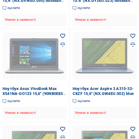
15,6" (NX.GVWEU.050) obsidian
15.6" (NX.GY3EU.023) obsidian
black
black
оцінити
оцінити
Немає в наявності
Немає в наявності
Ноутбук Asus VivoBook Max
Ноутбук Acer Aspire 3 A315-32-
X541NA-GO123 15,6" (90NB0E83-
C8ZF 15,6" (NX.GW4EU.002) blue
M01730) silver
оцінити
оцінити
Немає в наявності
Немає в наявності