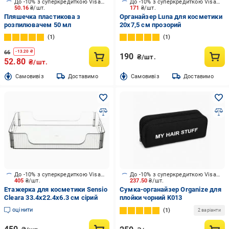
До -10% з суперкредиткою Visa Вигода
До -10% з суперкредиткою Visa Вигода
50.16
₴/шт.
171
₴/шт.
Пляшечка пластикова з
Органайзер Luna для косметики
розпилювачем 50 мл
20х7,5 см прозорий
1
1
66
-
13.20
₴
190
₴/шт.
52.80
₴/шт.
Cамовивіз
Доставимо
Cамовивіз
Доставимо
До -10% з суперкредиткою Visa Вигода
До -10% з суперкредиткою Visa Вигода
405
₴/шт.
237.50
₴/шт.
Етажерка для косметики Sensio
Сумка-органайзер Organize для
Cleara 33.4x22.4x6.3 см сірий
плойки чорний K013
оцінити
1
2 варіанти