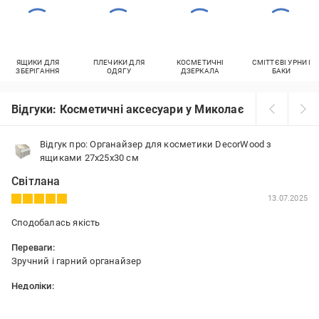
ЯЩИКИ ДЛЯ
ПЛЕЧИКИ ДЛЯ
КОСМЕТИЧНІ
СМІТТЄВІ УРНИ І
ЗБЕРІГАННЯ
ОДЯГУ
ДЗЕРКАЛА
БАКИ
Відгуки: Косметичні аксесуари у Миколаєві
Відгук про: Органайзер для косметики DecorWood з
ящиками 27х25х30 см
Світлана
13.07.2025
Сподобалась якість
Переваги:
Зручний і гарний органайзер
Недоліки:
-