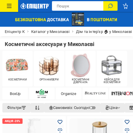
Епіцентр К
Каталог у Миколаєві
Дім та інтер'єр 🏠 у Миколаєві
Косметичні аксесуари у Миколаєві
КОСМЕТИЧКИ
ОРГАНАЙЗЕРИ
КОСМЕТИЧНІ
КЕЙСИ ДЛЯ
ДЗЕРКАЛА
КОСМЕТИКИ
BoxUp
Organize
Фільтри
Самовивіз:
Сьогодні
Ціна