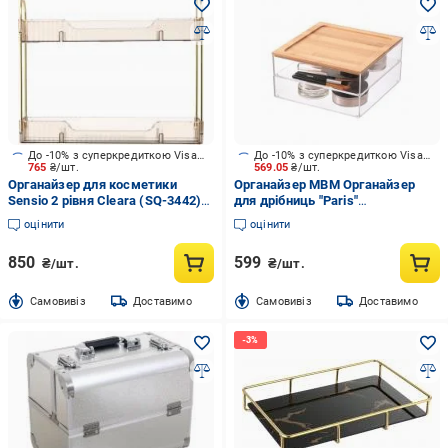
До -10% з суперкредиткою Visa Вигода
До -10% з суперкредиткою Visa Вигода
765
₴/шт.
569.05
₴/шт.
Органайзер для косметики
Органайзер МВМ Органайзер
Sensio 2 рівня Cleara (SQ-3442)
для дрібниць "Paris"
бурштин
190х190х100 мм FH-31,
оцінити
оцінити
прозорий/дерево прозорий FH-
31 T/WOOD
850
599
₴/шт.
₴/шт.
Cамовивіз
Доставимо
Cамовивіз
Доставимо