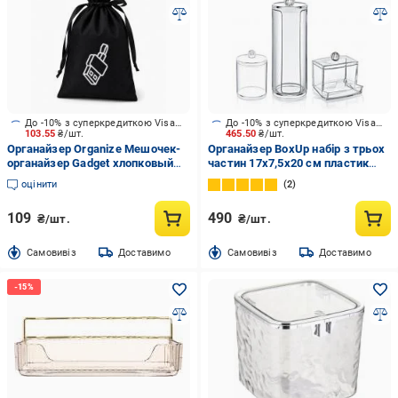
До -10% з суперкредиткою Visa Вигода
До -10% з суперкредиткою Visa Вигода
103.55
₴/шт.
465.50
₴/шт.
Органайзер Organize Мешочек-
Органайзер BoxUp набір з трьох
органайзер Gadget хлопковый
частин 17x7,5x20 см пластик
для зарядок та гаджетов 20*30
прозорий FT-011
оцінити
2
см (черный) чорний
109
490
₴/шт.
₴/шт.
Cамовивіз
Доставимо
Cамовивіз
Доставимо