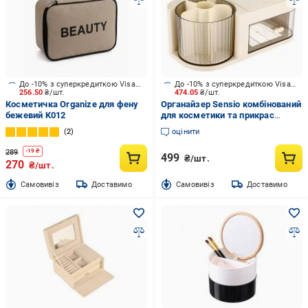
До -10% з суперкредиткою Visa Вигода
До -10% з суперкредиткою Visa Вигода
256.50
₴/шт.
474.05
₴/шт.
Косметичка Organize для фену
Органайзер Sensio комбінований
бежевий K012
для косметики та прикрас
28х14х12 см білий
2
оцінити
289
-
19
₴
499
₴/шт.
270
₴/шт.
Cамовивіз
Доставимо
Cамовивіз
Доставимо