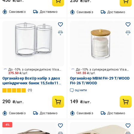
450
250
₴/шт.
₴/шт.
Cамовивіз
Доставимо
Cамовивіз
Доставимо
До -10% з суперкредиткою Visa Вигода
До -10% з суперкредиткою Visa Вигода
275.50
₴/шт.
141.55
₴/шт.
Органайзер BoxUp набір з двох
Органайзер МВМ FH-29 T/WOOD
циліндричних банок 15,5x8x11
FH-26 T/WOOD
см пластик прозорий FT-015
1
оцінити
290
149
₴/шт.
₴/шт.
Cамовивіз
Доставимо
Cамовивіз
Доставимо