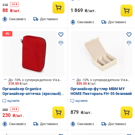
110
-
22
₴
88
1 869
₴/шт.
₴/шт.
Cамовивіз
Доставимо
Cамовивіз
Доставимо
До -10% з суперкредиткою Visa Вигода
До -10% з суперкредиткою Visa Вигода
218.50
₴/шт.
835.05
₴/шт.
Органайзер Organize
Органайзер-футляр МВМ MY
Органайзер-аптечка (красный)
HOME Пектораль FH-55 бежевий
Organize червоний
оцінити
оцінити
250
-
20
₴
879
₴/шт.
230
₴/шт.
Cамовивіз
Доставимо
Cамовивіз
Доставимо