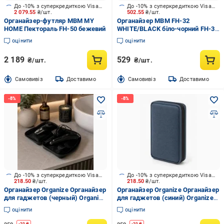
До -10% з суперкредиткою Visa Вигода
До -10% з суперкредиткою Visa Вигода
2 079.55
₴/шт.
502.55
₴/шт.
Органайзер-футляр МВМ MY
Органайзер МВМ FH-32
HOME Пектораль FH-50 бежевий
WHITE/BLACK біло-чорний FH-32
WHITE/BLACK
оцінити
оцінити
2 189
529
₴/шт.
₴/шт.
Cамовивіз
Доставимо
Cамовивіз
Доставимо
До -10% з суперкредиткою Visa Вигода
До -10% з суперкредиткою Visa Вигода
218.50
₴/шт.
218.50
₴/шт.
Органайзер Organize Органайзер
Органайзер Organize Органайзер
для гаджетов (черный) Organize
для гаджетов (синий) Organize
чорний
сірий
оцінити
оцінити
-
20
₴
-
20
₴