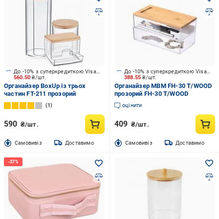
До -10% з суперкредиткою Visa Вигода
До -10% з суперкредиткою Visa Вигода
560.50
₴/шт.
388.55
₴/шт.
Органайзер BoxUp із трьох
Органайзер МВМ FH-30 T/WOOD
частин FT-211 прозорий
прозорий FH-30 T/WOOD
1
оцінити
590
409
₴/шт.
₴/шт.
Cамовивіз
Доставимо
Cамовивіз
Доставимо