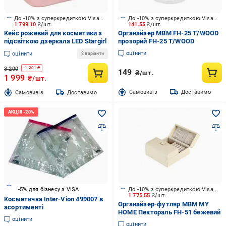
До -10% з суперкредиткою Visa Вигода
До -10% з суперкредиткою Visa Вигода
1 799.10
₴/шт.
141.55
₴/шт.
Кейс рожевий для косметики з
Органайзер МВМ FH-25 T/WOOD
підсвіткою дзеркала LED Stargirl
прозорий FH-25 T/WOOD
оцінити
оцінити
2 варіанти
3 200
-
1 201
₴
149
₴/шт.
1 999
₴/шт.
Cамовивіз
Доставимо
Cамовивіз
Доставимо
-5% для бізнесу з VISA
До -10% з суперкредиткою Visa Вигода
1 775.55
₴/шт.
Косметичка Inter-Vion 499007 в
Органайзер-футляр МВМ MY
асортименті
HOME Пектораль FH-51 бежевий
оцінити
оцінити