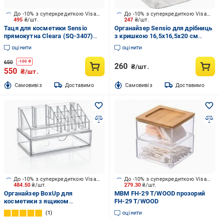
До -10% з суперкредиткою Visa Вигода
До -10% з суперкредиткою Visa Вигода
495
₴/шт.
247
₴/шт.
Таця для косметики Sensio
Органайзер Sensio для дрібниць
прямокутна Cleara (SQ-3407)
з кришкою 16,5х16,5х20 см
бурштин
прозорий
оцінити
оцінити
650
-
100
₴
260
₴/шт.
550
₴/шт.
Cамовивіз
Доставимо
Cамовивіз
Доставимо
До -10% з суперкредиткою Visa Вигода
До -10% з суперкредиткою Visa Вигода
484.50
₴/шт.
279.30
₴/шт.
Органайзер BoxUp для
МВМ FH-29 T/WOOD прозорий
косметики з ящиком
FH-29 T/WOOD
22,5x12,5x13,8 см пластик
1
оцінити
прозорий FT-005