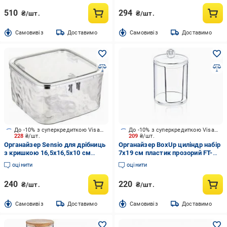
510
294
₴/шт.
₴/шт.
Cамовивіз
Доставимо
Cамовивіз
Доставимо
До -10% з суперкредиткою Visa Вигода
До -10% з суперкредиткою Visa Вигода
228
₴/шт.
209
₴/шт.
Органайзер Sensio для дрібниць
Органайзер BoxUp циліндр набір
з кришкою 16,5х16,5х10 см
7x19 см пластик прозорий FT-
прозорий
014
оцінити
оцінити
240
220
₴/шт.
₴/шт.
Cамовивіз
Доставимо
Cамовивіз
Доставимо