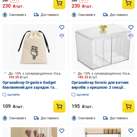
250
250
230
230
₴/шт.
₴/шт.
Cамовивіз
Доставимо
Cамовивіз
Доставимо
До -10% з суперкредиткою Visa Вигода
До -10% з суперкредиткою Visa Вигода
103.55
₴/шт.
185.25
₴/шт.
Органайзер Organize Gadget
Органайзер Sensio для ватних
бавовняний для зарядок та
виробів з кришкою 2 секції
гаджетів 20*30 см (світлий)
13,6х8,9х10,7 см прозорий
оцінити
оцінити
бежевий
109
195
₴/шт.
₴/шт.
Cамовивіз
Доставимо
Cамовивіз
Доставимо