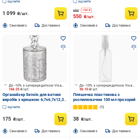
оцінити
оцінити
650
-
100
₴
1 099
₴/шт.
550
₴/шт.
Cамовивіз
Доставимо
Cамовивіз
Доставимо
До -10% з суперкредиткою Visa Вигода
До -10% з суперкредиткою Visa Вигода
166.25
₴/шт.
36.10
₴/шт.
Органайзер Sensio для ватних
Пляшечка пластикова з
виробів з кришкою 6,7х6,7х12,3
розпилювачем 100 мл прозорий
см прозорий
оцінити
1
175
38
₴/шт.
₴/шт.
Cамовивіз
Доставимо
Cамовивіз
Доставимо