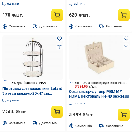
прозорий FT-004
оцінити
оцінити
170
620
₴/шт.
₴/шт.
Cамовивіз
Доставимо
Cамовивіз
Доставимо
-5% для бізнесу з VISA
До -10% з суперкредиткою Visa Вигода
3 324.05
₴/шт.
Підставка для косметики Lefard
Органайзер-футляр МВМ MY
3 яруси мармур 25х47 см,
HOME Пектораль FH-49 бежевий
метал, порцеляна біло-чорний
оцінити
оцінити
2 580
₴/шт.
3 499
₴/шт.
Cамовивіз
Доставимо
Cамовивіз
Доставимо