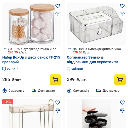
До -10% з суперкредиткою Visa Вигода
До -10% з суперкредиткою Visa Вигода
270.75
₴/шт.
379.05
₴/шт.
Набір BoxUp з двох банок FT-215
Органайзер Sensio із
прозорий
відділенням для серветок та
дрібниць 5 секцій 18,8х17,5х10,8
оцінити
оцінити
см прозорий
285
399
₴/шт.
₴/шт.
Cамовивіз
Доставимо
Cамовивіз
Доставимо