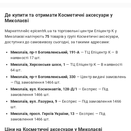
Де купити та отримати Косметичні аксесуари у
Миколаєві
Маркетплейс epicentrk.ua та торговельні центри Епіцентр К у
Миколаєві налічують
75
товарів у групі Косметичні аксесуари,
доступних до самовивозу сьогодні, за такими адресами:
Миколаїв, пр-т Богоявленський, 191-А
— ТЦ Епіцентр К —
В
наявності 17 шт.
Миколаїв, Херсонське шосе, 1
— ТЦ Епіцентр К —
В наявності
64 шт.
Миколаїв, пр-т Богоявленський, 330
— Центр видачі замовлень
—
Під замовлення 1466 шт.
Миколаїв, вул. Космонавтів, 128-Д/1
— Експрес —
Під
замовлення 1466 шт.
Миколаїв, вул. Лазурна, 9
— Експрес —
Під замовлення 1466
шт.
Миколаїв, просп. Героїв України, 13
— Експрес —
Під
замовлення 1466 шт.
Ціни на Косметичні аксесуари у Миколаєві