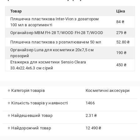
Товар
Ціна
Пляшечка пластикова Inter-Vion з дозатором
84 ₴
100 мл в асортименті
Органайзер МВМ FH-28 T/WOOD FH-28 T/WOOD
279 ₴
Пляшечка пластикова з розпилювачем 50 мл
52.80 ₴
Органайзер Luna для косметики 20х7,5 см
190 ₴
прозорий
Етажерка для косметики Sensio Cleara
450 ₴
33.4x22.4x6.3 см сірий
⭐ Категорія товарів
Косметичні аксесуари
⭐ Кількість товарів у наявності
1466
⭐ Найдешевший товар
2.31 ₴
⭐ Найдорожчий товар
12 490 ₴