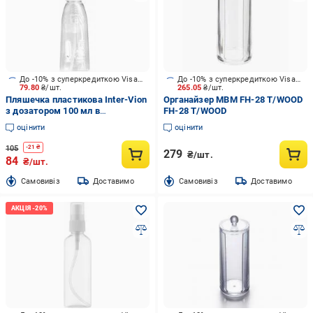
До -10% з суперкредиткою Visa Вигода
До -10% з суперкредиткою Visa Вигода
79.80
₴/шт.
265.05
₴/шт.
Пляшечка пластикова Inter-Vion
Органайзер МВМ FH-28 T/WOOD
з дозатором 100 мл в
FH-28 T/WOOD
асортименті
оцінити
оцінити
105
-
21
₴
279
₴/шт.
84
₴/шт.
Cамовивіз
Доставимо
Cамовивіз
Доставимо