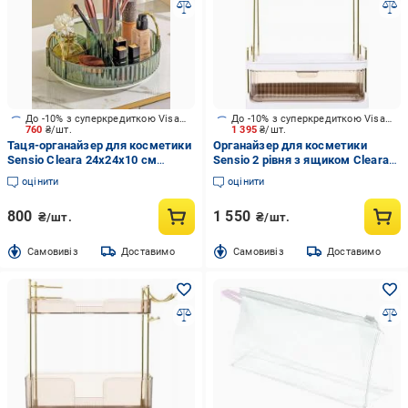
До -10% з суперкредиткою Visa Вигода
До -10% з суперкредиткою Visa Вигода
760
₴/шт.
1 395
₴/шт.
Таця-органайзер для косметики
Органайзер для косметики
Sensio Cleara 24х24х10 см
Sensio 2 рівня з ящиком Cleara
кругла зелений
(SQ-3471) бурштин
оцінити
оцінити
800
1 550
₴/шт.
₴/шт.
Cамовивіз
Доставимо
Cамовивіз
Доставимо