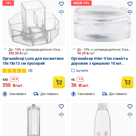
До -10% з суперкредиткою Visa Вигода
До -10% з суперкредиткою Visa Вигода
332.50
₴/шт.
34.20
₴/шт.
Органайзер Luna для косметики
Органайзер Inter-Vion ємкість
18х18х13 см прозорий
дорожня з кришкою 10 мл
(499266)
2
оцінити
430
45
-
80
₴
-
9
₴
350
36
₴/шт.
₴/шт.
Cамовивіз
Доставимо
Cамовивіз
Доставимо