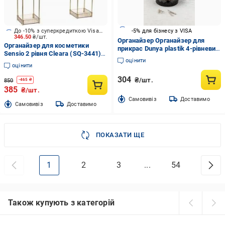
До -10% з суперкредиткою Visa Вигода
-5% для бізнесу з VISA
346.50
₴/шт.
Органайзер Органайзер для
Органайзер для косметики
прикрас Dunya plastik 4-рівневий
Sensio 2 рівня Cleara (SQ-3441)
чорний пластиковий 07414
оцінити
бурштин
чорний
оцінити
304
₴/шт.
850
-
465
₴
385
₴/шт.
Cамовивіз
Доставимо
Cамовивіз
Доставимо
ПОКАЗАТИ ЩЕ
1
2
3
...
54
Також купують з категорій