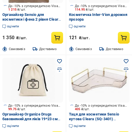
До -10% з суперкредиткою Visa Вигода
До -10% з суперкредиткою Visa Вигода
1 215
₴/шт.
114.95
₴/шт.
Органайзер Sensio для
Косметичка Inter-Vion дорожня
косметики і фена 2 рівня Cleara
прозора
(SQ-3488) бурштин
оцінити
оцінити
1 350
121
₴/шт.
₴/шт.
Cамовивіз
Доставимо
Cамовивіз
Доставимо
До -10% з суперкредиткою Visa Вигода
До -10% з суперкредиткою Visa Вигода
99.75
₴/шт.
405
₴/шт.
Органайзер Organize Drugs
Таця для косметики Sensio
бавовняний для ліків 19*23 см
кутова Cleara (SQ-3401)
(світлий) бежевий
бурштин
оцінити
оцінити