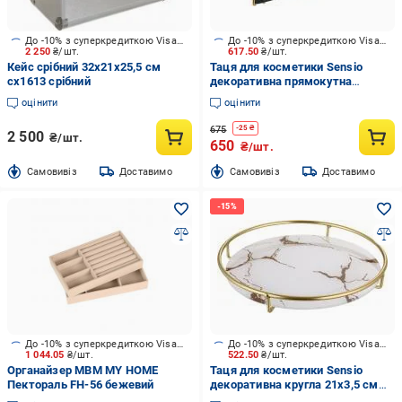
До -10% з суперкредиткою Visa Вигода
До -10% з суперкредиткою Visa Вигода
2 250
₴/шт.
617.50
₴/шт.
Кейс срібний 32х21х25,5 см
Таця для косметики Sensio
cx1613 срібний
декоративна прямокутна
28,5х19х5 см чорний із золотим
оцінити
оцінити
675
-
25
₴
2 500
₴/шт.
650
₴/шт.
Cамовивіз
Доставимо
Cамовивіз
Доставимо
До -10% з суперкредиткою Visa Вигода
До -10% з суперкредиткою Visa Вигода
1 044.05
₴/шт.
522.50
₴/шт.
Органайзер МВМ MY HOME
Таця для косметики Sensio
Пектораль FH-56 бежевий
декоративна кругла 21х3,5 см
білий із золотим