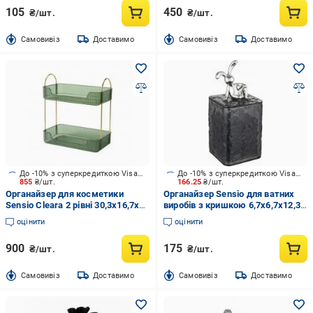
105
450
₴/шт.
₴/шт.
Cамовивіз
Доставимо
Cамовивіз
Доставимо
До -10% з суперкредиткою Visa Вигода
До -10% з суперкредиткою Visa Вигода
855
₴/шт.
166.25
₴/шт.
Органайзер для косметики
Органайзер Sensio для ватних
Sensio Cleara 2 рівні 30,3х16,7х33
виробів з кришкою 6,7х6,7х12,3
см зелений
см темно-сірий
оцінити
оцінити
900
175
₴/шт.
₴/шт.
Cамовивіз
Доставимо
Cамовивіз
Доставимо