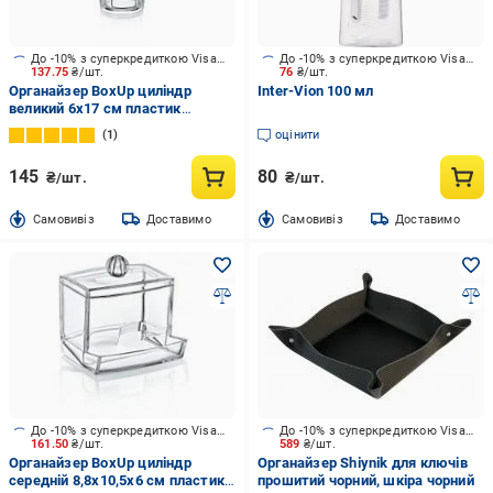
До -10% з суперкредиткою Visa Вигода
До -10% з суперкредиткою Visa Вигода
137.75
₴/шт.
76
₴/шт.
Органайзер BoxUp циліндр
Inter-Vion 100 мл
великий 6x17 см пластик
прозорий FT-003
1
оцінити
145
80
₴/шт.
₴/шт.
Cамовивіз
Доставимо
Cамовивіз
Доставимо
До -10% з суперкредиткою Visa Вигода
До -10% з суперкредиткою Visa Вигода
161.50
₴/шт.
589
₴/шт.
Органайзер BoxUp циліндр
Органайзер Shiynik для ключів
середній 8,8x10,5x6 см пластик
прошитий чорний, шкіра чорний