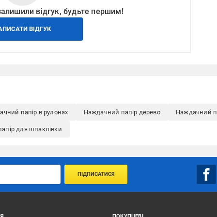
залишили відгук, будьте першим!
АПИСАТИ ВІДГУК
ачний папір в рулонах
Наждачний папір дерево
Наждачний п
апір для шпаклівки
ПІДПИСАТИСЯ
ІЯ
ПОКУПЦЕВІ