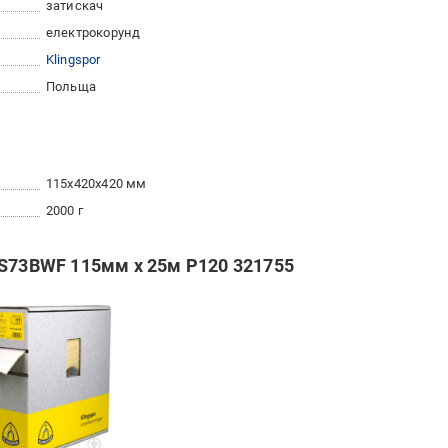
затискач
електрокорунд
Klingspor
Польща
115x420x420 мм
2000 г
PS73BWF 115мм x 25м P120 321755