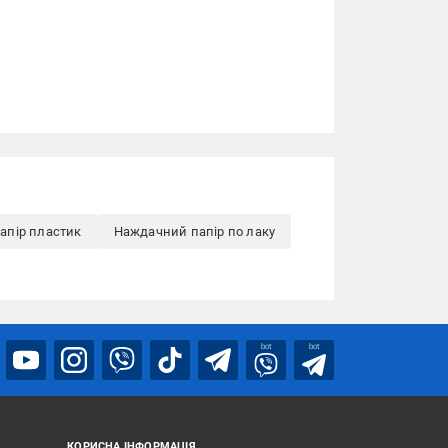
апір пластик
Наждачний папір по лаку
bot
bot
КОРИСНА ІНФОРМАЦІЯ