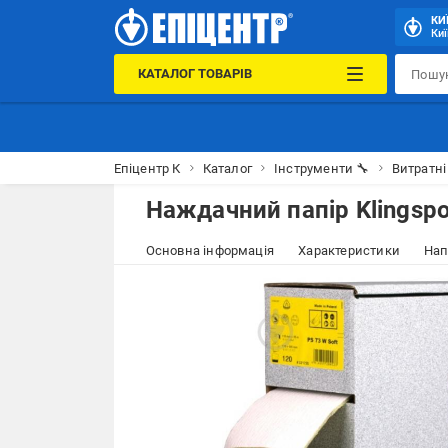
КИ
Киї
КАТАЛОГ ТОВАРІВ
Епіцентр К
Каталог
Інструменти 🔧
Витратні
Наждачний папір Klingsp
Основна інформація
Характеристики
Нап