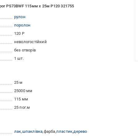
spor PS73BWF 115мм x 25м P120 321755
рулон
поролон
120 Р
невологостійкий
без отворів
1 шт.
25 м
25000 мм
115 мм
25 пог.м
лак
шпаклівка
фарба
пластик
дерево