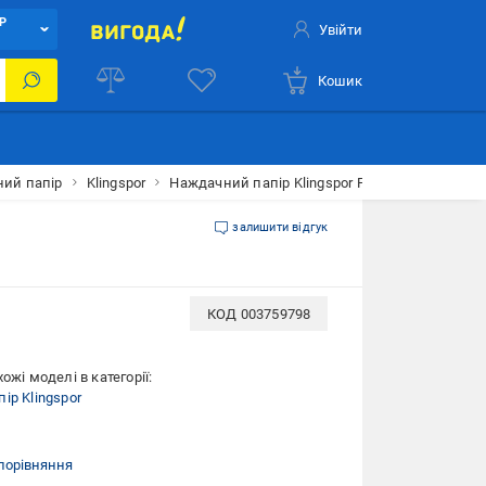
Р
Увійти
Кошик
ий папір
Klingspor
Наждачний папір Klingspor PS73BWF 115мм x 
залишити відгук
КОД
003759798
ожі моделі в категорії:
ір Klingspor
порівняння