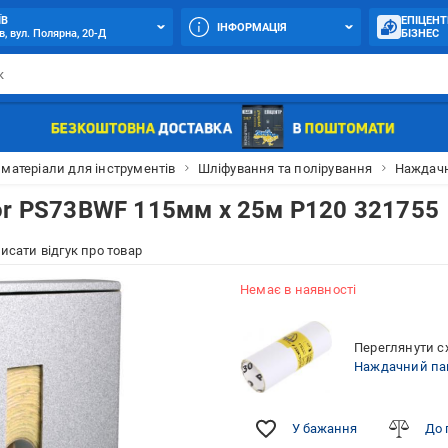
ЇВ
ЕПІЦЕНТ
ІНФОРМАЦІЯ
в, вул. Полярна, 20-Д
БІЗНЕС
 матеріали для інструментів
Шліфування та полірування
Наждачн
or PS73BWF 115мм x 25м P120 321755
исати відгук про товар
Немає в наявності
Переглянути сх
Наждачний пап
У бажання
До 