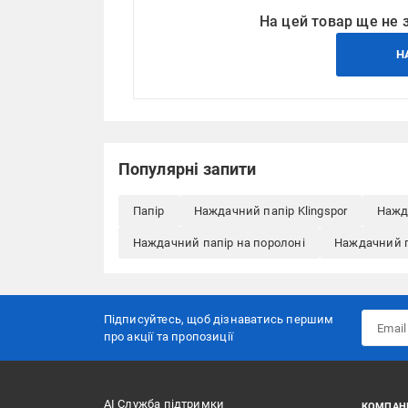
На цей товар ще не 
Н
Популярні запити
Папір
Наждачний папір Klingspor
Нажд
Наждачний папір на поролоні
Наждачний п
Підписуйтесь, щоб дізнаватись першим
про акції та пропозиції
АІ Служба підтримки
КОМПАН