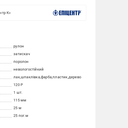
нтр К»
рулон
затискач
поролон
невологостійкий
лак
шпаклівка
фарба
пластик
дерево
120 Р
1 шт.
115 мм
25 м
25 пог.м