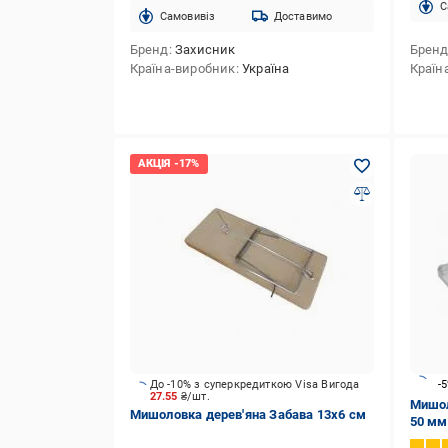
C
Cамовивіз
Доставимо
Бренд
Захисник
Брен
Країна-виробник
Україна
Країн
До -10% з суперкредиткою Visa Вигода
-
27.55
₴/шт.
Мишол
Мишоловка дерев'яна Забава 13x6 см
50 мм