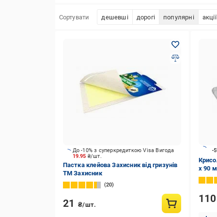
Сортувати
дешевші
дорогі
популярні
акції
До -10% з суперкредиткою Visa Вигода
-
19.95
₴/шт.
Крисо
Пастка клейова Захисник від гризунів
x 90 
ТМ Захисник
20
11
21
₴/шт.