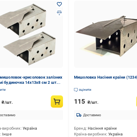
 мишоловок-крисоловок залізних
Мишоловка Насіння країни (1234
мі будиночка 14x13x8 см 2 шт.
9)
нити
оцінити
8
115
₴/шт.
₴/шт.
оставимо
Доставимо
а-виробник
Україна
Бренд
Насіння країни
д
Інше
Країна-виробник
Україна