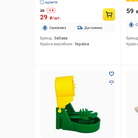
оцінити
59
35
-
6
₴
29
₴/шт.
C
Cамовивіз
Доставимо
Бренд
Забава
Брен
Країна-виробник
Україна
Країн