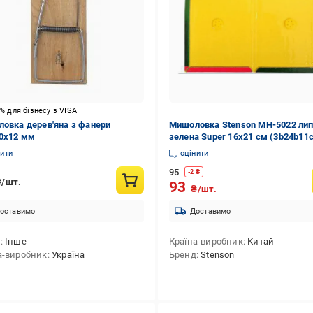
5% для бізнесу з VISA
ловка дерев'яна з фанери
Мишоловка Stenson MH-5022 ли
0х12 мм
зелена Super 16х21 см (3b24b11c
нити
оцінити
95
-
2
₴
₴/шт.
93
₴/шт.
оставимо
Доставимо
д
Інше
Країна-виробник
Китай
а-виробник
Україна
Бренд
Stenson