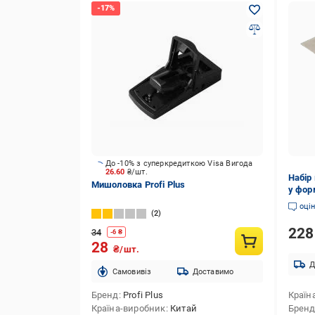
До -10% з суперкредиткою Visa Вигода
26.60
₴/шт.
Набір
Мишоловка Profi Plus
у фор
(8767
оці
2
22
34
-
6
₴
28
₴/шт.
Д
Cамовивіз
Доставимо
Бренд
Profi Plus
Країн
Країна-виробник
Китай
Брен