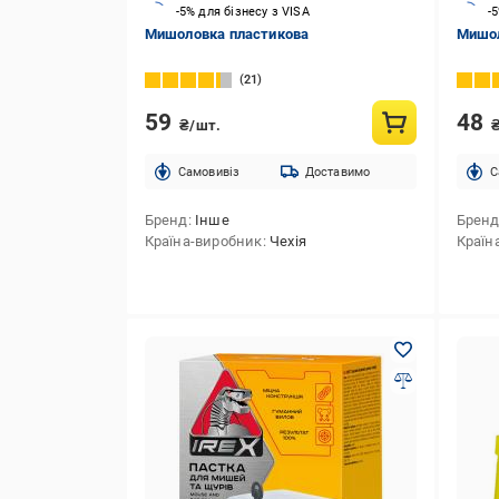
-5% для бізнесу з VISA
-
Мишоловка пластикова
Мишол
21
59
48
₴/шт.
Cамовивіз
Доставимо
C
Бренд
Інше
Брен
Країна-виробник
Чехія
Країн