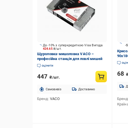
До -10% з суперкредиткою Visa Вигода
-
424.65
₴/шт.
Крисо
Щуроловка-мишоловка VACO –
90х18
професійна станція для ловлі мишей
оці
оцінити
68
447
₴/шт.
Д
Cамовивіз
Доставимо
Бренд
VACO
Брен
Країн