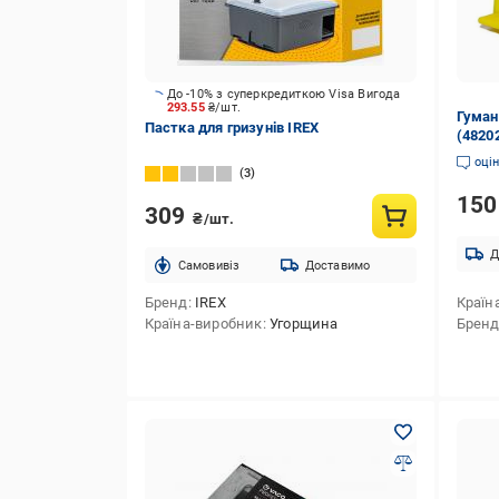
До -10% з суперкредиткою Visa Вигода
293.55
₴/шт.
Гуман
Пастка для гризунів IREX
(4820
оці
3
15
309
₴/шт.
Д
Cамовивіз
Доставимо
Бренд
IREX
Країн
Країна-виробник
Угорщина
Брен