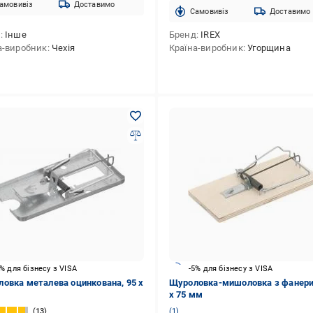
амовивіз
Доставимо
Cамовивіз
Доставимо
д
Інше
Бренд
IREX
а-виробник
Чехія
Країна-виробник
Угорщина
5% для бізнесу з VISA
-5% для бізнесу з VISA
овка металева оцинкована, 95 x
Щуроловка-мишоловка з фанери
x 75 мм
13
1