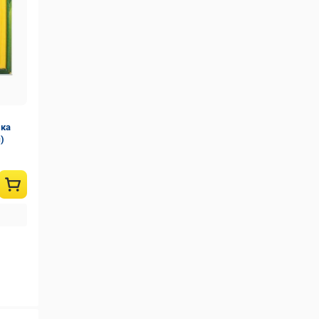
пка
)