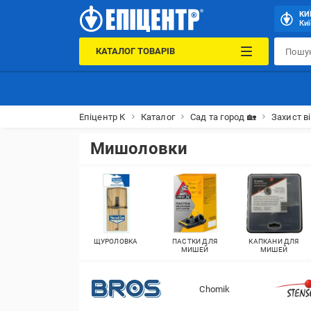
КИ
Киї
КАТАЛОГ ТОВАРІВ
Епіцентр К
Каталог
Сад та город 🏡
Захист ві
Мишоловки
ЩУРОЛОВКА
ПАСТКИ ДЛЯ
КАПКАНИ ДЛЯ
МИШЕЙ
МИШЕЙ
Chomik