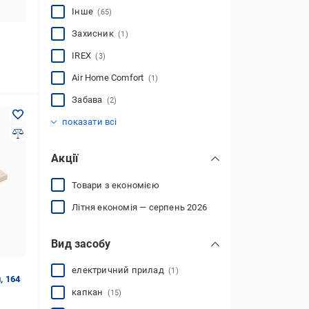
Інше
(65)
Захисник
(1)
IREX
(3)
Air Home Comfort
(1)
Забава
(2)
VACO
Pretul
Bros
Profi Plus
ЕКОЛОВ
Некусайка
Papirna-Moudry
Tuloni
Argus
Chomik
Expel
Green Life
Greenmill
HENCO
HUNTER
Stenson
Господар
Насіння країни
(5)
(1)
(2)
(2)
(1)
(1)
(1)
(6)
(8)
(1)
(1)
(1)
(2)
(4)
(3)
(1)
(1)
(8)
показати всі
Акції
Товари з економією
Літня економія — серпень 2026
Вид засобу
електричний прилад
(1)
, 164
капкан
(15)