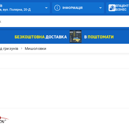
ЇВ
ЕПІЦЕНТ
ІНФОРМАЦІЯ
в, вул. Полярна, 20-Д
БІЗНЕС
д гризунів
Мишоловки