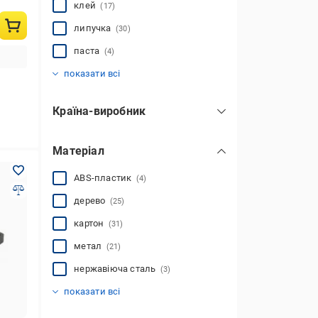
клей
(17)
липучка
(30)
паста
(4)
пастка
щуроловка
(34)
(12)
показати всі
Країна-виробник
Аргентина
(2)
Матеріал
Китай
(49)
Мексика
(1)
ABS-пластик
(4)
Польща
(12)
дерево
(25)
Угорщина
(5)
картон
(31)
Україна
Чехія
(5)
(46)
показати всі
метал
(21)
нержавіюча сталь
(3)
оцинкована сталь
папір
пластик
(6)
(19)
(1)
показати всі