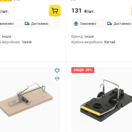
131
₴/шт.
₴/шт.
амовивіз
Доставимо
Cамовивіз
Доставимо
д
Інше
Бренд
Інше
а-виробник
Чехія
Країна-виробник
Китай