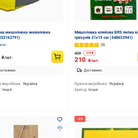
на мишоловка-живоловка
Мишоловка клейова BRS липка в
222162791)
гризунів 21х15 см (548632941)
нити
2
420
-
210
₴
0
₴/шт.
210
₴/шт.
оставимо
Доставимо
а-виробник
Україна
Країна-виробник
Україна
д
Інше
Бренд
Інше