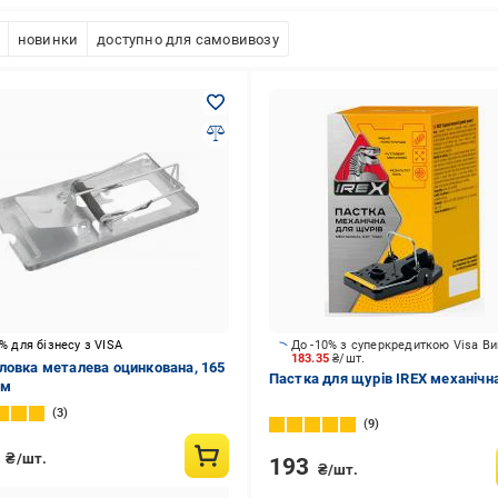
новинки
доступно для самовивозу
5% для бізнесу з VISA
До -10% з суперкредиткою Visa В
183.35
₴/шт.
ловка металева оцинкована, 165
Пастка для щурів IREX механічн
мм
3
9
0
₴/шт.
193
₴/шт.