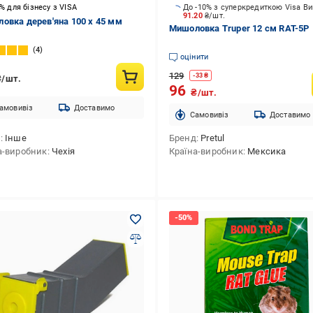
5% для бізнесу з VISA
До -10% з суперкредиткою Visa В
91.20
₴/шт.
овка дерев'яна 100 x 45 мм
Мишоловка Truper 12 см RAT-5P
4
оцінити
129
-
33
₴
₴/шт.
96
₴/шт.
амовивіз
Доставимо
Cамовивіз
Доставимо
д
Інше
Бренд
Pretul
а-виробник
Чехія
Країна-виробник
Мексика