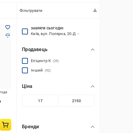
Фільтрувати
ЗАБРАТИ СЬОГОДНІ
Київ, вул. Полярна, 20-Д
Продавець
Епіцентр К
(29)
Інший
(92)
Ціна
игода
а
Бренди