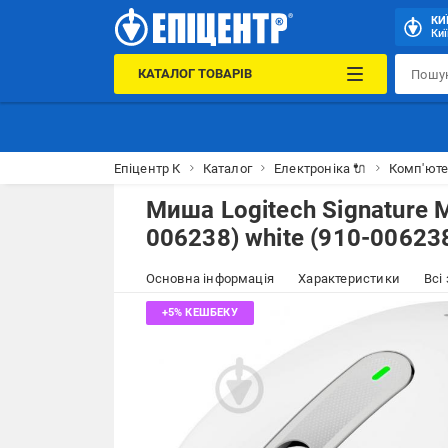
КИ
Киї
КАТАЛОГ ТОВАРІВ
Епіцентр К
Каталог
Електроніка 🔌
Комп'юте
Миша Logitech Signature M
006238) white (910-00623
Основна інформація
Характеристики
Всі