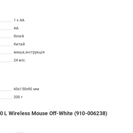
1 х AA
AA
білий
Китай
миша
інструкція
24 міс.
60x150x90 мм
200 г
 L Wireless Mouse Off-White (910-006238)