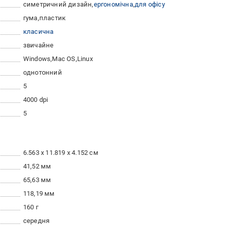
симетричний дизайн
ергономічна
для офісу
гума
пластик
класична
звичайне
Windows
Mac OS
Linux
однотонний
5
4000 dpi
5
6.563 x 11.819 x 4.152 см
41,52 мм
65,63 мм
118,19 мм
160 г
середня