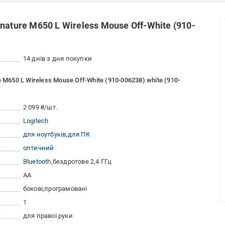
ature M650 L Wireless Mouse Off-White (910-
14 днів з дня покупки
M650 L Wireless Mouse Off-White (910-006238) white (910-
2 099 ₴/шт.
Logitech
для ноутбуків
для ПК
оптичний
Bluetooth
бездротове 2,4 ГГц
AА
бокові
програмовані
1
для правої руки