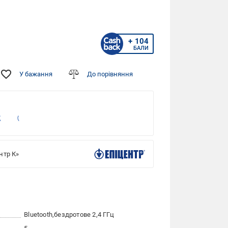
+ 104
БАЛИ
У бажання
До порівняння
нтр К»
Bluetooth
бездротове 2,4 ГГц