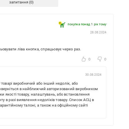
запитання
покупка понад 1 рік тому
28.08.2024
ьовувати ліва кнопка, спрацьовує через раз.
0
0
30.08.2024
товарі виробничий або інший недолік, або
, зверніться в найближчий авторизований виробником
ки якості товару, налаштувань, або встановлення
ту в разі виявлення недоліків товару. Список АСЦ в
гарантійному талоні, а також на офіційному сайті