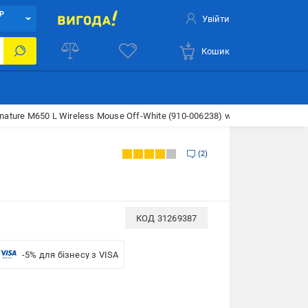
Р
Увійти
Кошик
nature M650 L Wireless Mouse Off-White (910-006238) white (910-006238)
2
КОД
31269387
-5% для бізнесу з VISA