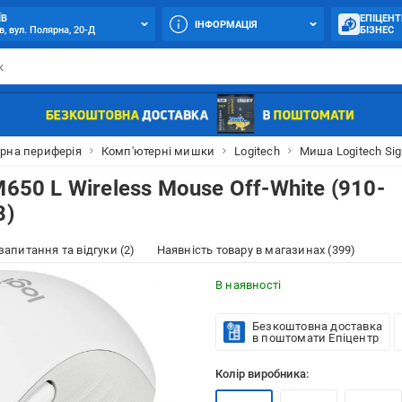
ЇВ
ЕПІЦЕНТ
ІНФОРМАЦІЯ
в, вул. Полярна, 20-Д
БІЗНЕС
рна периферія
Комп'ютерні мишки
Logitech
Миша Logitech Sig
650 L Wireless Mouse Off-White (910-
8)
 запитання та відгуки (2)
Наявність товару в магазинах (399)
В наявності
Безкоштовна доставка
в поштомати Епіцентр
Колір виробника: