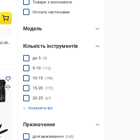
Товари з економією
Оплата частинами
Модель
Bond
(20)
онсервів,відкривачка для пляшок,шило,лінійка ("/см)
Кількість інструментів
CURL
(2)
Charge Plus
(3)
до 5
(8)
Multiplier
(3)
5-10
(112)
REV
(1)
10-15
(186)
Raptor
Rebar
Sidekick
Signal
Skeletool
Super Tool
Surge
Suspension NXT
Universal tool
Wave Plus
Wingman
(10)
(9)
(19)
(13)
(1)
(18)
(2)
(9)
(12)
(9)
(1)
показати всі
15-20
(172)
20-25
(67)
більш ніж 25
(50)
показати всі
Призначення
для виживання
(540)