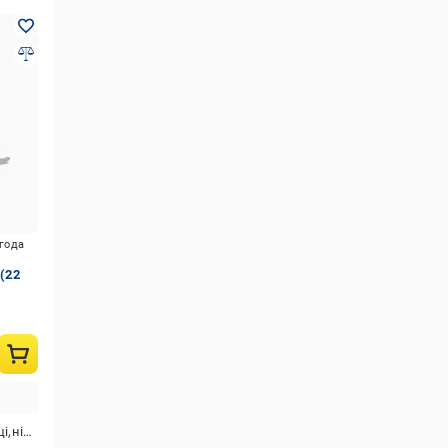
игода
 (22
а,викрутка плоска мала,кусачки,ніж