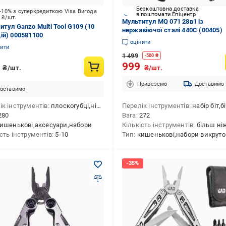
Безкоштовна доставка
-10% з суперкредиткою Visa Вигода
в поштомати Епіцентр
0
₴/шт.
Мультитул MQ 071 28в1 із
итул Ganzo Multi Tool G109 (10
нержавіючої сталі 440С (00405)
ій) 000581100
оцінити
нити
1 499
-
500
₴
0
999
₴/шт.
₴/шт.
Привеземо
Доставимо
оставимо
ік інструментів
плоскогубці,ніж серейторний,напилок,відкривачка для пляшок,ніж для консервів,шило,хрестова викрутка,викрутка плоска мала,кусачки,ніж
Перелік інструментів
набір біт,біта хрестова 1,ніж,лінійка ("/см),кусачки,викрутка хрестова мала,ножиці,плоскогубці,напилок,шило,відкривачка для пляшок,стропоріз,пила,гак для обрізання мотузки,
280
Вага
272
ишенькові,аксесуари,набори
Кількість інструментів
більш ні
ість інструментів
5-10
Тип
кишенькові,набори викруто