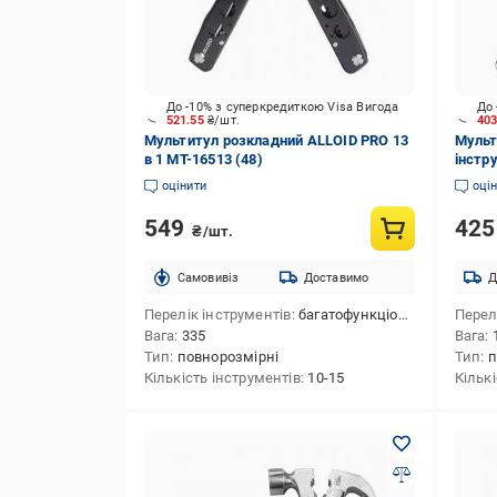
До -10% з суперкредиткою Visa Вигода
До 
521.55
₴/шт.
40
Мультитул розкладний ALLOID PRO 13
Мульти
в 1 MT-16513 (48)
інстр
оцінити
оці
549
42
₴/шт.
Cамовивіз
Доставимо
Д
Перелік інструментів
багатофункціональні пасатижі,кусачки,ніж,викрутка Phillips №2,відкривачка для пляшок,пила,викрутка плоска SL3,напилок,ключ гайковий 4 мм,ключ гайковий 6 мм,ключ гайковий 8 мм,лінійка ("/см),викрутка шліцева
Перел
Вага
335
Вага
Тип
повнорозмірні
Тип
п
Кількість інструментів
10-15
Кільк