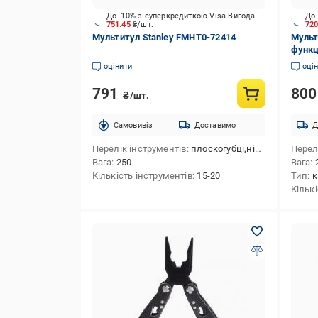
До -10% з суперкредиткою Visa Вигода
До 
751.45
₴/шт.
72
Мультитул Stanley FMHT0-72414
Мульт
функц
оцінити
оці
791
80
₴/шт.
Cамовивіз
Доставимо
Д
Перелік інструментів
плоскогубці,ніж малий,захват для гайок і циліндрів,кусачки,викрутка хрестова мала,ножиці,викрутка плоска cередня,лінійка ("/см),карабін-відкривачка для пляшок,викрутка плоска велика,обценьки,ніж для консервів,викрутка плоска мала
Перел
Вага
250
Вага
Кількість інструментів
15-20
Тип
к
Кільк