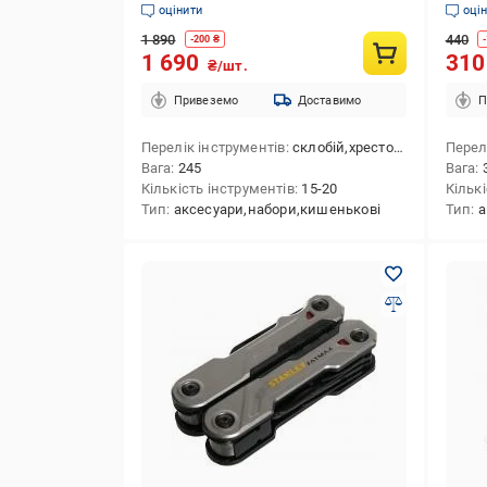
оцінити
оці
1 890
440
-
200
₴
-
1 690
31
₴/шт.
Привеземо
Доставимо
П
Перелік інструментів
склобій,хрестова викрутка,кусачки для сталевого тросу,ніж,лінійка ("/см),кусачки,ніж для консервів,інструмент для зняття ізоляції,ножиці,плоскогубці,викрутка плоска мала,відкривачка для пляшок,стропоріз,пила
Перел
Вага
245
Вага
Кількість інструментів
15-20
Кільк
Тип
аксесуари,набори,кишенькові
Тип
а