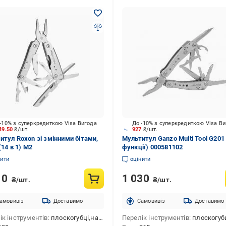
-10% з суперкредиткою Visa Вигода
До -10% з суперкредиткою Visa В
49.50
₴/шт.
927
₴/шт.
итул Roxon зі змінними бітами,
Мультитул Ganzo Multi Tool G201
(14 в 1) M2
функції) 000581102
нити
оцінити
10
1 030
₴/шт.
₴/шт.
амовивіз
Доставимо
Cамовивіз
Доставимо
ік інструментів
плоскогубці,набір біт,ніж серейторний,напилок,лінійка ("/см),відкривачка для пляшок,ніж для консервів,шило,інструмент для зачистки проводів,стропоріз,хрестова викрутка,викрутка плоска мала,кусачки,ніж
Перелік інструментів
плоскогубці,ніж серейторний,напилок,відкривачка для пляшок,ніж для консервів,шило,хрестова викрутк