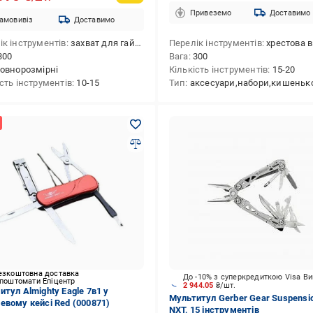
Привеземо
Доставимо
амовивіз
Доставимо
ік інструментів
захват для гайок і циліндрів,кусачки,напилок,ніж малий,ніж із прямим лезом,ножівка по дереву,викрутка Phillips №1,викрутка плоска велика,викрутка плоска мала,відкривачка для пляшок,плоскогубці
Перелік інструментів
хрестова викрутка,ніж,лінійка ("/см),кусачки,ніж для консервів,інструмент для витягування гачків,ніж серейторний,викрутка плоска велика,інструмент для зняття ізоляції,ножиці,плоскогубці,напилок,ви
300
Вага
300
овнорозмірні
Кількість інструментів
15-20
ість інструментів
10-15
Тип
аксесуари,набори,кишенькові,набори ви
езкоштовна доставка
До -10% з суперкредиткою Visa В
 поштомати Епіцентр
2 944.05
₴/шт.
итул Almighty Eagle 7в1 у
Мультитул Gerber Gear Suspensi
евому кейсі Red (000871)
NXT, 15 інструментів