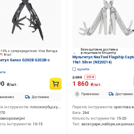
Безкоштовна доставка
-10% з суперкредиткою Visa Вигода
в поштомати Епіцентр
071
₴/шт.
Мультитул NexTool Flagship Capt
итул Ganzo G202B G202B-c
19в1 Silver (NE20214)
оцінити
нити
2 099
-
239
₴
90
1 860
₴/шт.
₴/шт.
Привеземо
Доставимо
амовивіз
Доставимо
ік інструментів
плоскогубці,кусачки,викрутка плоска мала,ніж,ніж серейторний,ніж для консервів,відкривачка для пляшок,інструмент для зняття ізоляції,пила,захват для гайок і циліндрів,ножиці,шило,бітотримач
Перелік інструментів
хрестова викрутка,кусачки для сталевого тросу,напилок з алмазним покриттям,ніж,лінійка ("/см),кусачки,ніж для консервів,викрутка плоска велика,інструмент для зняття ізоляції,ножиці,плоскогубці,напилок,викрутка плоск
270
Вага
264
овнорозмірні
Кількість інструментів
15-20
ість інструментів
10-15
Тип
аксесуари,набори,кишеньк