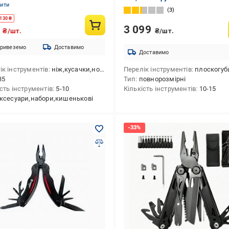
нити
3
130
₴
3 099
0
₴/шт.
₴/шт.
ривеземо
Доставимо
Доставимо
ік інструментів
ніж,кусачки,ножиці,інструмент для догляду за нігтями,кільце для підвісу,викрутка шліцева
Перелік інструментів
плоскогубці,хрестова викрутка,кусачки,ніж,викрутка плоска cередня,напилок,ножиці,викрутка плоска велика,викрутка плоска мала,ніж для к
35
Тип
повнорозмірні
ість інструментів
5-10
Кількість інструментів
10-15
ксесуари,набори,кишенькові