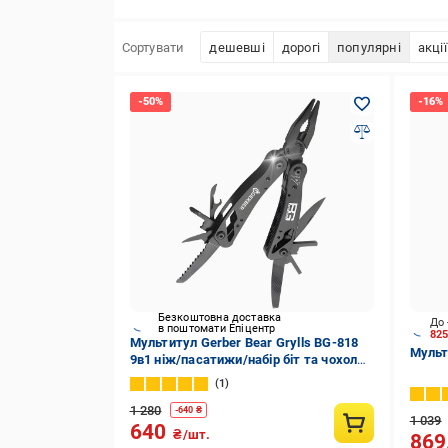
Сортувати
дешевші
дорогі
популярні
акції
Безкоштовна доставка
До 
в поштомати Епіцентр
82
Мультитул Gerber Bear Grylls BG-818
Мульт
9в1 ніж/пасатижи/набір біт та чохол
Black (23523256)
1
1 280
-
640
₴
1 039
640
₴/шт.
869