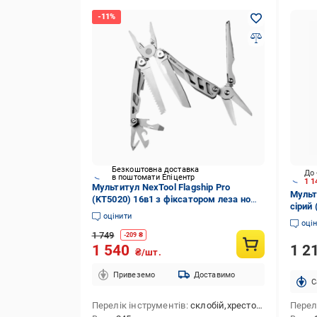
Безкоштовна доставка
До 
в поштомати Епіцентр
1 1
Мультитул NexTool Flagship Pro
Мульт
(KT5020) 16в1 з фіксатором леза ножа
сірий 
та пили Silver (000739)
оцінити
оці
1 749
-
209
₴
1 2
1 540
₴/шт.
Привеземо
Доставимо
C
Перелік інструментів
склобій,хрестова викрутка,кусачки для сталевого тросу,ніж,лінійка ("/см),кусачки,ніж для консервів,інструмент для зняття ізоляції,ножиці,плоскогубці,викрутка плоска мала,відкривачка для пляшок,стропоріз,пила
Перел