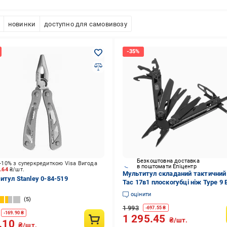
новинки
доступно для самовивозу
Безкоштовна доставка
-10% з суперкредиткою Visa Вигода
в поштомати Епіцентр
5.64
₴/шт.
Мультитул складаний тактичний
итул Stanley 0-84-519
Tac 17в1 плоскогубці ніж Type 9 
(9164)
оцінити
5
1 993
-
697.55
₴
-
169.90
₴
1 295.45
₴/шт.
.10
₴/шт.