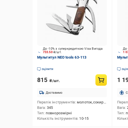
До -10% з суперкредиткою Visa Вигода
До 
733.50
₴/шт.
1 
Мультитул NEO tools 63-113
Мульт
оцінити
оці
815
1 1
₴/шт.
Доставимо
C
Перелік інструментів
молоток,сокира,ніж,пила,шкребок,викрутка плоска мала,хрестова викрутка,ніж для консервів,лінійка ("/см),плоскогубці,кусачки,інструмент для догляду за нігтями
Перел
Вага
345
Вага
Тип
повнорозмірні
Тип
п
Кількість інструментів
10-15
Кільк