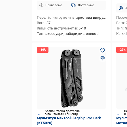
Привеземо
Доставимо
C
Перелік інструментів
хрестова викрутка,біта хрестова 1,біта хрестова 2,кусачки,ніж для консервів,ніж малий,ніж для обробки,плоскогубці,відкривачка для пляшок,пила
Перел
Вага
87
Вага
Кількість інструментів
5-10
Тип
п
Тип
аксесуари,набори,кишенькові
Кільк
Безкоштовна доставка
Б
в поштомати Епіцентр
в
Мультитул NexTool Flagship Pro Dark
Мульт
(KT5020)
метал