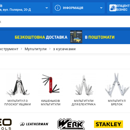
ЇВ
ЕПІЦЕНТ
ІНФОРМАЦІЯ
в, вул. Полярна, 20-Д
БІЗНЕС
нструмент
Мультитули
з кусачками
МУЛЬТИТУЛ З
КИШЕНЬКОВІ
МУЛЬТИТУЛИ
МУЛЬТИТУЛ
ПЛОСКОГУБЦЯМИ
МУЛЬТИТУЛИ
ДЛЯ ЕЛЕКТРИКА
БРЕЛОК