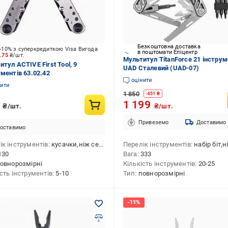
Безкоштовна доставка
-10% з суперкредиткою Visa Вигода
в поштомати Епіцентр
3.75
₴/шт.
Мультитул TitanForce 21 інстру
тул ACTIVE First Tool, 9
UAD Сталевий (UAD-07)
ументів 63.02.42
оцінити
нити
1 850
-
651
₴
5
1 199
₴/шт.
₴/шт.
Привеземо
Доставимо
оставимо
ік інструментів
кусачки,ніж серейторний,шкребок
Перелік інструментів
набір біт,ніж,обценьки,бітотримач,лінійка ("/см),кусачки,ніж для консервів,ножиці,плоск
130
Вага
333
овнорозмірні
Кількість інструментів
20-25
ість інструментів
5-10
Тип
повнорозмірні