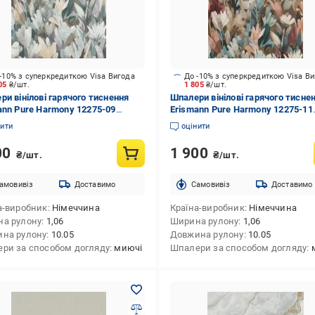
-10% з суперкредиткою Visa Вигода
До -10% з суперкредиткою Visa В
805
₴/шт.
1 805
₴/шт.
ри вінілові гарячого тиснення
Шпалери вінілові гарячого тисне
ann Pure Harmony 12275-09
Erismann Pure Harmony 12275-11
10,05 м
1,06x10,05 м
нити
оцінити
00
1 900
₴/шт.
₴/шт.
амовивіз
Доставимо
Cамовивіз
Доставимо
а-виробник
Німеччина
Країна-виробник
Німеччина
а рулону
1,06
Ширина рулону
1,06
на рулону
10.05
Довжина рулону
10.05
ри за способом догляду
миючі
Шпалери за способом догляду