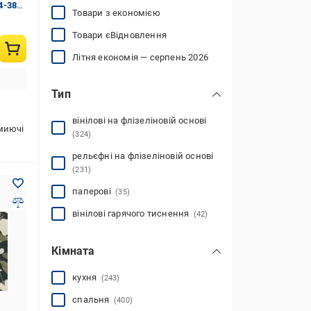
4-38
Товари з економією
Товари єВідновлення
Літня економія — серпень 2026
Тип
вінілові на флізеліновій основі
миючі
(324)
рельєфні на флізеліновій основі
(231)
паперові
(35)
вінілові гарячого тиснення
(42)
Кімната
кухня
(243)
спальня
(400)