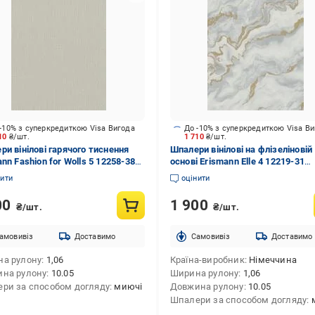
-10% з суперкредиткою Visa Вигода
До -10% з суперкредиткою Visa В
710
₴/шт.
1 710
₴/шт.
ри вінілові гарячого тиснення
Шпалери вінілові на флізеліновій
nn Fashion for Wolls 5 12258-38
основі Erismann Elle 4 12219-31
10,05 м
1,06x10,05 м
нити
оцінити
00
1 900
₴/шт.
₴/шт.
амовивіз
Доставимо
Cамовивіз
Доставимо
а рулону
1,06
Країна-виробник
Німеччина
на рулону
10.05
Ширина рулону
1,06
ри за способом догляду
миючі
Довжина рулону
10.05
Шпалери за способом догляду