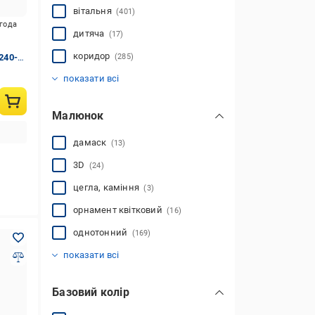
вітальня
(401)
игода
дитяча
(17)
коридор
240-
(285)
передпокій
ванна
офісні приміщення
інше
(44)
(16)
(349)
(125)
показати всі
Малюнок
дамаск
(13)
3D
(24)
цегла, каміння
(3)
орнамент квітковий
(16)
однотонний
(169)
фактурний
смуга
вензель
орнамент класичний
орнамент геометричний
рогожка
абстракція
мармур
природа
текстиль
орнамент рослинний
деревина
(8)
(6)
(24)
(15)
(10)
(18)
(1)
(111)
(59)
(21)
(44)
(68)
показати всі
Базовий колір