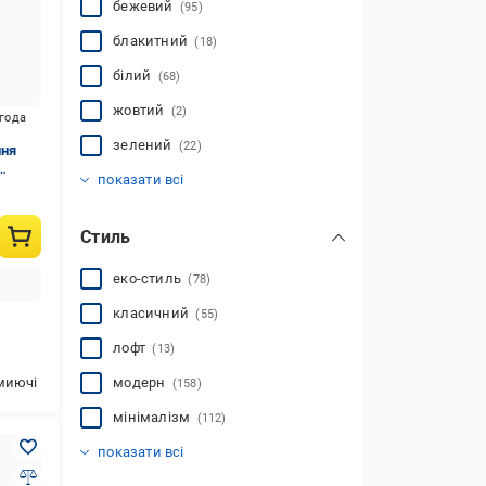
бежевий
(95)
блакитний
(18)
білий
(68)
жовтий
(2)
игода
зелений
(22)
ння
золотистий
коричневий
мультиколор
помаранчевий
рожевий
синій
сірий
фіолетовий
червоний
чорний
(105)
(25)
(22)
(12)
(3)
(6)
(16)
(46)
(3)
(6)
показати всі
Стиль
еко-стиль
(78)
класичний
(55)
лофт
(13)
миючі
модерн
(158)
мінімалізм
(112)
прованс
скандинавський
сучасний
ф'южн
хай-тек
(4)
(164)
(2)
(270)
(49)
показати всі