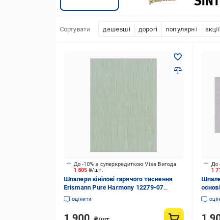
Сортувати
дешевші
дорогі
популярні
акції
До -10% з суперкредиткою Visa Вигода
До 
1 805
₴/шт.
1 
Шпалери вінілові гарячого тиснення
Шпалер
Erismann Pure Harmony 12279-07
основі
1,06x10,05 м
1,06x
оцінити
оці
1 900
1 9
₴/шт.