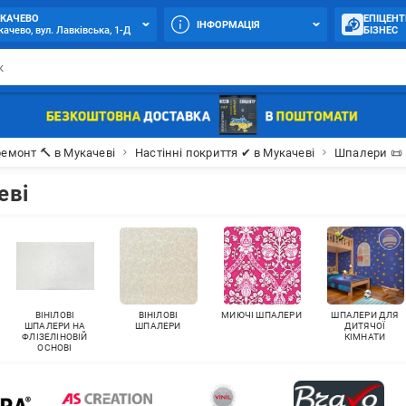
КАЧЕВО
ЕПІЦЕНТ
ІНФОРМАЦІЯ
ачево, вул. Лавківська, 1-Д
БІЗНЕС
ремонт 🔨 в Мукачеві
Настінні покриття ✔ в Мукачеві
Шпалери 📜 
еві
ВІНІЛОВІ
ВІНІЛОВІ
МИЮЧІ ШПАЛЕРИ
ШПАЛЕРИ ДЛЯ
ШПАЛЕРИ НА
ШПАЛЕРИ
ДИТЯЧОЇ
ФЛІЗЕЛІНОВІЙ
КІМНАТИ
ОСНОВІ