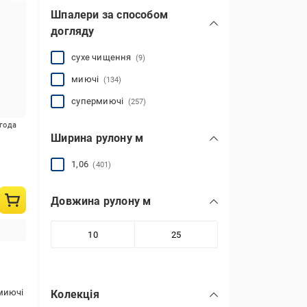
Шпалери за способом
догляду
сухе чищення
(9)
миючі
(134)
супермиючі
(257)
игода
Ширина рулону м
1,06
(401)
Довжина рулону м
миючі
Колекція