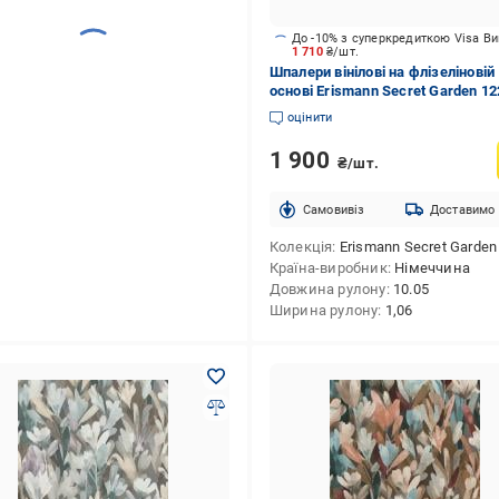
До -10% з суперкредиткою Visa В
1 710
₴/шт.
Шпалери вінілові на флізеліновій
основі Erismann Secret Garden 12
15 1,06x10,05 м
оцінити
1 900
₴/шт.
Cамовивіз
Доставимо
Колекція
Erismann Secret Garden
Країна-виробник
Німеччина
Довжина рулону
10.05
Ширина рулону
1,06