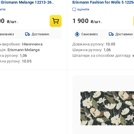
і Erismann Melange 12213-26
Erismann Fashion for Wolls 5 1225
10,05 м
1,06x10,05 м
нити
оцінити
00
1 900
₴/шт.
₴/шт.
амовивіз
Доставимо
Cамовивіз
Доставимо
а-виробник
Німеччина
Довжина рулону
10.05
ція
Erismann Melange
Ширина рулону
1,06
а рулону
1,06
Шпалери за способом догляду
на рулону
10.05