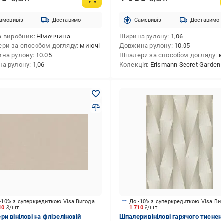
амовивіз
Доставимо
Cамовивіз
Доставимо
а-виробник
Німеччина
Ширина рулону
1,06
ри за способом догляду
миючі
Довжина рулону
10.05
на рулону
10.05
Шпалери за способом догляду
а рулону
1,06
Колекція
Erismann Secret Garden
-10% з суперкредиткою Visa Вигода
До -10% з суперкредиткою Visa В
710
₴/шт.
1 710
₴/шт.
и вінілові на флізеліновій
Шпалери вінілові гарячого тисне