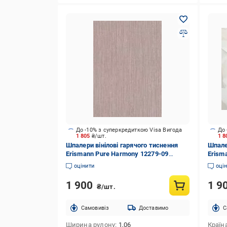
До -10% з суперкредиткою Visa Вигода
До 
1 805
₴/шт.
1 
Шпалери вінілові гарячого тиснення
Шпале
Erismann Pure Harmony 12279-09
Erism
1,06x10,05 м
1,06x
оцінити
оці
1 900
1 9
₴/шт.
Cамовивіз
Доставимо
C
Ширина рулону
1,06
Країн