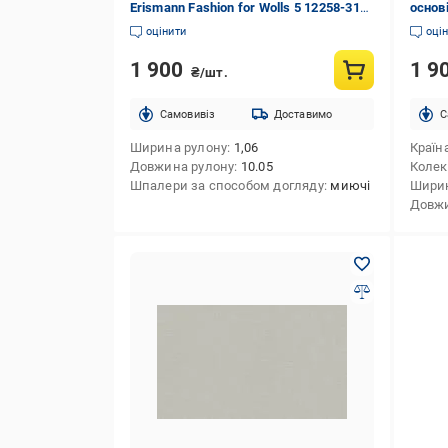
Erismann Fashion for Wolls 5 12258-31
основ
1,06x10,05 м
1,06x
оцінити
оці
1 900
1 9
₴/шт.
Cамовивіз
Доставимо
C
Ширина рулону
1,06
Країн
Довжина рулону
10.05
Колек
Шпалери за способом догляду
миючі
Ширин
Довжи