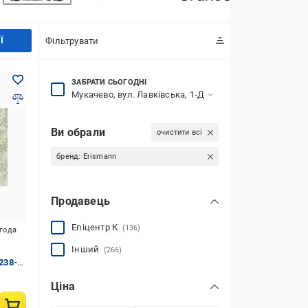
Ї
Фільтрувати
ЗАБРАТИ СЬОГОДНІ
Мукачево, вул. Лавківська, 1-Д
Ви обрали
очистити всі
бренд:
Erismann
Продавець
Епіцентр К
(136)
игода
Інший
(266)
238-
Ціна