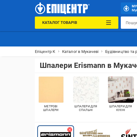
МУ
Мук
КАТАЛОГ ТОВАРІВ
Епіцентр К
Каталог в Мукачеві
Будівництво та 
Шпалери Erismann в Мукач
МЕТРОВІ
ШПАЛЕРИ ДЛЯ
ШПАЛЕРИ ДЛЯ
ШПАЛЕРИ
СПАЛЬНІ
КУХНІ