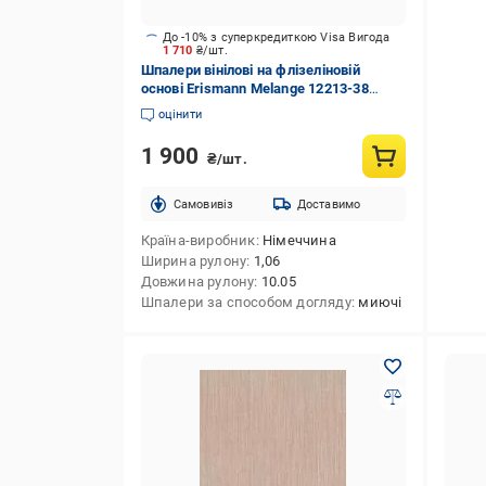
До -10% з суперкредиткою Visa Вигода
1 710
₴/шт.
Шпалери вінілові на флізеліновій
основі Erismann Melange 12213-38
1,06x10,05 м
оцінити
1 900
₴/шт.
Cамовивіз
Доставимо
Країна-виробник
Німеччина
Ширина рулону
1,06
Довжина рулону
10.05
Шпалери за способом догляду
миючі