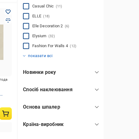
Casual Chic
(11)
ELLE
(18)
Elle Decoration 2
(6)
Elysium
(32)
Fashion For Walls 4
(12)
Gentle
Martinique
Melange
Play of light
Spotlight
Spotlight 2
Fashion For Walls
Josepha
Secret Garden
(1)
(6)
(7)
(23)
(4)
(9)
(14)
(16)
(21)
показати всі
Новинки року
2021
(6)
игода
Спосіб наклеювання
2024
(15)
2
клей наноситься на стіну
(401)
2025
(160)
Основа шпалер
2026
(12)
флізелін
(401)
Країна-виробник
Німеччина
(380)