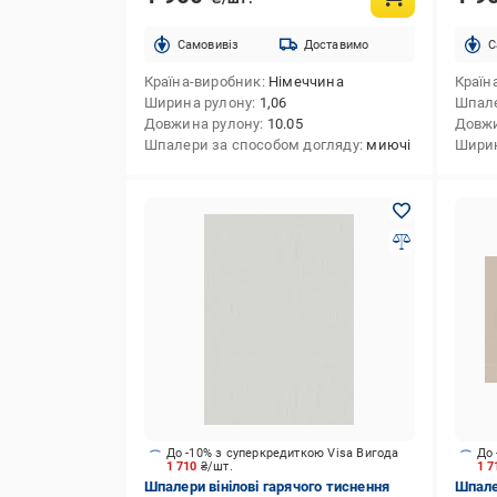
Cамовивіз
Доставимо
C
Країна-виробник
Німеччина
Країн
Ширина рулону
1,06
Шпале
Довжина рулону
10.05
Довжи
Шпалери за способом догляду
миючі
Ширин
До -10% з суперкредиткою Visa Вигода
До 
1 710
₴/шт.
1 
Шпалери вінілові гарячого тиснення
Шпалер