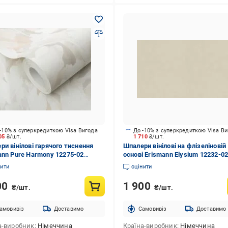
-10% з суперкредиткою Visa Вигода
До -10% з суперкредиткою Visa В
805
₴/шт.
1 710
₴/шт.
ри вінілові гарячого тиснення
Шпалери вінілові на флізеліновій
ann Pure Harmony 12275-02
основі Erismann Elysium 12232-0
10,05 м
1,06x10,05 м
нити
оцінити
00
1 900
₴/шт.
₴/шт.
амовивіз
Доставимо
Cамовивіз
Доставимо
а-виробник
Німеччина
Країна-виробник
Німеччина