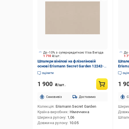
До -10% з суперкредиткою Visa Вигода
До 
1 710
₴/шт.
1 
Шпалери вінілові на флізеліновій
Шпале
основі Erismann Secret Garden 12242-
Erisma
05 1,06x10,05 м
1,06x
оцінити
оці
1 900
1 9
₴/шт.
Cамовивіз
Доставимо
C
Колекція
Erismann Secret Garden
Ширин
Країна-виробник
Німеччина
Довжи
Ширина рулону
1,06
Шпале
Довжина рулону
10.05