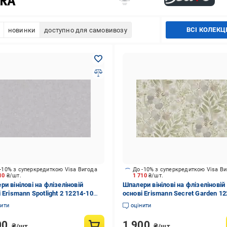
ВСІ КОЛЕКЦІ
новинки
доступно для самовивозу
-10% з суперкредиткою Visa Вигода
До -10% з суперкредиткою Visa В
710
₴/шт.
1 710
₴/шт.
и вінілові на флізеліновій
Шпалери вінілові на флізеліновій
 Erismann Spotlight 2 12214-10
основі Erismann Secret Garden 12
10,05 м
35 1,06x10,05 м
нити
оцінити
00
1 900
₴/шт.
₴/шт.