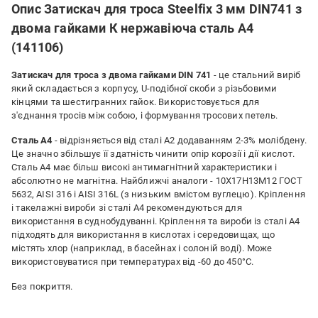
Опис Затискач для троса Steelfix 3 мм DIN741 з
двома гайками К нержавіюча сталь А4
(141106)
Затискач для троса з двома гайками DIN 741
- це стальний виріб
який складається з корпусу, U-подібної скоби з різьбовими
кінцями та шестигранних гайок. Використовується для
з'єднання тросів між собою, і формування тросових петель.
Сталь A4
- відрізняється від сталі А2 додаванням 2-3% молібдену.
Це значно збільшує її здатність чинити опір корозії і дії кислот.
Сталь А4 має більш високі антимагнітний характеристики і
абсолютно не магнітна. Найближчі аналоги - 10Х17Н13М12 ГОСТ
5632, AISI 316 і AISI 316L (з низьким вмістом вуглецю). Кріплення
і такелажні вироби зі сталі A4 рекомендуються для
використання в суднобудуванні. Кріплення та вироби із сталі A4
підходять для використання в кислотах і середовищах, що
містять хлор (наприклад, в басейнах і солоній воді). Може
використовуватися при температурах від -60 до 450°С.
Без покриття.