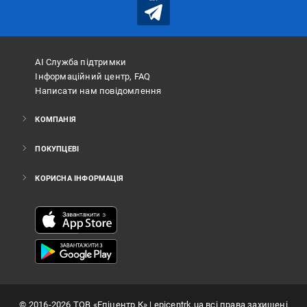
АІ Служба підтримки
Інформаційний центр, FAQ
Написати нам повідомлення
КОМПАНІЯ
ПОКУПЦЕВІ
КОРИСНА ІНФОРМАЦІЯ
©
2016
-2026
ТОВ «Епіцентр К»
| epicentrk.ua всі права захищені