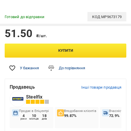
Готовий до відправки
КОД
MP9673179
51.50
₴/шт.
КУПИТИ
У бажання
До порівняння
Продавець
Інші товари продавця
Steelfix
Продає в Епіцентрі
Вподобання клієнтів
Вчасність до
4
10
18
99.87%
72.9%
роки
місяців
днів