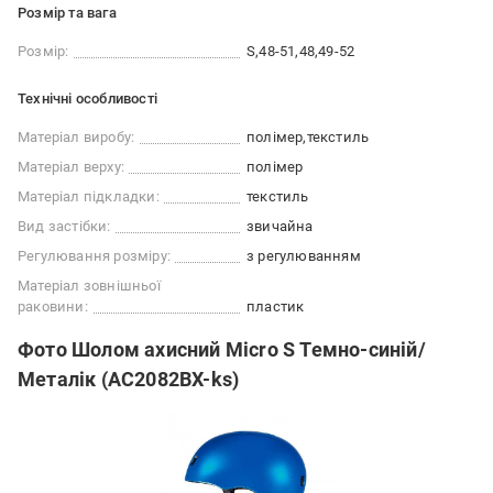
Розмір та вага
Розмір:
S
48-51
48
49-52
Технічні особливості
Матеріал виробу:
полімер
текстиль
Матеріал верху:
полімер
Матеріал підкладки:
текстиль
Вид застібки:
звичайна
Регулювання розміру:
з регулюванням
Матеріал зовнішньої
раковини:
пластик
Фото Шолом ахисний Micro S Темно-синій/
Металік (AC2082BX-ks)