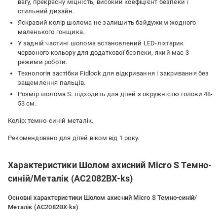
вагу, прекрасну міцність, високий коефіцієнт безпеки і
стильний дизайн.
Яскравий колір шолома не залишить байдужим жодного
маленького гонщика.
У задній частині шолома встановлений LED-ліхтарик
червоного кольору для додаткової безпеки, який має 3
режими роботи.
Технологія застібки Fidlock для відкривання і закривання без
защемлення пальців.
Розмір шолома S: підходить для дітей з окружністю голови 48-
53 см.
Колір: темно-синій металік.
Рекомендовано для дітей віком від 1 року.
Характеристики Шолом ахисний Micro S Темно-
синій/Металік (AC2082BX-ks)
Основні характеристики Шолом ахисний Micro S Темно-синій/
Металік (AC2082BX-ks)