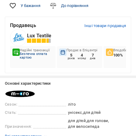
У бажання
До порівняння
Продавець
Інші товари продавця
Lux Textile
Надійні транзакції
Продає в Епіцентрі
Вподобання к
Безпечна оплата
5
4
7
100%
картою
років
місяці
днів
Основні характеристики
Сезон:
літо
Стать:
унісекс
для дітей
для дітей
для голови
Призначення:
для велосипеда