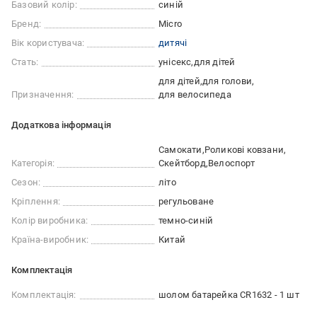
Базовий колір:
синій
Бренд:
Micro
Вік користувача:
дитячі
Стать:
унісекс
для дітей
для дітей
для голови
Призначення:
для велосипеда
Додаткова інформація
Самокати
Роликові ковзани
Категорія:
Скейтборд
Велоспорт
Сезон:
літо
Кріплення:
регульоване
Колір виробника:
темно-синій
Країна-виробник:
Китай
Комплектація
Комплектація:
шолом батарейка CR1632 - 1 шт