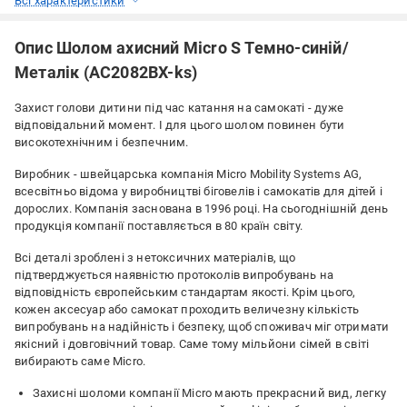
Всі характеристики
Опис Шолом ахисний Micro S Темно-синій/
Металік (AC2082BX-ks)
Захист голови дитини під час катання на самокаті - дуже
відповідальний момент. І для цього шолом повинен бути
високотехнічним і безпечним.
Виробник - швейцарська компанія Micro Mobility Systems AG,
всесвітньо відома у виробництві біговелів і самокатів для дітей і
дорослих. Компанія заснована в 1996 році. На сьогоднішній день
продукція компанії поставляється в 80 країн світу.
Всі деталі зроблені з нетоксичних матеріалів, що
підтверджується наявністю протоколів випробувань на
відповідність європейським стандартам якості. Крім цього,
кожен аксесуар або самокат проходить величезну кількість
випробувань на надійність і безпеку, щоб споживач міг отримати
якісний і довговічний товар. Саме тому мільйони сімей в світі
вибирають саме Micro.
Захисні шоломи компанії Micro мають прекрасний вид, легку