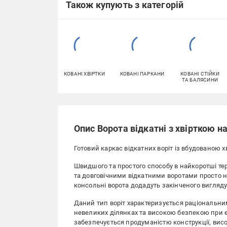
Також купують з категорій
КОВАНІ ХВІРТКИ
КОВАНІ ПАРКАНИ
КОВАНІ СТІЙКИ
ТА БАЛЯСИНИ
Опис Ворота відкатні з хвірткою на
Готовий каркас відкатних воріт із вбудованою х
Швидшого та простого способу в найкоротші тер
та довговічними відкатними воротами просто 
консольні ворота додадуть закінченого вигляду
Даний тип воріт характеризується раціональни
невеликих ділянках та високою безпекою при екс
забезпечується продуманістю конструкції, ви