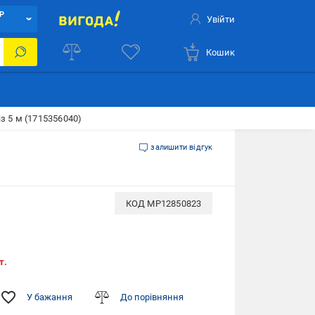
Р
Увійти
Кошик
із 5 м (1715356040)
залишити відгук
КОД
MP12850823
т.
У бажання
До порівняння