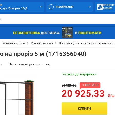
ЇВ
ЕПІЦЕНТ
ІНФОРМАЦІЯ
в, вул. Полярна, 20-Д
БІЗНЕС
Ковані вироби
Ковані ворота
Ворота відкатні з хвірткою на прор
ю на проріз 5 м (1715356040)
ки
Написати відгук про товар
Готовий до відправки
-
1 001.29
₴
21 926.62
20 925.33
₴/ш
КУПИТИ