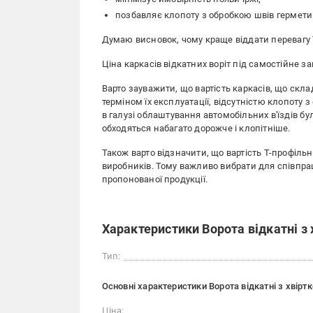
позбавляє клопоту з обробкою швів гермети
Думаю висновок, чому краще віддати перевагу
Ціна каркасів відкатних воріт під самостійне з
Варто зауважити, що вартість каркасів, що скл
терміном їх експлуатації, відсутністю клопоту
в галузі облаштування автомобільних в'їздів бу
обходяться набагато дорожче і клопітніше.
Також варто відзначити, що вартість Т-профіль
виробників. Тому важливо вибрати для співпрац
пропонованої продукції.
Характеристики Ворота відкатні з 
Тип:
Основні характеристики Ворота відкатні з хвірт
Ціна: