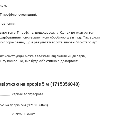
ком.
 Т-профілю, очевидний.
аповнення:
адаються з Т-профілів, дещо дорожча. Однак це окупається
 з фарбуванням, систематичною обробкою швів і т.д. Фахівцями
ло прораховано, що в результаті ворота зварені "по-старому"
них конструкцій може залежати від політики дилерів,
і ту компанію, яка буде об'єктивною до вартості
хвірткою на проріз 5 м (1715356040)
каркас воріт
ворота
кою на проріз 5 м (1715356040)
20 925.33 ₴/шт.