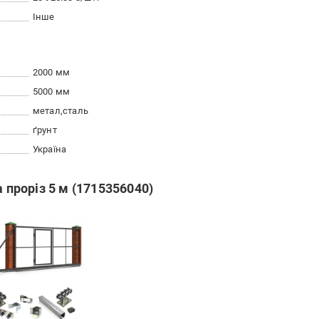
Інше
2000 мм
5000 мм
метал
сталь
ґрунт
Україна
а проріз 5 м (1715356040)