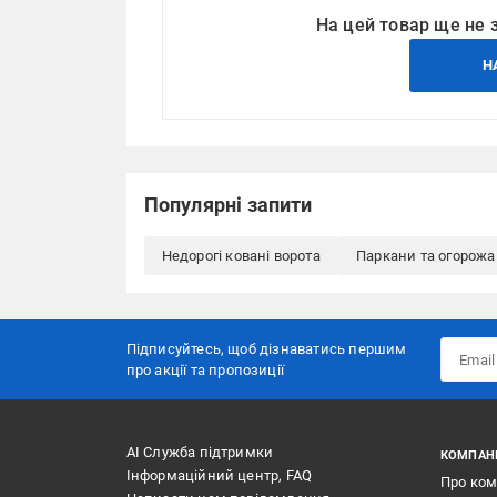
На цей товар ще не 
Н
Популярні запити
Недорогі ковані ворота
Паркани та огорожа
Підписуйтесь, щоб дізнаватись першим
про акції та пропозиції
АІ Служба підтримки
КОМПАН
Інформаційний центр, FAQ
Про ко