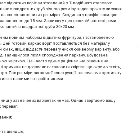
с відкатних воріт виготовлений з Т-подібного сталевого
днаних квадратних труб різного розміру надає прокату високих
о на консолях великих розмірах. Сходинка у профілі захищає
 заповнення до 15 мм. Зашивку у центральній частині рами
конаний із квадратної труби 30х20 мм.
ним повним набором відкатної фурнітури, і встановленою
Цей готовий каркас воріт поставляється без матеріалу
й смак, якщо віддасте перевагу ексклюзивному варіанту, або
лад, залишилося після спорудження паркану. Вбудована
аною хвірткою. Це - часто єдине раціональне рішення на
ші причини не дозволяє встановити хвіртки, що окремо стоїть,
остро. Про розміри загальної конструкції, включаючи противагу
атися з нашими співробітниками.
зниці у зазначених варіантах немає. Однак звертаємо вашу
 переваг:
ювання;
е та швидше;