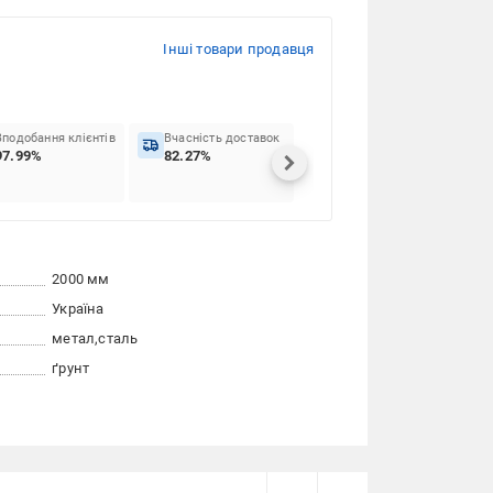
Інші товари продавця
Вподобання клієнтів
Вчасність доставок
97.99%
82.27%
2000 мм
Україна
метал
сталь
ґрунт