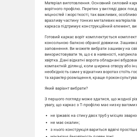
Матеріал виготовлення. Основний силовий карка
ворітного профілю. Перетин у вигляді двох поє
міцностей і жорсткості, так важливих, особлив
вразливу частину тонких металевих матеріалів
каркаса підтримує конструкційний елемент, ви
Готовий каркас воріт комплектується комплект
консольною балкою обраної довжини. Зашивка. 
заповнення. Ви можете вибрати зашивку на сві
використовувати те, що є в наявності, наприк
хвіртка. Дані відкатні ворота обладнані вбудов
компактній ділянці, коли ширина отвору або ін
необхідність саме у відкатних воротах стоїть г
та характер розміщення, краще проконсультув
Який варіант вибрати?
З першого погляду може здатися, що жодної рі
увагу, що каркас з Т-профілю має низку вагомих
не іржавіє на стику двох труб у місцях звар
не має окалин;
з нього конструкція вариться вдвічі простіш
мінімізує ймовірність появи іржі;