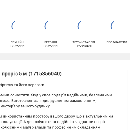
СЕКЦІЙНІ
БЕТОННІ
ТРУБИ СТАЛЕВІ
ПРОФНАСТИЛ
ПАРКАНИ
ПАРКАНИ
ПРОФІЛЬНІ
 проріз 5 м (1715356040)
вірткою та його переваги.
міни оснастити в'їзд у своє подвір'я надійними, безпечними
немає. Виготовлені за індивідуальним замовленням,
 екстер'єру вашого будинку.
м використанням простору вашого двору, що є актуальним на
плуатації. А довговічність та надійність відкатних воріт
сокоякісними матеріалами та професійним складанням.