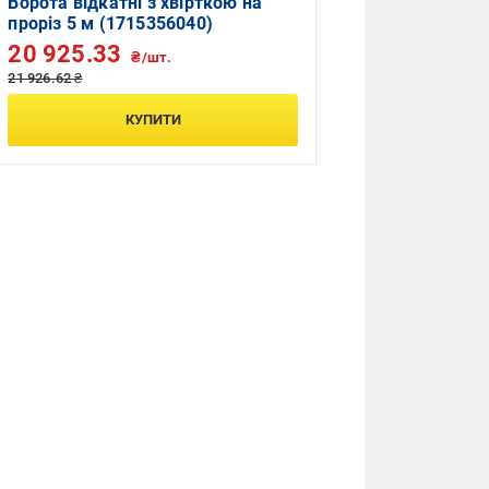
Ворота відкатні з хвірткою на
проріз 5 м (1715356040)
20 925.33
₴/шт.
21 926.62 ₴
КУПИТИ