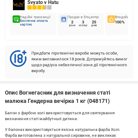
Svyato v Hatu
Надійні транзакції
Продає в Епіцентрі
Вподобання к
Безпечна оплата
2
3
25
100%
картою
роки
місяці
днів
Придбати піротехнічні вироби можуть особи,
яким виповнилося 18 років. Дотримуйтесь вимог
щодо радіуса небезпечної зони дії піротехнічного
виробу.
Опис Вогнегасник для визначення статі
малюка Гендерна вечірка 1 кг (048171)
Балон з фарбою холі використовується для святкування
визначення статі майбутньої дитини.
У балонах використовується якісна натуральна фарба Холі.
Фарба виготовлена з натуральної сировини, не викликає