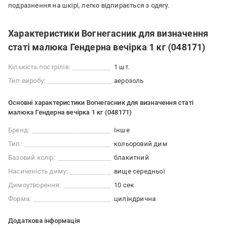
подразнення на шкірі, легко відпирається з одягу.
Характеристики Вогнегасник для визначення
статі малюка Гендерна вечірка 1 кг (048171)
Кількість пострілів:
1 шт.
Тип виробу:
аерозоль
Основні характеристики Вогнегасник для визначення статі
малюка Гендерна вечірка 1 кг (048171)
Бренд:
Інше
Тип:
кольоровий дим
Базовий колір:
блакитний
Насиченість диму:
вище середньої
Димоутворення:
10 сек
Форма:
циліндрична
Додаткова інформація